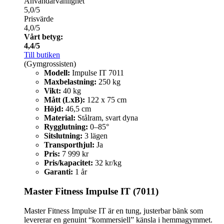
Användarvänlighet
5,0/5
Prisvärde
4,0/5
Vårt betyg:
4,4/5
Till butiken
(Gymgrossisten)
Modell:
Impulse IT 7011
Maxbelastning:
250 kg
Vikt:
40 kg
Mått (LxB):
122 x 75 cm
Höjd:
46,5 cm
Material:
Stålram, svart dyna
Rygglutning:
0–85°
Sitslutning:
3 lägen
Transporthjul:
Ja
Pris:
7 999 kr
Pris/kapacitet:
32 kr/kg
Garanti:
1 år
Master Fitness Impulse IT (7011)
Master Fitness Impulse IT är en tung, justerbar bänk som
levererar en genuint “kommersiell” känsla i hemmagymmet.