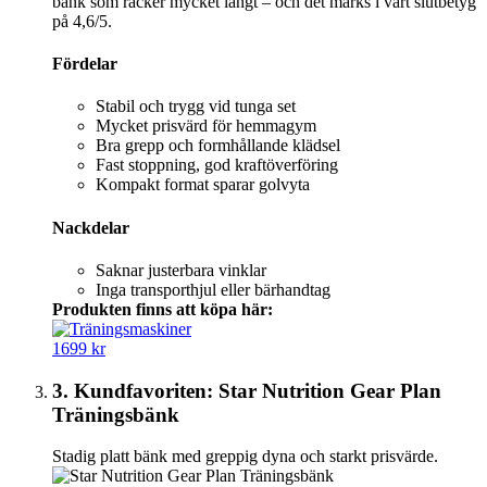
bänk som räcker mycket långt – och det märks i vårt slutbetyg
på 4,6/5.
Fördelar
Stabil och trygg vid tunga set
Mycket prisvärd för hemmagym
Bra grepp och formhållande klädsel
Fast stoppning, god kraftöverföring
Kompakt format sparar golvyta
Nackdelar
Saknar justerbara vinklar
Inga transporthjul eller bärhandtag
Produkten finns att köpa här:
1699 kr
3. Kundfavoriten: Star Nutrition Gear Plan
Träningsbänk
Stadig platt bänk med greppig dyna och starkt prisvärde.