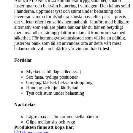
Abilica FID Bench 40 kombinerar trygg stabilitet, smarta
justeringar och bekväm hantering i vardagen. Den känns solid
i händerna, uppträder tyst och stumt under belastning och
levererar samma förutsägbara känsla pass efter pass – precis
det vi letar efter i en seriös hemmabänk. Jämfört med billigare
alternativ som enklare platta bänkar får du här en betydligt
mer användbar träningsplattform utan att kompromissa med
säkerhet. För hemmagym-entusiasten som vill ha en pålitlig,
justerbar bänk som tål att användas ofta är detta vårt mest
balanserade val – och därför vår vinnare
bäst i test
.
Fördelar
Mycket stabil, låg sidledssvaj
Sex fasta, tydliga positioner
Greppig klädsel, bekväm stoppning
Handtag och hjul, lättflyttad
Tyst och stum under belastning
Nackdelar
Lägre maxlast än kommersiella bänkar
Glipa mellan sits och rygg
Produkten finns att köpa här: