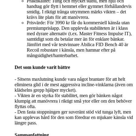
Praktikalitet: Tung och mycket stabil, men hjul och
handtag gör flytt i hemmet eller gymmet förhållandevis
smidig. I riktigt trånga utrymmen märks vikten – det
krävs lite plats för att manövrera.
Prisvärde: För 3990 kr får du kommersiell känsla utan
premiumprislapp. Den upplevda stabiliteten är i klass
med dyrare alternativ (t.ex. Master Fitness Impulse IT),
samtidigt som du betalar mer än för enklare bänkar.
Jämfört med vår testvinnare Abilica FID Bench 40 är
Recoil robustare i känsla, men hamnar efter på
mångsidighet/hanterbarhet.
Det som kunde varit bättre
- Sitsens maxlutning kunde vara något brantare för att helt
eliminera glid i de mest aggressiva incline-vinklarna (även om
klädselns grepp hjälper mycket).
- Vikten är en styrka för stabilitet, men gör bänken något
klumpig att manövrera i riktigt små ytor eller om den behöver
flyttas ofta.
- Den fasta stoppningen ger suveränt stöd vid tunga lyft, men
kan upplevas hård för den som föredrar en mjukare känsla vid
längre pass.
Sammanfattning