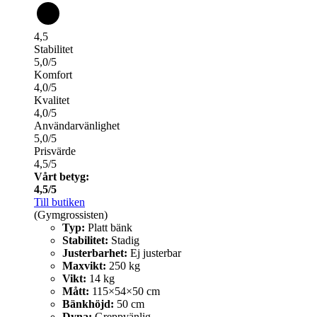
4,5
Stabilitet
5,0/5
Komfort
4,0/5
Kvalitet
4,0/5
Användarvänlighet
5,0/5
Prisvärde
4,5/5
Vårt betyg:
4,5/5
Till butiken
(Gymgrossisten)
Typ:
Platt bänk
Stabilitet:
Stadig
Justerbarhet:
Ej justerbar
Maxvikt:
250 kg
Vikt:
14 kg
Mått:
115×54×50 cm
Bänkhöjd:
50 cm
Dyna:
Greppvänlig