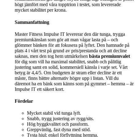
högt jämfört med våra topptrion i testet, som levererade
mycket stabilitet per krona.
Sammanfattning
Master Fitness Impulse IT levererar den där tunga, trygga
premiumkänslan som gör att man vågar lasta på – och
glömmer bänken för att fokusera på lyftet. Den hamnade på
plats 4 i vårt test på grund av pris/prestanda och att decline
saknas, men den tog hem utmärkelsen
bästa premiumvalet
för dig som vill ha maximal stabilitet, snabb och pålitlig
justering samt en solid, kommersiell känsla i varje set. Vårt
betyg är 4,4/5. Om budgeten är stram eller decline är ett
måste, finns bättre alternativ högre upp i listan. Vill du
däremot ha en bänk som känns som på gymmet – hemma – är
Impulse IT ett säkert kort.
Fördelar
Mycket stabil vid tunga lyft.
Snabb, trygg justering av rygg/sits.
Hög byggkvalitet och passform.
Greppvänlig, fast dyna med stöd.
Tysta hjul; enkel förflyttning hemma.