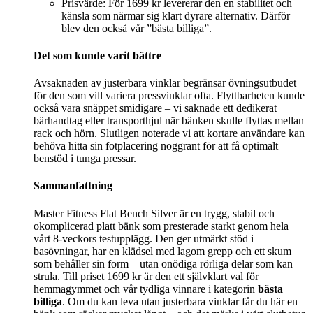
Prisvärde: För 1699 kr levererar den en stabilitet och
känsla som närmar sig klart dyrare alternativ. Därför
blev den också vår ”bästa billiga”.
Det som kunde varit bättre
Avsaknaden av justerbara vinklar begränsar övningsutbudet
för den som vill variera pressvinklar ofta. Flyttbarheten kunde
också vara snäppet smidigare – vi saknade ett dedikerat
bärhandtag eller transporthjul när bänken skulle flyttas mellan
rack och hörn. Slutligen noterade vi att kortare användare kan
behöva hitta sin fotplacering noggrant för att få optimalt
benstöd i tunga pressar.
Sammanfattning
Master Fitness Flat Bench Silver är en trygg, stabil och
okomplicerad platt bänk som presterade starkt genom hela
vårt 8-veckors testupplägg. Den ger utmärkt stöd i
basövningar, har en klädsel med lagom grepp och ett skum
som behåller sin form – utan onödiga rörliga delar som kan
strula. Till priset 1699 kr är den ett självklart val för
hemmagymmet och vår tydliga vinnare i kategorin
bästa
billiga
. Om du kan leva utan justerbara vinklar får du här en