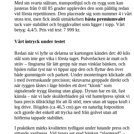
Med sin svarta stålram, transporthjul och en rygg som kan
justeras från 0 till 85 grader upplevdes den som pålitlig redan
vid första repetitionen. Den placerade sig som nummer 4 i vårt
stora test, men fick ändå utmärkelsen
bästa premiumvalet
tack vare stabilitet och byggkvalitet som ligger i topp. Vårt
betyg: 4,4/5. Pris vid test: 7 999 kr.
Vårt intryck under testet
Redan när vi lyfte ur delarna ur kartongen kändes det: 40 kilo
stål som inte ger vika i första taget. Pulverlacken är matt och
sträv – fingrarna får lätt grepp när man vinklar bänken, och
hjulen rullar tyst när vi tippar upp den och flyttar den över
både gummigolv och parkett. Under monteringen klickade allt
i med överraskande precision; skruvarna greppade direkt och
när ryggen låstes i läge hördes ett dovt “klonk” som
signalerade trygg låsning utan glapp. Dynan har en tät, fast
känsla – när vi lade skulderbladen på vid hantelpress sjönk vi
bara precis tillräckligt för att få stöd, men utan att tappa kraft i
leg drive. Högden (ca 46,5 cm) gav en naturlig fotposition
och gjorde det enkelt att trycka ned från golvet utan att
höfterna tappade stabilitet.
I praktiken märks kvaliteten tydligast under lutande press och
sittande axelpress. Vid tunga set stod bänken “planterad” –