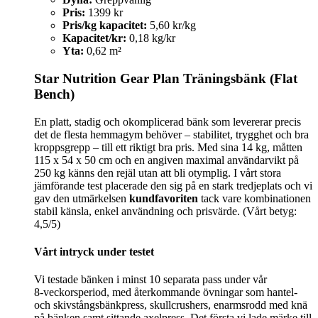
Pris:
1399 kr
Pris/kg kapacitet:
5,60 kr/kg
Kapacitet/kr:
0,18 kg/kr
Yta:
0,62 m²
Star Nutrition Gear Plan Träningsbänk (Flat
Bench)
En platt, stadig och okomplicerad bänk som levererar precis
det de flesta hemmagym behöver – stabilitet, trygghet och bra
kroppsgrepp – till ett riktigt bra pris. Med sina 14 kg, måtten
115 x 54 x 50 cm och en angiven maximal användarvikt på
250 kg känns den rejäl utan att bli otymplig. I vårt stora
jämförande test placerade den sig på en stark tredjeplats och vi
gav den utmärkelsen
kundfavoriten
tack vare kombinationen
stabil känsla, enkel användning och prisvärde. (Vårt betyg:
4,5/5)
Vårt intryck under testet
Vi testade bänken i minst 10 separata pass under vår
8‑veckorsperiod, med återkommande övningar som hantel-
och skivstångsbänkpress, skullcrushers, enarmsrodd med knä
på bänken samt sittande axelpress. Det första vi lade märke till