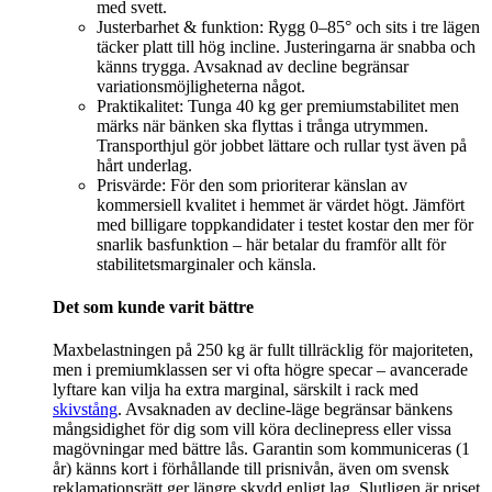
med svett.
Justerbarhet & funktion: Rygg 0–85° och sits i tre lägen
täcker platt till hög incline. Justeringarna är snabba och
känns trygga. Avsaknad av decline begränsar
variationsmöjligheterna något.
Praktikalitet: Tunga 40 kg ger premiumstabilitet men
märks när bänken ska flyttas i trånga utrymmen.
Transporthjul gör jobbet lättare och rullar tyst även på
hårt underlag.
Prisvärde: För den som prioriterar känslan av
kommersiell kvalitet i hemmet är värdet högt. Jämfört
med billigare toppkandidater i testet kostar den mer för
snarlik basfunktion – här betalar du framför allt för
stabilitetsmarginaler och känsla.
Det som kunde varit bättre
Maxbelastningen på 250 kg är fullt tillräcklig för majoriteten,
men i premiumklassen ser vi ofta högre specar – avancerade
lyftare kan vilja ha extra marginal, särskilt i rack med
skivstång
. Avsaknaden av decline-läge begränsar bänkens
mångsidighet för dig som vill köra declinepress eller vissa
magövningar med bättre lås. Garantin som kommuniceras (1
år) känns kort i förhållande till prisnivån, även om svensk
reklamationsrätt ger längre skydd enligt lag. Slutligen är priset