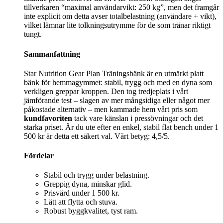
tillverkaren “maximal användarvikt: 250 kg”, men det framgår
inte explicit om detta avser totalbelastning (användare + vikt),
vilket lämnar lite tolkningsutrymme för de som tränar riktigt
tungt.
Sammanfattning
Star Nutrition Gear Plan Träningsbänk är en utmärkt platt
bänk för hemmagymmet: stabil, trygg och med en dyna som
verkligen greppar kroppen. Den tog tredjeplats i vårt
jämförande test – slagen av mer mångsidiga eller något mer
påkostade alternativ – men kammade hem vårt pris som
kundfavoriten
tack vare känslan i pressövningar och det
starka priset. Är du ute efter en enkel, stabil flat bench under 1
500 kr är detta ett säkert val. Vårt betyg: 4,5/5.
Fördelar
Stabil och trygg under belastning.
Greppig dyna, minskar glid.
Prisvärd under 1 500 kr.
Lätt att flytta och stuva.
Robust byggkvalitet, tyst ram.