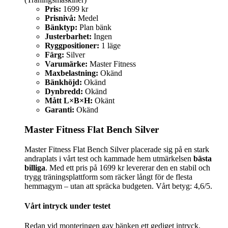
Pris:
1699 kr
Prisnivå:
Medel
Bänktyp:
Plan bänk
Justerbarhet:
Ingen
Ryggpositioner:
1 läge
Färg:
Silver
Varumärke:
Master Fitness
Maxbelastning:
Okänd
Bänkhöjd:
Okänd
Dynbredd:
Okänd
Mått L×B×H:
Okänt
Garanti:
Okänd
Master Fitness Flat Bench Silver
Master Fitness Flat Bench Silver placerade sig på en stark
andraplats i vårt test och kammade hem utmärkelsen
bästa
billiga
. Med ett pris på 1699 kr levererar den en stabil och
trygg träningsplattform som räcker långt för de flesta
hemmagym – utan att spräcka budgeten. Vårt betyg: 4,6/5.
Vårt intryck under testet
Redan vid monteringen gav bänken ett gediget intryck.