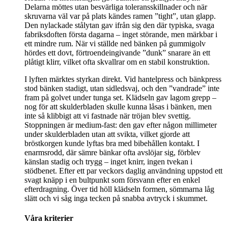
Delarna möttes utan besvärliga toleransskillnader och när
skruvarna väl var på plats kändes ramen ”tight”, utan glapp.
Den nylackade stålytan gav ifrån sig den där typiska, svaga
fabriksdoften första dagarna – inget störande, men märkbar i
ett mindre rum. När vi ställde ned bänken på gummigolv
hördes ett dovt, förtroendeingivande ”dunk” snarare än ett
plåtigt klirr, vilket ofta skvallrar om en stabil konstruktion.
I lyften märktes styrkan direkt. Vid hantelpress och bänkpress
stod bänken stadigt, utan sidledsvaj, och den ”vandrade” inte
fram på golvet under tunga set. Klädseln gav lagom grepp –
nog för att skulderbladen skulle kunna låsas i bänken, men
inte så klibbigt att vi fastnade när tröjan blev svettig.
Stoppningen är medium-fast: den gav efter någon millimeter
under skulderbladen utan att svikta, vilket gjorde att
bröstkorgen kunde lyftas bra med bibehållen kontakt. I
enarmsrodd, där sämre bänkar ofta avslöjar sig, förblev
känslan stadig och trygg – inget knirr, ingen tvekan i
stödbenet. Efter ett par veckors daglig användning uppstod ett
svagt knäpp i en bultpunkt som försvann efter en enkel
efterdragning. Över tid höll klädseln formen, sömmarna låg
slätt och vi såg inga tecken på snabba avtryck i skummet.
Våra kriterier