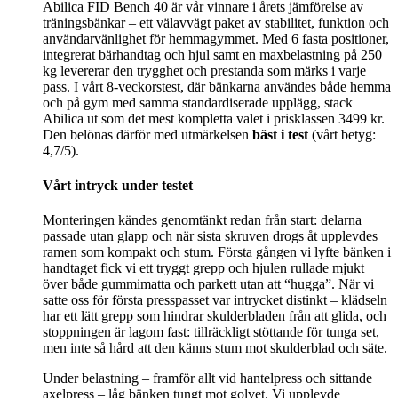
Abilica FID Bench 40 är vår vinnare i årets jämförelse av
träningsbänkar – ett välavvägt paket av stabilitet, funktion och
användarvänlighet för hemmagymmet. Med 6 fasta positioner,
integrerat bärhandtag och hjul samt en maxbelastning på 250
kg levererar den trygghet och prestanda som märks i varje
pass. I vårt 8-veckorstest, där bänkarna användes både hemma
och på gym med samma standardiserade upplägg, stack
Abilica ut som det mest kompletta valet i prisklassen 3499 kr.
Den belönas därför med utmärkelsen
bäst i test
(vårt betyg:
4,7/5).
Vårt intryck under testet
Monteringen kändes genomtänkt redan från start: delarna
passade utan glapp och när sista skruven drogs åt upplevdes
ramen som kompakt och stum. Första gången vi lyfte bänken i
handtaget fick vi ett tryggt grepp och hjulen rullade mjukt
över både gummimatta och parkett utan att “hugga”. När vi
satte oss för första presspasset var intrycket distinkt – klädseln
har ett lätt grepp som hindrar skulderbladen från att glida, och
stoppningen är lagom fast: tillräckligt stöttande för tunga set,
men inte så hård att den känns stum mot skulderblad och säte.
Under belastning – framför allt vid hantelpress och sittande
axelpress – låg bänken tungt mot golvet. Vi upplevde