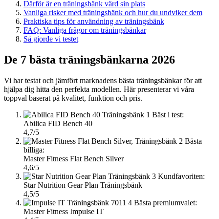
Därför är en träningsbänk värd sin plats
Vanliga risker med träningsbänk och hur du undviker dem
Praktiska tips för användning av träningsbänk
FAQ: Vanliga frågor om träningsbänkar
Så gjorde vi testet
De 7 bästa träningsbänkarna 2026
Vi har testat och jämfört marknadens bästa träningsbänkar för att
hjälpa dig hitta den perfekta modellen. Här presenterar vi våra
toppval baserat på kvalitet, funktion och pris.
1
Bäst i test:
Abilica FID Bench 40
4,7/5
2
Bästa
billiga:
Master Fitness Flat Bench Silver
4,6/5
3
Kundfavoriten:
Star Nutrition Gear Plan Träningsbänk
4,5/5
4
Bästa premiumvalet:
Master Fitness Impulse IT