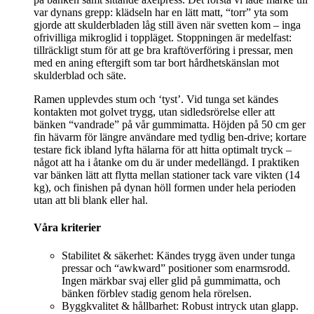
var dynans grepp: klädseln har en lätt matt, “torr” yta som
gjorde att skulderbladen låg still även när svetten kom – inga
ofrivilliga mikroglid i toppläget. Stoppningen är medelfast:
tillräckligt stum för att ge bra kraftöverföring i pressar, men
med en aning eftergift som tar bort hårdhetskänslan mot
skulderblad och säte.
Ramen upplevdes stum och ‘tyst’. Vid tunga set kändes
kontakten mot golvet trygg, utan sidledsrörelse eller att
bänken “vandrade” på vår gummimatta. Höjden på 50 cm ger
fin hävarm för längre användare med tydlig ben‑drive; kortare
testare fick ibland lyfta hälarna för att hitta optimalt tryck –
något att ha i åtanke om du är under medellängd. I praktiken
var bänken lätt att flytta mellan stationer tack vare vikten (14
kg), och finishen på dynan höll formen under hela perioden
utan att bli blank eller hal.
Våra kriterier
Stabilitet & säkerhet: Kändes trygg även under tunga
pressar och “awkward” positioner som enarmsrodd.
Ingen märkbar svaj eller glid på gummimatta, och
bänken förblev stadig genom hela rörelsen.
Byggkvalitet & hållbarhet: Robust intryck utan glapp.