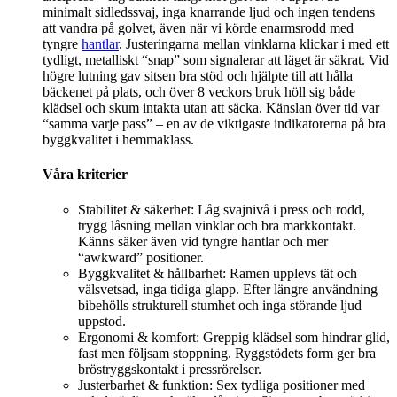
minimalt sidledssvaj, inga knarrande ljud och ingen tendens
att vandra på golvet, även när vi körde enarmsrodd med
tyngre
hantlar
. Justeringarna mellan vinklarna klickar i med ett
tydligt, metalliskt “snap” som signalerar att läget är säkrat. Vid
högre lutning gav sitsen bra stöd och hjälpte till att hålla
bäckenet på plats, och över 8 veckors bruk höll sig både
klädsel och skum intakta utan att säcka. Känslan över tid var
“samma varje pass” – en av de viktigaste indikatorerna på bra
byggkvalitet i hemmaklass.
Våra kriterier
Stabilitet & säkerhet: Låg svajnivå i press och rodd,
trygg låsning mellan vinklar och bra markkontakt.
Känns säker även vid tyngre hantlar och mer
“awkward” positioner.
Byggkvalitet & hållbarhet: Ramen upplevs tät och
välsvetsad, inga tidiga glapp. Efter längre användning
bibehölls strukturell stumhet och inga störande ljud
uppstod.
Ergonomi & komfort: Greppig klädsel som hindrar glid,
fast men följsam stoppning. Ryggstödets form ger bra
bröstryggskontakt i pressrörelser.
Justerbarhet & funktion: Sex tydliga positioner med