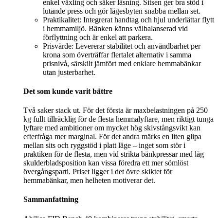
enkel växling och säker låsning. Sitsen ger bra stöd i
lutande press och gör lägesbyten snabba mellan set.
Praktikalitet: Integrerat handtag och hjul underlättar flytt
i hemmamiljö. Bänken känns välbalanserad vid
förflyttning och är enkel att parkera.
Prisvärde: Levererar stabilitet och användbarhet per
krona som överträffar flertalet alternativ i samma
prisnivå, särskilt jämfört med enklare hemmabänkar
utan justerbarhet.
Det som kunde varit bättre
Två saker stack ut. För det första är maxbelastningen på 250
kg fullt tillräcklig för de flesta hemmalyftare, men riktigt tunga
lyftare med ambitioner om mycket hög skivstångsvikt kan
efterfråga mer marginal. För det andra märks en liten glipa
mellan sits och ryggstöd i platt läge – inget som stör i
praktiken för de flesta, men vid strikta bänkpressar med låg
skulderbladsposition kan vissa föredra ett mer sömlöst
övergångsparti. Priset ligger i det övre skiktet för
hemmabänkar, men helheten motiverar det.
Sammanfattning