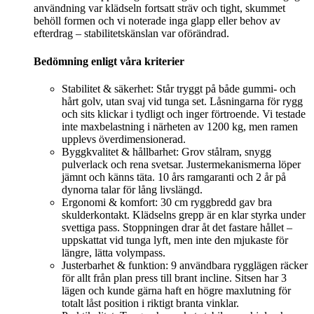
användning var klädseln fortsatt sträv och tight, skummet
behöll formen och vi noterade inga glapp eller behov av
efterdrag – stabilitetskänslan var oförändrad.
Bedömning enligt våra kriterier
Stabilitet & säkerhet: Står tryggt på både gummi- och
hårt golv, utan svaj vid tunga set. Låsningarna för rygg
och sits klickar i tydligt och inger förtroende. Vi testade
inte maxbelastning i närheten av 1200 kg, men ramen
upplevs överdimensionerad.
Byggkvalitet & hållbarhet: Grov stålram, snygg
pulverlack och rena svetsar. Justermekanismerna löper
jämnt och känns täta. 10 års ramgaranti och 2 år på
dynorna talar för lång livslängd.
Ergonomi & komfort: 30 cm ryggbredd gav bra
skulderkontakt. Klädselns grepp är en klar styrka under
svettiga pass. Stoppningen drar åt det fastare hållet –
uppskattat vid tunga lyft, men inte den mjukaste för
längre, lätta volympass.
Justerbarhet & funktion: 9 användbara rygglägen räcker
för allt från plan press till brant incline. Sitsen har 3
lägen och kunde gärna haft en högre maxlutning för
totalt låst position i riktigt branta vinklar.