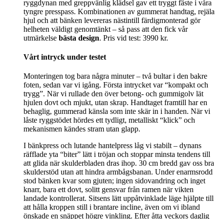
ryggdynan med greppvänlig klädsel gav ett tryggt fäste i våra
tyngre presspass. Kombinationen av gummerat handtag, rejäla
hjul och att bänken levereras nästintill färdigmonterad gör
helheten väldigt genomtänkt – så pass att den fick vår
utmärkelse
bästa design
. Pris vid test: 3990 kr.
Vårt intryck under testet
Monteringen tog bara några minuter – två bultar i den bakre
foten, sedan var vi igång. Första intrycket var “kompakt och
trygg”. När vi rullade den över betong- och gummigolv lät
hjulen dovt och mjukt, utan skrap. Handtaget framtill har en
behaglig, gummerad känsla som inte skär in i handen. När vi
låste ryggstödet hördes ett tydligt, metalliskt “klick” och
mekanismen kändes stram utan glapp.
I bänkpress och lutande hantelpress låg vi stabilt – dynans
räfflade yta “biter” lätt i tröjan och stoppar minsta tendens till
att glida när skulderbladen dras ihop. 30 cm bredd gav oss bra
skulderstöd utan att hindra armbågsbanan. Under enarmsrodd
stod bänken kvar som gjuten; ingen sidovandring och inget
knarr, bara ett dovt, solitt gensvar från ramen när vikten
landade kontrollerat. Sitsens lätt uppåtvinklade läge hjälpte till
att hålla kroppen still i brantare incline, även om vi ibland
önskade en snäppet högre vinkling. Efter åtta veckors daglig