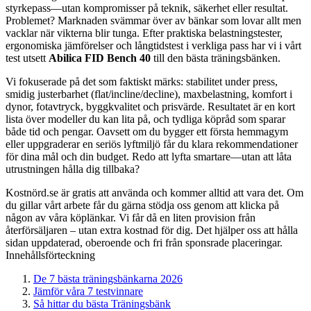
styrkepass—utan kompromisser på teknik, säkerhet eller resultat.
Problemet? Marknaden svämmar över av bänkar som lovar allt men
vacklar när vikterna blir tunga. Efter praktiska belastningstester,
ergonomiska jämförelser och långtidstest i verkliga pass har vi i vårt
test utsett
Abilica FID Bench 40
till den bästa träningsbänken.
Vi fokuserade på det som faktiskt märks: stabilitet under press,
smidig justerbarhet (flat/incline/decline), maxbelastning, komfort i
dynor, fotavtryck, byggkvalitet och prisvärde. Resultatet är en kort
lista över modeller du kan lita på, och tydliga köpråd som sparar
både tid och pengar. Oavsett om du bygger ett första hemmagym
eller uppgraderar en seriös lyftmiljö får du klara rekommendationer
för dina mål och din budget. Redo att lyfta smartare—utan att låta
utrustningen hålla dig tillbaka?
Kostnörd.se är gratis att använda och kommer alltid att vara det. Om
du gillar vårt arbete får du gärna stödja oss genom att klicka på
någon av våra köplänkar. Vi får då en liten provision från
återförsäljaren – utan extra kostnad för dig. Det hjälper oss att hålla
sidan uppdaterad, oberoende och fri från sponsrade placeringar.
Innehållsförteckning
De 7 bästa träningsbänkarna 2026
Jämför våra 7 testvinnare
Så hittar du bästa Träningsbänk