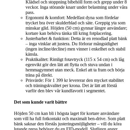
Klädsel och stoppning bibehöll form och grepp under 8
veckor. Inga störande knarr under belastning under våra
pass.
Ergonomi & komfort: Medelfast dyna som fördelar
trycket bra över skulderblad och säte. Greppig yta som
minskar glid. Höjden (50 cm) gynnar längre användare;
kortare kan behöva tänka till kring fotplacering.
Justerbarhet & funktion: Detta är en renodlad platt bänk
– inga vinklar att justera. Du förlorar mångsidighet
(ingen incline/decline) men vinner i enkelhet och stabil
känsla.
Praktikalitet: Rimligt fotavtryck (115 x 54 cm) och låg
egenvikt gör den lätt att flytta och stuva undan i
hemmagymmet utan meck. Enkel att ta fram och börja
träna på direkt.
Prisvärde: För 1 399 kr levererar den mycket stabilitet
och träningskvalitet per krona. Det är lätt att förstå
varför den blev vår kundfavorit i segmentet.
Det som kunde varit bättre
Höjden 50 cm kan bli i högsta laget för kortare användare
som vill ha full fotkontakt och maximalt ben‑drive. Som platt
bänk saknar den förstås justeringsmöjligheter – vill du köra
lutande press behöver du en FID‑modell. Slutligen anger