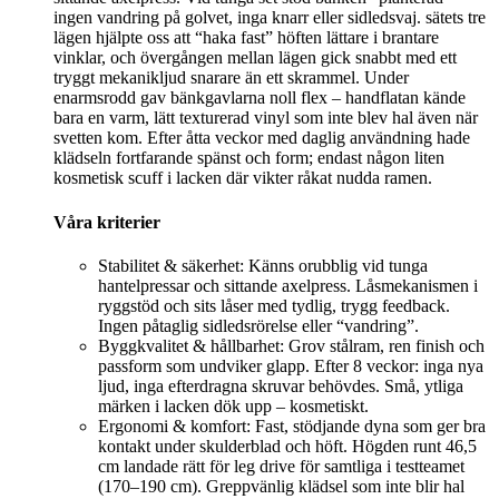
ingen vandring på golvet, inga knarr eller sidledsvaj. sätets tre
lägen hjälpte oss att “haka fast” höften lättare i brantare
vinklar, och övergången mellan lägen gick snabbt med ett
tryggt mekanikljud snarare än ett skrammel. Under
enarmsrodd gav bänkgavlarna noll flex – handflatan kände
bara en varm, lätt texturerad vinyl som inte blev hal även när
svetten kom. Efter åtta veckor med daglig användning hade
klädseln fortfarande spänst och form; endast någon liten
kosmetisk scuff i lacken där vikter råkat nudda ramen.
Våra kriterier
Stabilitet & säkerhet: Känns orubblig vid tunga
hantelpressar och sittande axelpress. Låsmekanismen i
ryggstöd och sits låser med tydlig, trygg feedback.
Ingen påtaglig sidledsrörelse eller “vandring”.
Byggkvalitet & hållbarhet: Grov stålram, ren finish och
passform som undviker glapp. Efter 8 veckor: inga nya
ljud, inga efterdragna skruvar behövdes. Små, ytliga
märken i lacken dök upp – kosmetiskt.
Ergonomi & komfort: Fast, stödjande dyna som ger bra
kontakt under skulderblad och höft. Högden runt 46,5
cm landade rätt för leg drive för samtliga i testteamet
(170–190 cm). Greppvänlig klädsel som inte blir hal