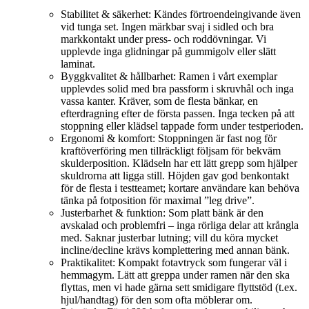
Stabilitet & säkerhet: Kändes förtroendeingivande även
vid tunga set. Ingen märkbar svaj i sidled och bra
markkontakt under press- och roddövningar. Vi
upplevde inga glidningar på gummigolv eller slätt
laminat.
Byggkvalitet & hållbarhet: Ramen i vårt exemplar
upplevdes solid med bra passform i skruvhål och inga
vassa kanter. Kräver, som de flesta bänkar, en
efterdragning efter de första passen. Inga tecken på att
stoppning eller klädsel tappade form under testperioden.
Ergonomi & komfort: Stoppningen är fast nog för
kraftöverföring men tillräckligt följsam för bekväm
skulderposition. Klädseln har ett lätt grepp som hjälper
skuldrorna att ligga still. Höjden gav god benkontakt
för de flesta i testteamet; kortare användare kan behöva
tänka på fotposition för maximal ”leg drive”.
Justerbarhet & funktion: Som platt bänk är den
avskalad och problemfri – inga rörliga delar att krångla
med. Saknar justerbar lutning; vill du köra mycket
incline/decline krävs komplettering med annan bänk.
Praktikalitet: Kompakt fotavtryck som fungerar väl i
hemmagym. Lätt att greppa under ramen när den ska
flyttas, men vi hade gärna sett smidigare flyttstöd (t.ex.
hjul/handtag) för den som ofta möblerar om.