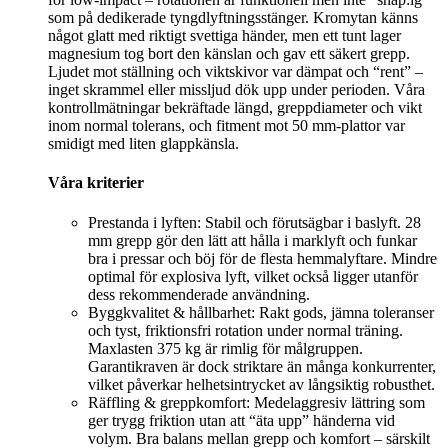
som på dedikerade tyngdlyftningsstänger. Kromytan känns
något glatt med riktigt svettiga händer, men ett tunt lager
magnesium tog bort den känslan och gav ett säkert grepp.
Ljudet mot ställning och viktskivor var dämpat och “rent” –
inget skrammel eller missljud dök upp under perioden. Våra
kontrollmätningar bekräftade längd, greppdiameter och vikt
inom normal tolerans, och fitment mot 50 mm-plattor var
smidigt med liten glappkänsla.
Våra kriterier
Prestanda i lyften: Stabil och förutsägbar i baslyft. 28
mm grepp gör den lätt att hålla i marklyft och funkar
bra i pressar och böj för de flesta hemmalyftare. Mindre
optimal för explosiva lyft, vilket också ligger utanför
dess rekommenderade användning.
Byggkvalitet & hållbarhet: Rakt gods, jämna toleranser
och tyst, friktionsfri rotation under normal träning.
Maxlasten 375 kg är rimlig för målgruppen.
Garantikraven är dock striktare än många konkurrenter,
vilket påverkar helhetsintrycket av långsiktig robusthet.
Räffling & greppkomfort: Medelaggresiv lättring som
ger trygg friktion utan att “äta upp” händerna vid
volym. Bra balans mellan grepp och komfort – särskilt