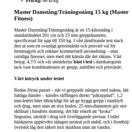
Pris/kg:
86 kr/kg
Master Damstång/Träningsstång 15 kg (Master
Fitness)
Master Damstång/Träningsstång är en 15-kilosstång i
standardmåttet 201 cm och 25 mm greppdiameter,
specificerad för upp till 350 kg. I vårt jämförande test stack
den ut som ett ovanligt genomtänkt och prisvärt val för
hemmagym och enklare kommersiell användning – utan
onödiga finesser, men med rätt känsla där det räknas. Vårt
betyg: 4,7/5 och vår utmärkelse
bäst i test
i damkategorin
tack vare kombinationen av grepp, stabilitet och prisvärde.
Vårt intryck under testet
Redan första passet – när vi greppade stången med nakna, lätt
fuktiga händer – kändes räfflingen direkt “påkopplad”. 1,2
mm-lettret biter tillräckligt för att ge tryggt grepp i marklyft
och drag, men utan att riva huden. 25 mm-diametern gör stor
skillnad i handens slutning: det blir enkelt att “kroka”
fingrarna, särskilt i drag och överliggande pressar. Under
bänkpress upplevdes stången neutral och stabil, och i frontböj/
överstöt låg den säkert mot skuldran utan att vandra.