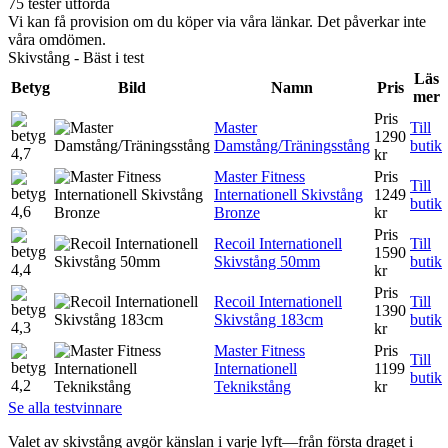
75 tester utförda
Vi kan få provision om du köper via våra länkar. Det påverkar inte
våra omdömen.
Skivstång - Bäst i test
Läs
Betyg
Bild
Namn
Pris
mer
Pris
Master
Till
1290
Damstång/Träningsstång
butik
4,7
kr
Master Fitness
Pris
Till
Internationell Skivstång
1249
butik
4,6
Bronze
kr
Pris
Recoil Internationell
Till
1590
Skivstång 50mm
butik
4,4
kr
Pris
Recoil Internationell
Till
1390
Skivstång 183cm
butik
4,3
kr
Master Fitness
Pris
Till
Internationell
1199
butik
4,2
Teknikstång
kr
Se alla testvinnare
Valet av skivstång avgör känslan i varje lyft—från första draget i