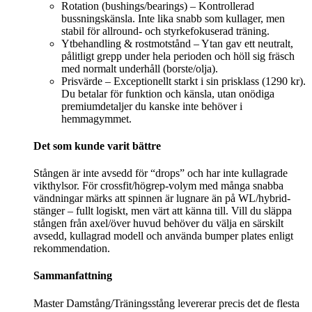
Rotation (bushings/bearings) – Kontrollerad
bussningskänsla. Inte lika snabb som kullager, men
stabil för allround- och styrkefokuserad träning.
Ytbehandling & rostmotstånd – Ytan gav ett neutralt,
pålitligt grepp under hela perioden och höll sig fräsch
med normalt underhåll (borste/olja).
Prisvärde – Exceptionellt starkt i sin prisklass (1290 kr).
Du betalar för funktion och känsla, utan onödiga
premiumdetaljer du kanske inte behöver i
hemmagymmet.
Det som kunde varit bättre
Stången är inte avsedd för “drops” och har inte kullagrade
vikthylsor. För crossfit/högrep-volym med många snabba
vändningar märks att spinnen är lugnare än på WL/hybrid-
stänger – fullt logiskt, men värt att känna till. Vill du släppa
stången från axel/över huvud behöver du välja en särskilt
avsedd, kullagrad modell och använda bumper plates enligt
rekommendation.
Sammanfattning
Master Damstång/Träningsstång levererar precis det de flesta