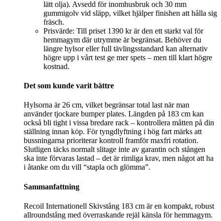
lätt olja). Avsedd för inomhusbruk och 30 mm
gummigolv vid släpp, vilket hjälper finishen att hålla sig
fräsch.
Prisvärde: Till priset 1390 kr är den ett starkt val för
hemmagym där utrymme är begränsat. Behöver du
längre hylsor eller full tävlingsstandard kan alternativ
högre upp i vårt test ge mer spets – men till klart högre
kostnad.
Det som kunde varit bättre
Hylsorna är 26 cm, vilket begränsar total last när man
använder tjockare bumper plates. Längden på 183 cm kan
också bli tight i vissa bredare rack – kontrollera måtten på din
ställning innan köp. För tyngdlyftning i hög fart märks att
bussningarna prioriterar kontroll framför maxfri rotation.
Slutligen täcks normalt slitage inte av garantin och stången
ska inte förvaras lastad – det är rimliga krav, men något att ha
i åtanke om du vill “stapla och glömma”.
Sammanfattning
Recoil Internationell Skivstång 183 cm är en kompakt, robust
allroundstång med överraskande rejäl känsla för hemmagym.