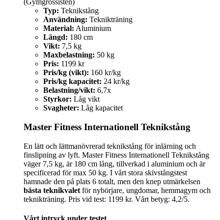
(Gymgrossisten)
Typ:
Teknikstång
Användning:
Teknikträning
Material:
Aluminium
Längd:
180 cm
Vikt:
7,5 kg
Maxbelastning:
50 kg
Pris:
1199 kr
Pris/kg (vikt):
160 kr/kg
Pris/kg kapacitet:
24 kr/kg
Belastning/vikt:
6,7x
Styrkor:
Låg vikt
Svagheter:
Låg kapacitet
Master Fitness Internationell Teknikstång
En lätt och lättmanövrerad teknikstång för inlärning och
finslipning av lyft. Master Fitness Internationell Teknikstång
väger 7,5 kg, är 180 cm lång, tillverkad i aluminium och är
specificerad för max 50 kg. I vårt stora skivstångstest
hamnade den på plats 6 totalt, men den knep utmärkelsen
bästa teknikvalet
för nybörjare, ungdomar, hemmagym och
teknikträning. Pris vid test: 1199 kr. Vårt betyg: 4,2/5.
Vårt intryck under testet