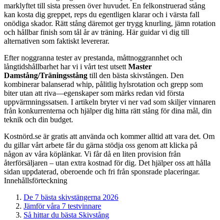
marklyftet till sista pressen över huvudet. En felkonstruerad stång
kan kosta dig greppet, reps du egentligen klarar och i värsta fall
onödiga skador. Rätt stång däremot ger trygg knurling, jämn rotation
och hållbar finish som tål år av träning. Här guidar vi dig till
alternativen som faktiskt levererar.
Efter noggranna tester av prestanda, måttnoggrannhet och
långtidshållbarhet har vi i vårt test utsett
Master
Damstång/Träningsstång
till den bästa skivstången. Den
kombinerar balanserad whip, pålitlig hylsrotation och grepp som
biter utan att riva—egenskaper som märks redan vid första
uppvärmningssatsen. I artikeln bryter vi ner vad som skiljer vinnaren
från konkurrenterna och hjälper dig hitta rätt stång för dina mål, din
teknik och din budget.
Kostnörd.se är gratis att använda och kommer alltid att vara det. Om
du gillar vårt arbete får du gärna stödja oss genom att klicka på
någon av våra köplänkar. Vi får då en liten provision från
återförsäljaren – utan extra kostnad för dig. Det hjälper oss att hålla
sidan uppdaterad, oberoende och fri från sponsrade placeringar.
Innehållsförteckning
De 7 bästa skivstängerna 2026
Jämför våra 7 testvinnare
Så hittar du bästa Skivstång