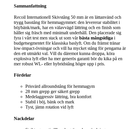
Sammanfattning
Recoil Internationell Skivstång 50 mm är en lättanvänd och
trygg basstång för hemmagymmet: den levererar stabilitet i
böj/bänk/mark, har en välavvägd lättring och en finish som
håller sig fräsch med minimalt underhåll. Den placerade sig
fyra i vårt test men stack ut som vår
bästa mångsidiga
i
budgetsegmentet för klassiska baslyft. Om du främst tränar
low-impact-övningar och vill ha mycket stång för pengarna är
den ett utmärkt val. Vill du däremot kunna droppa, köra
explosiva lyft eller ha mer generös garanti bör du kika på en
mer robust WL- eller hybridstång högre upp i pris.
Fördelar
Prisvärd allroundstång för hemmagym
28 mm grepp ger säkert grepp
Medelaggressiv lättring, bra komfort
Stabil i böj, bänk och mark
Tyst, jämn rotation vid lyft
Nackdelar