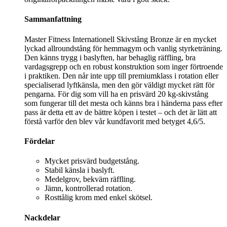
Sammanfattning
Master Fitness Internationell Skivstång Bronze är en mycket
lyckad allroundstång för hemmagym och vanlig styrketräning.
Den känns trygg i baslyften, har behaglig räffling, bra
vardagsgrepp och en robust konstruktion som inger förtroende
i praktiken. Den når inte upp till premiumklass i rotation eller
specialiserad lyftkänsla, men den gör väldigt mycket rätt för
pengarna. För dig som vill ha en prisvärd 20 kg-skivstång
som fungerar till det mesta och känns bra i händerna pass efter
pass är detta ett av de bättre köpen i testet – och det är lätt att
förstå varför den blev vår kundfavorit med betyget 4,6/5.
Fördelar
Mycket prisvärd budgetstång.
Stabil känsla i baslyft.
Medelgrov, bekväm räffling.
Jämn, kontrollerad rotation.
Rosttålig krom med enkel skötsel.
Nackdelar