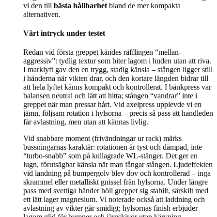
vi den till
bästa hållbarhet
bland de mer kompakta
alternativen.
Vårt intryck under testet
Redan vid första greppet kändes räfflingen “mellan-
aggressiv”: tydlig textur som biter lagom i huden utan att riva.
I marklyft gav den en trygg, stadig känsla – stången ligger still
i händerna när vikten drar, och den kortare längden bidrar till
att hela lyftet känns kompakt och kontrollerat. I bänkpress var
balansen neutral och lätt att hitta; stången “vandrar” inte i
greppet när man pressar hårt. Vid axelpress upplevde vi en
jämn, följsam rotation i hylsorna – precis så pass att handleden
får avlastning, men utan att kännas livlig.
Vid snabbare moment (frivändningar ur rack) märks
bussningarnas karaktär: rotationen är tyst och dämpad, inte
“turbo-snabb” som på kullagrade WL-stänger. Det ger en
lugn, förutsägbar känsla när man fångar stången. Ljudeffekten
vid landning på bumpergolv blev dov och kontrollerad – inga
skrammel eller metalliskt gnissel från hylsorna. Under längre
pass med svettiga händer höll greppet sig stabilt, särskilt med
ett lätt lager magnesium. Vi noterade också att laddning och
avlastning av vikter går smidigt; hylsornas finish erbjuder
lagom glid för bumper och järnskivor utan kärvning.