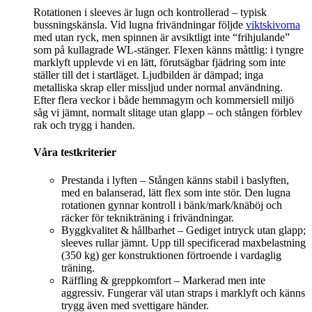
Rotationen i sleeves är lugn och kontrollerad – typisk
bussningskänsla. Vid lugna frivändningar följde
viktskivorna
med utan ryck, men spinnen är avsiktligt inte “frihjulande”
som på kullagrade WL-stänger. Flexen känns måttlig: i tyngre
marklyft upplevde vi en lätt, förutsägbar fjädring som inte
ställer till det i startläget. Ljudbilden är dämpad; inga
metalliska skrap eller missljud under normal användning.
Efter flera veckor i både hemmagym och kommersiell miljö
såg vi jämnt, normalt slitage utan glapp – och stången förblev
rak och trygg i handen.
Våra testkriterier
Prestanda i lyften – Stången känns stabil i baslyften,
med en balanserad, lätt flex som inte stör. Den lugna
rotationen gynnar kontroll i bänk/mark/knäböj och
räcker för teknikträning i frivändningar.
Byggkvalitet & hållbarhet – Gediget intryck utan glapp;
sleeves rullar jämnt. Upp till specificerad maxbelastning
(350 kg) ger konstruktionen förtroende i vardaglig
träning.
Räffling & greppkomfort – Markerad men inte
aggressiv. Fungerar väl utan straps i marklyft och känns
trygg även med svettigare händer.