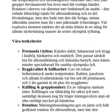
greppet förvånansvärt bra även med lätt svettiga händer.
Rotation i sleeves var däremot mer funktionell än snabb – den
rullade tillräckligt mjukt för allroundträning och en del
frivändningar, men den hade inte den där livliga, nästan
silkeslätta snurren man får i mer påkostade lyftarstänger. Vid
explosiva moment märktes det att detta främst är en stång för
allmän styrketräning snarare än seriös olympisk lyftning.
Våra testkriterier
Prestanda i lyften:
Kändes stabil, balanserad och trygg
i knäböj, bänkpress och marklyft. Den passar särskilt
bra för allroundträning och klassiska baslyft, men känns
mindre specialiserad för snabba olympiska lyft.
Byggkvalitet & hållbarhet:
Gav ett robust
helhetsintryck under testperioden. Rakhet, passform
och allmän kvalitetskänsla var bra sett till prisklassen,
och 2 års garanti är ett plus för tryggheten.
Räffling & greppkomfort:
En av stångens starkare
sidor. Räfflingen var tillräcklig för säkra lyft men
samtidigt skonsam nog för högre träningsvolym utan att
slita onödigt mycket på händerna.
Rotation:
Mässingsbussningarna gav en jämn och fullt
godkänd rotation för allroundbruk, men inte den