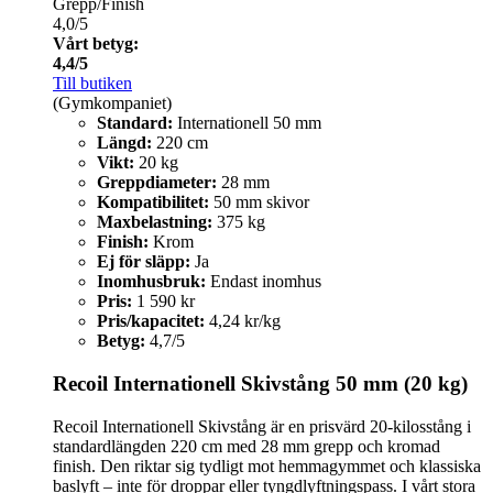
Grepp/Finish
4,0/5
Vårt betyg:
4,4/5
Till butiken
(Gymkompaniet)
Standard:
Internationell 50 mm
Längd:
220 cm
Vikt:
20 kg
Greppdiameter:
28 mm
Kompatibilitet:
50 mm skivor
Maxbelastning:
375 kg
Finish:
Krom
Ej för släpp:
Ja
Inomhusbruk:
Endast inomhus
Pris:
1 590 kr
Pris/kapacitet:
4,24 kr/kg
Betyg:
4,7/5
Recoil Internationell Skivstång 50 mm (20 kg)
Recoil Internationell Skivstång är en prisvärd 20-kilosstång i
standardlängden 220 cm med 28 mm grepp och kromad
finish. Den riktar sig tydligt mot hemmagymmet och klassiska
baslyft – inte för droppar eller tyngdlyftningspass. I vårt stora