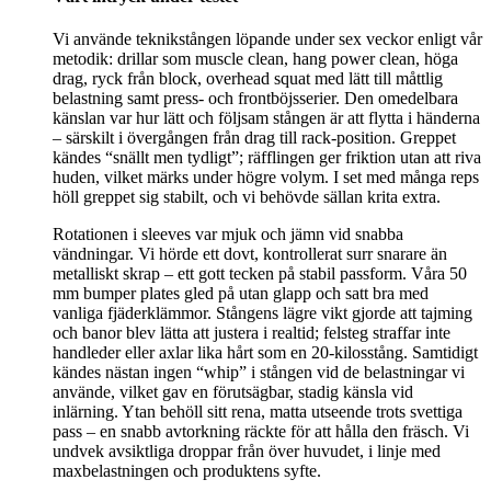
Vi använde teknikstången löpande under sex veckor enligt vår
metodik: drillar som muscle clean, hang power clean, höga
drag, ryck från block, overhead squat med lätt till måttlig
belastning samt press- och frontböjsserier. Den omedelbara
känslan var hur lätt och följsam stången är att flytta i händerna
– särskilt i övergången från drag till rack-position. Greppet
kändes “snällt men tydligt”; räfflingen ger friktion utan att riva
huden, vilket märks under högre volym. I set med många reps
höll greppet sig stabilt, och vi behövde sällan krita extra.
Rotationen i sleeves var mjuk och jämn vid snabba
vändningar. Vi hörde ett dovt, kontrollerat surr snarare än
metalliskt skrap – ett gott tecken på stabil passform. Våra 50
mm bumper plates gled på utan glapp och satt bra med
vanliga fjäderklämmor. Stångens lägre vikt gjorde att tajming
och banor blev lätta att justera i realtid; felsteg straffar inte
handleder eller axlar lika hårt som en 20-kilosstång. Samtidigt
kändes nästan ingen “whip” i stången vid de belastningar vi
använde, vilket gav en förutsägbar, stadig känsla vid
inlärning. Ytan behöll sitt rena, matta utseende trots svettiga
pass – en snabb avtorkning räckte för att hålla den fräsch. Vi
undvek avsiktliga droppar från över huvudet, i linje med
maxbelastningen och produktens syfte.