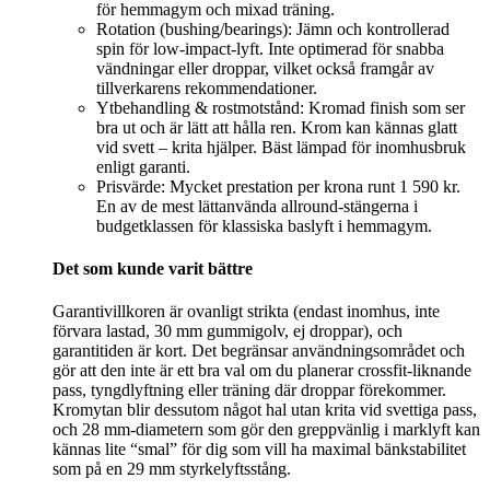
för hemmagym och mixad träning.
Rotation (bushing/bearings): Jämn och kontrollerad
spin för low-impact-lyft. Inte optimerad för snabba
vändningar eller droppar, vilket också framgår av
tillverkarens rekommendationer.
Ytbehandling & rostmotstånd: Kromad finish som ser
bra ut och är lätt att hålla ren. Krom kan kännas glatt
vid svett – krita hjälper. Bäst lämpad för inomhusbruk
enligt garanti.
Prisvärde: Mycket prestation per krona runt 1 590 kr.
En av de mest lättanvända allround-stängerna i
budgetklassen för klassiska baslyft i hemmagym.
Det som kunde varit bättre
Garantivillkoren är ovanligt strikta (endast inomhus, inte
förvara lastad, 30 mm gummigolv, ej droppar), och
garantitiden är kort. Det begränsar användningsområdet och
gör att den inte är ett bra val om du planerar crossfit-liknande
pass, tyngdlyftning eller träning där droppar förekommer.
Kromytan blir dessutom något hal utan krita vid svettiga pass,
och 28 mm-diametern som gör den greppvänlig i marklyft kan
kännas lite “smal” för dig som vill ha maximal bänkstabilitet
som på en 29 mm styrkelyftsstång.