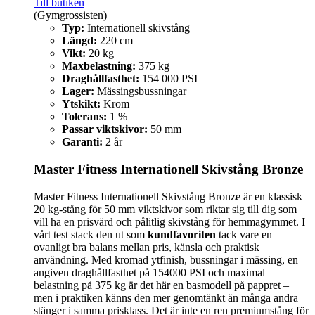
Till butiken
(Gymgrossisten)
Typ:
Internationell skivstång
Längd:
220 cm
Vikt:
20 kg
Maxbelastning:
375 kg
Draghållfasthet:
154 000 PSI
Lager:
Mässingsbussningar
Ytskikt:
Krom
Tolerans:
1 %
Passar viktskivor:
50 mm
Garanti:
2 år
Master Fitness Internationell Skivstång Bronze
Master Fitness Internationell Skivstång Bronze är en klassisk
20 kg-stång för 50 mm viktskivor som riktar sig till dig som
vill ha en prisvärd och pålitlig skivstång för hemmagymmet. I
vårt test stack den ut som
kundfavoriten
tack vare en
ovanligt bra balans mellan pris, känsla och praktisk
användning. Med kromad ytfinish, bussningar i mässing, en
angiven draghållfasthet på 154000 PSI och maximal
belastning på 375 kg är det här en basmodell på pappret –
men i praktiken känns den mer genomtänkt än många andra
stänger i samma prisklass. Det är inte en ren premiumstång för