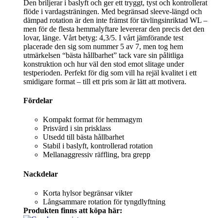
Den briljerar i baslyft och ger ett tryggt, tyst och kontrollerat
flöde i vardagsträningen. Med begränsad sleeve-längd och
dämpad rotation är den inte främst för tävlingsinriktad WL –
men för de flesta hemmalyftare levererar den precis det den
lovar, länge. Vårt betyg: 4,3/5. I vårt jämförande test
placerade den sig som nummer 5 av 7, men tog hem
utmärkelsen “bästa hållbarhet” tack vare sin pålitliga
konstruktion och hur väl den stod emot slitage under
testperioden. Perfekt för dig som vill ha rejäl kvalitet i ett
smidigare format – till ett pris som är lätt att motivera.
Fördelar
Kompakt format för hemmagym
Prisvärd i sin prisklass
Utsedd till bästa hållbarhet
Stabil i baslyft, kontrollerad rotation
Mellanaggressiv räffling, bra grepp
Nackdelar
Korta hylsor begränsar vikter
Långsammare rotation för tyngdlyftning
Produkten finns att köpa här: