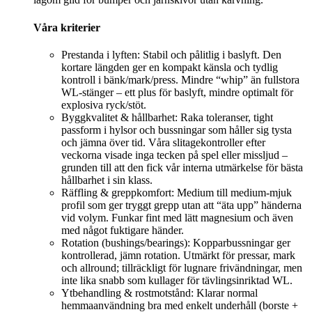
Våra kriterier
Prestanda i lyften: Stabil och pålitlig i baslyft. Den
kortare längden ger en kompakt känsla och tydlig
kontroll i bänk/mark/press. Mindre “whip” än fullstora
WL-stänger – ett plus för baslyft, mindre optimalt för
explosiva ryck/stöt.
Byggkvalitet & hållbarhet: Raka toleranser, tight
passform i hylsor och bussningar som håller sig tysta
och jämna över tid. Våra slitagekontroller efter
veckorna visade inga tecken på spel eller missljud –
grunden till att den fick vår interna utmärkelse för bästa
hållbarhet i sin klass.
Räffling & greppkomfort: Medium till medium-mjuk
profil som ger tryggt grepp utan att “äta upp” händerna
vid volym. Funkar fint med lätt magnesium och även
med något fuktigare händer.
Rotation (bushings/bearings): Kopparbussningar ger
kontrollerad, jämn rotation. Utmärkt för pressar, mark
och allround; tillräckligt för lugnare frivändningar, men
inte lika snabb som kullager för tävlingsinriktad WL.
Ytbehandling & rostmotstånd: Klarar normal
hemmaanvändning bra med enkelt underhåll (borste +