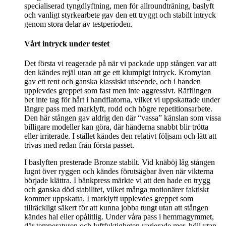
specialiserad tyngdlyftning, men för allroundträning, baslyft
och vanligt styrkearbete gav den ett tryggt och stabilt intryck
genom stora delar av testperioden.
Vårt intryck under testet
Det första vi reagerade på när vi packade upp stången var att
den kändes rejäl utan att ge ett klumpigt intryck. Kromytan
gav ett rent och ganska klassiskt utseende, och i handen
upplevdes greppet som fast men inte aggressivt. Räfflingen
bet inte tag för hårt i handflatorna, vilket vi uppskattade under
längre pass med marklyft, rodd och högre repetitionsarbete.
Den här stången gav aldrig den där “vassa” känslan som vissa
billigare modeller kan göra, där händerna snabbt blir trötta
eller irriterade. I stället kändes den relativt följsam och lätt att
trivas med redan från första passet.
I baslyften presterade Bronze stabilt. Vid knäböj låg stången
lugnt över ryggen och kändes förutsägbar även när vikterna
började klättra. I bänkpress märkte vi att den hade en trygg
och ganska död stabilitet, vilket många motionärer faktiskt
kommer uppskatta. I marklyft upplevdes greppet som
tillräckligt säkert för att kunna jobba tungt utan att stången
kändes hal eller opålitlig. Under våra pass i hemmagymmet,
där temperaturen och luftfuktigheten varierade mer, höll ytan