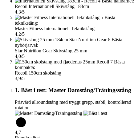
4
Bästa hållbarhet:
Recoil Internationell Skivstång 183cm
4,3/5
5
Bästa
teknikstång:
Master Fitness Internationell Teknikstång
4,2/5
6
Bästa
nybörjarval:
Star Nutrition Gear Skivstång 25 mm
4,0/5
7
Bästa
kompakta:
Recoil 150cm skolstång
3,9/5
1. Bäst i test: Master Damstång/Träningsstång
Prisvärd allroundstång med tryggt grepp, stabil, kontrollerad
rotation.
4,7
Byggkvalitet