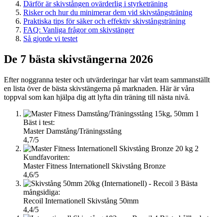
Därför är skivstången ovärderlig i styrketräning
Risker och hur du minimerar dem vid skivstångsträning
Praktiska tips för säker och effektiv skivstångsträning
FAQ: Vanliga frågor om skivstänger
Så gjorde vi testet
De 7 bästa skivstängerna 2026
Efter noggranna tester och utvärderingar har vårt team sammanställt
en lista över de bästa skivstängerna på marknaden. Här är våra
toppval som kan hjälpa dig att lyfta din träning till nästa nivå.
1
Bäst i test:
Master Damstång/Träningsstång
4,7/5
2
Kundfavoriten:
Master Fitness Internationell Skivstång Bronze
4,6/5
3
Bästa
mångsidiga:
Recoil Internationell Skivstång 50mm
4,4/5