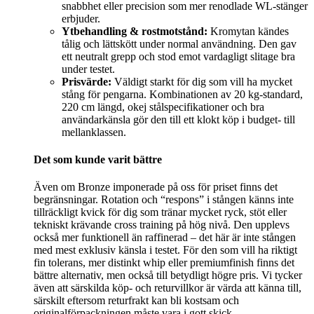
snabbhet eller precision som mer renodlade WL-stänger
erbjuder.
Ytbehandling & rostmotstånd:
Kromytan kändes
tålig och lättskött under normal användning. Den gav
ett neutralt grepp och stod emot vardagligt slitage bra
under testet.
Prisvärde:
Väldigt starkt för dig som vill ha mycket
stång för pengarna. Kombinationen av 20 kg-standard,
220 cm längd, okej stålspecifikationer och bra
användarkänsla gör den till ett klokt köp i budget- till
mellanklassen.
Det som kunde varit bättre
Även om Bronze imponerade på oss för priset finns det
begränsningar. Rotation och “respons” i stången känns inte
tillräckligt kvick för dig som tränar mycket ryck, stöt eller
tekniskt krävande cross training på hög nivå. Den upplevs
också mer funktionell än raffinerad – det här är inte stången
med mest exklusiv känsla i testet. För den som vill ha riktigt
fin tolerans, mer distinkt whip eller premiumfinish finns det
bättre alternativ, men också till betydligt högre pris. Vi tycker
även att särskilda köp- och returvillkor är värda att känna till,
särskilt eftersom returfrakt kan bli kostsam och
originalförpackningen måste vara i gott skick.