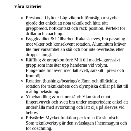
Våra kriterier
Prestanda i lyften: Låg vikt och förutsägbar styvhet
gjorde det enkelt att nöta teknik och hitta rätt
greppbredd, höftkontakt och rack-position. Perfekt för
drillar och coaching.
Byggkvalitet & hållbarhet: Raka sleeves, bra passning
mot vikter och konsekvent rotation. Aluminium kräver
lite mer varsamhet än stål och bör inte överlastas eller
droppas tungt.
Räffling & greppkomfort: Milt till medel-aggressivt
grepp som inte äter upp händerna vid volym.
Fungerade fint även med lätt svett, särskilt i press och
frontböj.
Rotation (bushings/bearings): Jämn och tillräcklig
rotation för teknikarbete och olympiska drillar på lätt till
måttlig belastning.
Ytbehandling & rostmotstånd: Ytan stod emot
fingeravtryck och svett bra under testperioden; enkel att
underhålla med avtorkning och lätt olja på sleeves vid
behov.
Prisvärde: Mycket funktion per krona för sin nisch.
Som teknikverktyg är den svårslagen i hemmagym och
för coachning.