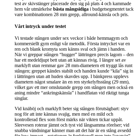
test av skivstänger placerade den sig på plats 4 och kammade
hem vår utmärkelse
bästa mångsidiga
i budgetsegmentet tack
vare kombinationen 28 mm grepp, allround-känsla och pris.
Vårt intryck under testet
Vi testade stången under sex veckor i både hemmagym och
kommersiellt gym enligt vår metodik. Första intrycket var en
ren och blank kromyta som känns sval och jämn i handen.
När vi greppar stången “hugger” lättringen precis lagom – den
har ett medeldjupt bett utan att kännas rivig. I längre set av
marklyft utan remmar gav 28 mm-diametern ett tryggt lås runt
stången; greppet kändes stabilt och handen kunde “kila” sig in
i lättringen utan att huden skavdes upp. I bänkpress upplevs
diametern något smalare än en ren styrkelyftsstång (29 mm),
vilket gav ett mer omslutande grepp om stången men också en
aning mindre “ankringskänsla” i handflatan vid riktigt tunga
singlar.
Vid knäböj och marklyft beter sig stången förutsägbart: styv
nog för att inte kännas svajig, men med en mild och
kontrollerad flex som först märks när vikten tickar uppåt.
Sleevesen roterar jämnt och tyst vid långsamma rörelser; vid
snabba vändningar känner man att det här är en stång avsedd
för low-impact – rotationen är funktionell men inte “snap:ig”