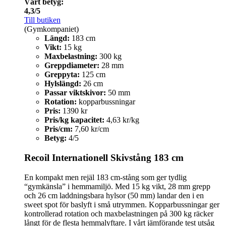
Vårt betyg:
4,3/5
Till butiken
(Gymkompaniet)
Längd:
183 cm
Vikt:
15 kg
Maxbelastning:
300 kg
Greppdiameter:
28 mm
Greppyta:
125 cm
Hylslängd:
26 cm
Passar viktskivor:
50 mm
Rotation:
kopparbussningar
Pris:
1390 kr
Pris/kg kapacitet:
4,63 kr/kg
Pris/cm:
7,60 kr/cm
Betyg:
4/5
Recoil Internationell Skivstång 183 cm
En kompakt men rejäl 183 cm-stång som ger tydlig
“gymkänsla” i hemmamiljö. Med 15 kg vikt, 28 mm grepp
och 26 cm laddningsbara hylsor (50 mm) landar den i en
sweet spot för baslyft i små utrymmen. Kopparbussningar ger
kontrollerad rotation och maxbelastningen på 300 kg räcker
långt för de flesta hemmalyftare. I vårt jämförande test utsåg