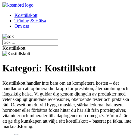
Kosttillskott
Träning & Hälsa
Om oss
Kosttillskott
Kategori: Kosttillskott
Kosttillskott handlar inte bara om att komplettera kosten – det
handlar om att optimera din kropp för prestation, återhämtning och
långsiktig hälsa. Vi guidar dig genom djungeln av produkter med
vetenskapligt grundade recensioner, oberoende tester och praktiska
råd. Oavsett om du vill bygga muskler, stärka lederna, balansera
hormoner eller förbättra fokus hittar du här allt från proteinpulver,
vitaminer och mineraler till adaptogener och omega-3. Vårt mål är
att ge dig kunskapen att välja rätt kosttillskott – baserat på fakta, inte
marknadsföring.