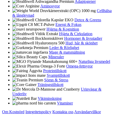
Adaptogener
Aminosyror
Cellhälsa
& långlevnad
Detox & Greens
Energi & Fokus
Hjärna & Kognition
Hjärta & Cirkulation
Hormoner & livsstadier
Hud, hår & skönhet
Leder & Rörlighet
Mage & matsmältning
Mineraler
Naturliga livsmedel
Omega-fettsyror
Proteintillskott
Svamptillskott
Sömn & Stress
Träningstillskott
Urinvägar &
Underliv
Viktminskning
Vitaminer
Om Kostnörd
Integritetspolicy
Kontakta oss
Användarvillkor