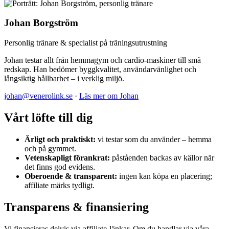
Johan Borgström
Personlig tränare & specialist på träningsutrustning
Johan testar allt från hemmagym och cardio-maskiner till små
redskap. Han bedömer byggkvalitet, användarvänlighet och
långsiktig hållbarhet – i verklig miljö.
johan@venerolink.se
·
Läs mer om Johan
Vårt löfte till dig
Ärligt och praktiskt:
vi testar som du använder – hemma
och på gymmet.
Vetenskapligt förankrat:
påståenden backas av källor när
det finns god evidens.
Oberoende & transparent:
ingen kan köpa en placering;
affiliate märks tydligt.
Transparens & finansiering
Vi finansieras delvis via affiliate-länkar. Om du handlar via våra