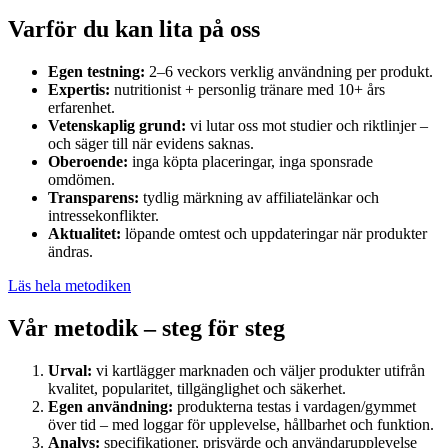
Varför du kan lita på oss
Egen testning:
2–6 veckors verklig användning per produkt.
Expertis:
nutritionist + personlig tränare med 10+ års
erfarenhet.
Vetenskaplig grund:
vi lutar oss mot studier och riktlinjer –
och säger till när evidens saknas.
Oberoende:
inga köpta placeringar, inga sponsrade
omdömen.
Transparens:
tydlig märkning av affiliatelänkar och
intressekonflikter.
Aktualitet:
löpande omtest och uppdateringar när produkter
ändras.
Läs hela metodiken
Vår metodik – steg för steg
Urval:
vi kartlägger marknaden och väljer produkter utifrån
kvalitet, popularitet, tillgänglighet och säkerhet.
Egen användning:
produkterna testas i vardagen/gymmet
över tid – med loggar för upplevelse, hållbarhet och funktion.
Analys:
specifikationer, prisvärde och användarupplevelse