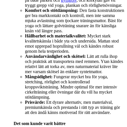
på både parkett och
gymgolv
, och korkytan gav ett
tryggt grepp vid yoga, plankan och rörlighetsövningar.
Komfort och stötdämpning:
Den fasta konstruktionen
ger bra markkontakt och kontroll, men inte samma
mjuka avlastning som tjockare träningsmattor. Bäst för
yoga och lättare golvträning snarare än för känsliga
knän vid längre pass.
Hållbarhet och materialkvalitet:
Mycket stark
kvalitetskänsla i både yta och undersida. Mattan stod
emot upprepad hoprullning väl och kändes robust
genom hela testperioden.
Användarvänlighet och skötsel:
Lätt att rulla ihop
och praktisk att transportera med remmen. Ytan kändes
relativt lätt att torka av, men naturmaterial kräver lite
mer varsam skötsel än enklare syntetmattor.
Mångsidighet:
Fungerar mycket bra för yoga,
stretching, rörlighet och kontrollerad
kroppsviktsträning. Mindre optimal för mer intensiv
cirkelträning eller övningar där du vill ha mycket
stötdämpning.
Prisvärde:
Ett dyrare alternativ, men materialval,
premiumkänsla och prestanda i rätt typ av träning gör
att den ändå känns motiverad för rätt användare.
Det som kunde varit bättre