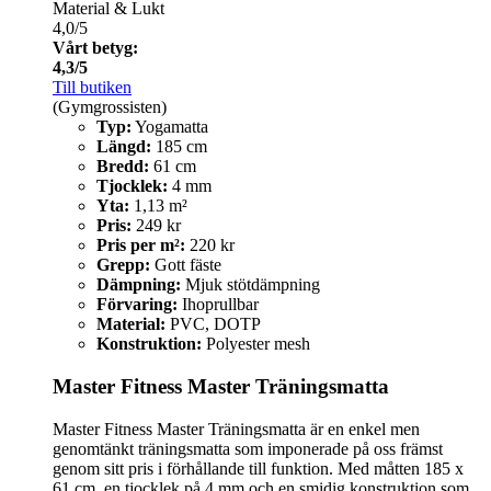
Material & Lukt
4,0/5
Vårt betyg:
4,3/5
Till butiken
(Gymgrossisten)
Typ:
Yogamatta
Längd:
185 cm
Bredd:
61 cm
Tjocklek:
4 mm
Yta:
1,13 m²
Pris:
249 kr
Pris per m²:
220 kr
Grepp:
Gott fäste
Dämpning:
Mjuk stötdämpning
Förvaring:
Ihoprullbar
Material:
PVC, DOTP
Konstruktion:
Polyester mesh
Master Fitness Master Träningsmatta
Master Fitness Master Träningsmatta är en enkel men
genomtänkt träningsmatta som imponerade på oss främst
genom sitt pris i förhållande till funktion. Med måtten 185 x
61 cm, en tjocklek på 4 mm och en smidig konstruktion som