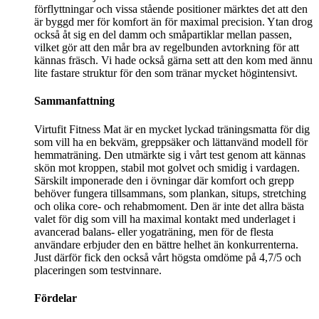
förflyttningar och vissa stående positioner märktes det att den
är byggd mer för komfort än för maximal precision. Ytan drog
också åt sig en del damm och småpartiklar mellan passen,
vilket gör att den mår bra av regelbunden avtorkning för att
kännas fräsch. Vi hade också gärna sett att den kom med ännu
lite fastare struktur för den som tränar mycket högintensivt.
Sammanfattning
Virtufit Fitness Mat är en mycket lyckad träningsmatta för dig
som vill ha en bekväm, greppsäker och lättanvänd modell för
hemmaträning. Den utmärkte sig i vårt test genom att kännas
skön mot kroppen, stabil mot golvet och smidig i vardagen.
Särskilt imponerade den i övningar där komfort och grepp
behöver fungera tillsammans, som plankan, situps, stretching
och olika core- och rehabmoment. Den är inte det allra bästa
valet för dig som vill ha maximal kontakt med underlaget i
avancerad balans- eller yogaträning, men för de flesta
användare erbjuder den en bättre helhet än konkurrenterna.
Just därför fick den också vårt högsta omdöme på 4,7/5 och
placeringen som testvinnare.
Fördelar