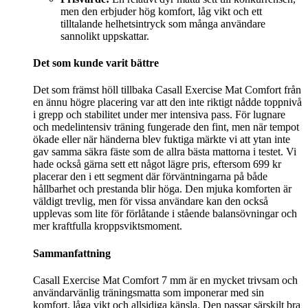
men den erbjuder hög komfort, låg vikt och ett
tilltalande helhetsintryck som många användare
sannolikt uppskattar.
Det som kunde varit bättre
Det som främst höll tillbaka Casall Exercise Mat Comfort från
en ännu högre placering var att den inte riktigt nådde toppnivå
i grepp och stabilitet under mer intensiva pass. För lugnare
och medelintensiv träning fungerade den fint, men när tempot
ökade eller när händerna blev fuktiga märkte vi att ytan inte
gav samma säkra fäste som de allra bästa mattorna i testet. Vi
hade också gärna sett ett något lägre pris, eftersom 699 kr
placerar den i ett segment där förväntningarna på både
hållbarhet och prestanda blir höga. Den mjuka komforten är
väldigt trevlig, men för vissa användare kan den också
upplevas som lite för förlåtande i stående balansövningar och
mer kraftfulla kroppsviktsmoment.
Sammanfattning
Casall Exercise Mat Comfort 7 mm är en mycket trivsam och
användarvänlig träningsmatta som imponerar med sin
komfort, låga vikt och allsidiga känsla. Den passar särskilt bra