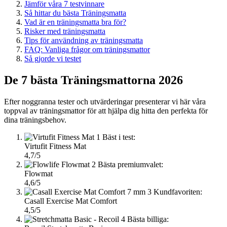
Jämför våra 7 testvinnare
Så hittar du bästa Träningsmatta
Vad är en träningsmatta bra för?
Risker med träningsmatta
Tips för användning av träningsmatta
FAQ: Vanliga frågor om träningsmattor
Så gjorde vi testet
De 7 bästa Träningsmattorna 2026
Efter noggranna tester och utvärderingar presenterar vi här våra
toppval av träningsmattor för att hjälpa dig hitta den perfekta för
dina träningsbehov.
1
Bäst i test:
Virtufit Fitness Mat
4,7/5
2
Bästa premiumvalet:
Flowmat
4,6/5
3
Kundfavoriten:
Casall Exercise Mat Comfort
4,5/5
4
Bästa billiga: