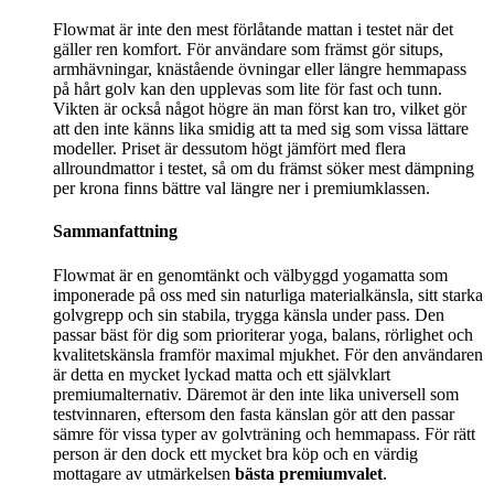
Flowmat är inte den mest förlåtande mattan i testet när det
gäller ren komfort. För användare som främst gör situps,
armhävningar, knästående övningar eller längre hemmapass
på hårt golv kan den upplevas som lite för fast och tunn.
Vikten är också något högre än man först kan tro, vilket gör
att den inte känns lika smidig att ta med sig som vissa lättare
modeller. Priset är dessutom högt jämfört med flera
allroundmattor i testet, så om du främst söker mest dämpning
per krona finns bättre val längre ner i premiumklassen.
Sammanfattning
Flowmat är en genomtänkt och välbyggd yogamatta som
imponerade på oss med sin naturliga materialkänsla, sitt starka
golvgrepp och sin stabila, trygga känsla under pass. Den
passar bäst för dig som prioriterar yoga, balans, rörlighet och
kvalitetskänsla framför maximal mjukhet. För den användaren
är detta en mycket lyckad matta och ett självklart
premiumalternativ. Däremot är den inte lika universell som
testvinnaren, eftersom den fasta känslan gör att den passar
sämre för vissa typer av golvträning och hemmapass. För rätt
person är den dock ett mycket bra köp och en värdig
mottagare av utmärkelsen
bästa premiumvalet
.