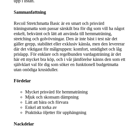
upp i listan.
Sammanfattning
Recoil Stretchmatta Basic är en smart och prisvärd
träningsmatta som passar särskilt bra för dig som vill ha något
enkelt, bekvämt och lätt att använda till hemmaträning,
stretching och golvövningar. Den är inte bäst i test när det
gäller grepp, stabilitet eller exklusiv känsla, men den levererar
där det viktigast för målgruppen: komfort, smidighet och låg
prislapp. För enklare och regelbunden vardagsträning är det
här ett mycket bra köp, och i vår jämförelse känns den som ett
självklart val för dig som söker en funktionell budgetmatta
utan onödiga krusiduller.
Fördelar
Mycket prisvärd för hemmaträning
Mjuk och skonsam dämpning
Lätt att bära och förvara
Enkel att torka av
Praktiska öljetter för upphängning
Nackdelar