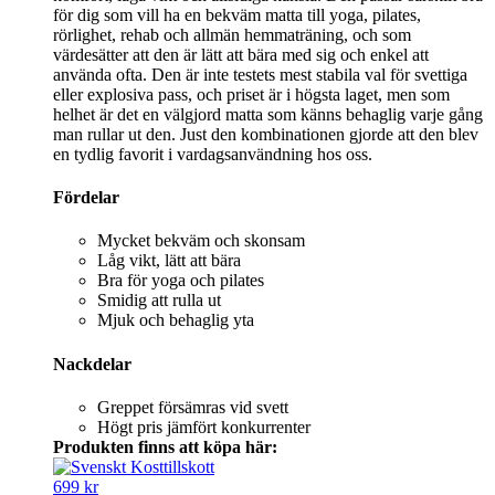
för dig som vill ha en bekväm matta till yoga, pilates,
rörlighet, rehab och allmän hemmaträning, och som
värdesätter att den är lätt att bära med sig och enkel att
använda ofta. Den är inte testets mest stabila val för svettiga
eller explosiva pass, och priset är i högsta laget, men som
helhet är det en välgjord matta som känns behaglig varje gång
man rullar ut den. Just den kombinationen gjorde att den blev
en tydlig favorit i vardagsanvändning hos oss.
Fördelar
Mycket bekväm och skonsam
Låg vikt, lätt att bära
Bra för yoga och pilates
Smidig att rulla ut
Mjuk och behaglig yta
Nackdelar
Greppet försämras vid svett
Högt pris jämfört konkurrenter
Produkten finns att köpa här:
699 kr