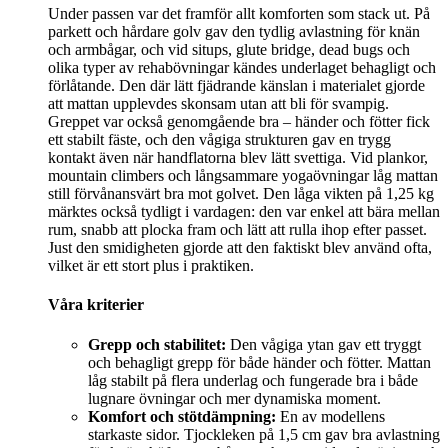
Under passen var det framför allt komforten som stack ut. På
parkett och hårdare golv gav den tydlig avlastning för knän
och armbågar, och vid situps, glute bridge, dead bugs och
olika typer av rehabövningar kändes underlaget behagligt och
förlåtande. Den där lätt fjädrande känslan i materialet gjorde
att mattan upplevdes skonsam utan att bli för svampig.
Greppet var också genomgående bra – händer och fötter fick
ett stabilt fäste, och den vågiga strukturen gav en trygg
kontakt även när handflatorna blev lätt svettiga. Vid plankor,
mountain climbers och långsammare yogaövningar låg mattan
still förvånansvärt bra mot golvet. Den låga vikten på 1,25 kg
märktes också tydligt i vardagen: den var enkel att bära mellan
rum, snabb att plocka fram och lätt att rulla ihop efter passet.
Just den smidigheten gjorde att den faktiskt blev använd ofta,
vilket är ett stort plus i praktiken.
Våra kriterier
Grepp och stabilitet:
Den vågiga ytan gav ett tryggt
och behagligt grepp för både händer och fötter. Mattan
låg stabilt på flera underlag och fungerade bra i både
lugnare övningar och mer dynamiska moment.
Komfort och stötdämpning:
En av modellens
starkaste sidor. Tjockleken på 1,5 cm gav bra avlastning