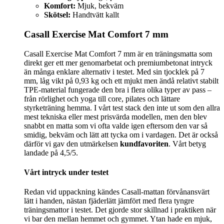
Komfort:
Mjuk, bekväm
Skötsel:
Handtvätt kallt
Casall Exercise Mat Comfort 7 mm
Casall Exercise Mat Comfort 7 mm är en träningsmatta som
direkt ger ett mer genomarbetat och premiumbetonat intryck
än många enklare alternativ i testet. Med sin tjocklek på 7
mm, låg vikt på 0,93 kg och ett mjukt men ändå relativt stabilt
TPE-material fungerade den bra i flera olika typer av pass –
från rörlighet och yoga till core, pilates och lättare
styrketräning hemma. I vårt test stack den inte ut som den allra
mest tekniska eller mest prisvärda modellen, men den blev
snabbt en matta som vi ofta valde igen eftersom den var så
smidig, bekväm och lätt att tycka om i vardagen. Det är också
därför vi gav den utmärkelsen
kundfavoriten
. Vårt betyg
landade på 4,5/5.
Vårt intryck under testet
Redan vid uppackning kändes Casall-mattan förvånansvärt
lätt i handen, nästan fjäderlätt jämfört med flera tyngre
träningsmattor i testet. Det gjorde stor skillnad i praktiken när
vi bar den mellan hemmet och gymmet. Ytan hade en mjuk,