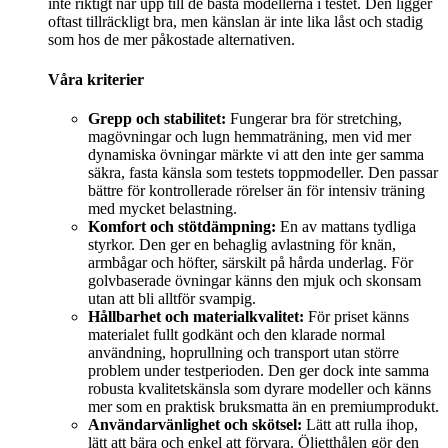
inte riktigt når upp till de bästa modellerna i testet. Den ligger
oftast tillräckligt bra, men känslan är inte lika låst och stadig
som hos de mer påkostade alternativen.
Våra kriterier
Grepp och stabilitet:
Fungerar bra för stretching,
magövningar och lugn hemmaträning, men vid mer
dynamiska övningar märkte vi att den inte ger samma
säkra, fasta känsla som testets toppmodeller. Den passar
bättre för kontrollerade rörelser än för intensiv träning
med mycket belastning.
Komfort och stötdämpning:
En av mattans tydliga
styrkor. Den ger en behaglig avlastning för knän,
armbågar och höfter, särskilt på hårda underlag. För
golvbaserade övningar känns den mjuk och skonsam
utan att bli alltför svampig.
Hållbarhet och materialkvalitet:
För priset känns
materialet fullt godkänt och den klarade normal
användning, hoprullning och transport utan större
problem under testperioden. Den ger dock inte samma
robusta kvalitetskänsla som dyrare modeller och känns
mer som en praktisk bruksmatta än en premiumprodukt.
Användarvänlighet och skötsel:
Lätt att rulla ihop,
lätt att bära och enkel att förvara. Öljetthålen gör den