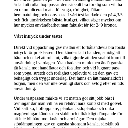
är lätt att rulla ihop passar den särskilt bra för dig som vill ha
en okomplicerad matta för yoga, rörlighet, lättare
hemmaträning och core-pass. I vårt test landade den på 4,3/5
och fick utmärkelsen
bästa budget
, vilket säger mycket om
hur mycket användbarhet man faktiskt får för 249 kronor.
Vårt intryck under testet
Direkt vid uppackning gav mattan ett förhållandevis bra första
intryck för prisklassen. Den kändes lätt i handen, smidig att
bära och enkel att rulla ut, vilket gjorde att den snabbt kom till
användning i vardagen. Ytan hade en mjuk men ändå ganska
tät känsla mot handflator och fotsulor, och vid lugnare pass
som yoga, stretch och rörlighet upplevde vi att den gav ett
behagligt och tryggt underlag. Det fanns en lätt materialdoft i
början, men den var inte ovanligt stark och avtog efter en tids
användning.
Under testpassen märkte vi att mattan gör sitt jobb bäst i
övningar där man vill ha en relativt nära kontakt med golvet.
Vid katt-ko, höftöppnare, plankan, sidoplanka och olika
magövningar kändes den stabil och tillräckligt dämpande för
att inte bli hård mot knän och armbågar. Den mjuka
stötdämpningen gav en ganska skonsam känsla, särskilt på