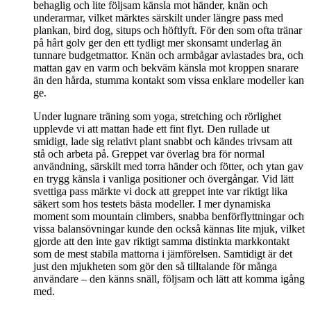
behaglig och lite följsam känsla mot händer, knän och
underarmar, vilket märktes särskilt under längre pass med
plankan, bird dog, situps och höftlyft. För den som ofta tränar
på hårt golv ger den ett tydligt mer skonsamt underlag än
tunnare budgetmattor. Knän och armbågar avlastades bra, och
mattan gav en varm och bekväm känsla mot kroppen snarare
än den hårda, stumma kontakt som vissa enklare modeller kan
ge.
Under lugnare träning som yoga, stretching och rörlighet
upplevde vi att mattan hade ett fint flyt. Den rullade ut
smidigt, lade sig relativt plant snabbt och kändes trivsam att
stå och arbeta på. Greppet var överlag bra för normal
användning, särskilt med torra händer och fötter, och ytan gav
en trygg känsla i vanliga positioner och övergångar. Vid lätt
svettiga pass märkte vi dock att greppet inte var riktigt lika
säkert som hos testets bästa modeller. I mer dynamiska
moment som mountain climbers, snabba benförflyttningar och
vissa balansövningar kunde den också kännas lite mjuk, vilket
gjorde att den inte gav riktigt samma distinkta markkontakt
som de mest stabila mattorna i jämförelsen. Samtidigt är det
just den mjukheten som gör den så tilltalande för många
användare – den känns snäll, följsam och lätt att komma igång
med.