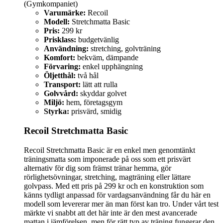
(Gymkompaniet)
Varumärke:
Recoil
Modell:
Stretchmatta Basic
Pris:
299 kr
Prisklass:
budgetvänlig
Användning:
stretching, golvträning
Komfort:
bekväm, dämpande
Förvaring:
enkel upphängning
Öljetthål:
två hål
Transport:
lätt att rulla
Golvvård:
skyddar golvet
Miljö:
hem, företagsgym
Styrka:
prisvärd, smidig
Recoil Stretchmatta Basic
Recoil Stretchmatta Basic är en enkel men genomtänkt
träningsmatta som imponerade på oss som ett prisvärt
alternativ för dig som främst tränar hemma, gör
rörlighetsövningar, stretching, magträning eller lättare
golvpass. Med ett pris på 299 kr och en konstruktion som
känns tydligt anpassad för vardagsanvändning får du här en
modell som levererar mer än man först kan tro. Under vårt test
märkte vi snabbt att det här inte är den mest avancerade
mattan i jämförelsen, men för rätt typ av träning fungerar den