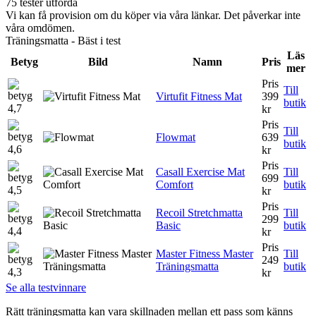
75 tester utförda
Vi kan få provision om du köper via våra länkar. Det påverkar inte
våra omdömen.
Träningsmatta - Bäst i test
Läs
Betyg
Bild
Namn
Pris
mer
Pris
Till
Virtufit Fitness Mat
399
butik
4,7
kr
Pris
Till
Flowmat
639
butik
4,6
kr
Pris
Casall Exercise Mat
Till
699
Comfort
butik
4,5
kr
Pris
Recoil Stretchmatta
Till
299
Basic
butik
4,4
kr
Pris
Master Fitness Master
Till
249
Träningsmatta
butik
4,3
kr
Se alla testvinnare
Rätt träningsmatta kan vara skillnaden mellan ett pass som känns