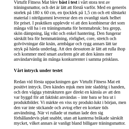
Virtufit Fitness Mat blev
bäst i test
i vårt stora test av
träningsmattor, och det är lätt att förstå varför. Med en generös
storlek på 180 x 60 cm, en tjocklek på 1,5 cm och ett slitstarkt
material i nitrilgummi levererar den en ovanligt stark helhet
för priset. I praktiken upplevde vi att den kombinerar det som
många vill ha i en träningsmatta för hemmabruk: bra grepp,
skön dämpning, låg vikt och enkel hantering. Den fungerar
särskilt bra för hemmaträning, rörlighet, core, stretch och
golvövningar där knän, armbågar och rygg annars lätt tar
stryk på hårda underlag. Att den dessutom är lätt att rulla ihop
och kommer med smart axelrem gör att den känns mer
användarvänlig än många konkurrenter i samma prisklass.
Vårt intryck under testet
Redan vid första uppackningen gav Virtufit Fitness Mat ett
positivt intryck. Den kändes mjuk men inte sladdrig i handen,
och den vågiga ytstrukturen gav direkt en känsla av att den
var byggd för att faktiskt användas – inte bara se bra ut i
produktbilder. Vi märkte en viss ny produkt-lukt i början, men
den var inte stickande och avtog efter en kortare tids
användning. När vi rullade ut mattan lade den sig
förhållandevis platt snabbt, utan att kanterna bråkade särskilt
mycket, vilket annars är vanligt bland billigare träningsmattor.