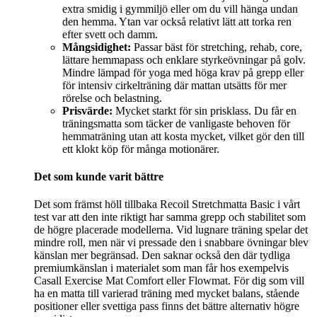
extra smidig i gymmiljö eller om du vill hänga undan
den hemma. Ytan var också relativt lätt att torka ren
efter svett och damm.
Mångsidighet:
Passar bäst för stretching, rehab, core,
lättare hemmapass och enklare styrkeövningar på golv.
Mindre lämpad för yoga med höga krav på grepp eller
för intensiv cirkelträning där mattan utsätts för mer
rörelse och belastning.
Prisvärde:
Mycket starkt för sin prisklass. Du får en
träningsmatta som täcker de vanligaste behoven för
hemmaträning utan att kosta mycket, vilket gör den till
ett klokt köp för många motionärer.
Det som kunde varit bättre
Det som främst höll tillbaka Recoil Stretchmatta Basic i vårt
test var att den inte riktigt har samma grepp och stabilitet som
de högre placerade modellerna. Vid lugnare träning spelar det
mindre roll, men när vi pressade den i snabbare övningar blev
känslan mer begränsad. Den saknar också den där tydliga
premiumkänslan i materialet som man får hos exempelvis
Casall Exercise Mat Comfort eller Flowmat. För dig som vill
ha en matta till varierad träning med mycket balans, stående
positioner eller svettiga pass finns det bättre alternativ högre