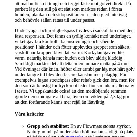
att mattan fick ett tungt och tryggt fäste mot golvet direkt. På
parkett låg den still på ett sätt som märktes redan i första
hunden, plankan och sidopositionerna – den gled inte iväg
och behövde sällan rättas till under passet.
Under yoga- och rörlighetspass trivdes vi särskilt bra med den
fasta responsen. Det fanns en tydlig kontakt med underlaget,
vilket gav bra kontroll i balansövningar och stående
positioner. I händer och fötter upplevdes greppet som säkert,
särskilt när kroppen blivit lätt varm. Korkytan gav en lite
varm, naturlig känsla mot huden och blev aldrig kladdig.
Samtidigt märktes det att detta är en tunnare matta på 4 mm.
Vid övningar där knän, höfter eller armbågar låg mot hårt golv
under längre tid blev den fastare känslan mer påtaglig. För
exempelvis lugna stretchpass eller rehab gick den bra, men för
den som är känslig för tryck mot leder finns mjukare alternativ
i testet. Vi uppskattade också att den medföljande remmen
gjorde den smidigare att bära, även om vikten på 2,3 kg gör
att den fortfarande känns mer rejäl än lättviktig.
Våra kriterier
Grepp och stabilitet:
En av Flowmats största styrkor.
Naturgummit på undersidan höll mattan stadigt på plats