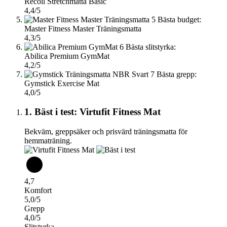
Recoil Stretchmatta Basic
4,4/5
5
Bästa budget:
Master Fitness Master Träningsmatta
4,3/5
6
Bästa slitstyrka:
Abilica Premium GymMat
4,2/5
7
Bästa grepp:
Gymstick Exercise Mat
4,0/5
1. Bäst i test: Virtufit Fitness Mat
Bekväm, greppsäker och prisvärd träningsmatta för
hemmaträning.
4,7
Komfort
5,0/5
Grepp
4,0/5
Slitstyrka