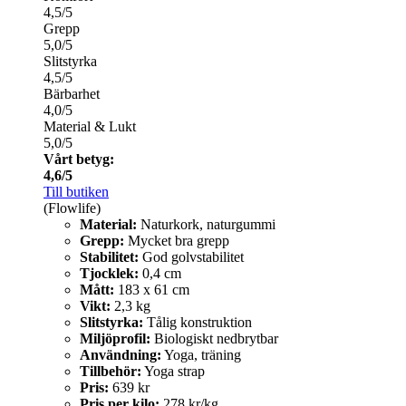
4,5/5
Grepp
5,0/5
Slitstyrka
4,5/5
Bärbarhet
4,0/5
Material & Lukt
5,0/5
Vårt betyg:
4,6/5
Till butiken
(Flowlife)
Material:
Naturkork, naturgummi
Grepp:
Mycket bra grepp
Stabilitet:
God golvstabilitet
Tjocklek:
0,4 cm
Mått:
183 x 61 cm
Vikt:
2,3 kg
Slitstyrka:
Tålig konstruktion
Miljöprofil:
Biologiskt nedbrytbar
Användning:
Yoga, träning
Tillbehör:
Yoga strap
Pris:
639 kr
Pris per kilo:
278 kr/kg