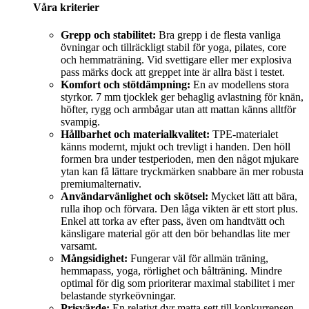
Våra kriterier
Grepp och stabilitet:
Bra grepp i de flesta vanliga
övningar och tillräckligt stabil för yoga, pilates, core
och hemmaträning. Vid svettigare eller mer explosiva
pass märks dock att greppet inte är allra bäst i testet.
Komfort och stötdämpning:
En av modellens stora
styrkor. 7 mm tjocklek ger behaglig avlastning för knän,
höfter, rygg och armbågar utan att mattan känns alltför
svampig.
Hållbarhet och materialkvalitet:
TPE-materialet
känns modernt, mjukt och trevligt i handen. Den höll
formen bra under testperioden, men den något mjukare
ytan kan få lättare tryckmärken snabbare än mer robusta
premiumalternativ.
Användarvänlighet och skötsel:
Mycket lätt att bära,
rulla ihop och förvara. Den låga vikten är ett stort plus.
Enkel att torka av efter pass, även om handtvätt och
känsligare material gör att den bör behandlas lite mer
varsamt.
Mångsidighet:
Fungerar väl för allmän träning,
hemmapass, yoga, rörlighet och bålträning. Mindre
optimal för dig som prioriterar maximal stabilitet i mer
belastande styrkeövningar.
Prisvärde:
En relativt dyr matta sett till konkurrensen,