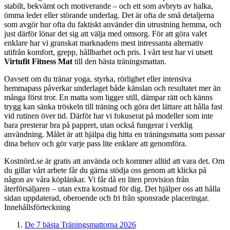
stabilt, bekvämt och motiverande – och ett som avbryts av halka,
ömma leder eller störande underlag. Det är ofta de små detaljerna
som avgör hur ofta du faktiskt använder din utrustning hemma, och
just därför lönar det sig att välja med omsorg. För att göra valet
enklare har vi granskat marknadens mest intressanta alternativ
utifrån komfort, grepp, hållbarhet och pris. I vårt test har vi utsett
Virtufit Fitness Mat
till den bästa träningsmattan.
Oavsett om du tränar yoga, styrka, rörlighet eller intensiva
hemmapass påverkar underlaget både känslan och resultatet mer än
många först tror. En matta som ligger still, dämpar rätt och känns
trygg kan sänka tröskeln till träning och göra det lättare att hålla fast
vid rutinen över tid. Därför har vi fokuserat på modeller som inte
bara presterar bra på pappret, utan också fungerar i verklig
användning. Målet är att hjälpa dig hitta en träningsmatta som passar
dina behov och gör varje pass lite enklare att genomföra.
Kostnörd.se är gratis att använda och kommer alltid att vara det. Om
du gillar vårt arbete får du gärna stödja oss genom att klicka på
någon av våra köplänkar. Vi får då en liten provision från
återförsäljaren – utan extra kostnad för dig. Det hjälper oss att hålla
sidan uppdaterad, oberoende och fri från sponsrade placeringar.
Innehållsförteckning
De 7 bästa Träningsmattorna 2026