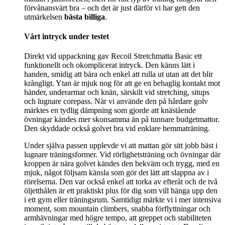
förvånansvärt bra – och det är just därför vi har gett den
utmärkelsen
bästa billiga
.
Vårt intryck under testet
Direkt vid uppackning gav Recoil Stretchmatta Basic ett
funktionellt och okomplicerat intryck. Den känns lätt i
handen, smidig att bära och enkel att rulla ut utan att det blir
krångligt. Ytan är mjuk nog för att ge en behaglig kontakt mot
händer, underarmar och knän, särskilt vid stretching, situps
och lugnare corepass. När vi använde den på hårdare golv
märktes en tydlig dämpning som gjorde att knästående
övningar kändes mer skonsamma än på tunnare budgetmattor.
Den skyddade också golvet bra vid enklare hemmaträning.
Under själva passen upplevde vi att mattan gör sitt jobb bäst i
lugnare träningsformer. Vid rörlighetsträning och övningar där
kroppen är nära golvet kändes den bekväm och trygg, med en
mjuk, något följsam känsla som gör det lätt att slappna av i
rörelserna. Den var också enkel att torka av efteråt och de två
öljetthålen är ett praktiskt plus för dig som vill hänga upp den
i ett gym eller träningsrum. Samtidigt märkte vi i mer intensiva
moment, som mountain climbers, snabba förflyttningar och
armhävningar med högre tempo, att greppet och stabiliteten