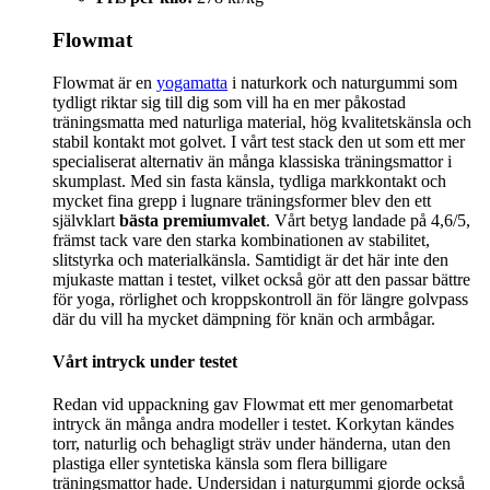
Flowmat
Flowmat är en
yogamatta
i naturkork och naturgummi som
tydligt riktar sig till dig som vill ha en mer påkostad
träningsmatta med naturliga material, hög kvalitetskänsla och
stabil kontakt mot golvet. I vårt test stack den ut som ett mer
specialiserat alternativ än många klassiska träningsmattor i
skumplast. Med sin fasta känsla, tydliga markkontakt och
mycket fina grepp i lugnare träningsformer blev den ett
självklart
bästa premiumvalet
. Vårt betyg landade på 4,6/5,
främst tack vare den starka kombinationen av stabilitet,
slitstyrka och materialkänsla. Samtidigt är det här inte den
mjukaste mattan i testet, vilket också gör att den passar bättre
för yoga, rörlighet och kroppskontroll än för längre golvpass
där du vill ha mycket dämpning för knän och armbågar.
Vårt intryck under testet
Redan vid uppackning gav Flowmat ett mer genomarbetat
intryck än många andra modeller i testet. Korkytan kändes
torr, naturlig och behagligt sträv under händerna, utan den
plastiga eller syntetiska känsla som flera billigare
träningsmattor hade. Undersidan i naturgummi gjorde också