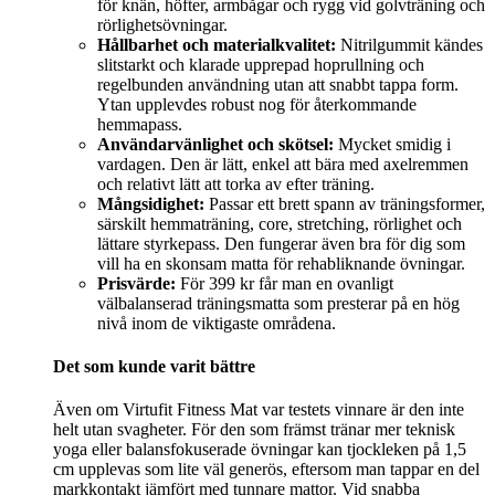
för knän, höfter, armbågar och rygg vid golvträning och
rörlighetsövningar.
Hållbarhet och materialkvalitet:
Nitrilgummit kändes
slitstarkt och klarade upprepad hoprullning och
regelbunden användning utan att snabbt tappa form.
Ytan upplevdes robust nog för återkommande
hemmapass.
Användarvänlighet och skötsel:
Mycket smidig i
vardagen. Den är lätt, enkel att bära med axelremmen
och relativt lätt att torka av efter träning.
Mångsidighet:
Passar ett brett spann av träningsformer,
särskilt hemmaträning, core, stretching, rörlighet och
lättare styrkepass. Den fungerar även bra för dig som
vill ha en skonsam matta för rehabliknande övningar.
Prisvärde:
För 399 kr får man en ovanligt
välbalanserad träningsmatta som presterar på en hög
nivå inom de viktigaste områdena.
Det som kunde varit bättre
Även om Virtufit Fitness Mat var testets vinnare är den inte
helt utan svagheter. För den som främst tränar mer teknisk
yoga eller balansfokuserade övningar kan tjockleken på 1,5
cm upplevas som lite väl generös, eftersom man tappar en del
markkontakt jämfört med tunnare mattor. Vid snabba