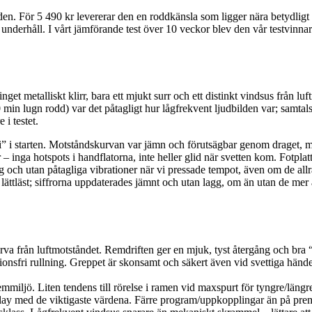
en. För 5 490 kr levererar den en roddkänsla som ligger nära betydligt
underhåll. I vårt jämförande test över 10 veckor blev den vår testvinna
get metalliskt klirr, bara ett mjukt surr och ett distinkt vindsus från lu
 min lugn rodd) var det påtagligt hur lågfrekvent ljudbilden var; samtals
i testet.
et i” i starten. Motståndskurvan var jämn och förutsägbar genom draget, 
inga hotspots i handflatorna, inte heller glid när svetten kom. Fotplatt
g och utan påtagliga vibrationer när vi pressade tempot, även om de all
ättläst; siffrorna uppdaterades jämnt och utan lagg, om än utan de mer
från luftmotståndet. Remdriften ger en mjuk, tyst återgång och bra “sna
nsfri rullning. Greppet är skonsamt och säkert även vid svettiga händer.
 hemmiljö. Liten tendens till rörelse i ramen vid maxspurt för tyngre/län
play med de viktigaste värdena. Färre program/uppkopplingar än på pre