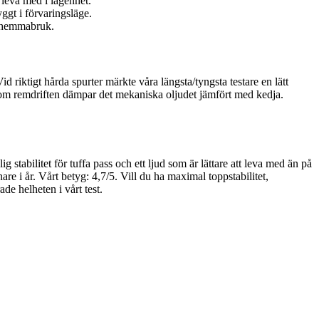
 leva med i lägenhet.
yggt i förvaringsläge.
r hemmabruk.
iktigt hårda spurter märkte våra längsta/tyngsta testare en lätt
en om remdriften dämpar det mekaniska oljudet jämfört med kedja.
stabilitet för tuffa pass och ett ljud som är lättare att leva med än på
e i år. Vårt betyg: 4,7/5. Vill du ha maximal toppstabilitet,
e helheten i vårt test.