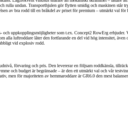
sklass. Lågfrekvent vindsus snarare än mekaniskt skrammel – lättare att
 och rulla undan. Transporthjulen gör flytten smidig och maskinen står tr
lsen av bra rodd till en bråkdel av priset för premium – utmärkt val fö
- och uppkopplingsmöjligheter som t.ex. Concept2 RowErg erbjuder. Vid r
om alla luftroddare låter den fortfarande en del vid hög intensitet, äv
ubbligt vid explosiv rodd.
ivå, förvaring och pris. Den levererar en följsam roddkänsla, tillräcklig 
mme och budget är begränsade – är den ett utmärkt val och vår testvinnar
nativ, men för majoriteten av hemmaroddare är GR6.0 den mest balanserad