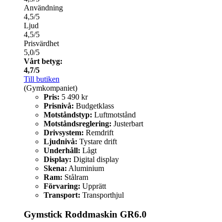
Användning
4,5/5
Ljud
4,5/5
Prisvärdhet
5,0/5
Vårt betyg:
4,7/5
Till butiken
(Gymkompaniet)
Pris:
5 490 kr
Prisnivå:
Budgetklass
Motståndstyp:
Luftmotstånd
Motståndsreglering:
Justerbart
Drivsystem:
Remdrift
Ljudnivå:
Tystare drift
Underhåll:
Lågt
Display:
Digital display
Skena:
Aluminium
Ram:
Stålram
Förvaring:
Upprätt
Transport:
Transporthjul
Gymstick Roddmaskin GR6.0