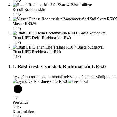
4,5/5
4
Bästa billiga:
Recoil Roddmaskin
4,4/5
Master R6025
4,3/5
6
Bästa kompakta:
Titan LIFE Delta Roddmaskin R40
4,2/5
7
Bästa budgetval:
Titan LIFE Roddmaskin R10
4,1/5
1. Bäst i test: Gymstick Roddmaskin GR6.0
Tyst, jämn rodd med luftmotstånd; stabil, lägenhetsvänlig och p
4,7
Prestanda
5,0/5
Konstruktion
4,5/5