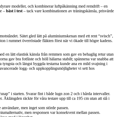
 dyrare modeller, och kombinerar luftpåkänning med remdrift – en
re –
bäst i test
– tack vare kombinationen av träningskänsla, prisvärde
ftmotståndet. Sätet gled lätt på aluminiumskenan med ett rent “svisch”,
ton i rummet överröstade fläkten först när vi ökade till högre kadens.
med en lätt elastisk känsla från remmen som gav en behaglig retur utan
orna gav bra fotfäste och höll hälarna stabilt; spännena var snabba att
ra tyngsta och längst byggda testarna kunde ana en mild svajning i
 avancerade logg- och uppkopplingsmöjligheter vi sett hos
p” i starten. Svarar fint i både lugn zon 2 och i hårda intervaller.
 Åklängden räckte för våra testare upp till ca 195 cm utan att slå i
gre användare, men inget som störde passen.
miumalternativ, men responsen var konsekvent mellan passen.