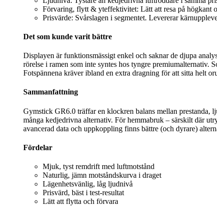
Ljudnivå: Tystare än kedjedrivna luftroddare i samma pri
Förvaring, flytt & yteffektivitet: Lätt att resa på högkant
Prisvärde: Svårslagen i segmentet. Levererar kärnuppleve
Det som kunde varit bättre
Displayen är funktionsmässigt enkel och saknar de djupa analys
rörelse i ramen som inte syntes hos tyngre premiumalternativ. S
Fotspännena kräver ibland en extra dragning för att sitta helt or
Sammanfattning
Gymstick GR6.0 träffar en klockren balans mellan prestanda, ljudn
många kedjedrivna alternativ. För hemmabruk – särskilt där utry
avancerad data och uppkoppling finns bättre (och dyrare) alter
Fördelar
Mjuk, tyst remdrift med luftmotstånd
Naturlig, jämn motståndskurva i draget
Lägenhetsvänlig, låg ljudnivå
Prisvärd, bäst i test-resultat
Lätt att flytta och förvara