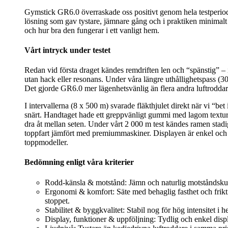
Gymstick GR6.0 överraskade oss positivt genom hela testperiod
lösning som gav tystare, jämnare gång och i praktiken minimalt 
och hur bra den fungerar i ett vanligt hem.
Vårt intryck under testet
Redan vid första draget kändes remdriften len och “spänstig” – in
utan hack eller resonans. Under våra längre uthållighetspass (30
Det gjorde GR6.0 mer lägenhetsvänlig än flera andra luftroddare 
I intervallerna (8 x 500 m) svarade fläkthjulet direkt när vi “b
snärt. Handtaget hade ett greppvänligt gummi med lagom textur – 
dra åt mellan seten. Under vårt 2 000 m test kändes ramen stadi
toppfart jämfört med premiummaskiner. Displayen är enkel och l
toppmodeller.
Bedömning enligt våra kriterier
Rodd-känsla & motstånd: Jämn och naturlig motståndskurva 
Ergonomi & komfort: Säte med behaglig fasthet och friktio
stoppet.
Stabilitet & byggkvalitet: Stabil nog för hög intensitet i
Display, funktioner & uppföljning: Tydlig och enkel dis