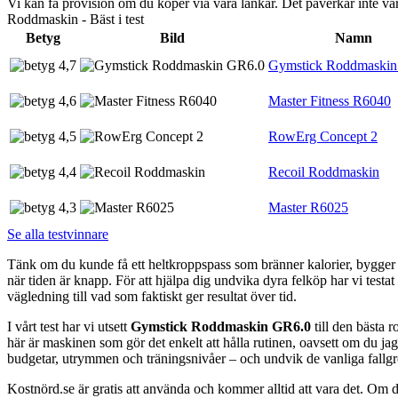
Vi kan få provision om du köper via våra länkar. Det påverkar inte 
Roddmaskin - Bäst i test
Betyg
Bild
Namn
4,7
Gymstick Roddmaskin
4,6
Master Fitness R6040
4,5
RowErg Concept 2
4,4
Recoil Roddmaskin
4,3
Master R6025
Se alla testvinnare
Tänk om du kunde få ett heltkroppspass som bränner kalorier, bygger
när tiden är knapp. För att hjälpa dig undvika dyra felköp har vi testa
vägledning till vad som faktiskt ger resultat över tid.
I vårt test har vi utsett
Gymstick Roddmaskin GR6.0
till den bästa 
här är maskinen som gör det enkelt att hålla rutinen, oavsett om du jaga
budgetar, utrymmen och träningsnivåer – och undvik de vanliga fallgr
Kostnörd.se är gratis att använda och kommer alltid att vara det. Om du