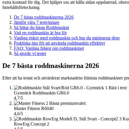
extra kostnad för dig. Det hjälper oss att hålla sidan uppdaterad, ober
Innehållsförteckning
De 7 bästa roddmaskinerna 2026
Jämför våra 7 testvinnare
Så hittar du bästa Roddmaskin
Vad en roddmaskin är bra för
Vanliga risker med roddmaskin och hur du minimerar dem
Praktiska tips för att använda roddmaskin effektivt
FAQ: Vanliga frågor om roddmaskiner
Så gjorde vi testet
De 7 bästa roddmaskinerna 2026
Efter att ha testat och utvärderat marknadens främsta roddmaskiner pr
1
Bäst i test:
Gymstick Roddmaskin GR6.0
4,7/5
2
Bästa premiumvalet:
Master Fitness R6040
4,6/5
3
Kun
RowErg Concept 2