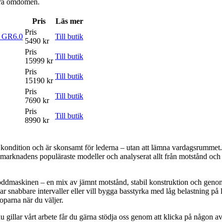
våra omdömen.
Pris
Läs mer
Pris
 GR6.0
Till butik
5490 kr
Pris
Till butik
15999 kr
Pris
Till butik
15190 kr
Pris
Till butik
7690 kr
Pris
Till butik
8990 kr
 kondition och är skonsamt för lederna – utan att lämna vardagsrummet
t marknadens populäraste modeller och analyserat allt från motstånd och e
roddmaskinen – en mix av jämnt motstånd, stabil konstruktion och geno
r snabbare intervaller eller vill bygga basstyrka med låg belastning på l
oparna när du väljer.
 gillar vårt arbete får du gärna stödja oss genom att klicka på någon av 