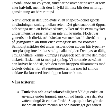
i förhållande till volymen, vilket är positivt när flaskan är tom
eller halvfull, men när den är fylld till max blir den naturligt
ganska tung att bära runt på.
När vi drack ur den upplevde vi att snap-up-locket gjorde
användningen smidig mellan seten. Det gick snabbt att öppna
och stänga utan att behöva skruva, vilket märks extra mycket
under intensiva pass när man inte vill krångla. Flödet var
generöst och direkt, och känslan var mer “snabb återhämtning
på gymgolvet” än finlir eller vardagsflaska för kontoret.
Samtidigt märktes det under testperioden att den här typen av
stor plastjug inte är lika smidig i alla miljöer. Den passar dåligt
i mugghållare, känns klumpig i ryggsäck och är inte den mest
diskreta flaskan att ta med på språng. Vi noterade också att
den kräver handdisk, och den stora kroppen tillsammans med
lockets detaljer gör att rengöringen tar lite mer tid än hos
enklare flaskor med bred, öppen konstruktion.
Våra kriterier
Funktion och användarvänlighet:
Väldigt enkel att
använda under träning, särskilt vid långa pass där stor
vattenmängd är en klar fördel. Snap-up-locket gör det
snabbt att dricka mellan set och handtaget ger säkert