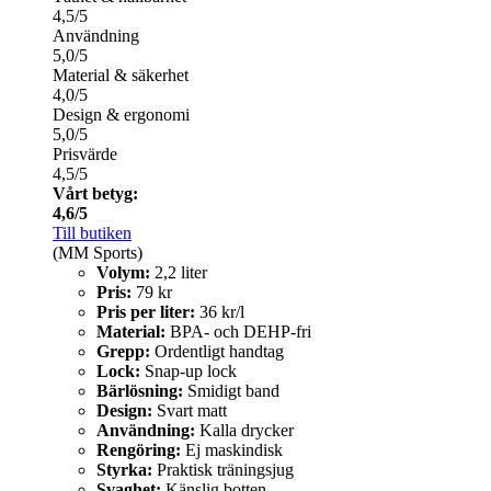
4,5/5
Användning
5,0/5
Material & säkerhet
4,0/5
Design & ergonomi
5,0/5
Prisvärde
4,5/5
Vårt betyg:
4,6/5
Till butiken
(MM Sports)
Volym:
2,2 liter
Pris:
79 kr
Pris per liter:
36 kr/l
Material:
BPA- och DEHP-fri
Grepp:
Ordentligt handtag
Lock:
Snap-up lock
Bärlösning:
Smidigt band
Design:
Svart matt
Användning:
Kalla drycker
Rengöring:
Ej maskindisk
Styrka:
Praktisk träningsjug
Svaghet:
Känslig botten