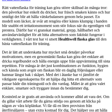
Rätt vattenflaska för träning kan göra större skillnad än många tror:
den påverkar hur enkelt du dricker, hur fräsch smaken känns och hur
smidigt det blir att hålla vätskebalansen genom hela passet. En
modell som läcker, är svår att rengöra eller känns klumpig i handen
blir snabbt ett irritationsmoment som stör fokus när du egentligen vill
prestera. Därför har vi granskat material, grepp, hållbarhet och
användarvänlighet för att hitta alternativen som faktiskt fungerar i
verkligheten. I vårt test har vi utsett
Healthwell flaska glas
till den
bästa vattenflaskan för träning.
Det är lätt att underskatta hur mycket små detaljer påverkar
motivationen, men en genomtänkt flaska kan göra det enklare att
dricka regelbundet och hålla energin uppe från uppvärmning till sista
repetition. För många är det just kombinationen av funktion, hygien
och känsla som avgör om flaskan blir en daglig följeslagare eller
hamnar längst bak i skåpet. Med det i åtanke har vi jämfört de
viktigaste egenskaperna för att hjälpa dig hitta ett alternativ som
passar både din träningsstil och din vardag. Målet är att göra valet
enklare, smartare och tryggare innan du bestämmer dig.
Kostnörd.se är gratis att använda och kommer alltid att vara det. Om
du gillar vårt arbete får du gärna stödja oss genom att klicka på
någon av våra köplänkar. Vi får då en liten provision från
återförsäljaren – utan extra kostnad för dig. Det hjälper oss att hålla