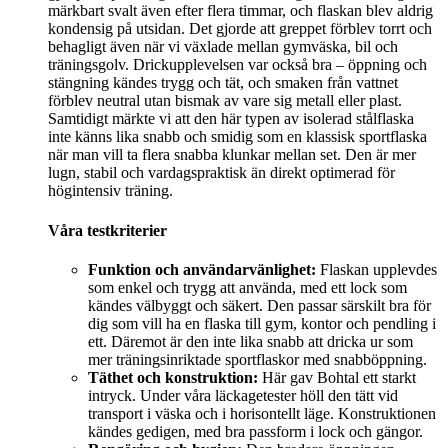
märkbart svalt även efter flera timmar, och flaskan blev aldrig
kondensig på utsidan. Det gjorde att greppet förblev torrt och
behagligt även när vi växlade mellan gymväska, bil och
träningsgolv. Drickupplevelsen var också bra – öppning och
stängning kändes trygg och tät, och smaken från vattnet
förblev neutral utan bismak av vare sig metall eller plast.
Samtidigt märkte vi att den här typen av isolerad stålflaska
inte känns lika snabb och smidig som en klassisk sportflaska
när man vill ta flera snabba klunkar mellan set. Den är mer
lugn, stabil och vardagspraktisk än direkt optimerad för
högintensiv träning.
Våra testkriterier
Funktion och användarvänlighet:
Flaskan upplevdes
som enkel och trygg att använda, med ett lock som
kändes välbyggt och säkert. Den passar särskilt bra för
dig som vill ha en flaska till gym, kontor och pendling i
ett. Däremot är den inte lika snabb att dricka ur som
mer träningsinriktade sportflaskor med snabböppning.
Täthet och konstruktion:
Här gav Bohtal ett starkt
intryck. Under våra läckagetester höll den tätt vid
transport i väska och i horisontellt läge. Konstruktionen
kändes gedigen, med bra passform i lock och gängor.