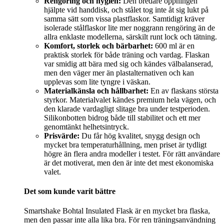
Rengöring och hygien:
Den bredare öppningen
hjälpte vid handdisk, och stålet tog inte åt sig lukt på
samma sätt som vissa plastflaskor. Samtidigt kräver
isolerade stålflaskor lite mer noggrann rengöring än de
allra enklaste modellerna, särskilt runt lock och tätning.
Komfort, storlek och bärbarhet:
600 ml är en
praktisk storlek för både träning och vardag. Flaskan
var smidig att bära med sig och kändes välbalanserad,
men den väger mer än plastalternativen och kan
upplevas som lite tyngre i väskan.
Materialkänsla och hållbarhet:
En av flaskans största
styrkor. Materialvalet kändes premium hela vägen, och
den klarade vardagligt slitage bra under testperioden.
Silikonbotten bidrog både till stabilitet och ett mer
genomtänkt helhetsintryck.
Prisvärde:
Du får hög kvalitet, snygg design och
mycket bra temperaturhållning, men priset är tydligt
högre än flera andra modeller i testet. För rätt användare
är det motiverat, men den är inte det mest ekonomiska
valet.
Det som kunde varit bättre
Smartshake Bohtal Insulated Flask är en mycket bra flaska,
men den passar inte alla lika bra. För ren träningsanvändning