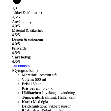
4,3
Täthet & hållbarhet
4,5/5
Användning
4,0/5
Material & säkerhet
4,5/5
Design & ergonomi
4,0/5
Prisvärde
4,5/5
Vårt betyg:
4,3/5
Till butiken
(Gymgrossisten)
Material:
Rostfritt stål
Volym:
600 ml
Pris:
159 kr
Pris per ml:
0,27 kr
Hållbarhet:
Livslång användning
Temperaturhållning:
Håller kallt
Kork:
Med ögla
Drickfunktion:
Vikbart sugrör
Bärbarhet:
Enkel att bära