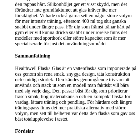
den tappas hårt. Silikonhöljet ger ett visst skydd, men det
förändrar inte grundfaktumet att glas kräver lite mer
försiktighet. Vi hade också gärna sett en något större volym
för mer intensiv träning, eftersom 400 ml tog slut ganska
snabbt under längre pass. För dig som främst tränar hårt på
gym eller vill kunna dricka snabbt under rörelse finns det
modeller med sportkork eller större kapacitet som är mer
specialiserade för just det användningsområdet.
Sammanfattning
Healthwell Flaska Glas är en vattenflaska som imponerade på
oss genom sin rena smak, snygga design, täta konstruktion
och smidiga storlek. Den kändes genomgående trivsam att
använda och stack ut som en modell man faktiskt vill bära
med sig varje dag. Den passar bäst för dig som prioriterar
fräsch smak, hög materialkänsla och en kompakt flaska för
vardag, lättare träning och pendling. För hårdare och längre
träningspass finns det mer praktiska alternativ med större
volym, men sett till helheten var detta den flaska som gav oss
bäst totalupplevelse i testet.
Fördelar