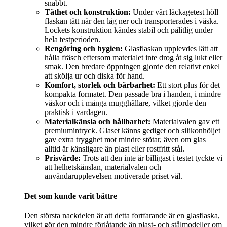
snabbt.
Täthet och konstruktion:
Under vårt läckagetest höll
flaskan tätt när den låg ner och transporterades i väska.
Lockets konstruktion kändes stabil och pålitlig under
hela testperioden.
Rengöring och hygien:
Glasflaskan upplevdes lätt att
hålla fräsch eftersom materialet inte drog åt sig lukt eller
smak. Den bredare öppningen gjorde den relativt enkel
att skölja ur och diska för hand.
Komfort, storlek och bärbarhet:
Ett stort plus för det
kompakta formatet. Den passade bra i handen, i mindre
väskor och i många mugghållare, vilket gjorde den
praktisk i vardagen.
Materialkänsla och hållbarhet:
Materialvalen gav ett
premiumintryck. Glaset känns gediget och silikonhöljet
gav extra trygghet mot mindre stötar, även om glas
alltid är känsligare än plast eller rostfritt stål.
Prisvärde:
Trots att den inte är billigast i testet tyckte vi
att helhetskänslan, materialvalen och
användarupplevelsen motiverade priset väl.
Det som kunde varit bättre
Den största nackdelen är att detta fortfarande är en glasflaska,
vilket gör den mindre förlåtande än plast- och stålmodeller om