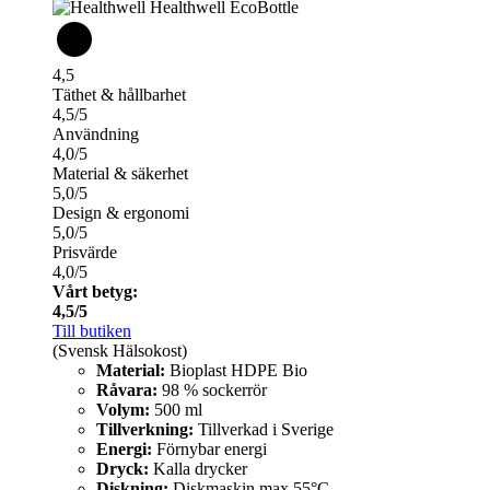
4,5
Täthet & hållbarhet
4,5/5
Användning
4,0/5
Material & säkerhet
5,0/5
Design & ergonomi
5,0/5
Prisvärde
4,0/5
Vårt betyg:
4,5/5
Till butiken
(Svensk Hälsokost)
Material:
Bioplast HDPE Bio
Råvara:
98 % sockerrör
Volym:
500 ml
Tillverkning:
Tillverkad i Sverige
Energi:
Förnybar energi
Dryck:
Kalla drycker
Diskning:
Diskmaskin max 55°C