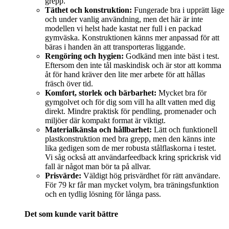
grepp.
Täthet och konstruktion:
Fungerade bra i upprätt läge
och under vanlig användning, men det här är inte
modellen vi helst hade kastat ner full i en packad
gymväska. Konstruktionen känns mer anpassad för att
bäras i handen än att transporteras liggande.
Rengöring och hygien:
Godkänd men inte bäst i test.
Eftersom den inte tål maskindisk och är stor att komma
åt för hand kräver den lite mer arbete för att hållas
fräsch över tid.
Komfort, storlek och bärbarhet:
Mycket bra för
gymgolvet och för dig som vill ha allt vatten med dig
direkt. Mindre praktisk för pendling, promenader och
miljöer där kompakt format är viktigt.
Materialkänsla och hållbarhet:
Lätt och funktionell
plastkonstruktion med bra grepp, men den känns inte
lika gedigen som de mer robusta stålflaskorna i testet.
Vi såg också att användarfeedback kring sprickrisk vid
fall är något man bör ta på allvar.
Prisvärde:
Väldigt hög prisvärdhet för rätt användare.
För 79 kr får man mycket volym, bra träningsfunktion
och en tydlig lösning för långa pass.
Det som kunde varit bättre