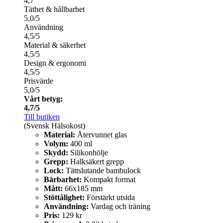
4,7
Täthet & hållbarhet
5,0/5
Användning
4,5/5
Material & säkerhet
4,5/5
Design & ergonomi
4,5/5
Prisvärde
5,0/5
Vårt betyg:
4,7/5
Till butiken
(Svensk Hälsokost)
Material:
Återvunnet glas
Volym:
400 ml
Skydd:
Silikonhölje
Grepp:
Halksäkert grepp
Lock:
Tättslutande bambulock
Bärbarhet:
Kompakt format
Mått:
66x185 mm
Stöttålighet:
Förstärkt utsida
Användning:
Vardag och träning
Pris:
129 kr