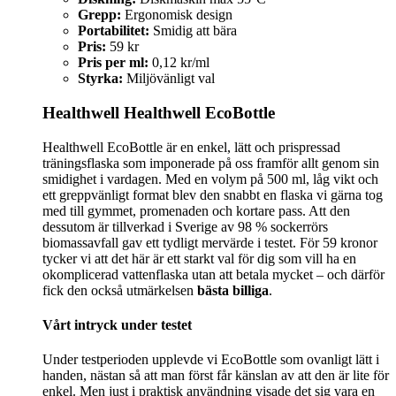
Grepp:
Ergonomisk design
Portabilitet:
Smidig att bära
Pris:
59 kr
Pris per ml:
0,12 kr/ml
Styrka:
Miljövänligt val
Healthwell Healthwell EcoBottle
Healthwell EcoBottle är en enkel, lätt och prispressad
träningsflaska som imponerade på oss framför allt genom sin
smidighet i vardagen. Med en volym på 500 ml, låg vikt och
ett greppvänligt format blev den snabbt en flaska vi gärna tog
med till gymmet, promenaden och kortare pass. Att den
dessutom är tillverkad i Sverige av 98 % sockerrörs
biomassavfall gav ett tydligt mervärde i testet. För 59 kronor
tycker vi att det här är ett starkt val för dig som vill ha en
okomplicerad vattenflaska utan att betala mycket – och därför
fick den också utmärkelsen
bästa billiga
.
Vårt intryck under testet
Under testperioden upplevde vi EcoBottle som ovanligt lätt i
handen, nästan så att man först får känslan av att den är lite för
enkel. Men just i praktisk användning visade det sig vara en