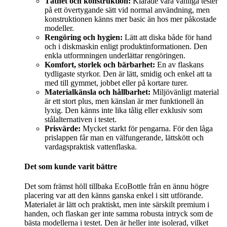
Täthet och konstruktion:
Klarade våra vanliga tester
på ett övertygande sätt vid normal användning, men
konstruktionen känns mer basic än hos mer påkostade
modeller.
Rengöring och hygien:
Lätt att diska både för hand
och i diskmaskin enligt produktinformationen. Den
enkla utformningen underlättar rengöringen.
Komfort, storlek och bärbarhet:
En av flaskans
tydligaste styrkor. Den är lätt, smidig och enkel att ta
med till gymmet, jobbet eller på kortare turer.
Materialkänsla och hållbarhet:
Miljövänligt material
är ett stort plus, men känslan är mer funktionell än
lyxig. Den känns inte lika tålig eller exklusiv som
stålalternativen i testet.
Prisvärde:
Mycket starkt för pengarna. För den låga
prislappen får man en välfungerande, lättskött och
vardagspraktisk vattenflaska.
Det som kunde varit bättre
Det som främst höll tillbaka EcoBottle från en ännu högre
placering var att den känns ganska enkel i sitt utförande.
Materialet är lätt och praktiskt, men inte särskilt premium i
handen, och flaskan ger inte samma robusta intryck som de
bästa modellerna i testet. Den är heller inte isolerad, vilket