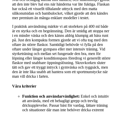
att den inte blev hal ens när händerna var lite fuktiga. Flaskan
har också ett visuellt tilltalande uttryck med den matta
silikonutsidan och bambulocket, vilket gjorde att den kändes
mer premium än många enklare modeller i testet.
I praktisk användning märkte vi att storleken på 400 ml både
är en styrka och en begränsning. Den är smidig att stoppa ner
i en mindre väska och den känns aldrig klumpig att bära runt
på. Just den kompakta formen gjorde att vi ofta tog med den
oftare än större flaskor. Samtidigt behövde vi fylla på den
oftare under längre gympass eller mer intensiv träning. Vid
styrketräning och mellan set fungerade den bra, men för
löpning eller längre konditionspass föredrog vi generellt större
flaskor med snabbare öppningslösning. Skruvkorken sluter
tätt och gav ett tryggt intryck i gymväska och ryggsäck, men
den är inte lika snabb att hantera som ett sportmunstycke när
man vill dricka i farten.
Våra kriterier
Funktion och användarvänlighet:
Enkel och intuitiv
att använda, med ett behagligt grepp och trevlig
drickupplevelse. Passar bäst för vardag, lättare träning
och situationer där man inte behöver dricka extremt