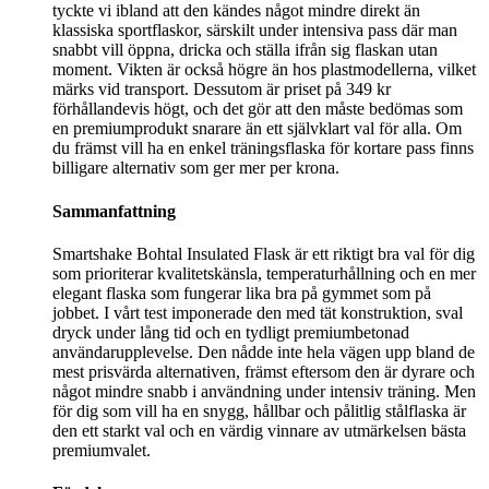
tyckte vi ibland att den kändes något mindre direkt än
klassiska sportflaskor, särskilt under intensiva pass där man
snabbt vill öppna, dricka och ställa ifrån sig flaskan utan
moment. Vikten är också högre än hos plastmodellerna, vilket
märks vid transport. Dessutom är priset på 349 kr
förhållandevis högt, och det gör att den måste bedömas som
en premiumprodukt snarare än ett självklart val för alla. Om
du främst vill ha en enkel träningsflaska för kortare pass finns
billigare alternativ som ger mer per krona.
Sammanfattning
Smartshake Bohtal Insulated Flask är ett riktigt bra val för dig
som prioriterar kvalitetskänsla, temperaturhållning och en mer
elegant flaska som fungerar lika bra på gymmet som på
jobbet. I vårt test imponerade den med tät konstruktion, sval
dryck under lång tid och en tydligt premiumbetonad
användarupplevelse. Den nådde inte hela vägen upp bland de
mest prisvärda alternativen, främst eftersom den är dyrare och
något mindre snabb i användning under intensiv träning. Men
för dig som vill ha en snygg, hållbar och pålitlig stålflaska är
den ett starkt val och en värdig vinnare av utmärkelsen bästa
premiumvalet.