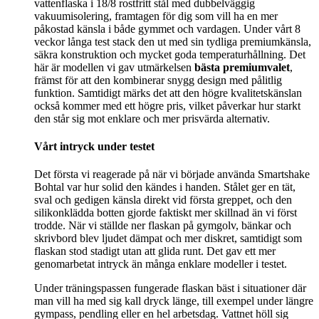
vattenflaska i 18/8 rostfritt stål med dubbelväggig
vakuumisolering, framtagen för dig som vill ha en mer
påkostad känsla i både gymmet och vardagen. Under vårt 8
veckor långa test stack den ut med sin tydliga premiumkänsla,
säkra konstruktion och mycket goda temperaturhållning. Det
här är modellen vi gav utmärkelsen
bästa premiumvalet
,
främst för att den kombinerar snygg design med pålitlig
funktion. Samtidigt märks det att den högre kvalitetskänslan
också kommer med ett högre pris, vilket påverkar hur starkt
den står sig mot enklare och mer prisvärda alternativ.
Vårt intryck under testet
Det första vi reagerade på när vi började använda Smartshake
Bohtal var hur solid den kändes i handen. Stålet ger en tät,
sval och gedigen känsla direkt vid första greppet, och den
silikonklädda botten gjorde faktiskt mer skillnad än vi först
trodde. När vi ställde ner flaskan på gymgolv, bänkar och
skrivbord blev ljudet dämpat och mer diskret, samtidigt som
flaskan stod stadigt utan att glida runt. Det gav ett mer
genomarbetat intryck än många enklare modeller i testet.
Under träningspassen fungerade flaskan bäst i situationer där
man vill ha med sig kall dryck länge, till exempel under längre
gympass, pendling eller en hel arbetsdag. Vattnet höll sig