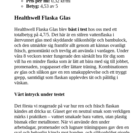
Pris per ml:
0,32 kr/ml
Betyg:
4,53 av 5
Healthwell Flaska Glas
Healthwell Flaska Glas blev
bäst i test
hos oss med ett
totalbetyg på 4,7/5. Det här är en stilren vattenflaska i
återvunnet glas med skyddande silikonhölje och bambulock,
och den utmärkte sig framför allt genom att kännas ovanligt
fräsch, genomtänkt och trevlig att använda i vardagen. Under
våra 8 veckors tester fungerade den särskilt bra för dig som
vill ha en mindre flaska som är lätt att bära med sig till jobbet,
promenaden, yogapasset eller lättare träning. Kombinationen
av glas och silikon gav en ren smakupplevelse och ett tryggt
grepp, samtidigt som flaskan upplevdes tät och pålitlig i
väskan.
Vårt intryck under testet
Det första vi reagerade på var hur ren och fräsch flaskan
kändes att dricka ur. Glaset ger en neutral smak som verkligen
märks i praktiken – vattnet smakade bara vatten, utan plastig
bismak eller metalltoner. När vi använde den under
arbetsdagar, promenader och lugnare träningspass gav den en
sval och behaglig känsla mot handen, och silikonhöljet gjorde