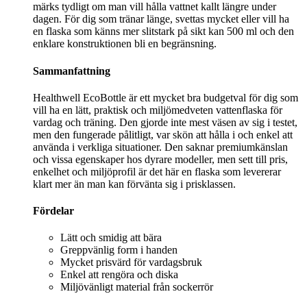
märks tydligt om man vill hålla vattnet kallt längre under
dagen. För dig som tränar länge, svettas mycket eller vill ha
en flaska som känns mer slitstark på sikt kan 500 ml och den
enklare konstruktionen bli en begränsning.
Sammanfattning
Healthwell EcoBottle är ett mycket bra budgetval för dig som
vill ha en lätt, praktisk och miljömedveten vattenflaska för
vardag och träning. Den gjorde inte mest väsen av sig i testet,
men den fungerade pålitligt, var skön att hålla i och enkel att
använda i verkliga situationer. Den saknar premiumkänslan
och vissa egenskaper hos dyrare modeller, men sett till pris,
enkelhet och miljöprofil är det här en flaska som levererar
klart mer än man kan förvänta sig i prisklassen.
Fördelar
Lätt och smidig att bära
Greppvänlig form i handen
Mycket prisvärd för vardagsbruk
Enkel att rengöra och diska
Miljövänligt material från sockerrör