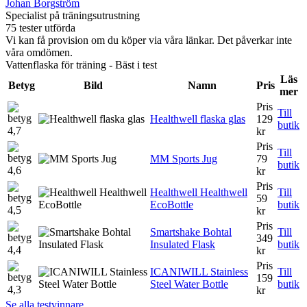
Johan Borgström
Specialist på träningsutrustning
75 tester utförda
Vi kan få provision om du köper via våra länkar. Det påverkar inte
våra omdömen.
Vattenflaska för träning - Bäst i test
Läs
Betyg
Bild
Namn
Pris
mer
Pris
Till
Healthwell flaska glas
129
butik
4,7
kr
Pris
Till
MM Sports Jug
79
butik
4,6
kr
Pris
Healthwell Healthwell
Till
59
EcoBottle
butik
4,5
kr
Pris
Smartshake Bohtal
Till
349
Insulated Flask
butik
4,4
kr
Pris
ICANIWILL Stainless
Till
159
Steel Water Bottle
butik
4,3
kr
Se alla testvinnare