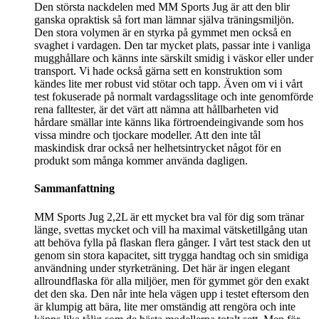
Den största nackdelen med MM Sports Jug är att den blir
ganska opraktisk så fort man lämnar själva träningsmiljön.
Den stora volymen är en styrka på gymmet men också en
svaghet i vardagen. Den tar mycket plats, passar inte i vanliga
mugghållare och känns inte särskilt smidig i väskor eller under
transport. Vi hade också gärna sett en konstruktion som
kändes lite mer robust vid stötar och tapp. Även om vi i vårt
test fokuserade på normalt vardagsslitage och inte genomförde
rena falltester, är det värt att nämna att hållbarheten vid
hårdare smällar inte känns lika förtroendeingivande som hos
vissa mindre och tjockare modeller. Att den inte tål
maskindisk drar också ner helhetsintrycket något för en
produkt som många kommer använda dagligen.
Sammanfattning
MM Sports Jug 2,2L är ett mycket bra val för dig som tränar
länge, svettas mycket och vill ha maximal vätsketillgång utan
att behöva fylla på flaskan flera gånger. I vårt test stack den ut
genom sin stora kapacitet, sitt trygga handtag och sin smidiga
användning under styrketräning. Det här är ingen elegant
allroundflaska för alla miljöer, men för gymmet gör den exakt
det den ska. Den når inte hela vägen upp i testet eftersom den
är klumpig att bära, lite mer omständig att rengöra och inte