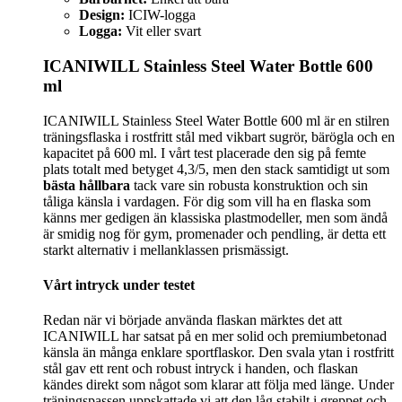
Design:
ICIW-logga
Logga:
Vit eller svart
ICANIWILL Stainless Steel Water Bottle 600
ml
ICANIWILL Stainless Steel Water Bottle 600 ml är en stilren
träningsflaska i rostfritt stål med vikbart sugrör, bärögla och en
kapacitet på 600 ml. I vårt test placerade den sig på femte
plats totalt med betyget 4,3/5, men den stack samtidigt ut som
bästa hållbara
tack vare sin robusta konstruktion och sin
tåliga känsla i vardagen. För dig som vill ha en flaska som
känns mer gedigen än klassiska plastmodeller, men som ändå
är smidig nog för gym, promenader och pendling, är detta ett
starkt alternativ i mellanklassen prismässigt.
Vårt intryck under testet
Redan när vi började använda flaskan märktes det att
ICANIWILL har satsat på en mer solid och premiumbetonad
känsla än många enklare sportflaskor. Den svala ytan i rostfritt
stål gav ett rent och robust intryck i handen, och flaskan
kändes direkt som något som klarar att följa med länge. Under
träningspassen uppskattade vi att den låg stabilt i greppet och