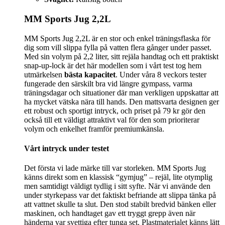
MM Sports Jug 2,2L
MM Sports Jug 2,2L är en stor och enkel träningsflaska för
dig som vill slippa fylla på vatten flera gånger under passet.
Med sin volym på 2,2 liter, sitt rejäla handtag och ett praktiskt
snap-up-lock är det här modellen som i vårt test tog hem
utmärkelsen
bästa kapacitet
. Under våra 8 veckors tester
fungerade den särskilt bra vid längre gympass, varma
träningsdagar och situationer där man verkligen uppskattar att
ha mycket vätska nära till hands. Den mattsvarta designen ger
ett robust och sportigt intryck, och priset på 79 kr gör den
också till ett väldigt attraktivt val för den som prioriterar
volym och enkelhet framför premiumkänsla.
Vårt intryck under testet
Det första vi lade märke till var storleken. MM Sports Jug
känns direkt som en klassisk “gymjug” – rejäl, lite otymplig
men samtidigt väldigt tydlig i sitt syfte. När vi använde den
under styrkepass var det faktiskt befriande att slippa tänka på
att vattnet skulle ta slut. Den stod stabilt bredvid bänken eller
maskinen, och handtaget gav ett tryggt grepp även när
händerna var svettiga efter tunga set. Plastmaterialet känns lätt