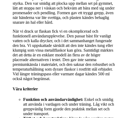
styrka. Den var smidig att plocka upp mellan set på gymmet,
lätt att stoppa ner i väskan och bekväm att bära med sig under
promenader och pendling. Formen gav ett tryggt grepp, även
när händerna var lite svettiga, och plasten kändes behaglig
snarare än hal eller hård.
När vi drack ur flaskan fick vi en okomplicerad och
funktionell användarupplevelse. Den passar bäst för vanligt
vatten och kalla drycker, och i det sammanhanget fungerade
den bra. Vi uppskattade särskilt att den inte kändes tung eller
klumpig som vissa metallflaskor kan göra. Samtidigt märktes
det att detta är en enklare modell än flera av de högre
placerade alternativen i testet. Den gav inte samma
premiumkänsla i materialet, och den saknar den robusthet och
temperaturhållning som dyrare flaskor i rostfritt stål erbjuder.
Vid längre träningspass eller varmare dagar kändes 500 ml
också något begränsat.
Våra kriterier
Funktion och användarvänlighet:
Enkel och smidig
att använda i vardagen och under träning. Låg vikt och
greppvänlig form gjorde den praktisk mellan set och
under transport.