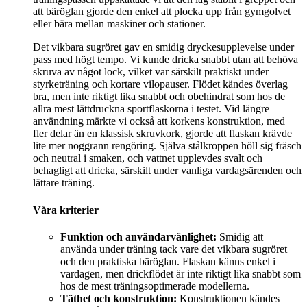
att bäröglan gjorde den enkel att plocka upp från gymgolvet
eller bära mellan maskiner och stationer.
Det vikbara sugröret gav en smidig dryckesupplevelse under
pass med högt tempo. Vi kunde dricka snabbt utan att behöva
skruva av något lock, vilket var särskilt praktiskt under
styrketräning och kortare vilopauser. Flödet kändes överlag
bra, men inte riktigt lika snabbt och obehindrat som hos de
allra mest lättdruckna sportflaskorna i testet. Vid längre
användning märkte vi också att korkens konstruktion, med
fler delar än en klassisk skruvkork, gjorde att flaskan krävde
lite mer noggrann rengöring. Själva stålkroppen höll sig fräsch
och neutral i smaken, och vattnet upplevdes svalt och
behagligt att dricka, särskilt under vanliga vardagsärenden och
lättare träning.
Våra kriterier
Funktion och användarvänlighet:
Smidig att
använda under träning tack vare det vikbara sugröret
och den praktiska bäröglan. Flaskan känns enkel i
vardagen, men drickflödet är inte riktigt lika snabbt som
hos de mest träningsoptimerade modellerna.
Täthet och konstruktion:
Konstruktionen kändes