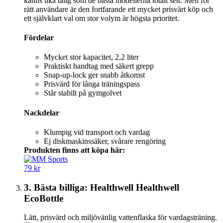
känns lika tålig som de bästa modellerna totalt sett. Men för
rätt användare är den fortfarande ett mycket prisvärt köp och
ett självklart val om stor volym är högsta prioritet.
Fördelar
Mycket stor kapacitet, 2,2 liter
Praktiskt handtag med säkert grepp
Snap-up-lock ger snabb åtkomst
Prisvärd för långa träningspass
Står stabilt på gymgolvet
Nackdelar
Klumpig vid transport och vardag
Ej diskmaskinssäker, svårare rengöring
Produkten finns att köpa här:
79 kr
3. Bästa billiga: Healthwell Healthwell
EcoBottle
Lätt, prisvärd och miljövänlig vattenflaska för vardagsträning.