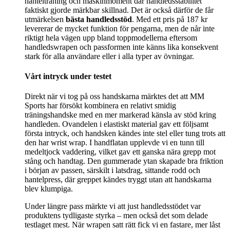
hantelträning och maskinmoment där handledsstabilitet
faktiskt gjorde märkbar skillnad. Det är också därför de får
utmärkelsen
bästa handledsstöd
. Med ett pris på 187 kr
levererar de mycket funktion för pengarna, men de når inte
riktigt hela vägen upp bland toppmodellerna eftersom
handledswrapen och passformen inte känns lika konsekvent
stark för alla användare eller i alla typer av övningar.
Vårt intryck under testet
Direkt när vi tog på oss handskarna märktes det att MM
Sports har försökt kombinera en relativt smidig
träningshandske med en mer markerad känsla av stöd kring
handleden. Ovandelen i elastiskt material gav ett följsamt
första intryck, och handsken kändes inte stel eller tung trots att
den har wrist wrap. I handflatan upplevde vi en tunn till
medeltjock vaddering, vilket gav ett ganska nära grepp mot
stång och handtag. Den gummerade ytan skapade bra friktion
i början av passen, särskilt i latsdrag, sittande rodd och
hantelpress, där greppet kändes tryggt utan att handskarna
blev klumpiga.
Under längre pass märkte vi att just handledsstödet var
produktens tydligaste styrka – men också det som delade
testlaget mest. När wrapen satt rätt fick vi en fastare, mer låst