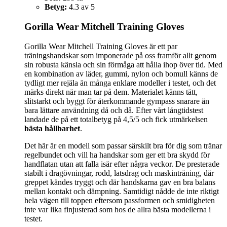
Betyg:
4.3 av 5
Gorilla Wear Mitchell Training Gloves
Gorilla Wear Mitchell Training Gloves är ett par
träningshandskar som imponerade på oss framför allt genom
sin robusta känsla och sin förmåga att hålla ihop över tid. Med
en kombination av läder, gummi, nylon och bomull känns de
tydligt mer rejäla än många enklare modeller i testet, och det
märks direkt när man tar på dem. Materialet känns tätt,
slitstarkt och byggt för återkommande gympass snarare än
bara lättare användning då och då. Efter vårt långtidstest
landade de på ett totalbetyg på 4,5/5 och fick utmärkelsen
bästa hållbarhet
.
Det här är en modell som passar särskilt bra för dig som tränar
regelbundet och vill ha handskar som ger ett bra skydd för
handflatan utan att falla isär efter några veckor. De presterade
stabilt i dragövningar, rodd, latsdrag och maskinträning, där
greppet kändes tryggt och där handskarna gav en bra balans
mellan kontakt och dämpning. Samtidigt nådde de inte riktigt
hela vägen till toppen eftersom passformen och smidigheten
inte var lika finjusterad som hos de allra bästa modellerna i
testet.