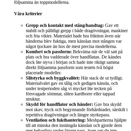
följsamma än toppmodellerna.
Våra kriterier
Grepp och kontakt med stång/handtag:
Gav ett
stabilt och pålitligt grepp i både dragövningar, maskiner
och fria vikter. Materialet hade bra friktion även när
händerna blev fuktiga, men känslan mot stången var
något tjockare än hos de mest precisa modellerna.
Komfort och passform:
Bekväma när de väl satt på
plats och bra vadderade över handflatan. De kändes
dock lite styva i början och hade inte riktigt samma
direkt följsamma passform som testets två högst
placerade modeller.
Slitstyrka och byggkvalitet:
Här stack de ut tydligt.
Materialvalet gav en tålig och gedigen känsla, och
under testperioden såg vi mycket lite tecken på
försvagade sömmar, sliten kardborre eller tappad
struktur.
Skydd för handflator och händer:
Gav bra skydd
mot skav, tryck och begynnande förhårdnader, särskilt i
repetitiva dragövningar och längre styrkepass.
Ventilation och fukthantering:
Meshpartierna hjälpte
till att minska den instängda känslan och gjorde dem
mer behagliga under längre pass, även om de inte