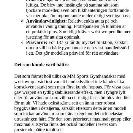
luftiga. De blev inte instängda på samma sätt som
tjockare modeller, även om fukthanteringen fortfarande
var mer okej än imponerande under riktigt svettiga pass.
Användarvänlighet:
Relativt enkla att ta på och
använda i vanlig träning. Frottépanelen på tummen är
ett praktiskt plus. Samtidigt kräver wrist wrapen lite mer
justering för att sitta optimalt.
Prisvärde:
För 187 kr får du mycket funktion, särskilt
om du vill ha både gymhandske och visst handledsstöd
i ett. Det gör modellen prisvärd för rätt användare.
Det som kunde varit bättre
Det som främst höll tillbaka MM Sports Gymhandskar med
wrist wrap i vårt test var att handledsstödet inte kändes lika
konsekvent starkt som man först kunde hoppas. För vissa pass
gav wrapen en tydlig stabiliserande effekt, men i tyngre lyft
eller för användare som vill ha ett riktigt fast stöd blev den lite
för mjuk. Vi hade också gärna sett en ännu mer robust
byggkvalitet i detaljerna, särskilt eftersom detta är en modell
som lockar användare som tränar regelbundet och belastar
utrustningen hårt. För den som prioriterar maximalt grepp eller
maximal slitstyrka finns det också modeller i testet som
presterade bättre totalt sett.