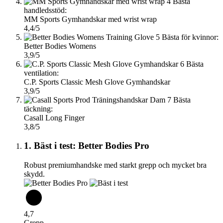
4
Bästa
handledsstöd:
MM Sports Gymhandskar med wrist wrap
4,4/5
5
Bästa för kvinnor:
Better Bodies Womens
3,9/5
6
Bästa
ventilation:
C.P. Sports Classic Mesh Glove Gymhandskar
3,9/5
7
Bästa
täckning:
Casall Long Finger
3,8/5
1. Bäst i test: Better Bodies Pro
Robust premiumhandske med starkt grepp och mycket bra
skydd.
4,7
Grepp