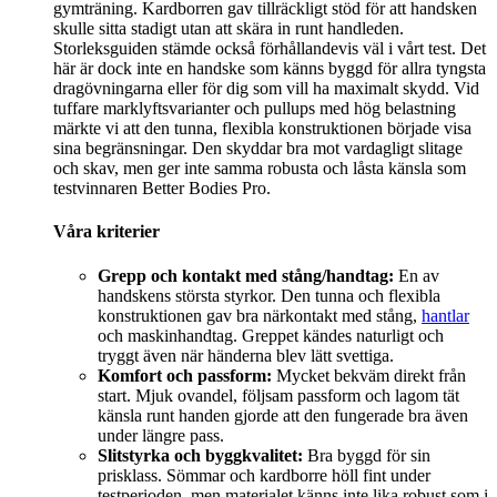
gymträning. Kardborren gav tillräckligt stöd för att handsken
skulle sitta stadigt utan att skära in runt handleden.
Storleksguiden stämde också förhållandevis väl i vårt test. Det
här är dock inte en handske som känns byggd för allra tyngsta
dragövningarna eller för dig som vill ha maximalt skydd. Vid
tuffare marklyftsvarianter och pullups med hög belastning
märkte vi att den tunna, flexibla konstruktionen började visa
sina begränsningar. Den skyddar bra mot vardagligt slitage
och skav, men ger inte samma robusta och låsta känsla som
testvinnaren Better Bodies Pro.
Våra kriterier
Grepp och kontakt med stång/handtag:
En av
handskens största styrkor. Den tunna och flexibla
konstruktionen gav bra närkontakt med stång,
hantlar
och maskinhandtag. Greppet kändes naturligt och
tryggt även när händerna blev lätt svettiga.
Komfort och passform:
Mycket bekväm direkt från
start. Mjuk ovandel, följsam passform och lagom tät
känsla runt handen gjorde att den fungerade bra även
under längre pass.
Slitstyrka och byggkvalitet:
Bra byggd för sin
prisklass. Sömmar och kardborre höll fint under
testperioden, men materialet känns inte lika robust som i