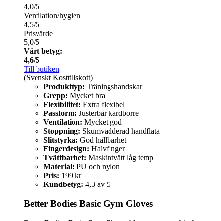
4,0/5
Ventilation/hygien
4,5/5
Prisvärde
5,0/5
Vårt betyg:
4,6/5
Till butiken
(Svenskt Kosttillskott)
Produkttyp:
Träningshandskar
Grepp:
Mycket bra
Flexibilitet:
Extra flexibel
Passform:
Justerbar kardborre
Ventilation:
Mycket god
Stoppning:
Skumvadderad handflata
Slitstyrka:
God hållbarhet
Fingerdesign:
Halvfinger
Tvättbarhet:
Maskintvätt låg temp
Material:
PU och nylon
Pris:
199 kr
Kundbetyg:
4,3 av 5
Better Bodies Basic Gym Gloves