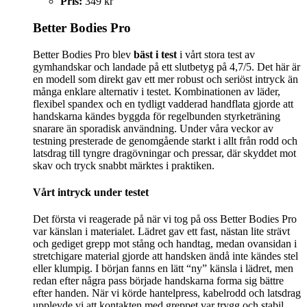
Pris:
349 kr
Better Bodies Pro
Better Bodies Pro blev
bäst i test
i vårt stora test av
gymhandskar och landade på ett slutbetyg på 4,7/5. Det här är
en modell som direkt gav ett mer robust och seriöst intryck än
många enklare alternativ i testet. Kombinationen av läder,
flexibel spandex och en tydligt vadderad handflata gjorde att
handskarna kändes byggda för regelbunden styrketräning
snarare än sporadisk användning. Under våra veckor av
testning presterade de genomgående starkt i allt från rodd och
latsdrag till tyngre dragövningar och pressar, där skyddet mot
skav och tryck snabbt märktes i praktiken.
Vårt intryck under testet
Det första vi reagerade på när vi tog på oss Better Bodies Pro
var känslan i materialet. Lädret gav ett fast, nästan lite strävt
och gediget grepp mot stång och handtag, medan ovansidan i
stretchigare material gjorde att handsken ändå inte kändes stel
eller klumpig. I början fanns en lätt “ny” känsla i lädret, men
redan efter några pass började handskarna forma sig bättre
efter handen. När vi körde hantelpress, kabelrodd och latsdrag
upplevde vi att kontakten med greppet var trygg och stabil,