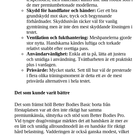
de mer premiumbetonade modellerna.
Skydd för handflator och händer:
Ger ett bra
grundskydd mot skav, tryck och begynnande
förhårdnader. Skyddsnivån räcker väl för vanlig
gymträning men är inte den mest skyddande lösningen i
testet.
Ventilation och fukthantering:
Meshpanelerna gjorde
stor nytta. Handskarna kändes luftiga och torkade
relativt snabbt efter svettiga pass.
Användarvänlighet:
Enkla att ta på, lätta att justera
och smidiga i användning. Tvättbarheten är ett praktiskt
plus i vardagen.
Prisvärde:
Mycket starkt. Sett till hur väl de presterade
i flera olika träningsmoment är detta ett av de mest
prisvärda alternativen i hela testet.
Det som kunde varit bättre
Det som främst höll Better Bodies Basic borta från
förstaplatsen var att den inte riktigt har samma
premiumkänsla, slitstyrka och stöd som Better Bodies Pro.
Vid tyngre dragövningar märktes det att handsken är mer av
en lätt och smidig allroundmodell än en handske för riktigt
hård belastning. Vadderingen är också ganska modest, vilket