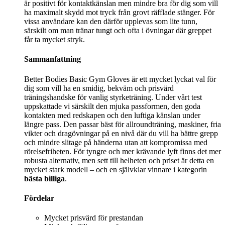
är positivt för kontaktkänslan men mindre bra för dig som vill
ha maximalt skydd mot tryck från grovt räfflade stänger. För
vissa användare kan den därför upplevas som lite tunn,
särskilt om man tränar tungt och ofta i övningar där greppet
får ta mycket stryk.
Sammanfattning
Better Bodies Basic Gym Gloves är ett mycket lyckat val för
dig som vill ha en smidig, bekväm och prisvärd
träningshandske för vanlig styrketräning. Under vårt test
uppskattade vi särskilt den mjuka passformen, den goda
kontakten med redskapen och den luftiga känslan under
längre pass. Den passar bäst för allroundträning, maskiner, fria
vikter och dragövningar på en nivå där du vill ha bättre grepp
och mindre slitage på händerna utan att kompromissa med
rörelsefriheten. För tyngre och mer krävande lyft finns det mer
robusta alternativ, men sett till helheten och priset är detta en
mycket stark modell – och en självklar vinnare i kategorin
bästa billiga
.
Fördelar
Mycket prisvärd för prestandan