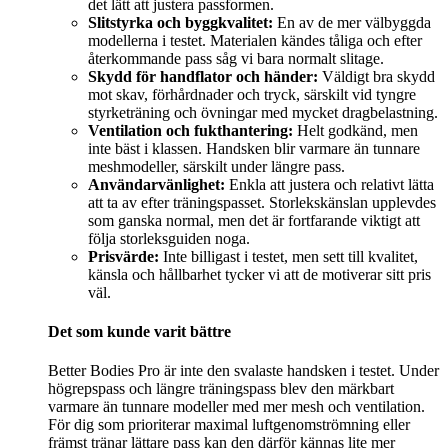
det lätt att justera passformen.
Slitstyrka och byggkvalitet:
En av de mer välbyggda
modellerna i testet. Materialen kändes tåliga och efter
återkommande pass såg vi bara normalt slitage.
Skydd för handflator och händer:
Väldigt bra skydd
mot skav, förhårdnader och tryck, särskilt vid tyngre
styrketräning och övningar med mycket dragbelastning.
Ventilation och fukthantering:
Helt godkänd, men
inte bäst i klassen. Handsken blir varmare än tunnare
meshmodeller, särskilt under längre pass.
Användarvänlighet:
Enkla att justera och relativt lätta
att ta av efter träningspasset. Storlekskänslan upplevdes
som ganska normal, men det är fortfarande viktigt att
följa storleksguiden noga.
Prisvärde:
Inte billigast i testet, men sett till kvalitet,
känsla och hållbarhet tycker vi att de motiverar sitt pris
väl.
Det som kunde varit bättre
Better Bodies Pro är inte den svalaste handsken i testet. Under
högrepspass och längre träningspass blev den märkbart
varmare än tunnare modeller med mer mesh och ventilation.
För dig som prioriterar maximal luftgenomströmning eller
främst tränar lättare pass kan den därför kännas lite mer