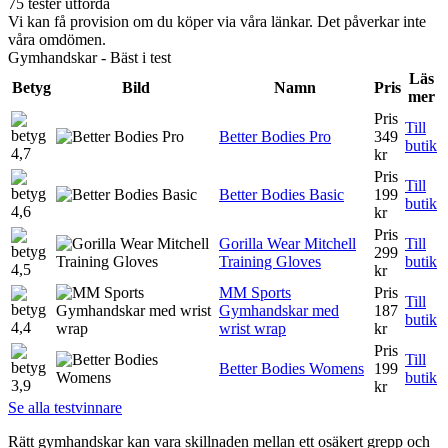
75 tester utförda
Vi kan få provision om du köper via våra länkar. Det påverkar inte
våra omdömen.
Gymhandskar - Bäst i test
Läs
Betyg
Bild
Namn
Pris
mer
Pris
Till
Better Bodies Pro
349
butik
4,7
kr
Pris
Till
Better Bodies Basic
199
butik
4,6
kr
Pris
Gorilla Wear Mitchell
Till
299
Training Gloves
butik
4,5
kr
MM Sports
Pris
Till
Gymhandskar med
187
butik
4,4
wrist wrap
kr
Pris
Till
Better Bodies Womens
199
butik
3,9
kr
Se alla testvinnare
Rätt gymhandskar kan vara skillnaden mellan ett osäkert grepp och