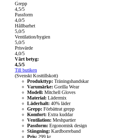
Grepp
4,5/5
Passform
4,0/5
Hållbarhet
5,0/5
Ventilation/hygien
5,0/5
Prisvärde
4,0/5
Vårt betyg:
4,5/5
Till butiken
(Svenskt Kosttillskott)
Produkttyp:
Träningshandskar
Varumärke:
Gorilla Wear
Modell:
Mitchell Gloves
Material:
Lädermix
Läderhalt:
40% läder
Grepp:
Förbättrat grepp
Komfort:
Extra kuddar
Ventilation:
Meshpartier
Passform:
Ergonomisk design
Stängning:
Kardborreband
Pris:
299 kr