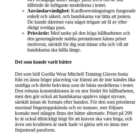
tillhörde de luftigaste modellerna i testet.
Användarvänlighet:
Kardborrestängningen fungerade
enkelt och säkert, och handskarna var lätta att justera.
De kunde däremot vara något trögare att få av efter
riktigt svettiga pass.
Prisvärde:
Med tanke på den höga hållbarheten och
den genomgående stabila prestationen känns priset
motiverat, särskilt för dig som tränar ofta och vill att
handskarna ska hålla länge.
Det som kunde varit bättre
Det som höll Gorilla Wear Mitchell Training Gloves borta
från en ännu högre placering var främst att de inte kändes lika
smidiga och direkt bekväma som de bästa modellerna i testet.
Den robusta konstruktionen är en stor fördel för hållbarheten,
men den gör också att handskarna upplevs något styvare,
särskilt innan de formats efter handen. För den som prioriterar
maximal fingertoppskänsla och en tunnare, mer följsam
kontakt med stången finns det bättre alternativ. Priset på 299
kr är också tillräckligt högt för att kraven ska vara höga, och
även om kvaliteten är stark hade vi gärna sett en ännu mer
finjusterad passform.