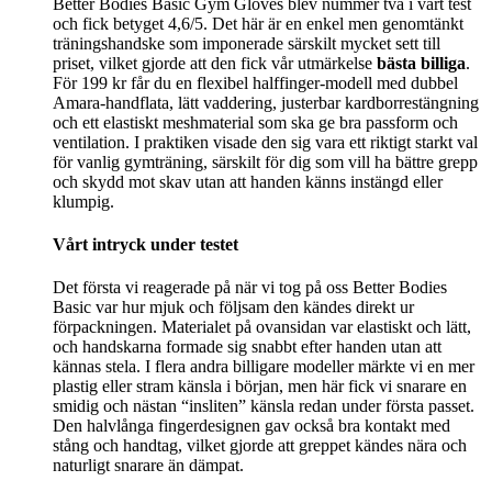
Better Bodies Basic Gym Gloves blev nummer två i vårt test
och fick betyget 4,6/5. Det här är en enkel men genomtänkt
träningshandske som imponerade särskilt mycket sett till
priset, vilket gjorde att den fick vår utmärkelse
bästa billiga
.
För 199 kr får du en flexibel halffinger-modell med dubbel
Amara-handflata, lätt vaddering, justerbar kardborrestängning
och ett elastiskt meshmaterial som ska ge bra passform och
ventilation. I praktiken visade den sig vara ett riktigt starkt val
för vanlig gymträning, särskilt för dig som vill ha bättre grepp
och skydd mot skav utan att handen känns instängd eller
klumpig.
Vårt intryck under testet
Det första vi reagerade på när vi tog på oss Better Bodies
Basic var hur mjuk och följsam den kändes direkt ur
förpackningen. Materialet på ovansidan var elastiskt och lätt,
och handskarna formade sig snabbt efter handen utan att
kännas stela. I flera andra billigare modeller märkte vi en mer
plastig eller stram känsla i början, men här fick vi snarare en
smidig och nästan “insliten” känsla redan under första passet.
Den halvlånga fingerdesignen gav också bra kontakt med
stång och handtag, vilket gjorde att greppet kändes nära och
naturligt snarare än dämpat.