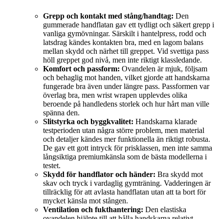
Grepp och kontakt med stång/handtag:
Den
gummerade handflatan gav ett tydligt och säkert grepp i
vanliga gymövningar. Särskilt i hantelpress, rodd och
latsdrag kändes kontakten bra, med en lagom balans
mellan skydd och närhet till greppet. Vid svettiga pass
höll greppet god nivå, men inte riktigt klassledande.
Komfort och passform:
Ovandelen är mjuk, följsam
och behaglig mot handen, vilket gjorde att handskarna
fungerade bra även under längre pass. Passformen var
överlag bra, men wrist wrapen upplevdes olika
beroende på handledens storlek och hur hårt man ville
spänna den.
Slitstyrka och byggkvalitet:
Handskarna klarade
testperioden utan några större problem, men material
och detaljer kändes mer funktionella än riktigt robusta.
De gav ett gott intryck för prisklassen, men inte samma
långsiktiga premiumkänsla som de bästa modellerna i
testet.
Skydd för handflator och händer:
Bra skydd mot
skav och tryck i vardaglig gymträning. Vadderingen är
tillräcklig för att avlasta handflatan utan att ta bort för
mycket känsla mot stången.
Ventilation och fukthantering:
Den elastiska
ovandelen hjälpte till att hålla handskarna relativt