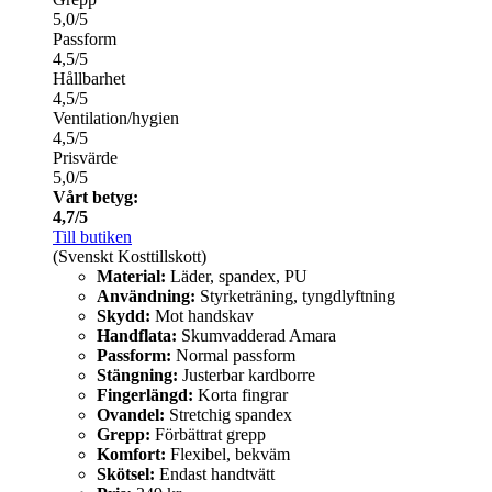
5,0/5
Passform
4,5/5
Hållbarhet
4,5/5
Ventilation/hygien
4,5/5
Prisvärde
5,0/5
Vårt betyg:
4,7/5
Till butiken
(Svenskt Kosttillskott)
Material:
Läder, spandex, PU
Användning:
Styrketräning, tyngdlyftning
Skydd:
Mot handskav
Handflata:
Skumvadderad Amara
Passform:
Normal passform
Stängning:
Justerbar kardborre
Fingerlängd:
Korta fingrar
Ovandel:
Stretchig spandex
Grepp:
Förbättrat grepp
Komfort:
Flexibel, bekväm
Skötsel:
Endast handtvätt