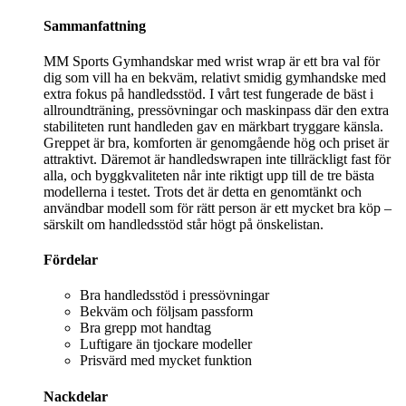
Sammanfattning
MM Sports Gymhandskar med wrist wrap är ett bra val för
dig som vill ha en bekväm, relativt smidig gymhandske med
extra fokus på handledsstöd. I vårt test fungerade de bäst i
allroundträning, pressövningar och maskinpass där den extra
stabiliteten runt handleden gav en märkbart tryggare känsla.
Greppet är bra, komforten är genomgående hög och priset är
attraktivt. Däremot är handledswrapen inte tillräckligt fast för
alla, och byggkvaliteten når inte riktigt upp till de tre bästa
modellerna i testet. Trots det är detta en genomtänkt och
användbar modell som för rätt person är ett mycket bra köp –
särskilt om handledsstöd står högt på önskelistan.
Fördelar
Bra handledsstöd i pressövningar
Bekväm och följsam passform
Bra grepp mot handtag
Luftigare än tjockare modeller
Prisvärd med mycket funktion
Nackdelar