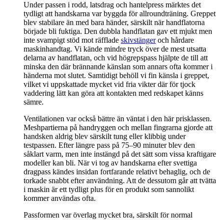
Under passen i rodd, latsdrag och hantelpress märktes det
tydligt att handskarna var byggda för allroundträning. Greppet
blev stabilare än med bara händer, särskilt när handflatorna
började bli fuktiga. Den dubbla handflatan gav ett mjukt men
inte svampigt stöd mot räfflade
skivstänger
och hårdare
maskinhandtag. Vi kände mindre tryck över de mest utsatta
delarna av handflatan, och vid högrepspass hjälpte de till att
minska den där brännande känslan som annars ofta kommer i
händerna mot slutet. Samtidigt behöll vi fin känsla i greppet,
vilket vi uppskattade mycket vid fria vikter där för tjock
vaddering lätt kan göra att kontakten med redskapet känns
sämre.
Ventilationen var också bättre än väntat i den här prisklassen.
Meshpartierna på handryggen och mellan fingrarna gjorde att
handsken aldrig blev särskilt tung eller klibbig under
testpassen. Efter längre pass på 75–90 minuter blev den
såklart varm, men inte instängd på det sätt som vissa kraftigare
modeller kan bli. När vi tog av handskarna efter svettiga
dragpass kändes insidan fortfarande relativt behaglig, och de
torkade snabbt efter användning. Att de dessutom går att tvätta
i maskin är ett tydligt plus för en produkt som sannolikt
kommer användas ofta.
Passformen var överlag mycket bra, särskilt för normal