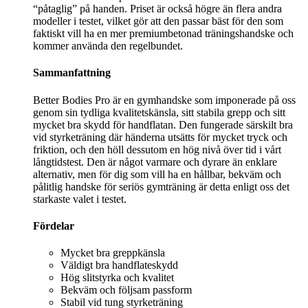
“påtaglig” på handen. Priset är också högre än flera andra
modeller i testet, vilket gör att den passar bäst för den som
faktiskt vill ha en mer premiumbetonad träningshandske och
kommer använda den regelbundet.
Sammanfattning
Better Bodies Pro är en gymhandske som imponerade på oss
genom sin tydliga kvalitetskänsla, sitt stabila grepp och sitt
mycket bra skydd för handflatan. Den fungerade särskilt bra
vid styrketräning där händerna utsätts för mycket tryck och
friktion, och den höll dessutom en hög nivå över tid i vårt
långtidstest. Den är något varmare och dyrare än enklare
alternativ, men för dig som vill ha en hållbar, bekväm och
pålitlig handske för seriös gymträning är detta enligt oss det
starkaste valet i testet.
Fördelar
Mycket bra greppkänsla
Väldigt bra handflateskydd
Hög slitstyrka och kvalitet
Bekväm och följsam passform
Stabil vid tung styrketräning