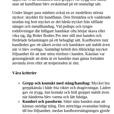
utan att handflatan blev avskärmad på ett onaturligt sätt.
Under längre pass märktes också en av modellens största
styrkor: skyddet för handflatan. Den förstärkta och vadderade
insidan tog bort mycket av det hårda trycket från räfflade
stänger och metallhandtag. Vid pullups och tyngre
roddövningar där billigare handskar ofta börjar skava eller
vika sig, låg Better Bodies Pro mer still mot handen och
fördelade belastningen på ett behagligt sätt. Kardborren runt
handleden gav ett säkert avslut och handsken satt stabilt även
när vi blev svettiga. Samtidigt behöll den tillräckligt mycket
följsamhet för att inte störa rörelsen i handen. Känslan var
genomgående att detta är en handske man gärna fortsätter
använda även efter att testperioden är slut.
Våra kriterier
Grepp och kontakt med stång/handtag:
Mycket bra
greppkänsla i både fria vikter och dragövningar. Lädret
gav en trygg, fast kontakt och höll greppet stabilt även
när händerna blev varma och lätt fuktiga.
Komfort och passform:
Sitter nära handen utan att
kännas onödigt trång. Den stretchiga ovansidan bidrog
till bra följsamhet, medan kardborrestängningen gjorde