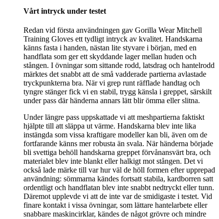
Vårt intryck under testet
Redan vid första användningen gav Gorilla Wear Mitchell
Training Gloves ett tydligt intryck av kvalitet. Handskarna
känns fasta i handen, nästan lite styvare i början, med en
handflata som ger ett skyddande lager mellan huden och
stången. I övningar som sittande rodd, latsdrag och hantelrodd
märktes det snabbt att de små vadderade partierna avlastade
tryckpunkterna bra. När vi grep runt räfflade handtag och
tyngre stänger fick vi en stabil, trygg känsla i greppet, särskilt
under pass där händerna annars lätt blir ömma eller slitna.
Under längre pass uppskattade vi att meshpartierna faktiskt
hjälpte till att släppa ut värme. Handskarna blev inte lika
instängda som vissa kraftigare modeller kan bli, även om de
fortfarande känns mer robusta än svala. När händerna började
bli svettiga behöll handskarna greppet förvånansvärt bra, och
materialet blev inte blankt eller halkigt mot stången. Det vi
också lade märke till var hur väl de höll formen efter upprepad
användning: sömmarna kändes fortsatt stabila, kardborren satt
ordentligt och handflatan blev inte snabbt nedtryckt eller tunn.
Däremot upplevde vi att de inte var de smidigaste i testet. Vid
finare kontakt i vissa övningar, som lättare hantelarbete eller
snabbare maskincirklar, kändes de något grövre och mindre