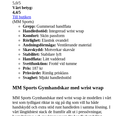
5,0/5
Vårt betyg:
4,4/5
Till butiken
(MM Sports)
Grepp:
Gummerad handflata
Handledsstöd:
Integrerad wrist wrap
Komfort:
Skön passform
Rörlighet:
Elastisk ovandel
Andningsförmåga:
Ventilerande material
Skavskydd:
Motverkar skavsår
Stabilitet:
Stabilare lyft
Handflata:
Lätt vadderad
Svettfunktion:
Frotté vid tumme
Pris:
187 kr
Prisvärde:
Rimlig prisklass
Svaghet:
Mjukt handledsstöd
MM Sports Gymhandskar med wrist wrap
MM Sports Gymhandskar med wrist wrap är modellen i vårt
test som tydligast riktar in sig på dig som vill ha både
handskydd och extra stöd runt handleden i samma lösning. I
vårt långtidstest stack de framför allt ut i pressövningar,