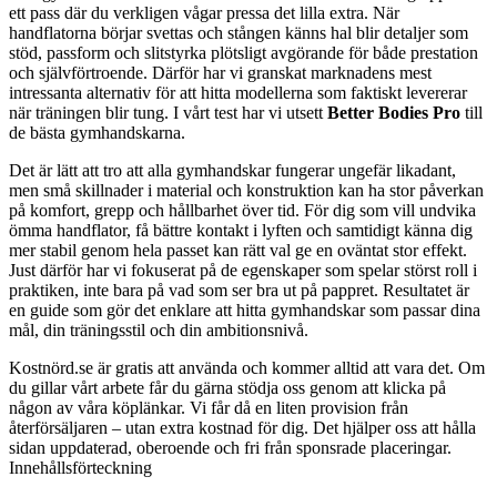
ett pass där du verkligen vågar pressa det lilla extra. När
handflatorna börjar svettas och stången känns hal blir detaljer som
stöd, passform och slitstyrka plötsligt avgörande för både prestation
och självförtroende. Därför har vi granskat marknadens mest
intressanta alternativ för att hitta modellerna som faktiskt levererar
när träningen blir tung. I vårt test har vi utsett
Better Bodies Pro
till
de bästa gymhandskarna.
Det är lätt att tro att alla gymhandskar fungerar ungefär likadant,
men små skillnader i material och konstruktion kan ha stor påverkan
på komfort, grepp och hållbarhet över tid. För dig som vill undvika
ömma handflator, få bättre kontakt i lyften och samtidigt känna dig
mer stabil genom hela passet kan rätt val ge en oväntat stor effekt.
Just därför har vi fokuserat på de egenskaper som spelar störst roll i
praktiken, inte bara på vad som ser bra ut på pappret. Resultatet är
en guide som gör det enklare att hitta gymhandskar som passar dina
mål, din träningsstil och din ambitionsnivå.
Kostnörd.se är gratis att använda och kommer alltid att vara det. Om
du gillar vårt arbete får du gärna stödja oss genom att klicka på
någon av våra köplänkar. Vi får då en liten provision från
återförsäljaren – utan extra kostnad för dig. Det hjälper oss att hålla
sidan uppdaterad, oberoende och fri från sponsrade placeringar.
Innehållsförteckning