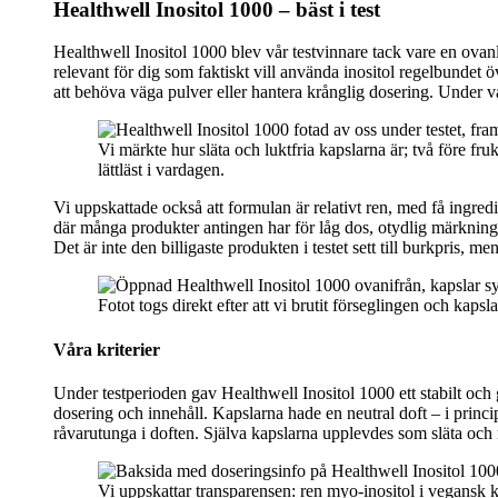
Healthwell Inositol 1000 –
bäst i test
Healthwell Inositol 1000 blev vår testvinnare tack vare en ovanl
relevant för dig som faktiskt vill använda inositol regelbunde
att behöva väga pulver eller hantera krånglig dosering. Under vå
Vi märkte hur släta och luktfria kapslarna är; två före f
lättläst i vardagen.
Vi uppskattade också att formulan är relativt ren, med få ingredi
där många produkter antingen har för låg dos, otydlig märkning
Det är inte den billigaste produkten i testet sett till burkpris,
Fotot togs direkt efter att vi brutit förseglingen och kap
Våra kriterier
Under testperioden gav Healthwell Inositol 1000 ett stabilt och g
dosering och innehåll. Kapslarna hade en neutral doft – i princi
råvarutunga i doften. Själva kapslarna upplevdes som släta och re
Vi uppskattar transparensen: ren myo-inositol i vegansk k