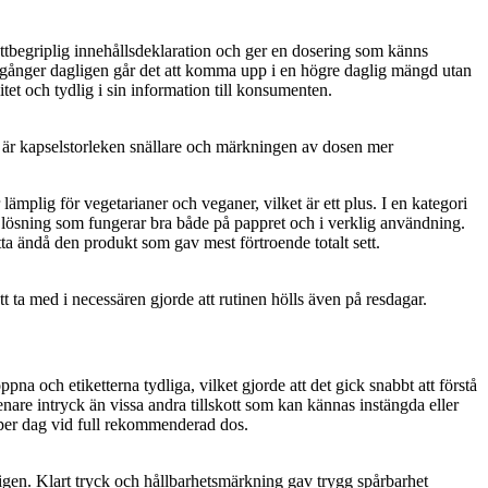
lättbegriplig innehållsdeklaration och ger en dosering som känns
å gånger dagligen går det att komma upp i en högre daglig mängd utan
tet och tydlig i sin information till konsumenten.
iv är kapselstorleken snällare och märkningen av dosen mer
lämplig för vegetarianer och veganer, vilket är ett plus. I en kategori
 lösning som fungerar bra både på pappret och i verklig användning.
etta ändå den produkt som gav mest förtroende totalt sett.
tt ta med i necessären gjorde att rutinen hölls även på resdagar.
na och etiketterna tydliga, vilket gjorde att det gick snabbt att förstå
enare intryck än vissa andra tillskott som kan kännas instängda eller
ar per dag vid full rekommenderad dos.
ligen. Klart tryck och hållbarhetsmärkning gav trygg spårbarhet