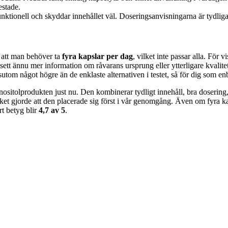
estade.
tionell och skyddar innehållet väl. Doseringsanvisningarna är tydliga, 
 att man behöver ta
fyra kapslar per dag
, vilket inte passar alla. För 
a sett ännu mer information om råvarans ursprung eller ytterligare kvalit
ssutom något högre än de enklaste alternativen i testet, så för dig som enb
 inositolprodukten just nu. Den kombinerar tydligt innehåll, bra doserin
ilket gjorde att den placerade sig först i vår genomgång. Även om fyra ka
rt betyg blir
4,7 av 5
.