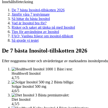
Innehållsförteckning
De 7 bästa Inositol-tillskotten 2026
Jämför våra 7 testvinnare
Så hittar du bästa Inositol
Vad är Inositol bra för?
Risker och saker att tänka på med Inositol
Tips för användning av Inositol
FAQ: Vanliga frågor om inositol-tillskott
Så gjorde vi testet
De 7 bästa Inositol-tillskotten 2026
Efter noggranna tester och utvärderingar av marknadens inositolprodukte
1
Bäst i test:
Healthwell Inositol
4,7/5
2
Bästa billiga:
Solgar Inositol 500 mg
4,6/5
3
Bästa premiumvalet:
Diet Inositol
4,5/5