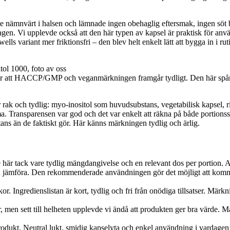
e nämnvärt i halsen och lämnade ingen obehaglig eftersmak, ingen söt bi
gen. Vi upplevde också att den här typen av kapsel är praktisk för anvä
lls variant mer friktionsfri – den blev helt enkelt lätt att bygga in i rut
r att HACCP/GMP och veganmärkningen framgår tydligt. Den här spårb
r rak och tydlig: myo-inositol som huvudsubstans, vegetabilisk kapsel, 
ransparensen var god och det var enkelt att räkna på både portionsstorle
tans än de faktiskt gör. Här känns märkningen tydlig och ärlig.
 här tack vare tydlig mängdangivelse och en relevant dos per portion. 
å och jämföra. Den rekommenderade användningen gör det möjligt att komma
r. Ingredienslistan är kort, tydlig och fri från onödiga tillsatser. Märkn
 men sett till helheten upplevde vi ändå att produkten ger bra värde. M
rodukt. Neutral lukt, smidig kapselyta och enkel användning i vardagen