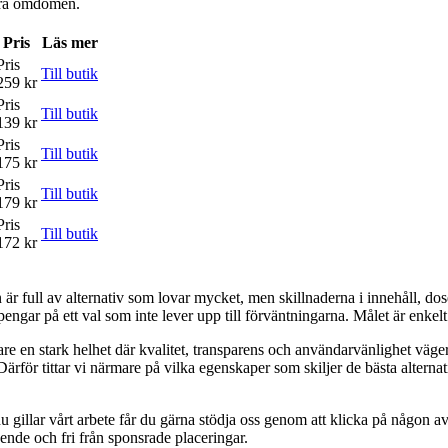
våra omdömen.
Pris
Läs mer
Pris
Till butik
259 kr
Pris
Till butik
139 kr
Pris
Till butik
175 kr
Pris
Till butik
179 kr
Pris
Till butik
172 kr
är full av alternativ som lovar mycket, men skillnaderna i innehåll, dose
pengar på ett val som inte lever upp till förväntningarna. Målet är enkelt: 
 vare en stark helhet där kvalitet, transparens och användarvänlighet väg
. Därför tittar vi närmare på vilka egenskaper som skiljer de bästa alte
 gillar vårt arbete får du gärna stödja oss genom att klicka på någon av 
oende och fri från sponsrade placeringar.