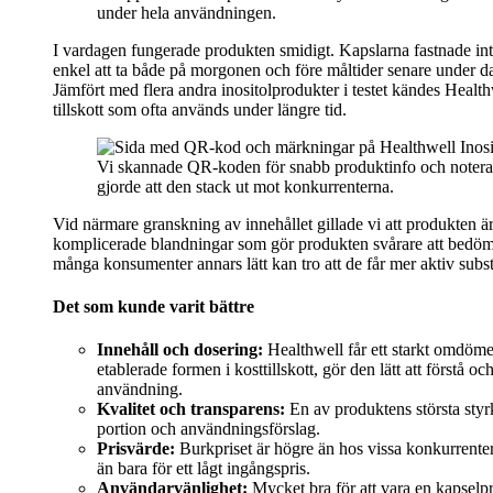
under hela användningen.
I vardagen fungerade produkten smidigt. Kapslarna fastnade int
enkel att ta både på morgonen och före måltider senare under da
Jämfört med flera andra inositolprodukter i testet kändes Healthwe
tillskott som ofta används under längre tid.
Vi skannade QR-koden för snabb produktinfo och notera
gjorde att den stack ut mot konkurrenterna.
Vid närmare granskning av innehållet gillade vi att produkten ä
komplicerade blandningar som gör produkten svårare att bedöma. T
många konsumenter annars lätt kan tro att de får mer aktiv subs
Det som kunde varit bättre
Innehåll och dosering:
Healthwell får ett starkt omdöme
etablerade formen i kosttillskott, gör den lätt att först
användning.
Kvalitet och transparens:
En av produktens största styrko
portion och användningsförslag.
Prisvärde:
Burkpriset är högre än hos vissa konkurrenter,
än bara för ett lågt ingångspris.
Användarvänlighet:
Mycket bra för att vara en kapselp