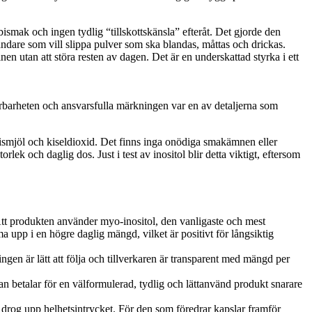
smak och ingen tydlig “tillskottskänsla” efteråt. Det gjorde den
ndare som vill slippa pulver som ska blandas, måttas och drickas.
inen utan att störa resten av dagen. Det är en underskattad styrka i ett
arheten och ansvarsfulla märkningen var en av detaljerna som
rismjöl och kiseldioxid. Det finns inga onödiga smakämnen eller
k och daglig dos. Just i test av inositol blir detta viktigt, eftersom
Att produkten använder myo-inositol, den vanligaste och mest
 upp i en högre daglig mängd, vilket är positivt för långsiktig
ingen är lätt att följa och tillverkaren är transparent med mängd per
an betalar för en välformulerad, tydlig och lättanvänd produkt snarare
 drog upp helhetsintrycket. För den som föredrar kapslar framför