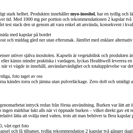
igt stark helhet. Produkten innehåller
myo-inositol
, har en tydlig och 
t över tid. Med 1000 mg per portion och rekommendationen 2 kapslar tv
rt test stack den ut genom att vara enkel att använda, konsekvent i kvali
rukost och middag gled ner utan eftersmak. Jämfört med enklare alternat
enser utöver själva inositolen. Kapseln är vegetabilisk och produkten är 
 eller känns mindre praktiska i vardagen, lyckas Healthwell leverera en
 men när vi vägde in innehåll, användarvänlighet och totalupplevelse var d
slarna kändes torra och jämna utan pulverläckage. Zero doft och smidigt a
enomarbetat intryck redan från första användning. Burken var lätt att öpp
p ingen märkbar lukt alls när vi öppnade burken – vilket direkt gav ett r
lativt lätta att svälja med vatten, trots att man behöver ta flera kapsl
apsel och få tillsatser, tydlig rekommendation 2 kapslar två gånger dag