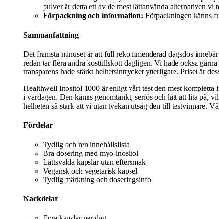
pulver är detta ett av de mest lättanvända alternativen vi t
Förpackning och information:
Förpackningen känns funk
Sammanfattning
Det främsta minuset är att full rekommenderad dagsdos innebär
redan tar flera andra kosttillskott dagligen. Vi hade också gärn
transparens hade stärkt helhetsintrycket ytterligare. Priset är de
Healthwell Inositol 1000 är enligt vårt test den mest kompletta
i vardagen. Den känns genomtänkt, seriös och lätt att lita på, v
helheten så stark att vi utan tvekan utsåg den till testvinnare. Vå
Fördelar
Tydlig och ren innehållslista
Bra dosering med myo-inositol
Lättsvalda kapslar utan eftersmak
Vegansk och vegetarisk kapsel
Tydlig märkning och doseringsinfo
Nackdelar
Fyra kapslar per dag