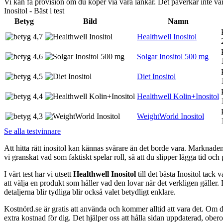
Vi kan få provision om du köper via våra länkar. Det påverkar inte 
Inositol - Bäst i test
Betyg
Bild
Namn
4,7
Healthwell Inositol
4,6
Solgar Inositol 500 mg
4,5
Diet Inositol
4,4
Healthwell Kolin+Inositol
4,3
WeightWorld Inositol
Se alla testvinnare
Att hitta rätt inositol kan kännas svårare än det borde vara. Marknaden 
vi granskat vad som faktiskt spelar roll, så att du slipper lägga tid och 
I vårt test har vi utsett
Healthwell Inositol
till det bästa Inositol tack
att välja en produkt som håller vad den lovar när det verkligen gäller
detaljerna blir tydliga blir också valet betydligt enklare.
Kostnörd.se är gratis att använda och kommer alltid att vara det. Om du
extra kostnad för dig. Det hjälper oss att hålla sidan uppdaterad, ober