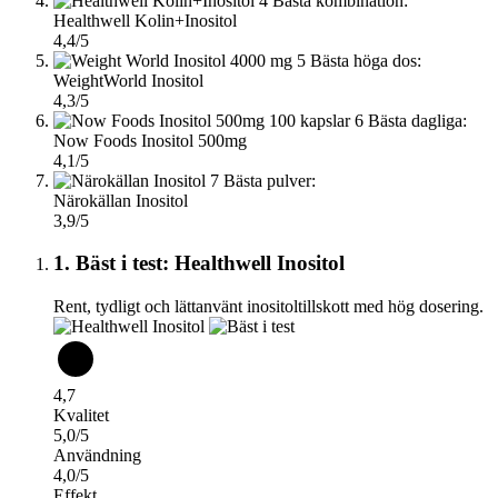
4
Bästa kombination:
Healthwell Kolin+Inositol
4,4/5
5
Bästa höga dos:
WeightWorld Inositol
4,3/5
6
Bästa dagliga:
Now Foods Inositol 500mg
4,1/5
7
Bästa pulver:
Närokällan Inositol
3,9/5
1. Bäst i test: Healthwell Inositol
Rent, tydligt och lättanvänt inositoltillskott med hög dosering.
4,7
Kvalitet
5,0/5
Användning
4,0/5
Effekt