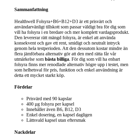
Sammanfattning
Healthwell Folsyra+B6+B12+D3 är ett prisvärt och
användarvänligt tillskott som passar väldigt bra för dig som
vill ha folsyra i en bredare och mer komplett vardagsprodukt.
Den levererar rätt mängd folsyra, är enkel att använda
konsekvent och gav ett rent, smidigt och neutralt intryck
genom hela testperioden. Att den dessutom kostar mindre än
flera jämförbara alternativ gör att den med rätta får vår
utmärkelse som
bästa billiga
. För dig som vill ha enbart
folsyra finns mer renodlade alternativ högre upp i testet, men
som helhetsval för pris, funktion och enkel användning är
detta ett mycket starkt köp.
Fördelar
Prisvärd med 90 kapslar
400 µg folsyra per kapsel
Innehåller även B6, B12, D3
Enkel dosering, en kapsel dagligen
Lättsvald kapsel utan eftersmak
Nackdelar