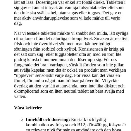
lätt att läsa. Doseringen var enkel att förstå direkt. Tabletten i
sig gav ett annat intryck än vanliga folsyratabletter eftersom
den inte ska sväljas hel, utan sugas eller tuggas. Det gav en
mer aktiv användarupplevelse som vi lade märke till varje
dag.
När vi testade tabletten märkte vi snabbt den milda, lätt syrliga
citrontonen från det naturliga citronpulvret. Smaken är relativt
frisk och inte överdrivet söt, men man känner tydligt
sötningen från sorbitol och xylitol. Konsistensen är kritig på
det sätt som sug- eller tuggtabletter ofta är, med en torr, lite
pudrig känsla i munnen innan den löser upp sig. För oss
fungerade det bra i vardagen, särskilt för den som inte gillar
att svälja kapslar, men det är också en produkt man verkligen
“upplever” sensoriskt varje dag. För vissa kan det vara en
fördel, för andra något man tröttnar på över tid. Vi tyckte
överlag att den var lätt att använda, men inte lika diskret och
okomplicerad som en liten neutral tablett att bara svälja med
vatten.
Våra kriterier
Innehåll och dosering:
En stark och tydlig
kombination av folsyra och B12, där 400 µg folsyra är
en relevant nivå för många användare och den höga