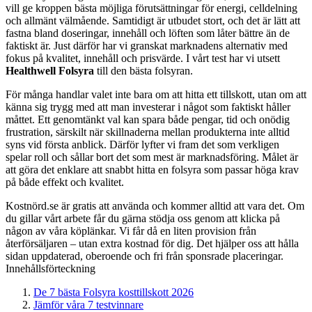
vill ge kroppen bästa möjliga förutsättningar för energi, celldelning
och allmänt välmående. Samtidigt är utbudet stort, och det är lätt att
fastna bland doseringar, innehåll och löften som låter bättre än de
faktiskt är. Just därför har vi granskat marknadens alternativ med
fokus på kvalitet, innehåll och prisvärde. I vårt test har vi utsett
Healthwell Folsyra
till den bästa folsyran.
För många handlar valet inte bara om att hitta ett tillskott, utan om att
känna sig trygg med att man investerar i något som faktiskt håller
måttet. Ett genomtänkt val kan spara både pengar, tid och onödig
frustration, särskilt när skillnaderna mellan produkterna inte alltid
syns vid första anblick. Därför lyfter vi fram det som verkligen
spelar roll och sållar bort det som mest är marknadsföring. Målet är
att göra det enklare att snabbt hitta en folsyra som passar höga krav
på både effekt och kvalitet.
Kostnörd.se är gratis att använda och kommer alltid att vara det. Om
du gillar vårt arbete får du gärna stödja oss genom att klicka på
någon av våra köplänkar. Vi får då en liten provision från
återförsäljaren – utan extra kostnad för dig. Det hjälper oss att hålla
sidan uppdaterad, oberoende och fri från sponsrade placeringar.
Innehållsförteckning
De 7 bästa Folsyra kosttillskott 2026
Jämför våra 7 testvinnare