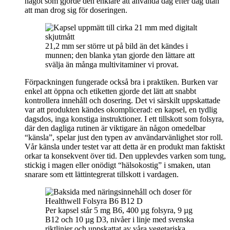
något som gjorde den enklare att använda dag efter dag utan
att man drog sig för doseringen.
21,2 mm ser större ut på bild än det kändes i
munnen; den blanka ytan gjorde den lättare att
svälja än många multivitaminer vi provat.
Förpackningen fungerade också bra i praktiken. Burken var
enkel att öppna och etiketten gjorde det lätt att snabbt
kontrollera innehåll och dosering. Det vi särskilt uppskattade
var att produkten kändes okomplicerad: en kapsel, en tydlig
dagsdos, inga konstiga instruktioner. I ett tillskott som folsyra,
där den dagliga rutinen är viktigare än någon omedelbar
“känsla”, spelar just den typen av användarvänlighet stor roll.
Vår känsla under testet var att detta är en produkt man faktiskt
orkar ta konsekvent över tid. Den upplevdes varken som tung,
stickig i magen eller onödigt “hälsokostig” i smaken, utan
snarare som ett lättintegrerat tillskott i vardagen.
Per kapsel står 5 mg B6, 400 µg folsyra, 9 µg
B12 och 10 µg D3, nivåer i linje med svenska
riktlinjer och uppskattat av våra vegetariska