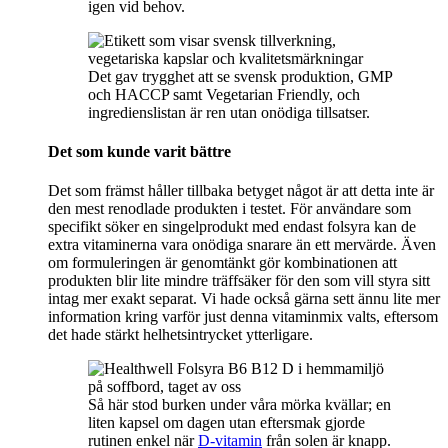
igen vid behov.
Det gav trygghet att se svensk produktion, GMP
och HACCP samt Vegetarian Friendly, och
ingredienslistan är ren utan onödiga tillsatser.
Det som kunde varit bättre
Det som främst håller tillbaka betyget något är att detta inte är
den mest renodlade produkten i testet. För användare som
specifikt söker en singelprodukt med endast folsyra kan de
extra vitaminerna vara onödiga snarare än ett mervärde. Även
om formuleringen är genomtänkt gör kombinationen att
produkten blir lite mindre träffsäker för den som vill styra sitt
intag mer exakt separat. Vi hade också gärna sett ännu lite mer
information kring varför just denna vitaminmix valts, eftersom
det hade stärkt helhetsintrycket ytterligare.
Så här stod burken under våra mörka kvällar; en
liten kapsel om dagen utan eftersmak gjorde
rutinen enkel när
D-vitamin
från solen är knapp.