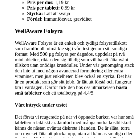
Pris per dos:
1,19 kr
Pris per tablett:
0,59 kr
Styrka:
Lätt att svälja
Fördel:
Immunförsvar, graviditet
WellAware Folsyra
WellAware Folsyra är ett enkelt och tydligt folsyratillskott
som framför allt utmärkte sig i vårt test genom sitt smidiga
format. Med 500 µg folsyra per dagsdos, uppdelat på två
minitabletter, riktar den sig till dig som vill ha ett lättanvänt
tillskott utan onödiga krusiduller. Under vår genomgång stack
den inte ut med någon avancerad formulering eller extra
vitaminer, men just enkelheten blev också en styrka. Det här
är en produkt som gör sitt jobb, är lätt att förstå och fungerar
bra i vardagen. Därför fick den hos oss utmärkelsen
bästa
små tabletter
och ett totalbetyg på 4,4/5.
Vårt intryck under testet
Det första vi reagerade på när vi öppnade burken var hur små
tabletterna faktiskt är. Jämfört med många andra kosttillskott
känns de nästan oväntat diskreta i handen. De är släta, torra
och mycket lätta att plocka upp, utan att kännas smuliga eller