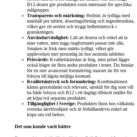
B12-dosen gör produkten extra intressant för specifika
målgrupper.
Transparens och märkning:
Holistic är tydliga med
innehåll per tablett, doseringsförslag och ingredienslista,
vilket gav ett seriöst och tryggt helhetsintryck i
granskningen.
Användarvänlighet:
Lätt att dosera och enkel att ta
utan vatten, men tugg-/sugformatet passar inte alla.
Smaken är frisk men märks tydligt, vilket gör
upplevelsen mer personlig än hos neutrala tabletter.
Prisvärde:
Kvalitetskänslan är hög, men priset ligger
också högre än flera andra produkter i testet. Du betalar
för en mer avancerad formulering snarare än för ren
folsyra till lägsta möjliga kostnad.
Kvalitetsintryck och formulering:
Kombinationen
känns genomtänkt och relevant, särskilt för dig som vill
ha både folsyra och B12 i ett dagligt tillskott istället för
att köpa två separata produkter.
Tillgänglighet i Sverige:
Produkten finns hos välkända
svenska återförsäljare och är förhållandevis enkel att
köpa om vid behov.
Det som kunde varit bättre