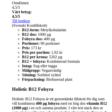
Omdömen
4,5/5
Vårt betyg:
4,5/5
Till butiken
(Svenskt Kosttillskott)
B12-form:
Metylkobalamin
B12 dos:
1000 µg
Folsyra dos:
400 µg
Portioner:
90 portioner
Pris:
173 kr
Pris per portion:
1,92 kr
B12 per krona:
5202 µg
B12 + folsyra:
Kombinerad formula
Intag:
Sug eller tugga
Målgrupp:
Veganvänlig
Sötning:
Sorbitol xylitol
Förpackning:
Biobaserad plast
Holistic B12 Folsyra
Holistic B12 Folsyra är ett genomtänkt tillskott för dig som
vill kombinera
400 µg folsyra
med en hög dos
vitamin B12
(1000 µg)
i en och samma produkt. I vårt test stack den ut