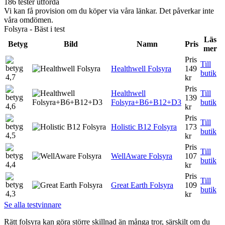
186 tester utförda
Vi kan få provision om du köper via våra länkar. Det påverkar inte
våra omdömen.
Folsyra - Bäst i test
Läs
Betyg
Bild
Namn
Pris
mer
Pris
Till
Healthwell Folsyra
149
butik
4,7
kr
Pris
Healthwell
Till
139
Folsyra+B6+B12+D3
butik
4,6
kr
Pris
Till
Holistic B12 Folsyra
173
butik
4,5
kr
Pris
Till
WellAware Folsyra
107
butik
4,4
kr
Pris
Till
Great Earth Folsyra
109
butik
4,3
kr
Se alla testvinnare
Rätt folsyra kan göra större skillnad än många tror, särskilt om du