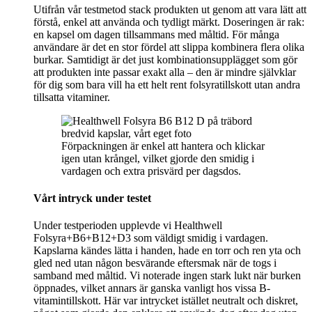
Utifrån vår testmetod stack produkten ut genom att vara lätt att
förstå, enkel att använda och tydligt märkt. Doseringen är rak:
en kapsel om dagen tillsammans med måltid. För många
användare är det en stor fördel att slippa kombinera flera olika
burkar. Samtidigt är det just kombinationsupplägget som gör
att produkten inte passar exakt alla – den är mindre självklar
för dig som bara vill ha ett helt rent folsyratillskott utan andra
tillsatta vitaminer.
Förpackningen är enkel att hantera och klickar
igen utan krångel, vilket gjorde den smidig i
vardagen och extra prisvärd per dagsdos.
Vårt intryck under testet
Under testperioden upplevde vi Healthwell
Folsyra+B6+B12+D3 som väldigt smidig i vardagen.
Kapslarna kändes lätta i handen, hade en torr och ren yta och
gled ned utan någon besvärande eftersmak när de togs i
samband med måltid. Vi noterade ingen stark lukt när burken
öppnades, vilket annars är ganska vanligt hos vissa B-
vitamintillskott. Här var intrycket istället neutralt och diskret,