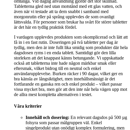
ömtåliga. Vid daglig användning gjorde det stor skillnad.
Tabletterna gled ned utan motstånd med ett glas vatten, och
även när vi testade att ta dem snabbt i samband med
morgonrutin eller på språng upplevdes de som ovanligt
lättsvalda. För personer som brukar ha svårt för större tabletter
är det här en tydlig praktisk fördel.
I vardagen upplevdes produkten som okomplicerad och lätt att
få in i en fast rutin. Doseringen på två tabletter per dag är
tydlig, men den är inte fullt lika smidig som produkter där hela
dagsdosen ryms i en enda tablett. Samtidigt gör den lilla
storleken att det knappast känns betungande. Vi uppskattade
också att tabletterna inte hade någon märkbar smak eller
eftersmak, vilket bidrog till en neutral och enkel
användarupplevelse. Burken räcker i 90 dagar, vilket ger en
bra känsla av långsiktighet, men innehållsmässigt är det
fortfarande en ganska ren och enkel produkt – vilket passar
vissa mycket bra, men gör att den inte når hela vägen upp mot
de allra mest kompletta alternativen i testet.
Våra kriterier
Innehåll och dosering:
En relevant dagsdos på 500 µg
folsyra som passar målgruppen väl. Enkel
singelprodukt utan onödigt komplex formulering, men