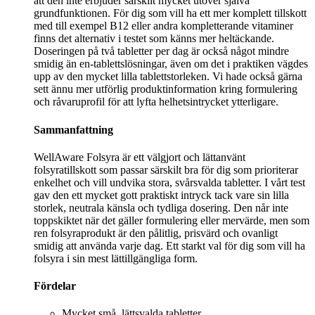
att den inte erbjuder särskilt mycket utöver själva
grundfunktionen. För dig som vill ha ett mer komplett tillskott
med till exempel B12 eller andra kompletterande vitaminer
finns det alternativ i testet som känns mer heltäckande.
Doseringen på två tabletter per dag är också något mindre
smidig än en-tablettslösningar, även om det i praktiken vägdes
upp av den mycket lilla tablettstorleken. Vi hade också gärna
sett ännu mer utförlig produktinformation kring formulering
och råvaruprofil för att lyfta helhetsintrycket ytterligare.
Sammanfattning
WellAware Folsyra är ett välgjort och lättanvänt
folsyratillskott som passar särskilt bra för dig som prioriterar
enkelhet och vill undvika stora, svårsvalda tabletter. I vårt test
gav den ett mycket gott praktiskt intryck tack vare sin lilla
storlek, neutrala känsla och tydliga dosering. Den når inte
toppskiktet när det gäller formulering eller mervärde, men som
ren folsyraprodukt är den pålitlig, prisvärd och ovanligt
smidig att använda varje dag. Ett starkt val för dig som vill ha
folsyra i sin mest lättillgängliga form.
Fördelar
Mycket små, lättsvalda tabletter