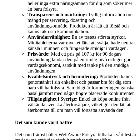
heller inga extra näringsämnen för dig som söker mer
än bara folsyra.
Transparens och märkning:
Tydlig information om
mängd per servering, dosering och
användningsområde. Produkten är lätt att förstå och
känns rak i sin kommunikation.
Användarvänlighet:
En av testets största styrkor.
Minitabletterna var mycket lätta att svälja, hade neutral
känsla i munnen och fungerade smidigt i vardagen.
Prisvärde:
Med ett pris på 107 kr för 90 dagars
användning landar den på en rimlig nivå och ger god
vardagsekonomi, särskilt med tanke på den smidiga
användningen.
Kvalitetsintryck och formulering:
Produkten känns
genomtänkt i sin enkelhet och passar bra för dig som
bara vill ha folsyra. Samtidigt är formuleringen ganska
basal jämfört med några högre placerade konkurrenter.
Tillgänglighet i Sverige:
Enkel att köpa online från
välkända svenska återförsäljare, vilket gör den lätt att
återkomma till om man vill fortsätta använda den.
Det som kunde varit bättre
Det som främst håller WellAware Folsyra tillbaka i vårt test är