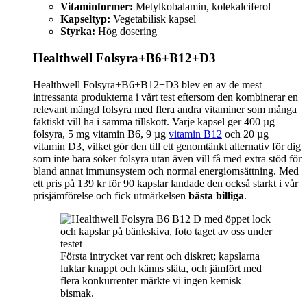
Vitaminformer:
Metylkobalamin, kolekalciferol
Kapseltyp:
Vegetabilisk kapsel
Styrka:
Hög dosering
Healthwell Folsyra+B6+B12+D3
Healthwell Folsyra+B6+B12+D3 blev en av de mest
intressanta produkterna i vårt test eftersom den kombinerar en
relevant mängd folsyra med flera andra vitaminer som många
faktiskt vill ha i samma tillskott. Varje kapsel ger 400 µg
folsyra, 5 mg vitamin B6, 9 µg
vitamin B12
och 20 µg
vitamin D3, vilket gör den till ett genomtänkt alternativ för dig
som inte bara söker folsyra utan även vill få med extra stöd för
bland annat immunsystem och normal energiomsättning. Med
ett pris på 139 kr för 90 kapslar landade den också starkt i vår
prisjämförelse och fick utmärkelsen
bästa billiga
.
Första intrycket var rent och diskret; kapslarna
luktar knappt och känns släta, och jämfört med
flera konkurrenter märkte vi ingen kemisk
bismak.