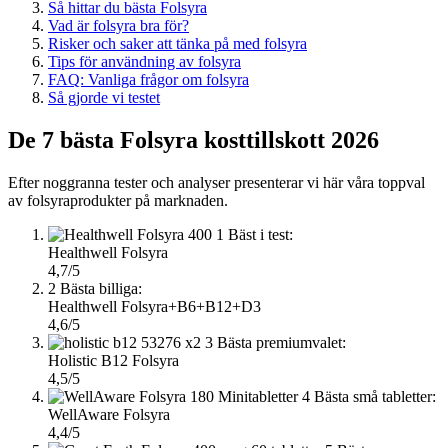
Så hittar du bästa Folsyra
Vad är folsyra bra för?
Risker och saker att tänka på med folsyra
Tips för användning av folsyra
FAQ: Vanliga frågor om folsyra
Så gjorde vi testet
De 7 bästa Folsyra kosttillskott 2026
Efter noggranna tester och analyser presenterar vi här våra toppval
av folsyraprodukter på marknaden.
1
Bäst i test:
Healthwell Folsyra
4,7/5
2
Bästa billiga:
Healthwell Folsyra+B6+B12+D3
4,6/5
3
Bästa premiumvalet:
Holistic B12 Folsyra
4,5/5
4
Bästa små tabletter:
WellAware Folsyra
4,4/5