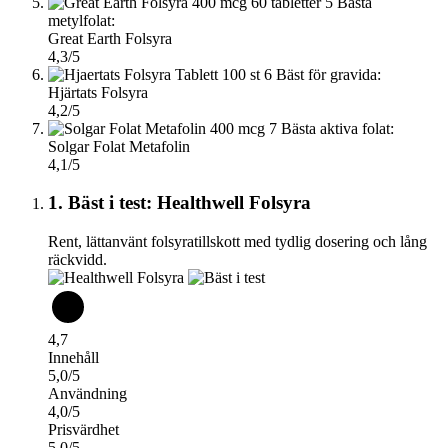
5
Bästa
metylfolat:
Great Earth Folsyra
4,3/5
6
Bäst för gravida:
Hjärtats Folsyra
4,2/5
7
Bästa aktiva folat:
Solgar Folat Metafolin
4,1/5
1. Bäst i test: Healthwell Folsyra
Rent, lättanvänt folsyratillskott med tydlig dosering och lång
räckvidd.
4,7
Innehåll
5,0/5
Användning
4,0/5
Prisvärdhet
5,0/5