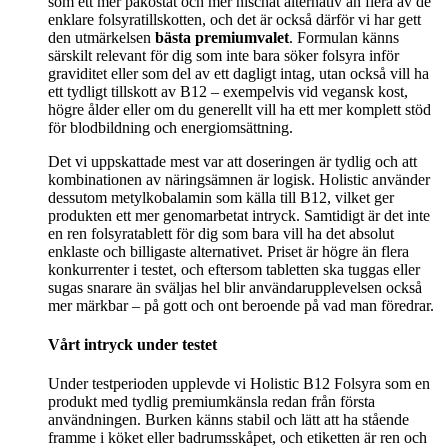
som ett mer påkostat och mer nischat alternativ än flera av de
enklare folsyratillskotten, och det är också därför vi har gett
den utmärkelsen
bästa premiumvalet
. Formulan känns
särskilt relevant för dig som inte bara söker folsyra inför
graviditet eller som del av ett dagligt intag, utan också vill ha
ett tydligt tillskott av B12 – exempelvis vid vegansk kost,
högre ålder eller om du generellt vill ha ett mer komplett stöd
för blodbildning och energiomsättning.
Det vi uppskattade mest var att doseringen är tydlig och att
kombinationen av näringsämnen är logisk. Holistic använder
dessutom metylkobalamin som källa till B12, vilket ger
produkten ett mer genomarbetat intryck. Samtidigt är det inte
en ren folsyratablett för dig som bara vill ha det absolut
enklaste och billigaste alternativet. Priset är högre än flera
konkurrenter i testet, och eftersom tabletten ska tuggas eller
sugas snarare än sväljas hel blir användarupplevelsen också
mer märkbar – på gott och ont beroende på vad man föredrar.
Vårt intryck under testet
Under testperioden upplevde vi Holistic B12 Folsyra som en
produkt med tydlig premiumkänsla redan från första
användningen. Burken känns stabil och lätt att ha stående
framme i köket eller badrumsskåpet, och etiketten är ren och