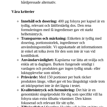
hårdpressade alternativ.
Våra kriterier
Innehåll och dosering:
400 µg folsyra per kapsel är en
tydlig, relevant och lättförståelig dos. Den rena
formuleringen med få ingredienser gav ett starkt
helhetsintryck.
Transparens och märkning:
Etiketten är tydlig med
dosering, portionsstorlek, ingredienser och
användningsområde. Vi uppskattade att informationen
är enkel att tolka även för den som inte är van vid
kosttillskott.
Användarvänlighet:
Kapslarna var lätta att svälja och
enkla att ta dagligen. Burken fungerade smidigt i
vardagen och produkten gav ingen tydlig smak- eller
luktupplevelse som störde.
Prisvärde:
Med 150 portioner per burk räcker
produkten länge, vilket ger ett bra långsiktigt värde trots
att inköpspriset inte är det lägsta i testet.
Kvalitetsintryck och formulering:
Det här är en
genomtänkt singelprodukt för dig som specifikt vill ha
folsyra utan extra tillsatta vitaminer. Den känns
fokuserad och relevant för sitt syfte.