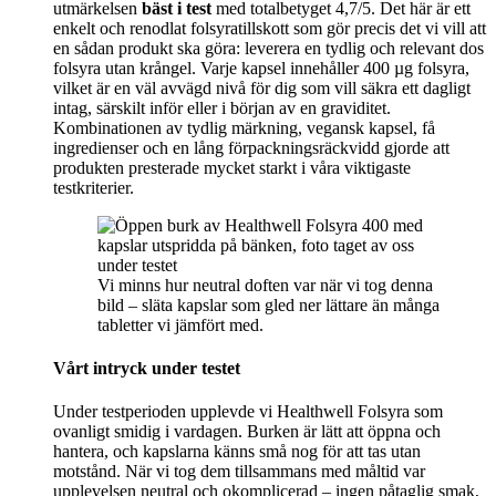
utmärkelsen
bäst i test
med totalbetyget 4,7/5. Det här är ett
enkelt och renodlat folsyratillskott som gör precis det vi vill att
en sådan produkt ska göra: leverera en tydlig och relevant dos
folsyra utan krångel. Varje kapsel innehåller 400 µg folsyra,
vilket är en väl avvägd nivå för dig som vill säkra ett dagligt
intag, särskilt inför eller i början av en graviditet.
Kombinationen av tydlig märkning, vegansk kapsel, få
ingredienser och en lång förpackningsräckvidd gjorde att
produkten presterade mycket starkt i våra viktigaste
testkriterier.
Vi minns hur neutral doften var när vi tog denna
bild – släta kapslar som gled ner lättare än många
tabletter vi jämfört med.
Vårt intryck under testet
Under testperioden upplevde vi Healthwell Folsyra som
ovanligt smidig i vardagen. Burken är lätt att öppna och
hantera, och kapslarna känns små nog för att tas utan
motstånd. När vi tog dem tillsammans med måltid var
upplevelsen neutral och okomplicerad – ingen påtaglig smak,