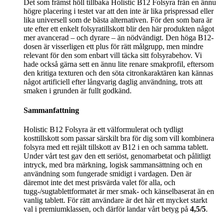
Det som främst höll tillbaka Holistic B12 Folsyra från en ännu
högre placering i testet var att den inte är lika prispressad eller
lika universell som de bästa alternativen. För den som bara är
ute efter ett enkelt folsyratillskott blir den här produkten något
mer avancerad – och dyrare – än nödvändigt. Den höga B12-
dosen är visserligen ett plus för rätt målgrupp, men mindre
relevant för den som enbart vill täcka sitt folsyrabehov. Vi
hade också gärna sett en ännu lite renare smakprofil, eftersom
den kritiga texturen och den söta citronkaraktären kan kännas
något artificiell efter långvarig daglig användning, trots att
smaken i grunden är fullt godkänd.
Sammanfattning
Holistic B12 Folsyra är ett välformulerat och tydligt
kosttillskott som passar särskilt bra för dig som vill kombinera
folsyra med ett rejält tillskott av B12 i en och samma tablett.
Under vårt test gav den ett seriöst, genomarbetat och pålitligt
intryck, med bra märkning, logisk sammansättning och en
användning som fungerade smidigt i vardagen. Den är
däremot inte det mest prisvärda valet för alla, och
tugg-/sugtablettformatet är mer smak- och känselbaserat än en
vanlig tablett. För rätt användare är det här ett mycket starkt
val i premiumklassen, och därför landar vårt betyg på
4,5/5
.