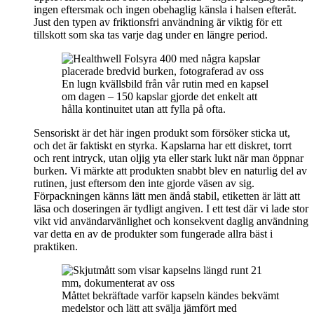
ingen eftersmak och ingen obehaglig känsla i halsen efteråt.
Just den typen av friktionsfri användning är viktig för ett
tillskott som ska tas varje dag under en längre period.
En lugn kvällsbild från vår rutin med en kapsel
om dagen – 150 kapslar gjorde det enkelt att
hålla kontinuitet utan att fylla på ofta.
Sensoriskt är det här ingen produkt som försöker sticka ut,
och det är faktiskt en styrka. Kapslarna har ett diskret, torrt
och rent intryck, utan oljig yta eller stark lukt när man öppnar
burken. Vi märkte att produkten snabbt blev en naturlig del av
rutinen, just eftersom den inte gjorde väsen av sig.
Förpackningen känns lätt men ändå stabil, etiketten är lätt att
läsa och doseringen är tydligt angiven. I ett test där vi lade stor
vikt vid användarvänlighet och konsekvent daglig användning
var detta en av de produkter som fungerade allra bäst i
praktiken.
Måttet bekräftade varför kapseln kändes bekvämt
medelstor och lätt att svälja jämfört med