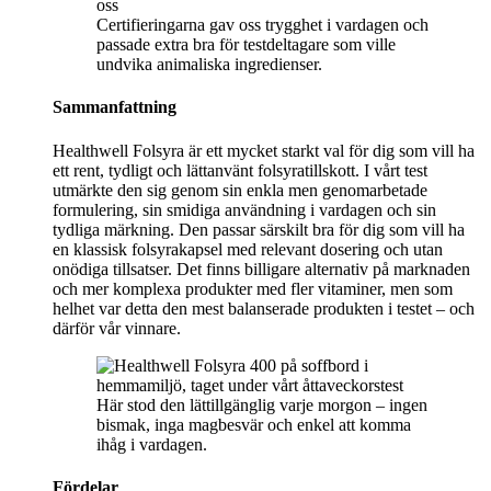
Certifieringarna gav oss trygghet i vardagen och
passade extra bra för testdeltagare som ville
undvika animaliska ingredienser.
Sammanfattning
Healthwell Folsyra är ett mycket starkt val för dig som vill ha
ett rent, tydligt och lättanvänt folsyratillskott. I vårt test
utmärkte den sig genom sin enkla men genomarbetade
formulering, sin smidiga användning i vardagen och sin
tydliga märkning. Den passar särskilt bra för dig som vill ha
en klassisk folsyrakapsel med relevant dosering och utan
onödiga tillsatser. Det finns billigare alternativ på marknaden
och mer komplexa produkter med fler vitaminer, men som
helhet var detta den mest balanserade produkten i testet – och
därför vår vinnare.
Här stod den lättillgänglig varje morgon – ingen
bismak, inga magbesvär och enkel att komma
ihåg i vardagen.
Fördelar