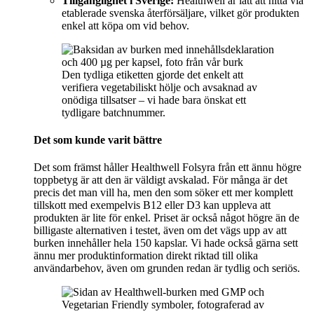
Tillgänglighet i Sverige:
Healthwell är lätt att hitta via
etablerade svenska återförsäljare, vilket gör produkten
enkel att köpa om vid behov.
Den tydliga etiketten gjorde det enkelt att
verifiera vegetabiliskt hölje och avsaknad av
onödiga tillsatser – vi hade bara önskat ett
tydligare batchnummer.
Det som kunde varit bättre
Det som främst håller Healthwell Folsyra från ett ännu högre
toppbetyg är att den är väldigt avskalad. För många är det
precis det man vill ha, men den som söker ett mer komplett
tillskott med exempelvis B12 eller D3 kan uppleva att
produkten är lite för enkel. Priset är också något högre än de
billigaste alternativen i testet, även om det vägs upp av att
burken innehåller hela 150 kapslar. Vi hade också gärna sett
ännu mer produktinformation direkt riktad till olika
användarbehov, även om grunden redan är tydlig och seriös.