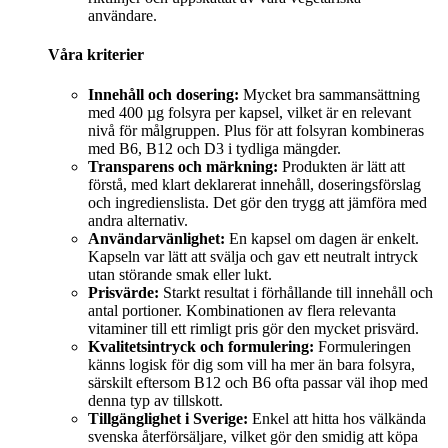
användare.
Våra kriterier
Innehåll och dosering:
Mycket bra sammansättning
med 400 µg folsyra per kapsel, vilket är en relevant
nivå för målgruppen. Plus för att folsyran kombineras
med B6, B12 och D3 i tydliga mängder.
Transparens och märkning:
Produkten är lätt att
förstå, med klart deklarerat innehåll, doseringsförslag
och ingredienslista. Det gör den trygg att jämföra med
andra alternativ.
Användarvänlighet:
En kapsel om dagen är enkelt.
Kapseln var lätt att svälja och gav ett neutralt intryck
utan störande smak eller lukt.
Prisvärde:
Starkt resultat i förhållande till innehåll och
antal portioner. Kombinationen av flera relevanta
vitaminer till ett rimligt pris gör den mycket prisvärd.
Kvalitetsintryck och formulering:
Formuleringen
känns logisk för dig som vill ha mer än bara folsyra,
särskilt eftersom B12 och B6 ofta passar väl ihop med
denna typ av tillskott.
Tillgänglighet i Sverige:
Enkel att hitta hos välkända
svenska återförsäljare, vilket gör den smidig att köpa