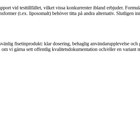
erapport vid testtillfället, vilket vissa konkurrenter ibland erbjuder. Fo
former (t.ex. liposomalt) behöver titta på andra alternativ. Slutligen i
agsvänlig fisetinprodukt: klar dosering, behaglig användarupplevelse och
om vi gärna sett offentlig kvalitetsdokumentation och/eller en variant me