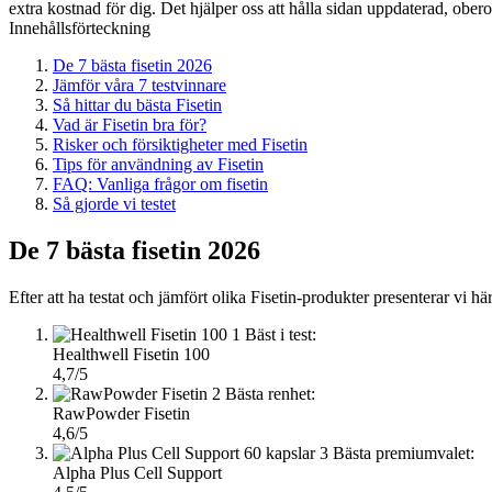
extra kostnad för dig. Det hjälper oss att hålla sidan uppdaterad, ober
Innehållsförteckning
De 7 bästa fisetin 2026
Jämför våra 7 testvinnare
Så hittar du bästa Fisetin
Vad är Fisetin bra för?
Risker och försiktigheter med Fisetin
Tips för användning av Fisetin
FAQ: Vanliga frågor om fisetin
Så gjorde vi testet
De 7 bästa fisetin 2026
Efter att ha testat och jämfört olika Fisetin-produkter presenterar vi h
1
Bäst i test:
Healthwell Fisetin 100
4,7/5
2
Bästa renhet:
RawPowder Fisetin
4,6/5
3
Bästa premiumvalet:
Alpha Plus Cell Support