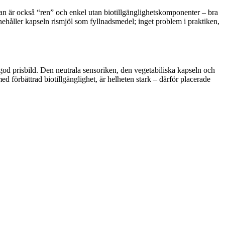
rmulan är också “ren” och enkel utan biotillgänglighetskomponenter – bra
nnehåller kapseln rismjöl som fyllnadsmedel; inget problem i praktiken,
 god prisbild. Den neutrala sensoriken, den vegetabiliska kapseln och
d förbättrad biotillgänglighet, är helheten stark – därför placerade