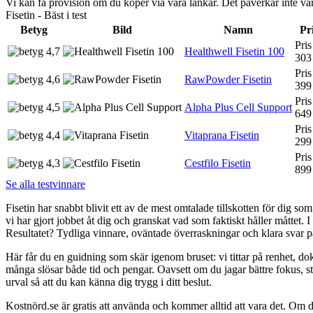
Vi kan få provision om du köper via våra länkar. Det påverkar inte 
Fisetin - Bäst i test
Betyg
Bild
Namn
Pr
Pris
4,7
Healthwell Fisetin 100
303
Pris
4,6
RawPowder Fisetin
399
Pris
4,5
Alpha Plus Cell Support
649
Pris
4,4
Vitaprana Fisetin
299
Pris
4,3
Cestfilo Fisetin
899
Se alla testvinnare
Fisetin har snabbt blivit ett av de mest omtalade tillskotten för dig 
vi har gjort jobbet åt dig och granskat vad som faktiskt håller måttet. I 
Resultatet? Tydliga vinnare, oväntade överraskningar och klara svar p
Här får du en guidning som skär igenom bruset: vi tittar på renhet, dok
många slösar både tid och pengar. Oavsett om du jagar bättre fokus, stöd 
urval så att du kan känna dig trygg i ditt beslut.
Kostnörd.se är gratis att använda och kommer alltid att vara det. Om du