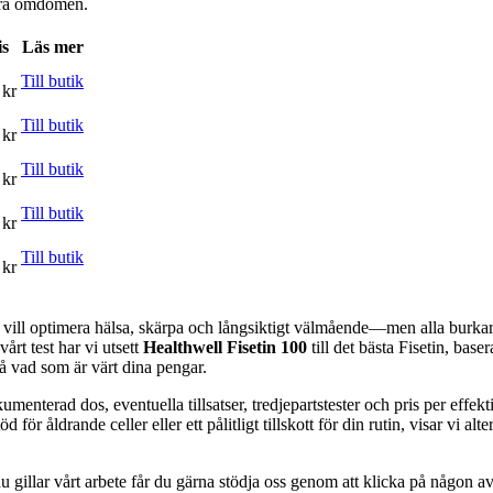
våra omdömen.
is
Läs mer
Till butik
 kr
Till butik
 kr
Till butik
 kr
Till butik
 kr
Till butik
 kr
som vill optimera hälsa, skärpa och långsiktigt välmående—men alla burkar
vårt test har vi utsett
Healthwell Fisetin 100
till det bästa Fisetin, bas
å vad som är värt dina pengar.
umenterad dos, eventuella tillsatser, tredjepartstester och pris per effe
för åldrande celler eller ett pålitligt tillskott för din rutin, visar vi 
 gillar vårt arbete får du gärna stödja oss genom att klicka på någon av 