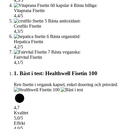
4,5/5
4
Bästa billiga:
Vitaprana Fisetin
4,4/5
5
Bästa antioxidant:
Cestfilo Fisetin
4,3/5
6
Bästa organstöd:
Hepatica Fisetin
4,2/5
7
Bästa veganska:
Fairvital Fisetin
4,1/5
1. Bäst i test: Healthwell Fisetin 100
Ren fisetin i vegansk kapsel, enkel dosering och prisvärd.
4,7
Kvalitet
5,0/5
Effekt
4,0/5