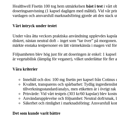
Healthwell Fisetin 100 tog hem utmärkelsen
bäst i test
i vårt o
doseringsanvisning (1 kapsel dagligen med måltid). Vid vår pris
vardagen och ansvarsfull marknadsföring gjorde att den stack ut
Vårt intryck under testet
Under våra åtta veckors praktiska användning upplevdes kapslarn
diskret, nästan neutral doft – inget som “tar över” på morgonen.
märkte enstaka testpersoner en lätt värmekänsla i magen vid för
Följsamheten blev hög just för att doseringen är enkel: 1 kapse
är vegetabilisk (lämplig för veganer), vilket underlättar för fle
Våra kriterier
Innehåll och dos: 100 mg fisetin per kapsel från Cotinus c
Kvalitet, transparens och spårbarhet: Tydlig ingrediensl
tillverkningsstandard/analys, men etiketten är i övrigt rak
Prisvärde: Vid vårt testpris (303 kr/60 kapslar) blev kost
Användarupplevelse och följsamhet: Neutral doft/smak, l
Säkerhet och rimlighet i marknadsföring: Ansvarsfull komm
Det som kunde varit bättre