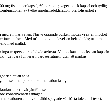
0 mg fisetin per kapsel, 60 portioner, vegetabilisk kapsel och tydlig
Kombinationen av tydlig innehållsdeklaration, bra följsamhet i
ja med ett glas vatten. När vi öppnade burken möttes vi av en mycket
ver inte i halsen. Med måltid blev upplevelsen helt sömlös; utan mat
mband med måltid.
ch inga testpersoner behövde avbryta. Vi uppskattade också att kapseln
yck – det bara fungerar i vardagsrutinen, utan att märkas.
 det lätt att följa.
 gärna sett mer publik dokumentation kring
 konkurrenter i vår jämförelse.
ade konsekvensen i intaget.
endationen att ta vid måltid speglade vår bästa tolerans i testet.