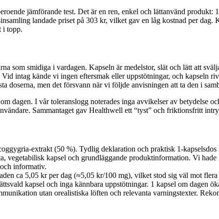
beroende jämförande test. Det är en ren, enkel och lättanvänd produkt: 10
insamling landade priset på 303 kr, vilket gav en låg kostnad per dag. 
 i topp.
a som smidiga i vardagen. Kapseln är medelstor, slät och lätt att sväl
 Vid intag kände vi ingen eftersmak eller uppstötningar, och kapseln ri
sta doserna, men det försvann när vi följde anvisningen att ta den i sa
l om dagen. I vår toleranslogg noterades inga avvikelser av betydelse o
r användare. Sammantaget gav Healthwell ett “tyst” och friktionsfritt intr
oggygria-extrakt (50 %). Tydlig deklaration och praktisk 1-kapselsdos gör
ista, vegetabilisk kapsel och grundläggande produktinformation. Vi hade
 och informativ.
naden ca 5,05 kr per dag (≈5,05 kr/100 mg), vilket stod sig väl mot flera
ättsvald kapsel och inga kännbara uppstötningar. 1 kapsel om dagen ök
unikation utan orealistiska löften och relevanta varningstexter. Rekomm