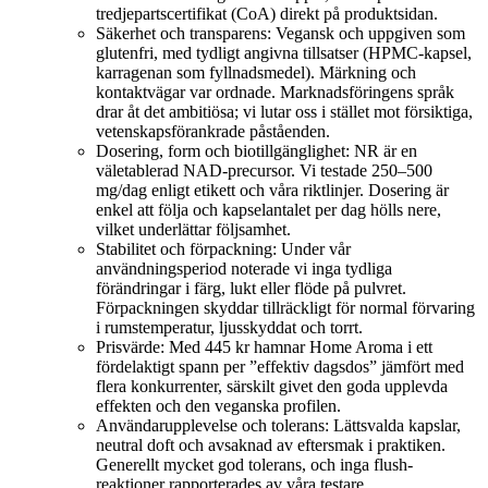
tredjepartscertifikat (CoA) direkt på produktsidan.
Säkerhet och transparens: Vegansk och uppgiven som
glutenfri, med tydligt angivna tillsatser (HPMC-kapsel,
karragenan som fyllnadsmedel). Märkning och
kontaktvägar var ordnade. Marknadsföringens språk
drar åt det ambitiösa; vi lutar oss i stället mot försiktiga,
vetenskapsförankrade påståenden.
Dosering, form och biotillgänglighet: NR är en
väletablerad NAD-precursor. Vi testade 250–500
mg/dag enligt etikett och våra riktlinjer. Dosering är
enkel att följa och kapselantalet per dag hölls nere,
vilket underlättar följsamhet.
Stabilitet och förpackning: Under vår
användningsperiod noterade vi inga tydliga
förändringar i färg, lukt eller flöde på pulvret.
Förpackningen skyddar tillräckligt för normal förvaring
i rumstemperatur, ljusskyddat och torrt.
Prisvärde: Med 445 kr hamnar Home Aroma i ett
fördelaktigt spann per ”effektiv dagsdos” jämfört med
flera konkurrenter, särskilt givet den goda upplevda
effekten och den veganska profilen.
Användarupplevelse och tolerans: Lättsvalda kapslar,
neutral doft och avsaknad av eftersmak i praktiken.
Generellt mycket god tolerans, och inga flush-
reaktioner rapporterades av våra testare.