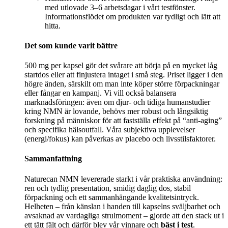
med utlovade 3–6 arbetsdagar i vårt testfönster.
Informationsflödet om produkten var tydligt och lätt att
hitta.
Det som kunde varit bättre
500 mg per kapsel gör det svårare att börja på en mycket låg
startdos eller att finjustera intaget i små steg. Priset ligger i den
högre änden, särskilt om man inte köper större förpackningar
eller fångar en kampanj. Vi vill också balansera
marknadsföringen: även om djur- och tidiga humanstudier
kring NMN är lovande, behövs mer robust och långsiktig
forskning på människor för att fastställa effekt på “anti‑aging”
och specifika hälsoutfall. Våra subjektiva upplevelser
(energi/fokus) kan påverkas av placebo och livsstilsfaktorer.
Sammanfattning
Naturecan NMN levererade starkt i vår praktiska användning:
ren och tydlig presentation, smidig daglig dos, stabil
förpackning och ett sammanhängande kvalitetsintryck.
Helheten – från känslan i handen till kapselns sväljbarhet och
avsaknad av vardagliga strulmoment – gjorde att den stack ut i
ett tätt fält och därför blev vår vinnare och
bäst i test
.