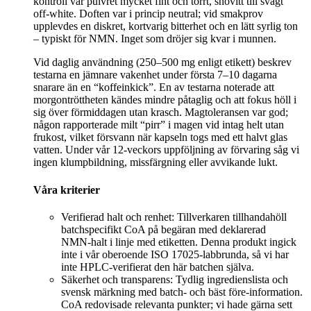
kontroll var pulvret mycket fint och torrt, snövitt till svagt
off‑white. Doften var i princip neutral; vid smakprov
upplevdes en diskret, kortvarig bitterhet och en lätt syrlig ton
– typiskt för NMN. Inget som dröjer sig kvar i munnen.
Vid daglig användning (250–500 mg enligt etikett) beskrev
testarna en jämnare vakenhet under första 7–10 dagarna
snarare än en “koffeinkick”. En av testarna noterade att
morgontröttheten kändes mindre påtaglig och att fokus höll i
sig över förmiddagen utan krasch. Magtoleransen var god;
någon rapporterade milt “pirr” i magen vid intag helt utan
frukost, vilket försvann när kapseln togs med ett halvt glas
vatten. Under vår 12‑veckors uppföljning av förvaring såg vi
ingen klumpbildning, missfärgning eller avvikande lukt.
Våra kriterier
Verifierad halt och renhet: Tillverkaren tillhandahöll
batchspecifikt CoA på begäran med deklarerad
NMN‑halt i linje med etiketten. Denna produkt ingick
inte i vår oberoende ISO 17025‑labbrunda, så vi har
inte HPLC‑verifierat den här batchen själva.
Säkerhet och transparens: Tydlig ingredienslista och
svensk märkning med batch- och bäst före‑information.
CoA redovisade relevanta punkter; vi hade gärna sett