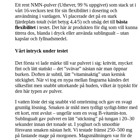
Ett rent NMN-pulver (Uthever, 99 % uppgivet) som stack ut i
vårt 16‑veckors test för sin flexibilitet i dosering och
användning i vardagen. Vi placerade det på en stark
fjärdeplats totalt (vårt betyg 4,4/5) och utsåg det till
bästa
flexibilitet
i testet. Det här är produkten för dig som vill kunna
titrera dos, blanda i dryck eller använda sublingualt – utan
kapslar och fyllnadsmedel.
Vårt intryck under testet
Det första vi lade märke till var pulvret i sig: kritvitt, mycket
fint och lätt statiskt – det ”svävar” nästan när man öppnar
burken. Doften är subtil, lätt ”vitaminaktig” utan kemisk
stickighet. När vi tog en nypa mellan fingrarna kändes det
silkesfint men snabbt uttorkande på huden, vilket är typiskt för
den här typen av pulver.
I vatten löste det sig snabbt vid omrörning och gav en svagt
grumlig lösning. Smaken är mild men tydligt syrligt‑bitter med
ett kort, rent avslut – ungefär som en svag B‑vitamin‑ton.
Sublingualt gav pulvret en lätt ”stickning” på tungan i 20–30
sekunder innan det tonade ut. I yoghurt och smoothie
försvann smaken nästan helt. Vi testade främst 250–500 mg
på fastande mage på morgonen. Magsmältningen var för de