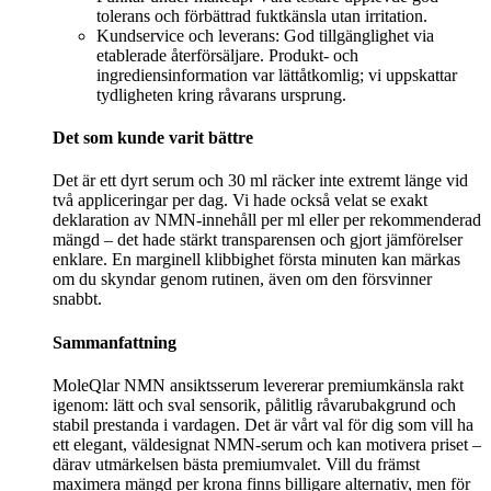
tolerans och förbättrad fuktkänsla utan irritation.
Kundservice och leverans: God tillgänglighet via
etablerade återförsäljare. Produkt- och
ingrediensinformation var lättåtkomlig; vi uppskattar
tydligheten kring råvarans ursprung.
Det som kunde varit bättre
Det är ett dyrt serum och 30 ml räcker inte extremt länge vid
två appliceringar per dag. Vi hade också velat se exakt
deklaration av NMN-innehåll per ml eller per rekommenderad
mängd – det hade stärkt transparensen och gjort jämförelser
enklare. En marginell klibbighet första minuten kan märkas
om du skyndar genom rutinen, även om den försvinner
snabbt.
Sammanfattning
MoleQlar NMN ansiktsserum levererar premiumkänsla rakt
igenom: lätt och sval sensorik, pålitlig råvarubakgrund och
stabil prestanda i vardagen. Det är vårt val för dig som vill ha
ett elegant, väldesignat NMN-serum och kan motivera priset –
därav utmärkelsen bästa premiumvalet. Vill du främst
maximera mängd per krona finns billigare alternativ, men för