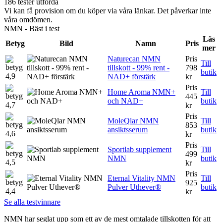
186 tester utförda
Vi kan få provision om du köper via våra länkar. Det påverkar inte
våra omdömen.
NMN - Bäst i test
Läs
Betyg
Bild
Namn
Pris
mer
Naturecan NMN
Pris
Till
tillskott - 99% rent -
798
butik
4,9
NAD+ förstärk
kr
Pris
Home Aroma NMN+
Till
445
och NAD+
butik
4,7
kr
Pris
MoleQlar NMN
Till
853
ansiktsserum
butik
4,6
kr
Pris
Sportlab supplement
Till
499
NMN
butik
4,5
kr
Pris
Eternal Vitality NMN
Till
925
Pulver Uthever®
butik
4,4
kr
Se alla testvinnare
NMN har seglat upp som ett av de mest omtalade tillskotten för att