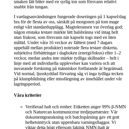
smaken lätt bitter med en syrlig ton som försvann relativt
snabbt från tungan.
I vardagsanvändningen fungerade doseringen på 1 kapsel/dag
bra för de flesta av oss, särskilt på morgonen på tom mage
enligt vårt standardupplägg. Magtoleransen var överlag god;
någon enstaka testare märkte lätt halsbränna vid intag helt
utan frukost, som försvann när kapseln togs med en liten
måltid. Under våra 16 veckor av fälttest (med 7 dagars
uppehåll mellan produkter) noterade flera testare diskreta,
subjektiva förbättringar i dagboken (energi/fokus) efter 1–2
veckor, medan andra inte märkte tydliga skillnader – helt i
linje med att individuella upplevelser kan variera och att
nuvarande forskning på människor fortfarande är begränsad.
Vid normal, ljusskyddad förvaring såg vi inga tydliga tecken
på klumpbildning eller missfärgning av innehållet under vår
lagringsperiod.
Våra kriterier
Verifierad halt och renhet: Etiketten anger 99% β‑NMN
och Naturecan kommunicerar tredjepartstester. Vår
dokumentgranskning och batchspårning gav ett gott
helhetsintryck utan uppenbara varningsflaggor. Vi
viktar detta högt eftersom faktisk NMN‑halt är