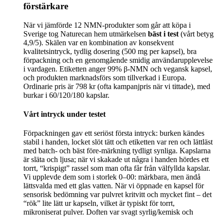
förstärkare
När vi jämförde 12 NMN-produkter som går att köpa i
Sverige tog Naturecan hem utmärkelsen
bäst i test
(vårt betyg
4,9/5). Skälen var en kombination av konsekvent
kvalitetsintryck, tydlig dosering (500 mg per kapsel), bra
förpackning och en genomgående smidig användarupplevelse
i vardagen. Etiketten anger 99% β‑NMN och vegansk kapsel,
och produkten marknadsförs som tillverkad i Europa.
Ordinarie pris är 798 kr (ofta kampanjpris när vi tittade), med
burkar i 60/120/180 kapslar.
Vårt intryck under testet
Förpackningen gav ett seriöst första intryck: burken kändes
stabil i handen, locket slöt tätt och etiketten var ren och lättläst
med batch- och bäst före‑märkning tydligt synliga. Kapslarna
är släta och ljusa; när vi skakade ut några i handen hördes ett
torrt, “krispigt” rassel som man ofta får från välfyllda kapslar.
Vi upplevde dem som i storlek 0–00: märkbara, men ändå
lättsvalda med ett glas vatten. När vi öppnade en kapsel för
sensorisk bedömning var pulvret kritvitt och mycket fint – det
“rök” lite lätt ur kapseln, vilket är typiskt för torrt,
mikroniserat pulver. Doften var svagt syrlig/kemisk och