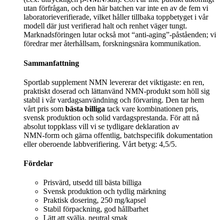
utan förfrågan, och den här batchen var inte en av de fem vi
laboratorieverifierade, vilket håller tillbaka toppbetyget i vår
modell där just verifierad halt och renhet väger tungt.
Marknadsföringen lutar också mot “anti‑aging”‑påståenden; vi
föredrar mer återhållsam, forskningsnära kommunikation.
Sammanfattning
Sportlab supplement NMN levererar det viktigaste: en ren,
praktiskt doserad och lättanvänd NMN‑produkt som höll sig
stabil i vår vardagsanvändning och förvaring. Den tar hem
vårt pris som
bästa billiga
tack vare kombinationen pris,
svensk produktion och solid vardagsprestanda. För att nå
absolut toppklass vill vi se tydligare deklaration av
NMN‑form och gärna offentlig, batchspecifik dokumentation
eller oberoende labbverifiering. Vårt betyg: 4,5/5.
Fördelar
Prisvärd, utsedd till bästa billiga
Svensk produktion och tydlig märkning
Praktisk dosering, 250 mg/kapsel
Stabil förpackning, god hållbarhet
Lätt att svälja, neutral smak