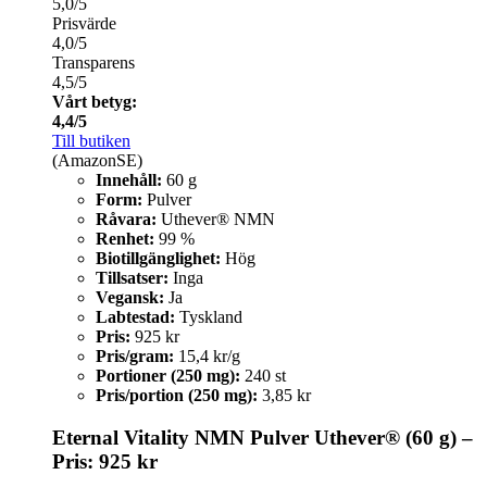
5,0/5
Prisvärde
4,0/5
Transparens
4,5/5
Vårt betyg:
4,4/5
Till butiken
(AmazonSE)
Innehåll:
60 g
Form:
Pulver
Råvara:
Uthever® NMN
Renhet:
99 %
Biotillgänglighet:
Hög
Tillsatser:
Inga
Vegansk:
Ja
Labtestad:
Tyskland
Pris:
925 kr
Pris/gram:
15,4 kr/g
Portioner (250 mg):
240 st
Pris/portion (250 mg):
3,85 kr
Eternal Vitality NMN Pulver Uthever® (60 g) –
Pris: 925 kr