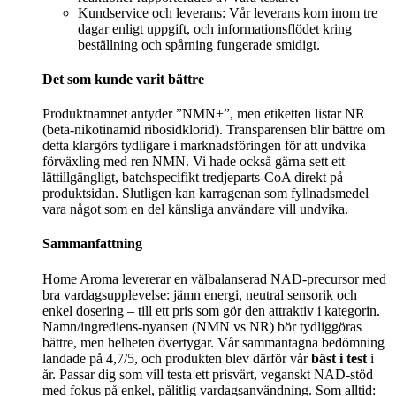
Kundservice och leverans: Vår leverans kom inom tre
dagar enligt uppgift, och informationsflödet kring
beställning och spårning fungerade smidigt.
Det som kunde varit bättre
Produktnamnet antyder ”NMN+”, men etiketten listar NR
(beta-nikotinamid ribosidklorid). Transparensen blir bättre om
detta klargörs tydligare i marknadsföringen för att undvika
förväxling med ren NMN. Vi hade också gärna sett ett
lättillgängligt, batchspecifikt tredjeparts-CoA direkt på
produktsidan. Slutligen kan karragenan som fyllnadsmedel
vara något som en del känsliga användare vill undvika.
Sammanfattning
Home Aroma levererar en välbalanserad NAD-precursor med
bra vardagsupplevelse: jämn energi, neutral sensorik och
enkel dosering – till ett pris som gör den attraktiv i kategorin.
Namn/ingrediens-nyansen (NMN vs NR) bör tydliggöras
bättre, men helheten övertygar. Vår sammantagna bedömning
landade på 4,7/5, och produkten blev därför vår
bäst i test
i
år. Passar dig som vill testa ett prisvärt, veganskt NAD-stöd
med fokus på enkel, pålitlig vardagsanvändning. Som alltid: