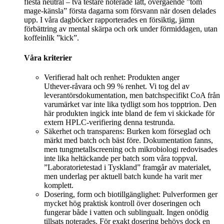
flesta neutral – två testare noterade lätt, övergående ”tom
mage‑känsla” första dagarna som försvann när dosen delades
upp. I våra dagböcker rapporterades en försiktig, jämn
förbättring av mental skärpa och ork under förmiddagen, utan
koffeinlik ”kick”.
Våra kriterier
Verifierad halt och renhet: Produkten anger
Uthever‑råvara och 99 % renhet. Vi tog del av
leverantörsdokumentation, men batchspecifikt CoA från
varumärket var inte lika tydligt som hos topptrion. Den
här produkten ingick inte bland de fem vi skickade för
extern HPLC‑verifiering denna testrunda.
Säkerhet och transparens: Burken kom förseglad och
märkt med batch och bäst före. Dokumentation fanns,
men tungmetallscreening och mikrobiologi redovisades
inte lika heltäckande per batch som våra toppval.
”Laboratorietestad i Tyskland” framgår av materialet,
men underlag per aktuell batch kunde ha varit mer
komplett.
Dosering, form och biotillgänglighet: Pulverformen ger
mycket hög praktisk kontroll över doseringen och
fungerar både i vatten och sublingualt. Ingen onödig
tillsats noterades. För exakt dosering behövs dock en