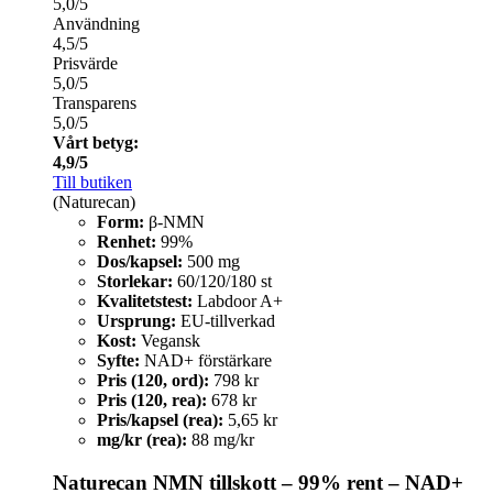
5,0/5
Användning
4,5/5
Prisvärde
5,0/5
Transparens
5,0/5
Vårt betyg:
4,9/5
Till butiken
(Naturecan)
Form:
β‑NMN
Renhet:
99%
Dos/kapsel:
500 mg
Storlekar:
60/120/180 st
Kvalitetstest:
Labdoor A+
Ursprung:
EU‑tillverkad
Kost:
Vegansk
Syfte:
NAD+ förstärkare
Pris (120, ord):
798 kr
Pris (120, rea):
678 kr
Pris/kapsel (rea):
5,65 kr
mg/kr (rea):
88 mg/kr
Naturecan NMN tillskott – 99% rent – NAD+