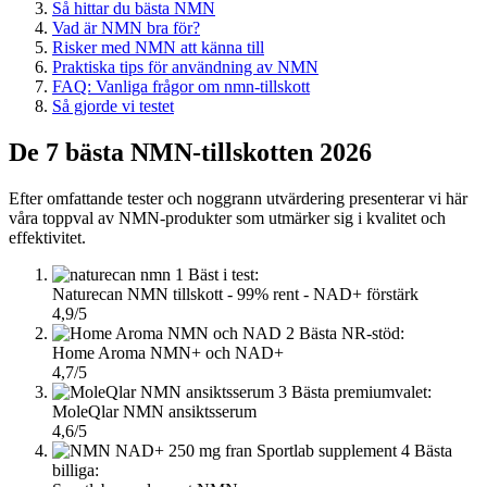
Så hittar du bästa NMN
Vad är NMN bra för?
Risker med NMN att känna till
Praktiska tips för användning av NMN
FAQ: Vanliga frågor om nmn-tillskott
Så gjorde vi testet
De 7 bästa NMN-tillskotten 2026
Efter omfattande tester och noggrann utvärdering presenterar vi här
våra toppval av NMN-produkter som utmärker sig i kvalitet och
effektivitet.
1
Bäst i test:
Naturecan NMN tillskott - 99% rent - NAD+ förstärk
4,9/5
2
Bästa NR-stöd:
Home Aroma NMN+ och NAD+
4,7/5
3
Bästa premiumvalet:
MoleQlar NMN ansiktsserum
4,6/5
4
Bästa
billiga: