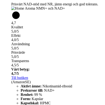
Prisvärt NAD-stöd med NR, jämn energi och god tolerans.
4,7
Kvalitet
5,0/5
Effekt
4,0/5
Användning
5,0/5
Prisvärde
5,0/5
Transparens
4,5/5
Vårt betyg:
4,7/5
Till butiken
(AmazonSE)
Aktivt ämne:
Nikotinamid-ribosid
Prekursor till:
NAD+
Renhet:
99 %
Form:
Kapslar
Kapselskal:
HPMC