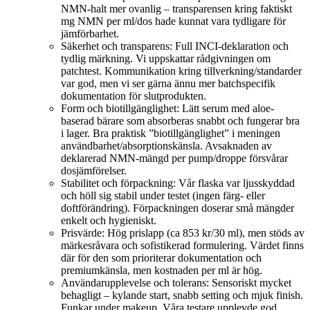
NMN-halt mer ovanlig – transparensen kring faktiskt
mg NMN per ml/dos hade kunnat vara tydligare för
jämförbarhet.
Säkerhet och transparens: Full INCI-deklaration och
tydlig märkning. Vi uppskattar rådgivningen om
patchtest. Kommunikation kring tillverkning/standarder
var god, men vi ser gärna ännu mer batchspecifik
dokumentation för slutprodukten.
Form och biotillgänglighet: Lätt serum med aloe-
baserad bärare som absorberas snabbt och fungerar bra
i lager. Bra praktisk ”biotillgänglighet” i meningen
användbarhet/absorptionskänsla. Avsaknaden av
deklarerad NMN-mängd per pump/droppe försvårar
dosjämförelser.
Stabilitet och förpackning: Vår flaska var ljusskyddad
och höll sig stabil under testet (ingen färg- eller
doftförändring). Förpackningen doserar små mängder
enkelt och hygieniskt.
Prisvärde: Hög prislapp (ca 853 kr/30 ml), men stöds av
märkesråvara och sofistikerad formulering. Värdet finns
där för den som prioriterar dokumentation och
premiumkänsla, men kostnaden per ml är hög.
Användarupplevelse och tolerans: Sensoriskt mycket
behagligt – kylande start, snabb setting och mjuk finish.
Funkar under makeup. Våra testare upplevde god