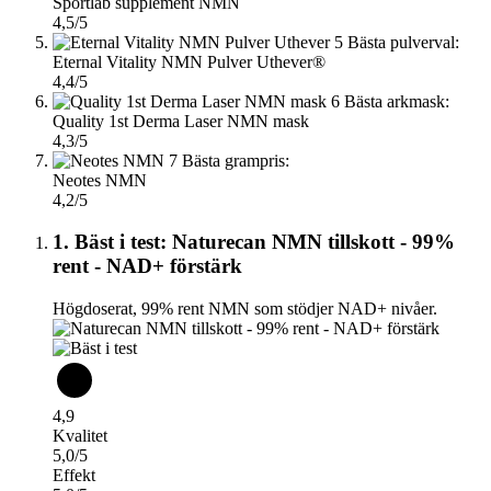
Sportlab supplement NMN
4,5/5
5
Bästa pulverval:
Eternal Vitality NMN Pulver Uthever®
4,4/5
6
Bästa arkmask:
Quality 1st Derma Laser NMN mask
4,3/5
7
Bästa grampris:
Neotes NMN
4,2/5
1. Bäst i test: Naturecan NMN tillskott - 99%
rent - NAD+ förstärk
Högdoserat, 99% rent NMN som stödjer NAD+ nivåer.
4,9
Kvalitet
5,0/5
Effekt