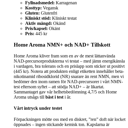
Fyllnadsmedel:
Karragenan
Kosttyp:
Vegansk
Gluten:
Glutenfri
Kliniskt stöd:
Kliniskt testat
Aktiv mängd:
Okänd
Pris/kapsel:
Okänt
Pris:
445 kr
Home Aroma NMN+ och NAD+ Tillskott
Home Aroma kliver fram som en av de mest lättanvända
NAD-precursorprodukterna vi testat – med jämn energikänsla
i vardagen, bra tolerans och en prislapp som sticker ut positivt
(445 kr). Notera att produkten enligt etiketten innehåller beta-
nikotinamid ribosidklorid (NR) snarare än rent NMN, men vi
bedömer den inom ramen för NAD-precursorer i vårt NMN-
test eftersom syftet – att stödja NAD+ – är likartat.
Sammantaget gav vår helhetsbedömning 4,7/5 och Home
Aroma utsågs till
bäst i test
i år.
Vårt intryck under testet
Förpackningen mötte oss med en diskret, ”ren” doft när locket
öppnades – ingen stickande kemisk ton. Kapslarna är