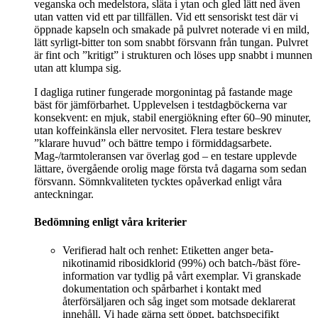
veganska och medelstora, släta i ytan och gled lätt ned även
utan vatten vid ett par tillfällen. Vid ett sensoriskt test där vi
öppnade kapseln och smakade på pulvret noterade vi en mild,
lätt syrligt-bitter ton som snabbt försvann från tungan. Pulvret
är fint och ”kritigt” i strukturen och löses upp snabbt i munnen
utan att klumpa sig.
I dagliga rutiner fungerade morgonintag på fastande mage
bäst för jämförbarhet. Upplevelsen i testdagböckerna var
konsekvent: en mjuk, stabil energiökning efter 60–90 minuter,
utan koffeinkänsla eller nervositet. Flera testare beskrev
”klarare huvud” och bättre tempo i förmiddagsarbete.
Mag-/tarmtoleransen var överlag god – en testare upplevde
lättare, övergående orolig mage första två dagarna som sedan
försvann. Sömnkvaliteten tycktes opåverkad enligt våra
anteckningar.
Bedömning enligt våra kriterier
Verifierad halt och renhet: Etiketten anger beta-
nikotinamid ribosidklorid (99%) och batch-/bäst före-
information var tydlig på vårt exemplar. Vi granskade
dokumentation och spårbarhet i kontakt med
återförsäljaren och såg inget som motsade deklarerat
innehåll. Vi hade gärna sett öppet, batchspecifikt