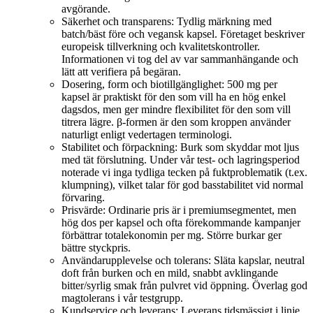
avgörande.
Säkerhet och transparens: Tydlig märkning med
batch/bäst före och vegansk kapsel. Företaget beskriver
europeisk tillverkning och kvalitetskontroller.
Informationen vi tog del av var sammanhängande och
lätt att verifiera på begäran.
Dosering, form och biotillgänglighet: 500 mg per
kapsel är praktiskt för den som vill ha en hög enkel
dagsdos, men ger mindre flexibilitet för den som vill
titrera lägre. β‑formen är den som kroppen använder
naturligt enligt vedertagen terminologi.
Stabilitet och förpackning: Burk som skyddar mot ljus
med tät förslutning. Under vår test- och lagringsperiod
noterade vi inga tydliga tecken på fuktproblematik (t.ex.
klumpning), vilket talar för god basstabilitet vid normal
förvaring.
Prisvärde: Ordinarie pris är i premiumsegmentet, men
hög dos per kapsel och ofta förekommande kampanjer
förbättrar totalekonomin per mg. Större burkar ger
bättre styckpris.
Användarupplevelse och tolerans: Släta kapslar, neutral
doft från burken och en mild, snabbt avklingande
bitter/syrlig smak från pulvret vid öppning. Överlag god
magtolerans i vår testgrupp.
Kundservice och leverans: Leverans tidsmässigt i linje