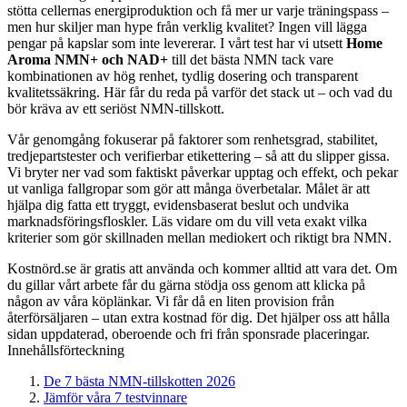
stötta cellernas energiproduktion och få mer ur varje träningspass –
men hur skiljer man hype från verklig kvalitet? Ingen vill lägga
pengar på kapslar som inte levererar. I vårt test har vi utsett
Home
Aroma NMN+ och NAD+
till det bästa NMN tack vare
kombinationen av hög renhet, tydlig dosering och transparent
kvalitetssäkring. Här får du reda på varför det stack ut – och vad du
bör kräva av ett seriöst NMN-tillskott.
Vår genomgång fokuserar på faktorer som renhetsgrad, stabilitet,
tredjepartstester och verifierbar etikettering – så att du slipper gissa.
Vi bryter ner vad som faktiskt påverkar upptag och effekt, och pekar
ut vanliga fallgropar som gör att många överbetalar. Målet är att
hjälpa dig fatta ett tryggt, evidensbaserat beslut och undvika
marknadsföringsfloskler. Läs vidare om du vill veta exakt vilka
kriterier som gör skillnaden mellan mediokert och riktigt bra NMN.
Kostnörd.se är gratis att använda och kommer alltid att vara det. Om
du gillar vårt arbete får du gärna stödja oss genom att klicka på
någon av våra köplänkar. Vi får då en liten provision från
återförsäljaren – utan extra kostnad för dig. Det hjälper oss att hålla
sidan uppdaterad, oberoende och fri från sponsrade placeringar.
Innehållsförteckning
De 7 bästa NMN-tillskotten 2026
Jämför våra 7 testvinnare