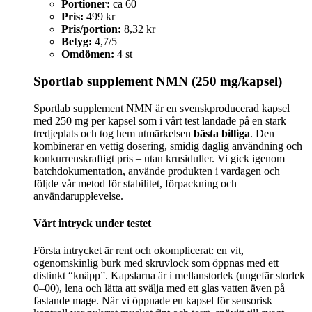
Portioner:
ca 60
Pris:
499 kr
Pris/portion:
8,32 kr
Betyg:
4,7/5
Omdömen:
4 st
Sportlab supplement NMN (250 mg/kapsel)
Sportlab supplement NMN är en svenskproducerad kapsel
med 250 mg per kapsel som i vårt test landade på en stark
tredjeplats och tog hem utmärkelsen
bästa billiga
. Den
kombinerar en vettig dosering, smidig daglig användning och
konkurrenskraftigt pris – utan krusiduller. Vi gick igenom
batchdokumentation, använde produkten i vardagen och
följde vår metod för stabilitet, förpackning och
användarupplevelse.
Vårt intryck under testet
Första intrycket är rent och okomplicerat: en vit,
ogenomskinlig burk med skruvlock som öppnas med ett
distinkt “knäpp”. Kapslarna är i mellanstorlek (ungefär storlek
0–00), lena och lätta att svälja med ett glas vatten även på
fastande mage. När vi öppnade en kapsel för sensorisk