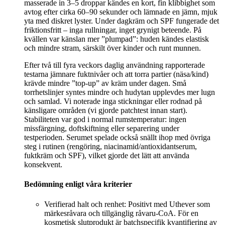
masserade in 3–5 droppar kändes en kort, fin klibbighet som
avtog efter cirka 60–90 sekunder och lämnade en jämn, mjuk
yta med diskret lyster. Under dagkräm och SPF fungerade det
friktionsfritt – inga rullningar, inget grynigt beteende. På
kvällen var känslan mer ”plumpad”: huden kändes elastisk
och mindre stram, särskilt över kinder och runt munnen.
Efter två till fyra veckors daglig användning rapporterade
testarna jämnare fuktnivåer och att torra partier (näsa/kind)
krävde mindre ”top-up” av kräm under dagen. Små
torrhetslinjer syntes mindre och hudytan upplevdes mer lugn
och samlad. Vi noterade inga stickningar eller rodnad på
känsligare områden (vi gjorde patchtest innan start).
Stabiliteten var god i normal rumstemperatur: ingen
missfärgning, doftskiftning eller separering under
testperioden. Serumet spelade också snällt ihop med övriga
steg i rutinen (rengöring, niacinamid/antioxidantserum,
fuktkräm och SPF), vilket gjorde det lätt att använda
konsekvent.
Bedömning enligt våra kriterier
Verifierad halt och renhet: Positivt med Uthever som
märkesråvara och tillgänglig råvaru-CoA. För en
kosmetisk slutprodukt är batchspecifik kvantifiering av