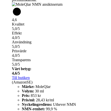
4,6
Kvalitet
5,0/5
Effekt
4,0/5
Användning
5,0/5
Prisvärde
4,0/5
Transparens
5,0/5
Vårt betyg:
4,6/5
Till butiken
(AmazonSE)
Märke:
MoleQlar
Volym:
30 ml
Pris:
853 kr
Pris/ml:
28,43 kr/ml
Nyckelingrediens:
Uthever NMN
NMN-renhet:
99,9 %