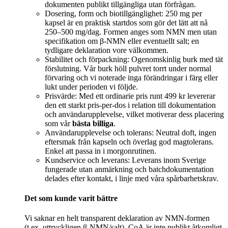
dokumenten publikt tillgängliga utan förfrågan.
Dosering, form och biotillgänglighet: 250 mg per
kapsel är en praktisk startdos som gör det lätt att nå
250–500 mg/dag. Formen anges som NMN men utan
specifikation om β‑NMN eller eventuellt salt; en
tydligare deklaration vore välkommen.
Stabilitet och förpackning: Ogenomskinlig burk med tät
förslutning. Vår burk höll pulvret torrt under normal
förvaring och vi noterade inga förändringar i färg eller
lukt under perioden vi följde.
Prisvärde: Med ett ordinarie pris runt 499 kr levererar
den ett starkt pris‑per‑dos i relation till dokumentation
och användarupplevelse, vilket motiverar dess placering
som vår
bästa billiga
.
Användarupplevelse och tolerans: Neutral doft, ingen
eftersmak från kapseln och överlag god magtolerans.
Enkel att passa in i morgonrutinen.
Kundservice och leverans: Leverans inom Sverige
fungerade utan anmärkning och batchdokumentation
delades efter kontakt, i linje med våra spårbarhetskrav.
Det som kunde varit bättre
Vi saknar en helt transparent deklaration av NMN‑formen
(t.ex. uttryckligen β‑NMN/salt). CoA är inte publikt åtkomligt