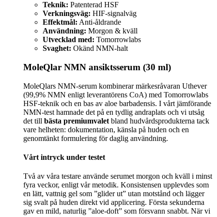
Teknik:
Patenterad HSF
Verkningsväg:
HIF-signalväg
Effektmål:
Anti-åldrande
Användning:
Morgon & kväll
Utvecklad med:
Tomorrowlabs
Svaghet:
Okänd NMN-halt
MoleQlar NMN ansiktsserum (30 ml)
MoleQlars NMN-serum kombinerar märkesråvaran Uthever
(99,9% NMN enligt leverantörens CoA) med Tomorrowlabs
HSF-teknik och en bas av aloe barbadensis. I vårt jämförande
NMN-test hamnade det på en tydlig andraplats och vi utsåg
det till
bästa premiumvalet
bland hudvårdsprodukterna tack
vare helheten: dokumentation, känsla på huden och en
genomtänkt formulering för daglig användning.
Vårt intryck under testet
Två av våra testare använde serumet morgon och kväll i minst
fyra veckor, enligt vår metodik. Konsistensen upplevdes som
en lätt, vattnig gel som ”glider ut” utan motstånd och lägger
sig svalt på huden direkt vid applicering. Första sekunderna
gav en mild, naturlig ”aloe-doft” som försvann snabbt. När vi