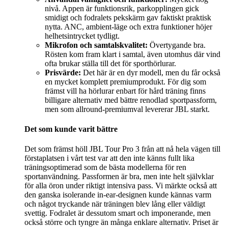
nivå. Appen är funktionsrik, parkopplingen gick
smidigt och fodralets pekskärm gav faktiskt praktisk
nytta. ANC, ambient-läge och extra funktioner höjer
helhetsintrycket tydligt.
Mikrofon och samtalskvalitet:
Övertygande bra.
Rösten kom fram klart i samtal, även utomhus där vind
ofta brukar ställa till det för sporthörlurar.
Prisvärde:
Det här är en dyr modell, men du får också
en mycket komplett premiumprodukt. För dig som
främst vill ha hörlurar enbart för hård träning finns
billigare alternativ med bättre renodlad sportpassform,
men som allround-premiumval levererar JBL starkt.
Det som kunde varit bättre
Det som främst höll JBL Tour Pro 3 från att nå hela vägen till
förstaplatsen i vårt test var att den inte känns fullt lika
träningsoptimerad som de bästa modellerna för ren
sportanvändning. Passformen är bra, men inte helt självklar
för alla öron under riktigt intensiva pass. Vi märkte också att
den ganska isolerande in-ear-designen kunde kännas varm
och något tryckande när träningen blev lång eller väldigt
svettig. Fodralet är dessutom smart och imponerande, men
också större och tyngre än många enklare alternativ. Priset är