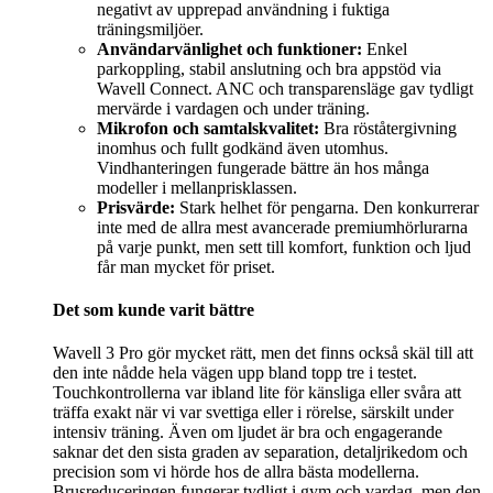
negativt av upprepad användning i fuktiga
träningsmiljöer.
Användarvänlighet och funktioner:
Enkel
parkoppling, stabil anslutning och bra appstöd via
Wavell Connect. ANC och transparensläge gav tydligt
mervärde i vardagen och under träning.
Mikrofon och samtalskvalitet:
Bra röståtergivning
inomhus och fullt godkänd även utomhus.
Vindhanteringen fungerade bättre än hos många
modeller i mellanprisklassen.
Prisvärde:
Stark helhet för pengarna. Den konkurrerar
inte med de allra mest avancerade premiumhörlurarna
på varje punkt, men sett till komfort, funktion och ljud
får man mycket för priset.
Det som kunde varit bättre
Wavell 3 Pro gör mycket rätt, men det finns också skäl till att
den inte nådde hela vägen upp bland topp tre i testet.
Touchkontrollerna var ibland lite för känsliga eller svåra att
träffa exakt när vi var svettiga eller i rörelse, särskilt under
intensiv träning. Även om ljudet är bra och engagerande
saknar det den sista graden av separation, detaljrikedom och
precision som vi hörde hos de allra bästa modellerna.
Brusreduceringen fungerar tydligt i gym och vardag, men den