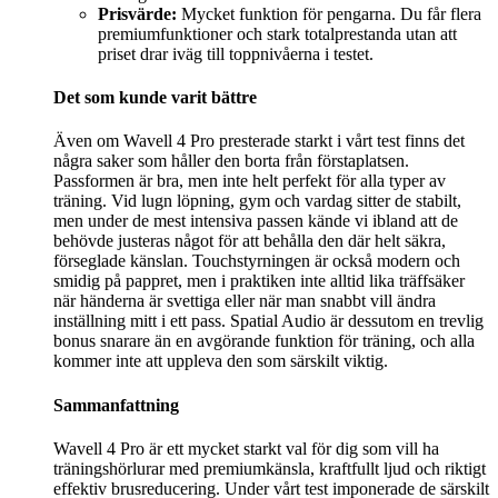
Prisvärde:
Mycket funktion för pengarna. Du får flera
premiumfunktioner och stark totalprestanda utan att
priset drar iväg till toppnivåerna i testet.
Det som kunde varit bättre
Även om Wavell 4 Pro presterade starkt i vårt test finns det
några saker som håller den borta från förstaplatsen.
Passformen är bra, men inte helt perfekt för alla typer av
träning. Vid lugn löpning, gym och vardag sitter de stabilt,
men under de mest intensiva passen kände vi ibland att de
behövde justeras något för att behålla den där helt säkra,
förseglade känslan. Touchstyrningen är också modern och
smidig på pappret, men i praktiken inte alltid lika träffsäker
när händerna är svettiga eller när man snabbt vill ändra
inställning mitt i ett pass. Spatial Audio är dessutom en trevlig
bonus snarare än en avgörande funktion för träning, och alla
kommer inte att uppleva den som särskilt viktig.
Sammanfattning
Wavell 4 Pro är ett mycket starkt val för dig som vill ha
träningshörlurar med premiumkänsla, kraftfullt ljud och riktigt
effektiv brusreducering. Under vårt test imponerade de särskilt