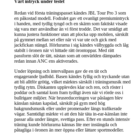
Vårt intryck under testet
Redan vid första träningspasset kändes JBL Tour Pro 3 som
en påkostad modell. Fodralet gav ett ovanligt premiumintryck
i handen, med tydlig tyngd och en skärm som faktiskt visade
sig vara mer användbar än vi först trodde. Det var smidigt att
kunna justera funktioner utan att plocka upp mobilen, särskilt
på gymmet mellan set eller när vi var ute och gick med
jackfickan stängd. Hörlurarna i sig kändes välbyggda och låg
stabilt i öronen när vi hittade rätt örontoppar. Med rätt
passform slöt de tätt, nästan som att omvärlden dämpades
redan innan ANC ens aktiverades.
Under löpning och intervallpass gav de en tät och
engagerande ljudbild. Basen kändes fyllig och tryckande utan
att bli alltför grötig, vilket märktes särskilt i träningsmusik med
tydlig rytm. Diskanten upplevdes klar och ren, och röster i
poddar och samtal kom fram tydligt även när vi rörde oss i
bullrigare miljöer. När brusreduceringen var påslagen blev
känslan nästan kapslad, särskilt på gym med hög
bakgrundsmusik eller under promenader längs trafikerade
vägar. Samtidigt märkte vi att den här täta in-ear-känslan inte
passar alla under längre, svettiga pass. Efter en stunds intensiv
träning kunde hörlurarna kännas lite mer instängda och
påtagliga i öronen än mer öppna eller lättare sportmodeller.