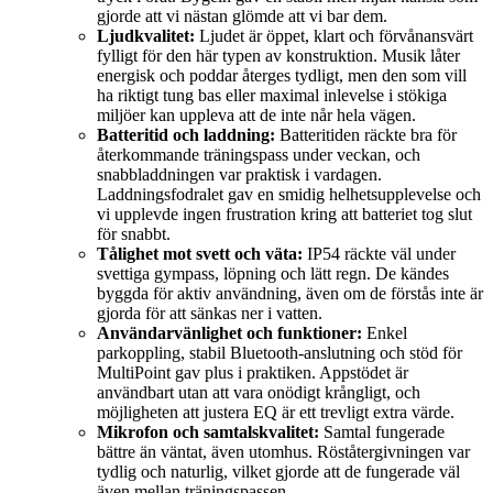
gjorde att vi nästan glömde att vi bar dem.
Ljudkvalitet:
Ljudet är öppet, klart och förvånansvärt
fylligt för den här typen av konstruktion. Musik låter
energisk och poddar återges tydligt, men den som vill
ha riktigt tung bas eller maximal inlevelse i stökiga
miljöer kan uppleva att de inte når hela vägen.
Batteritid och laddning:
Batteritiden räckte bra för
återkommande träningspass under veckan, och
snabbladdningen var praktisk i vardagen.
Laddningsfodralet gav en smidig helhetsupplevelse och
vi upplevde ingen frustration kring att batteriet tog slut
för snabbt.
Tålighet mot svett och väta:
IP54 räckte väl under
svettiga gympass, löpning och lätt regn. De kändes
byggda för aktiv användning, även om de förstås inte är
gjorda för att sänkas ner i vatten.
Användarvänlighet och funktioner:
Enkel
parkoppling, stabil Bluetooth-anslutning och stöd för
MultiPoint gav plus i praktiken. Appstödet är
användbart utan att vara onödigt krångligt, och
möjligheten att justera EQ är ett trevligt extra värde.
Mikrofon och samtalskvalitet:
Samtal fungerade
bättre än väntat, även utomhus. Röståtergivningen var
tydlig och naturlig, vilket gjorde att de fungerade väl
även mellan träningspassen.