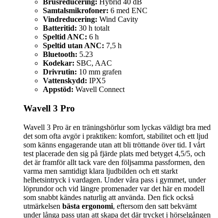
Brusreducering:
Hybrid 40 dB
Samtalsmikrofoner:
6 med ENC
Vindreducering:
Wind Cavity
Batteritid:
30 h totalt
Speltid ANC:
6 h
Speltid utan ANC:
7,5 h
Bluetooth:
5.23
Kodekar:
SBC, AAC
Drivrutin:
10 mm grafen
Vattenskydd:
IPX5
Appstöd:
Wavell Connect
Wavell 3 Pro
Wavell 3 Pro är en träningshörlur som lyckas väldigt bra med
det som ofta avgör i praktiken: komfort, stabilitet och ett ljud
som känns engagerande utan att bli tröttande över tid. I vårt
test placerade den sig på fjärde plats med betyget 4,5/5, och
det är framför allt tack vare den följsamma passformen, den
varma men samtidigt klara ljudbilden och ett starkt
helhetsintryck i vardagen. Under våra pass i gymmet, under
löprundor och vid längre promenader var det här en modell
som snabbt kändes naturlig att använda. Den fick också
utmärkelsen
bästa ergonomi
, eftersom den satt bekvämt
under långa pass utan att skapa det där trycket i hörselgången