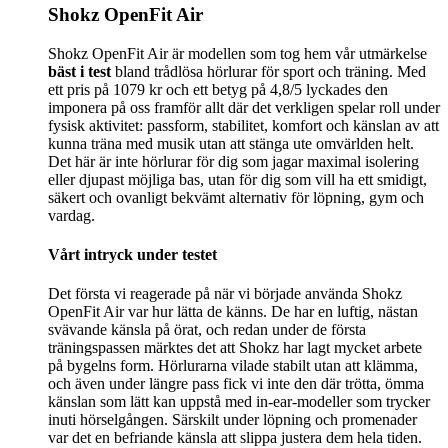
Shokz OpenFit Air
Shokz OpenFit Air är modellen som tog hem vår utmärkelse
bäst i test
bland trådlösa hörlurar för sport och träning. Med
ett pris på 1079 kr och ett betyg på 4,8/5 lyckades den
imponera på oss framför allt där det verkligen spelar roll under
fysisk aktivitet: passform, stabilitet, komfort och känslan av att
kunna träna med musik utan att stänga ute omvärlden helt.
Det här är inte hörlurar för dig som jagar maximal isolering
eller djupast möjliga bas, utan för dig som vill ha ett smidigt,
säkert och ovanligt bekvämt alternativ för löpning, gym och
vardag.
Vårt intryck under testet
Det första vi reagerade på när vi började använda Shokz
OpenFit Air var hur lätta de känns. De har en luftig, nästan
svävande känsla på örat, och redan under de första
träningspassen märktes det att Shokz har lagt mycket arbete
på bygelns form. Hörlurarna vilade stabilt utan att klämma,
och även under längre pass fick vi inte den där trötta, ömma
känslan som lätt kan uppstå med in-ear-modeller som trycker
inuti hörselgången. Särskilt under löpning och promenader
var det en befriande känsla att slippa justera dem hela tiden.