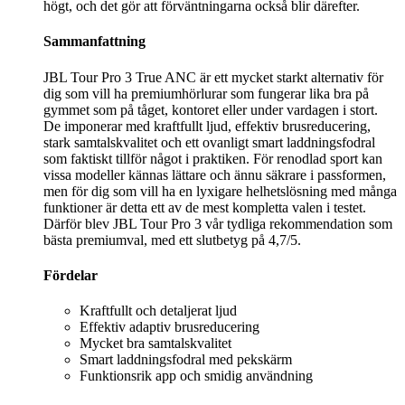
högt, och det gör att förväntningarna också blir därefter.
Sammanfattning
JBL Tour Pro 3 True ANC är ett mycket starkt alternativ för
dig som vill ha premiumhörlurar som fungerar lika bra på
gymmet som på tåget, kontoret eller under vardagen i stort.
De imponerar med kraftfullt ljud, effektiv brusreducering,
stark samtalskvalitet och ett ovanligt smart laddningsfodral
som faktiskt tillför något i praktiken. För renodlad sport kan
vissa modeller kännas lättare och ännu säkrare i passformen,
men för dig som vill ha en lyxigare helhetslösning med många
funktioner är detta ett av de mest kompletta valen i testet.
Därför blev JBL Tour Pro 3 vår tydliga rekommendation som
bästa premiumval, med ett slutbetyg på 4,7/5.
Fördelar
Kraftfullt och detaljerat ljud
Effektiv adaptiv brusreducering
Mycket bra samtalskvalitet
Smart laddningsfodral med pekskärm
Funktionsrik app och smidig användning