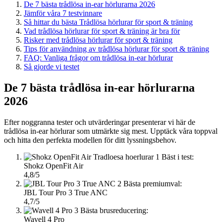
De 7 bästa trådlösa in-ear hörlurarna 2026
Jämför våra 7 testvinnare
Så hittar du bästa Trådlösa hörlurar för sport & träning
Vad trådlösa hörlurar för sport & träning är bra för
Risker med trådlösa hörlurar för sport & träning
Tips för användning av trådlösa hörlurar för sport & träning
FAQ: Vanliga frågor om trådlösa in-ear hörlurar
Så gjorde vi testet
De 7 bästa trådlösa in-ear hörlurarna
2026
Efter noggranna tester och utvärderingar presenterar vi här de
trådlösa in-ear hörlurar som utmärkte sig mest. Upptäck våra toppval
och hitta den perfekta modellen för ditt lyssningsbehov.
1
Bäst i test:
Shokz OpenFit Air
4,8/5
2
Bästa premiumval:
JBL Tour Pro 3 True ANC
4,7/5
3
Bästa brusreducering:
Wavell 4 Pro