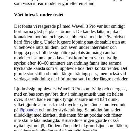
som vissa in-ear-modeller gör efter en stund.
Vårt intryck under testet
Det första vi reagerade på med Wavell 3 Pro var hur smidigt
hörlurarna gled på plats i öronen. De kändes lätta, mjuka i
kontakten mot örat och gav snabbt en tät men inte överdrivet
hård försegling. Under lugnare löpning satt de stabilt utan att
vi behövde rätta till dem, och även under intervaller och
hoppiga pass höll de sig bättre på plats än många andra
modeller i samma prisklass. Just komforten var en tydlig
styrka: efter 40–60 minuters användning fanns inte samma
tryckande känsla som vi upplevde hos flera konkurrenter. Det
gjorde stor skillnad under längre träningspass, men också vid
vardagsanvändning när hörlurarna satt i under längre perioder.
Ljudmässigt upplevdes Wavell 3 Pro som fyllig och energisk,
med en bas som gav bra driv i träningsmusik utan att helt ta
över. Basen hade en mjuk tyngd snarare än ett hårt dunk,
vilket gjorde att musik med mycket rytm kändes motiverande
på
löpbandet
och under styrketräning. Samtidigt fanns det
tillräckligt med klarhet i diskanten för att poddar och röster
inte skulle låta instängda. Brusreduceringen gjorde också
nytta i gymmiljö, där den dämpade bakgrundsljud som fläktar,
maskiner och allmänt sorl på ett märkbart sätt.