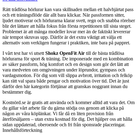
Rätt trådlösa hörlurar kan vara skillnaden mellan ett halvhjärtat pass
och ett träningsflöde där allt bara klickar. När passformen sitter,
ljudet motiverar och hörlurarna klarar svett, regn och snabba rörelser
blir det lättare att hålla fokus från första repetitionen till sista steget.
Problemet är att många modeller lovar mer än de faktiskt levererar
när tempot skruvas upp. Därför är det extra viktigt att välja ett
alternativ som verkligen fungerar i praktiken, inte bara på pappret.
I vårt test har vi utsett
Shokz OpenFit Air
till de bästa trådlösa
hörlurarna för sport & träning. De imponerade med en kombination
av säker passform, hög komfort och en design som gör det lätt att
vara medveten om omgivningen under löprundor, gympass och
vardagsmotion. För dig som vill slippa avbrott, irritation och felköp
kan rätt val spara både pengar och motivation över tid. Det är just
därför den här kategorin förtjänar att granskas noggrant innan du
bestämmer dig.
Kostnörd.se är gratis att använda och kommer alltid att vara det. Om
du gillar vårt arbete får du gärna stödja oss genom att klicka på
någon av våra köplänkar. Vi får då en liten provision från
återförsäljaren – utan extra kostnad för dig. Det hjälper oss att hålla
sidan uppdaterad, oberoende och fri från sponsrade placeringar.
Innehållsförteckning