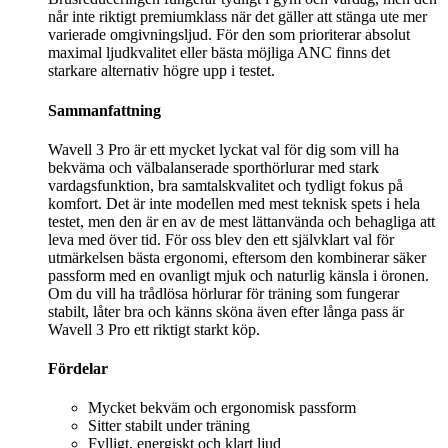
når inte riktigt premiumklass när det gäller att stänga ute mer
varierade omgivningsljud. För den som prioriterar absolut
maximal ljudkvalitet eller bästa möjliga ANC finns det
starkare alternativ högre upp i testet.
Sammanfattning
Wavell 3 Pro är ett mycket lyckat val för dig som vill ha
bekväma och välbalanserade sporthörlurar med stark
vardagsfunktion, bra samtalskvalitet och tydligt fokus på
komfort. Det är inte modellen med mest teknisk spets i hela
testet, men den är en av de mest lättanvända och behagliga att
leva med över tid. För oss blev den ett självklart val för
utmärkelsen bästa ergonomi, eftersom den kombinerar säker
passform med en ovanligt mjuk och naturlig känsla i öronen.
Om du vill ha trådlösa hörlurar för träning som fungerar
stabilt, låter bra och känns sköna även efter långa pass är
Wavell 3 Pro ett riktigt starkt köp.
Fördelar
Mycket bekväm och ergonomisk passform
Sitter stabilt under träning
Fylligt, energiskt och klart ljud