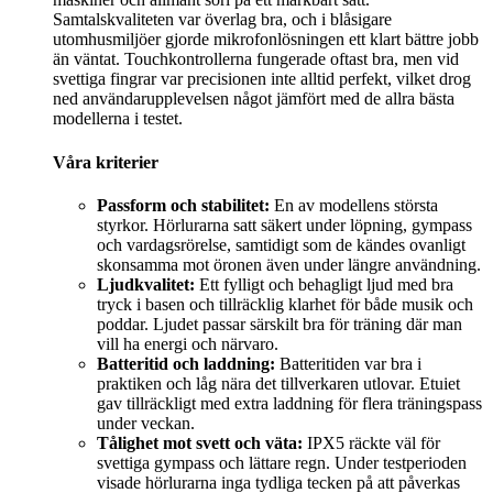
Samtalskvaliteten var överlag bra, och i blåsigare
utomhusmiljöer gjorde mikrofonlösningen ett klart bättre jobb
än väntat. Touchkontrollerna fungerade oftast bra, men vid
svettiga fingrar var precisionen inte alltid perfekt, vilket drog
ned användarupplevelsen något jämfört med de allra bästa
modellerna i testet.
Våra kriterier
Passform och stabilitet:
En av modellens största
styrkor. Hörlurarna satt säkert under löpning, gympass
och vardagsrörelse, samtidigt som de kändes ovanligt
skonsamma mot öronen även under längre användning.
Ljudkvalitet:
Ett fylligt och behagligt ljud med bra
tryck i basen och tillräcklig klarhet för både musik och
poddar. Ljudet passar särskilt bra för träning där man
vill ha energi och närvaro.
Batteritid och laddning:
Batteritiden var bra i
praktiken och låg nära det tillverkaren utlovar. Etuiet
gav tillräckligt med extra laddning för flera träningspass
under veckan.
Tålighet mot svett och väta:
IPX5 räckte väl för
svettiga gympass och lättare regn. Under testperioden
visade hörlurarna inga tydliga tecken på att påverkas