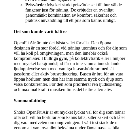
Prisvärde:
Mycket starkt prisvärde sett till hur väl de
fungerar just för träning. De erbjuder en ovanligt
genomtänkt kombination av komfort, säkerhet och
praktisk användning till ett pris som känns rimligt.
Det som kunde varit bättre
OpenFit Air är inte det bästa valet för alla. Den öppna
designen är en stor fördel vid träning utomhus och för dig som
vill ha koll på omgivningen, men den innebär också
kompromisser. I bullriga gym, på kollektivtrafik eller i miljöer
med mycket bakgrundsljud får du inte samma inneslutande
ljudupplevelse som med vanliga in-ear-hörlurar med tät
passform eller aktiv brusreducering. Basen är bra för att vara
öppna hörlurar, men den har inte samma tryck och djup som
vissa konkurrenter. För den som prioriterar ren ljudisolering
och maximal kraft i musiken finns det bättre alternativ.
Sammanfattning
Shokz OpenFit Air är ett mycket lyckat val för dig som tränar
ofta och vill ha hörlurar som känns lätta, sitter säkert och låter
dig vara medveten om omgivningen. I vårt test stack de ut
genom att vara ovanligt bekväma under långa pass, stabila i