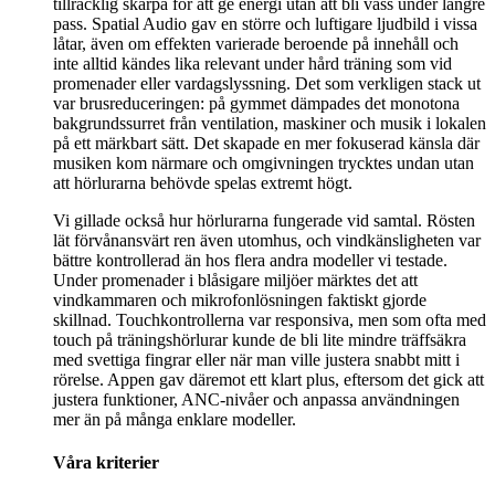
tillräcklig skärpa för att ge energi utan att bli vass under längre
pass. Spatial Audio gav en större och luftigare ljudbild i vissa
låtar, även om effekten varierade beroende på innehåll och
inte alltid kändes lika relevant under hård träning som vid
promenader eller vardagslyssning. Det som verkligen stack ut
var brusreduceringen: på gymmet dämpades det monotona
bakgrundssurret från ventilation, maskiner och musik i lokalen
på ett märkbart sätt. Det skapade en mer fokuserad känsla där
musiken kom närmare och omgivningen trycktes undan utan
att hörlurarna behövde spelas extremt högt.
Vi gillade också hur hörlurarna fungerade vid samtal. Rösten
lät förvånansvärt ren även utomhus, och vindkänsligheten var
bättre kontrollerad än hos flera andra modeller vi testade.
Under promenader i blåsigare miljöer märktes det att
vindkammaren och mikrofonlösningen faktiskt gjorde
skillnad. Touchkontrollerna var responsiva, men som ofta med
touch på träningshörlurar kunde de bli lite mindre träffsäkra
med svettiga fingrar eller när man ville justera snabbt mitt i
rörelse. Appen gav däremot ett klart plus, eftersom det gick att
justera funktioner, ANC-nivåer och anpassa användningen
mer än på många enklare modeller.
Våra kriterier