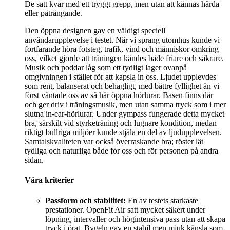
De satt kvar med ett tryggt grepp, men utan att kännas hårda
eller påträngande.
Den öppna designen gav en väldigt speciell
användarupplevelse i testet. När vi sprang utomhus kunde vi
fortfarande höra fotsteg, trafik, vind och människor omkring
oss, vilket gjorde att träningen kändes både friare och säkrare.
Musik och poddar låg som ett tydligt lager ovanpå
omgivningen i stället för att kapsla in oss. Ljudet upplevdes
som rent, balanserat och behagligt, med bättre fyllighet än vi
först väntade oss av så här öppna hörlurar. Basen finns där
och ger driv i träningsmusik, men utan samma tryck som i mer
slutna in-ear-hörlurar. Under gympass fungerade detta mycket
bra, särskilt vid styrketräning och lugnare kondition, medan
riktigt bullriga miljöer kunde stjäla en del av ljudupplevelsen.
Samtalskvaliteten var också överraskande bra; röster lät
tydliga och naturliga både för oss och för personen på andra
sidan.
Våra kriterier
Passform och stabilitet:
En av testets starkaste
prestationer. OpenFit Air satt mycket säkert under
löpning, intervaller och högintensiva pass utan att skapa
tryck i örat. Bygeln gav en stabil men mjuk känsla som