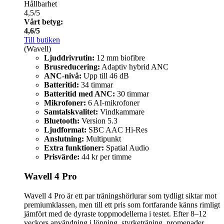
Hållbarhet
4,5/5
Vårt betyg:
4,6/5
Till butiken
(Wavell)
Ljuddrivrutin:
12 mm biofibre
Brusreducering:
Adaptiv hybrid ANC
ANC-nivå:
Upp till 46 dB
Batteritid:
34 timmar
Batteritid med ANC:
30 timmar
Mikrofoner:
6 AI-mikrofoner
Samtalskvalitet:
Vindkammare
Bluetooth:
Version 5.3
Ljudformat:
SBC AAC Hi-Res
Anslutning:
Multipunkt
Extra funktioner:
Spatial Audio
Prisvärde:
44 kr per timme
Wavell 4 Pro
Wavell 4 Pro är ett par träningshörlurar som tydligt siktar mot
premiumklassen, men till ett pris som fortfarande känns rimligt
jämfört med de dyraste toppmodellerna i testet. Efter 8–12
veckors användning i löpning, styrketräning, promenader,