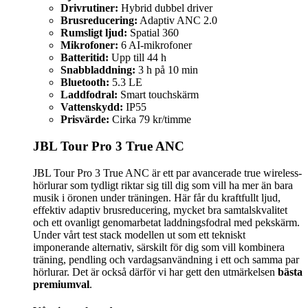
Drivrutiner:
Hybrid dubbel driver
Brusreducering:
Adaptiv ANC 2.0
Rumsligt ljud:
Spatial 360
Mikrofoner:
6 AI-mikrofoner
Batteritid:
Upp till 44 h
Snabbladdning:
3 h på 10 min
Bluetooth:
5.3 LE
Laddfodral:
Smart touchskärm
Vattenskydd:
IP55
Prisvärde:
Cirka 79 kr/timme
JBL Tour Pro 3 True ANC
JBL Tour Pro 3 True ANC är ett par avancerade true wireless-
hörlurar som tydligt riktar sig till dig som vill ha mer än bara
musik i öronen under träningen. Här får du kraftfullt ljud,
effektiv adaptiv brusreducering, mycket bra samtalskvalitet
och ett ovanligt genomarbetat laddningsfodral med pekskärm.
Under vårt test stack modellen ut som ett tekniskt
imponerande alternativ, särskilt för dig som vill kombinera
träning, pendling och vardagsanvändning i ett och samma par
hörlurar. Det är också därför vi har gett den utmärkelsen
bästa
premiumval
.