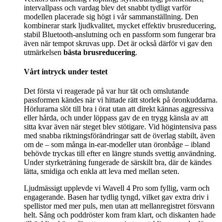
intervallpass och vardag blev det snabbt tydligt varför
modellen placerade sig högt i vår sammanställning. Den
kombinerar stark ljudkvalitet, mycket effektiv brusreducering,
stabil Bluetooth-anslutning och en passform som fungerar bra
även när tempot skruvas upp. Det är också därför vi gav den
utmärkelsen
bästa brusreducering
.
Vårt intryck under testet
Det första vi reagerade på var hur tät och omslutande
passformen kändes när vi hittade rätt storlek på öronkuddarna.
Hörlurarna slöt till bra i örat utan att direkt kännas aggressiva
eller hårda, och under löppass gav de en trygg känsla av att
sitta kvar även när steget blev stötigare. Vid högintensiva pass
med snabba riktningsförändringar satt de överlag stabilt, även
om de – som många in-ear-modeller utan öronbåge – ibland
behövde tryckas till efter en längre stunds svettig användning.
Under styrketräning fungerade de särskilt bra, där de kändes
lätta, smidiga och enkla att leva med mellan seten.
Ljudmässigt upplevde vi Wavell 4 Pro som fyllig, varm och
engagerande. Basen har tydlig tyngd, vilket gav extra driv i
spellistor med mer puls, men utan att mellanregistret försvann
helt. Sång och poddröster kom fram klart, och diskanten hade