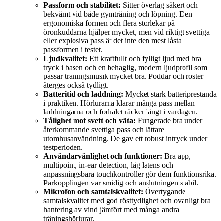
Passform och stabilitet:
Sitter överlag säkert och
bekvämt vid både gymträning och löpning. Den
ergonomiska formen och flera storlekar på
öronkuddarna hjälper mycket, men vid riktigt svettiga
eller explosiva pass är det inte den mest låsta
passformen i testet.
Ljudkvalitet:
Ett kraftfullt och fylligt ljud med bra
tryck i basen och en behaglig, modern ljudprofil som
passar träningsmusik mycket bra. Poddar och röster
återges också tydligt.
Batteritid och laddning:
Mycket stark batteriprestanda
i praktiken. Hörlurarna klarar många pass mellan
laddningarna och fodralet räcker långt i vardagen.
Tålighet mot svett och väta:
Fungerade bra under
återkommande svettiga pass och lättare
utomhusanvändning. De gav ett robust intryck under
testperioden.
Användarvänlighet och funktioner:
Bra app,
multipoint, in-ear detection, låg latens och
anpassningsbara touchkontroller gör dem funktionsrika.
Parkopplingen var smidig och anslutningen stabil.
Mikrofon och samtalskvalitet:
Övertygande
samtalskvalitet med god rösttydlighet och ovanligt bra
hantering av vind jämfört med många andra
träningshörlurar.