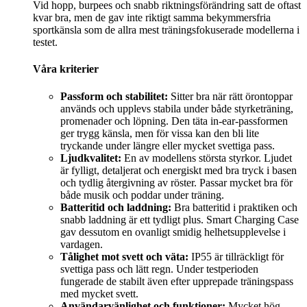
Vid hopp, burpees och snabb riktningsförändring satt de oftast
kvar bra, men de gav inte riktigt samma bekymmersfria
sportkänsla som de allra mest träningsfokuserade modellerna i
testet.
Våra kriterier
Passform och stabilitet:
Sitter bra när rätt örontoppar
används och upplevs stabila under både styrketräning,
promenader och löpning. Den täta in-ear-passformen
ger trygg känsla, men för vissa kan den bli lite
tryckande under längre eller mycket svettiga pass.
Ljudkvalitet:
En av modellens största styrkor. Ljudet
är fylligt, detaljerat och energiskt med bra tryck i basen
och tydlig återgivning av röster. Passar mycket bra för
både musik och poddar under träning.
Batteritid och laddning:
Bra batteritid i praktiken och
snabb laddning är ett tydligt plus. Smart Charging Case
gav dessutom en ovanligt smidig helhetsupplevelse i
vardagen.
Tålighet mot svett och väta:
IP55 är tillräckligt för
svettiga pass och lätt regn. Under testperioden
fungerade de stabilt även efter upprepade träningspass
med mycket svett.
Användarvänlighet och funktioner:
Mycket hög