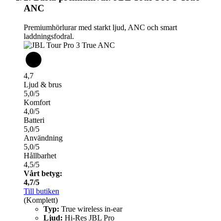
ANC
Premiumhörlurar med starkt ljud, ANC och smart
laddningsfodral.
4,7
Ljud & brus
5,0/5
Komfort
4,0/5
Batteri
5,0/5
Användning
5,0/5
Hållbarhet
4,5/5
Vårt betyg:
4,7/5
Till butiken
(Komplett)
Typ:
True wireless in-ear
Ljud:
Hi-Res JBL Pro