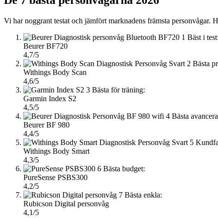
Vi har noggrant testat och jämfört marknadens främsta personvågar. Här
1
Bäst i test
Beurer BF720
4,7/5
2
Bästa p
Withings Body Scan
4,6/5
3
Bästa för träning:
Garmin Index S2
4,5/5
4
Bästa avancera
Beurer BF 980
4,4/5
5
Kundfa
Withings Body Smart
4,3/5
6
Bästa budget:
PureSense PSBS300
4,2/5
7
Bästa enkla:
Rubicson Digital personvåg
4,1/5