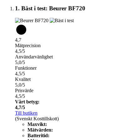
1. Bäst i test: Beurer BF720
4,7
Mätprecision
4,5/5
Användarvänlighet
5,0/5
Funktioner
4,5/5
Kvalitet
5,0/5
Prisvärde
4,5/5
Vårt betyg:
4,7/5
Till butiken
(Svenskt Kosttillskott)
Maxvikt:
Mätvärden:
Batteritid: