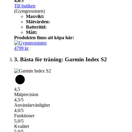
4,6/5
Till butiken
(Gymgrossisten)
Maxvikt:
Mätvärden:
Batteritid:
Mått:
Produkten finns att köpa här:
4799 kr
3. Bästa för träning: Garmin Index S2
4,5
Mätprecision
4,5/5
Användarvänlighet
4,0/5
Funktioner
5,0/5
Kvalitet
5,0/5