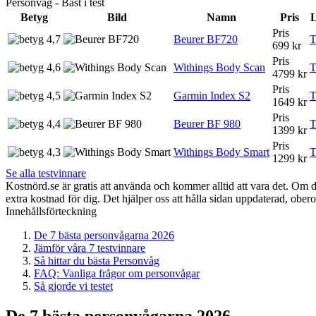
Personvåg - Bäst i test
Betyg
Bild
Namn
Pris
L
Pris
4,7
Beurer BF720
T
699 kr
Pris
4,6
Withings Body Scan
T
4799 kr
Pris
4,5
Garmin Index S2
T
1649 kr
Pris
4,4
Beurer BF 980
T
1399 kr
Pris
4,3
Withings Body Smart
T
1299 kr
Se alla testvinnare
Kostnörd.se är gratis att använda och kommer alltid att vara det. Om du
extra kostnad för dig. Det hjälper oss att hålla sidan uppdaterad, ober
Innehållsförteckning
De 7 bästa personvågarna 2026
Jämför våra 7 testvinnare
Så hittar du bästa Personvåg
FAQ: Vanliga frågor om personvågar
Så gjorde vi testet
De 7 bästa personvågarna 2026