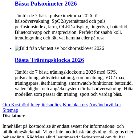
Bästa Pulsoximeter 2026
Jämför de 7 bästa pulsoximetrarna 2026 för
hälsoövervakning: SpO2/syremättnad och puls,
perfusionsindex, larm, OLED-display, fingertyp, batteritid,
Bluetooth/app och mätprecision. Perfekt för snabb koll,
trendloggning och rätt val hemma eller på resa.
Bästa Träningsklocka 2026
Jämför de 7 bästa träningsklockorna 2026 med GPS,
pulsmätning, aktivitetsmätning, sömnmätning, VO2 max,
träningspass, återhämtning, smartwatch-funktioner, batteritid,
vattentålighet och app/ekosystem för hälsoövervakning. Hitta
modellen som passar din träning, sport och vardag bäst.
Om Kostnörd
Integritetspolicy
Kontakta oss
Användarvillkor
Sitemap
Disclaimer
Innehållet på kostnörd.se är endast avsett för informations- och
utbildningsändamål. Vi ger inte medicinsk rådgivning, diagnos eller
behandling. Rådfråga alltid legitimerad vårdpersonal om du har