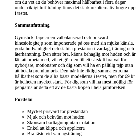
om du vet att du behöver maximal hållbarhet i flera dagar
under riktigt tuff träning finns det starkare alternativ högre upp
i testet.
Sammanfattning
Gymstick Tape är en välbalanserad och prisvärd
kinesiologitejp som imponerade på oss med sin mjuka känsla,
goda hudvänlighet och stabila prestation i vardag, träning och
återhämtning. Den sitter bra, känns behaglig mot huden och är
lätt att arbeta med, vilket gör den till ett särskilt bra val för
nybörjare, motionärer och dig som vill ha en pålitlig tejp utan
att betala premiumpris. Den når inte riktigt samma extrema
hållbarhet som de allra bästa modellerna i testet, men för 69 kr
är helheten mycket stark. För dig som vill ha mest möjligt för
pengarna är detta ett av de bästa köpen i hela jämförelsen.
Fördelar
Mycket prisvärd för prestandan
Mjuk och bekväm mot huden
Skonsam borttagning utan irritation
Enkel att klippa och applicera
Bra fäste vid vardagsträning