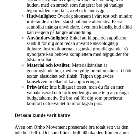
huden, med en stretch som fungerar bra på vanliga
tejpområden som knä, axel och ländrygg.
Hudvänlighet:
Överlag skonsam i vårt test och mindre
irriterande än flera starkt häftande alternativ. Passar
sannolikt många användare, även om känslig hud alltid
kan reagera på längre användning.
Användarvänlighet:
Enkel att klippa och applicera,
särskilt för dig som redan använt kinesiologitejp
tidigare. Instruktionerna är ganska grundläggande, så
nybörjare kan behöva komplettera med tejpguider för
bästa resultat.
Material och kvalitet:
Materialkänslan är
genomgående bra, med en tydlig premiumkänsla i både
textur, elasticitet och finish. Tejpen upplevdes
konsekvent mellan olika appliceringar.
Prisvärde:
Inte billigast i testet, men du får en mer
välbalanserad och förtroendeingivande tejp än många
budgetalternativ. Ett bra val för dig som prioriterar
komfort och kvalitet framför lägsta pris.
Det som kunde varit bättre
Även om Ortho Movement presterade bra totalt sett var den
inte helt felfri. Det som främst höll tillbaka den från en ännu