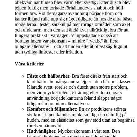
obekväm när huden blev varm eller svettig. Efter dusch blev
tejpen fuktig men torkade förhållandevis snabbt och höll
formen bra. Vid flerdagarsanvändning började hörn och
kanter ibland rulla upp sig något tidigare än hos de allra bästa
modellerna i testet, särskilt på mer rörliga områden som axel
och underarm, men den satt ändå kvar tillräckligt bra för att
fungera praktiskt i vardagen. Vi uppskattade också att
borttagningen var skonsam – mindre “ryckig” än flera
billigare alternativ – och att huden efteråt oftast såg lugn ut
utan tydliga limrester eller irritation.
Våra kriterier
Fäste och hållbarhet:
Bra fäste direkt från start och
klart bättre än många andra tejper i den här prisklassen.
Klarade svett, rörelse och dusch utan större problem,
men vid mycket intensiv träning eller flera dagars
användning började kanterna ibland släppa något
tidigare än premiumalternativen.
Komfort och följsamhet:
En av produktens största
styrkor. Tejpen kändes mjuk, smidig och naturlig på
huden, med en elasticitet som gav stöd utan att begränsa
rörelsen nämnvärt.
Hudvänlighet:
Mycket skonsam i vårt test. Den
latexfria limtypen och den bomullsdominerade