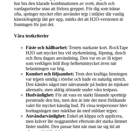
hur bra den klarade kombinationen av svett, dusch och
vardagsrörelse utan att förlora greppet. För dig som tränar
ofta, springer mycket eller använder tejp i miljöer där vanlig
kinesiologitejp lätt ger upp, märks det att H2O-versionen är
framtagen för just det.
Våra testkriterier
Fäste och hållbarhet:
Testets starkaste kort. RockTape
H2O satt mycket bra vid styrketräning, löpning, dusch
och flera dagars användning. Den var en av få tejper
som verkligen höll ihop helhetsintrycket även när
belastningen var hög.
Komfort och följsamhet:
Trots den kraftiga limningen
var tejpen smidig i rörelse och hade en naturlig stretch.
Den kändes något mer närvarande på huden än mjukare
alternativ, men aldrig störande under våra testpass.
Hudvänlighet:
För att vara en starkt fästande sporttejp
presterade den bra, men den är inte det mest förlåtande
valet för mycket känslig hud. På vissa testpersoner blev
borttagningen mer märkbar än med mildare tejper.
Användarvänlighet:
Enkel att klippa och applicera,
men kräver lite noggrannhet eftersom det starka limmet
fäster snabbt. Den passar bäst när man tar sig tid att