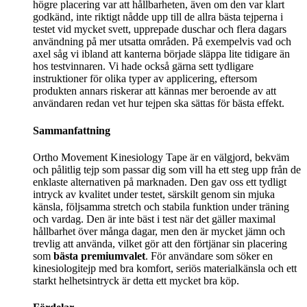
högre placering var att hållbarheten, även om den var klart
godkänd, inte riktigt nådde upp till de allra bästa tejperna i
testet vid mycket svett, upprepade duschar och flera dagars
användning på mer utsatta områden. På exempelvis vad och
axel såg vi ibland att kanterna började släppa lite tidigare än
hos testvinnaren. Vi hade också gärna sett tydligare
instruktioner för olika typer av applicering, eftersom
produkten annars riskerar att kännas mer beroende av att
användaren redan vet hur tejpen ska sättas för bästa effekt.
Sammanfattning
Ortho Movement Kinesiology Tape är en välgjord, bekväm
och pålitlig tejp som passar dig som vill ha ett steg upp från de
enklaste alternativen på marknaden. Den gav oss ett tydligt
intryck av kvalitet under testet, särskilt genom sin mjuka
känsla, följsamma stretch och stabila funktion under träning
och vardag. Den är inte bäst i test när det gäller maximal
hållbarhet över många dagar, men den är mycket jämn och
trevlig att använda, vilket gör att den förtjänar sin placering
som
bästa premiumvalet
. För användare som söker en
kinesiologitejp med bra komfort, seriös materialkänsla och ett
starkt helhetsintryck är detta ett mycket bra köp.