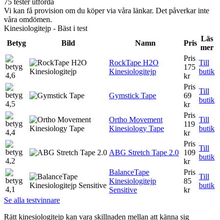
75 tester utförda
Vi kan få provision om du köper via våra länkar. Det påverkar inte
våra omdömen.
Kinesiologitejp - Bäst i test
Läs
Betyg
Bild
Namn
Pris
mer
Pris
RockTape H2O
Till
175
Kinesiologitejp
butik
4,6
kr
Pris
Till
Gymstick Tape
69
butik
4,5
kr
Pris
Ortho Movement
Till
119
Kinesiology Tape
butik
4,4
kr
Pris
Till
ABG Stretch Tape 2.0
109
butik
4,2
kr
BalanceTape
Pris
Till
Kinesiologitejp
85
butik
4,1
Sensitive
kr
Se alla testvinnare
Rätt kinesiologitejp kan vara skillnaden mellan att känna sig