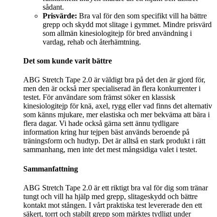
sådant.
Prisvärde:
Bra val för den som specifikt vill ha bättre
grepp och skydd mot slitage i gymmet. Mindre prisvärd
som allmän kinesiologitejp för bred användning i
vardag, rehab och återhämtning.
Det som kunde varit bättre
ABG Stretch Tape 2.0 är väldigt bra på det den är gjord för,
men den är också mer specialiserad än flera konkurrenter i
testet. För användare som främst söker en klassisk
kinesiologitejp för knä, axel, rygg eller vad finns det alternativ
som känns mjukare, mer elastiska och mer bekväma att bära i
flera dagar. Vi hade också gärna sett ännu tydligare
information kring hur tejpen bäst används beroende på
träningsform och hudtyp. Det är alltså en stark produkt i rätt
sammanhang, men inte det mest mångsidiga valet i testet.
Sammanfattning
ABG Stretch Tape 2.0 är ett riktigt bra val för dig som tränar
tungt och vill ha hjälp med grepp, slitageskydd och bättre
kontakt mot stången. I vårt praktiska test levererade den ett
säkert, torrt och stabilt grepp som märktes tydligt under