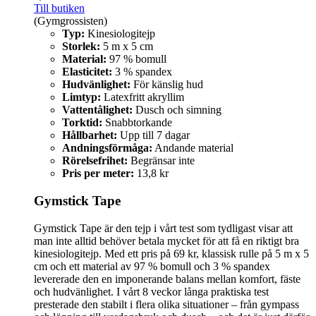
Till butiken
(Gymgrossisten)
Typ:
Kinesiologitejp
Storlek:
5 m x 5 cm
Material:
97 % bomull
Elasticitet:
3 % spandex
Hudvänlighet:
För känslig hud
Limtyp:
Latexfritt akryllim
Vattentålighet:
Dusch och simning
Torktid:
Snabbtorkande
Hållbarhet:
Upp till 7 dagar
Andningsförmåga:
Andande material
Rörelsefrihet:
Begränsar inte
Pris per meter:
13,8 kr
Gymstick Tape
Gymstick Tape är den tejp i vårt test som tydligast visar att
man inte alltid behöver betala mycket för att få en riktigt bra
kinesiologitejp. Med ett pris på 69 kr, klassisk rulle på 5 m x 5
cm och ett material av 97 % bomull och 3 % spandex
levererade den en imponerande balans mellan komfort, fäste
och hudvänlighet. I vårt 8 veckor långa praktiska test
presterade den stabilt i flera olika situationer – från gympass