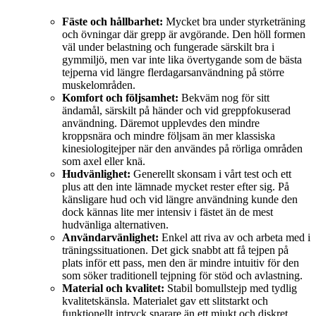
Fäste och hållbarhet:
Mycket bra under styrketräning
och övningar där grepp är avgörande. Den höll formen
väl under belastning och fungerade särskilt bra i
gymmiljö, men var inte lika övertygande som de bästa
tejperna vid längre flerdagarsanvändning på större
muskelområden.
Komfort och följsamhet:
Bekväm nog för sitt
ändamål, särskilt på händer och vid greppfokuserad
användning. Däremot upplevdes den mindre
kroppsnära och mindre följsam än mer klassiska
kinesiologitejper när den användes på rörliga områden
som axel eller knä.
Hudvänlighet:
Generellt skonsam i vårt test och ett
plus att den inte lämnade mycket rester efter sig. På
känsligare hud och vid längre användning kunde den
dock kännas lite mer intensiv i fästet än de mest
hudvänliga alternativen.
Användarvänlighet:
Enkel att riva av och arbeta med i
träningssituationen. Det gick snabbt att få tejpen på
plats inför ett pass, men den är mindre intuitiv för den
som söker traditionell tejpning för stöd och avlastning.
Material och kvalitet:
Stabil bomullstejp med tydlig
kvalitetskänsla. Materialet gav ett slitstarkt och
funktionellt intryck snarare än ett mjukt och diskret