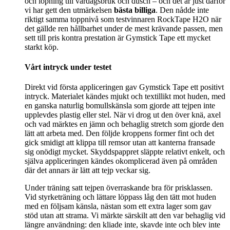
och löpning till vardagsbruk och dusch – och det är just därför
vi har gett den utmärkelsen
bästa billiga
. Den nådde inte
riktigt samma toppnivå som testvinnaren RockTape H2O när
det gällde ren hållbarhet under de mest krävande passen, men
sett till pris kontra prestation är Gymstick Tape ett mycket
starkt köp.
Vårt intryck under testet
Direkt vid första appliceringen gav Gymstick Tape ett positivt
intryck. Materialet kändes mjukt och textillikt mot huden, med
en ganska naturlig bomullskänsla som gjorde att tejpen inte
upplevdes plastig eller stel. När vi drog ut den över knä, axel
och vad märktes en jämn och behaglig stretch som gjorde den
lätt att arbeta med. Den följde kroppens former fint och det
gick smidigt att klippa till remsor utan att kanterna fransade
sig onödigt mycket. Skyddspappret släppte relativt enkelt, och
själva appliceringen kändes okomplicerad även på områden
där det annars är lätt att tejp veckar sig.
Under träning satt tejpen överraskande bra för prisklassen.
Vid styrketräning och lättare löppass låg den tätt mot huden
med en följsam känsla, nästan som ett extra lager som gav
stöd utan att strama. Vi märkte särskilt att den var behaglig vid
längre användning: den kliade inte, skavde inte och blev inte