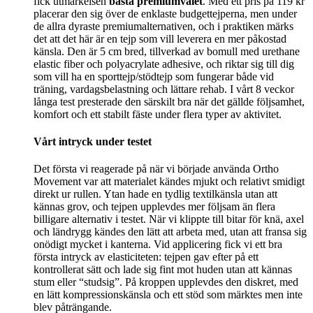
fick utmärkelsen
bästa premiumvalet
. Med ett pris på 119 kr
placerar den sig över de enklaste budgettejperna, men under
de allra dyraste premiumalternativen, och i praktiken märks
det att det här är en tejp som vill leverera en mer påkostad
känsla. Den är 5 cm bred, tillverkad av bomull med urethane
elastic fiber och polyacrylate adhesive, och riktar sig till dig
som vill ha en sporttejp/stödtejp som fungerar både vid
träning, vardagsbelastning och lättare rehab. I vårt 8 veckor
långa test presterade den särskilt bra när det gällde följsamhet,
komfort och ett stabilt fäste under flera typer av aktivitet.
Vårt intryck under testet
Det första vi reagerade på när vi började använda Ortho
Movement var att materialet kändes mjukt och relativt smidigt
direkt ur rullen. Ytan hade en tydlig textilkänsla utan att
kännas grov, och tejpen upplevdes mer följsam än flera
billigare alternativ i testet. När vi klippte till bitar för knä, axel
och ländrygg kändes den lätt att arbeta med, utan att fransa sig
onödigt mycket i kanterna. Vid applicering fick vi ett bra
första intryck av elasticiteten: tejpen gav efter på ett
kontrollerat sätt och lade sig fint mot huden utan att kännas
stum eller “studsig”. På kroppen upplevdes den diskret, med
en lätt kompressionskänsla och ett stöd som märktes men inte
blev påträngande.