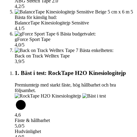
ABG Stretch Tape 2.0
4,2/5
5
Bästa för känslig hud:
BalanceTape Kinesiologitejp Sensitive
4,1/5
6
Bästa budgetvalet:
gForce Sport Tape
4,0/5
7
Bästa enkelheten:
Back on Track Welltex Tape
3,9/5
1. Bäst i test: RockTape H2O Kinesiologitejp
Premiumtejp med starkt fäste, hög hållbarhet och bra
följsamhet.
4,6
Fäste & hållbarhet
5,0/5
Hudvänlighet
4,0/5