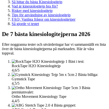
Så hittar du bästa Kinesiologitejp
Vad är kinesiologitejp bra för?
Risker med kinesiologitejp
Tips för användning av kinesiologitejp
FAQ: Vanliga frågor om kinesiologitejper
Så gjorde vi testet
De 7 bästa kinesiologitejperna 2026
Efter noggranna tester och utvärderingar har vi sammanställt en lista
över de bästa kinesiologitejperna på marknaden. Här är våra
toppval.
1
Bäst i test:
RockTape H2O Kinesiologitejp
4,6/5
2
Bästa billiga:
Gymstick Tape
4,5/5
3
Bästa
premiumvalet:
Ortho Movement Kinesiology Tape
4,4/5
4
Bästa greppet: