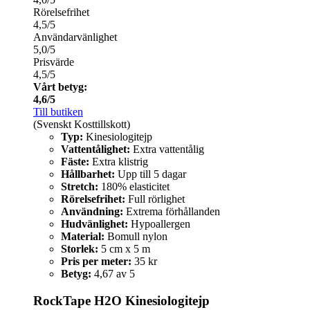
Rörelsefrihet
4,5/5
Användarvänlighet
5,0/5
Prisvärde
4,5/5
Vårt betyg:
4,6/5
Till butiken
(Svenskt Kosttillskott)
Typ:
Kinesiologitejp
Vattentålighet:
Extra vattentålig
Fäste:
Extra klistrig
Hållbarhet:
Upp till 5 dagar
Stretch:
180% elasticitet
Rörelsefrihet:
Full rörlighet
Användning:
Extrema förhållanden
Hudvänlighet:
Hypoallergen
Material:
Bomull nylon
Storlek:
5 cm x 5 m
Pris per meter:
35 kr
Betyg:
4,67 av 5
RockTape H2O Kinesiologitejp