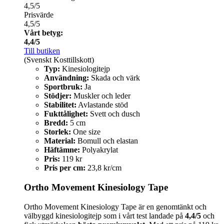
4,5/5
Prisvärde
4,5/5
Vårt betyg:
4,4/5
Till butiken
(Svenskt Kosttillskott)
Typ:
Kinesiologitejp
Användning:
Skada och värk
Sportbruk:
Ja
Stödjer:
Muskler och leder
Stabilitet:
Avlastande stöd
Fukttålighet:
Svett och dusch
Bredd:
5 cm
Storlek:
One size
Material:
Bomull och elastan
Häftämne:
Polyakrylat
Pris:
119 kr
Pris per cm:
23,8 kr/cm
Ortho Movement Kinesiology Tape
Ortho Movement Kinesiology Tape är en genomtänkt och
välbyggd kinesiologitejp som i vårt test landade på
4,4/5
och