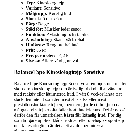
Typ:
Kinesiologitejp
Variant:
Sensitive
Målgrupp:
Känslig hud
Storlek:
5 cm x 6 m
Färg:
Beige
Stöd för:
Muskler leder senor
Funktion:
Avlastning och stabilitet
Användning:
Skada värk rehab
Hudkrav:
Rengjord hel hud
Pris:
85 kr
Pris per meter:
14,2 kr
Styrka:
Allergivänligare val
BalanceTape Kinesiologitejp Sensitive
BalanceTape Kinesiologitejp Sensitive är en mjuk och relativt
skonsam kinesiologitejp som är tydligt riktad till användare
med reaktiv eller lättirriterad hud. I vårt 8 veckor långa test
stack den inte ut som den mest slitstarka eller mest
prestationsinriktade tejpen, men den gjorde ett bra jobb där
många andra tejper ofta faller kort: hudtolerans. Det är också
därför den får utmärkelsen
bästa för känslig hud
. För dig
som tidigare upplevt klåda, rodnad eller obehag av sporttejp
och kinesiologitejp är detta ett av de mer intressanta
alternativen i testet.