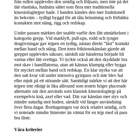
från rullen upplevdes den smidig och följsam, men inte på det
där elastiska, hudnära sättet som flera mer traditionella
kinesiologitejper hade. I handen kändes den mer funktionell
än bekväm – tydligt byggd för att tåla belastning och förbättra
kontakten mot stång, rigg och redskap.
Under passen märktes det snabbt varför den fått utmärkelsen i
kategorin grepp. Vid marklyft, pull-ups, rodd och tyngre
dragövningar gav tejpen en tydlig, nästan direkt “låst” kontakt
mellan hand och stång. Den torra friktionskänslan gjorde att
greppet upplevdes säkrare, särskilt när händerna började bli
varma eller lätt svettiga. Vi tyckte också att den skyddade bra
mot skav i handflatorna, utan att kännas klumpig eller bygga
för mycket mellan hand och redskap. En klar styrka var att
den satt kvar väl under intensiva gympass och inte blev hal
eller mjuk på ett störande sätt. Samtidigt märkte vi att den här
tejpen inte riktigt är lika allround som testets högre placerade
alternativ när den används som klassisk kinesiologitejp på
exempelvis knä, axel eller vad. Där var känslan mer styv och
mindre naturlig mot huden, särskilt vid längre användning
över flera dagar. Borttagningen var dock relativt smidig, och
vi noterade mindre limrester än väntat för en tejp med så pass
bra fäste.
Våra kriterier