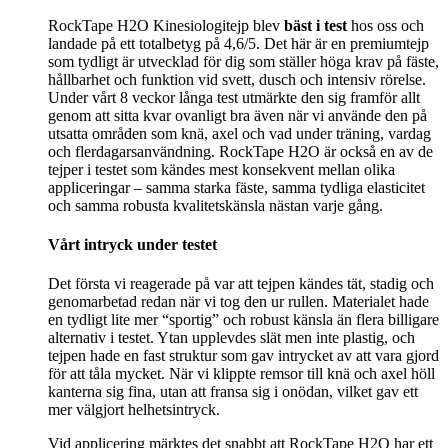
RockTape H2O Kinesiologitejp blev
bäst i test
hos oss och
landade på ett totalbetyg på 4,6/5. Det här är en premiumtejp
som tydligt är utvecklad för dig som ställer höga krav på fäste,
hållbarhet och funktion vid svett, dusch och intensiv rörelse.
Under vårt 8 veckor långa test utmärkte den sig framför allt
genom att sitta kvar ovanligt bra även när vi använde den på
utsatta områden som knä, axel och vad under träning, vardag
och flerdagarsanvändning. RockTape H2O är också en av de
tejper i testet som kändes mest konsekvent mellan olika
appliceringar – samma starka fäste, samma tydliga elasticitet
och samma robusta kvalitetskänsla nästan varje gång.
Vårt intryck under testet
Det första vi reagerade på var att tejpen kändes tät, stadig och
genomarbetad redan när vi tog den ur rullen. Materialet hade
en tydligt lite mer “sportig” och robust känsla än flera billigare
alternativ i testet. Ytan upplevdes slät men inte plastig, och
tejpen hade en fast struktur som gav intrycket av att vara gjord
för att tåla mycket. När vi klippte remsor till knä och axel höll
kanterna sig fina, utan att fransa sig i onödan, vilket gav ett
mer välgjort helhetsintryck.
Vid applicering märktes det snabbt att RockTape H2O har ett