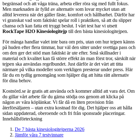
begränsad och att våga träna, arbeta eller röra sig med fullt fokus.
Men marknaden är fylld av alternativ som lovar mycket utan att
alltid leverera när det gäller fäste, komfort och hållbarhet. Därför har
vi granskat vad som faktiskt spelar roll i praktiken, så att du slipper
chansa och kan fatta ett tryggt beslut. I vårt test har vi utsett
RockTape H2O Kinesiologitejp
till den bästa kinesiologitejpen.
För många handlar valet inte bara om pris, utan om hur tejpen känns
på huden efter flera timmar, hur väl den sitter under svettiga pass och
om den ger det stöd man faktiskt är ute efter. Små skillnader i
material och kvalitet kan få större effekt än man först tror, särskilt när
tejpen ska användas regelbundet. Just därför är det värt att titta
närmare på vilka modeller som verkligen presterar under press. Här
får du en tydlig genomgång som hjälper dig att hitta rätt alternativ
för dina behov.
Kostnörd.se är gratis att använda och kommer alltid att vara det. Om
du gillar vårt arbete får du gärna stödja oss genom att klicka på
någon av våra köplänkar. Vi får då en liten provision från
återförsäljaren – utan extra kostnad för dig. Det hjälper oss att hålla
sidan uppdaterad, oberoende och fri från sponsrade placeringar.
Innehållsförteckning
De 7 bästa kinesiologitejperna 2026
Jämför våra 7 testvinnare