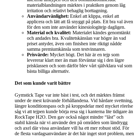
materialblandningen märktes i praktiken genom låg
irritation och relativt behaglig borttagning.
Användarvänlighet:
Enkel att klippa, enkel att
applicera och lätt att få snyggt på plats. Ett bra val även
för den som inte använder kinesiologitejp dagligen.
Material och kvalitet:
Materialet kändes genomtänkt
och andades bra. Kvalitetskänslan var högre än vad
priset antyder, även om finishen inte riktigt nådde
samma premiumkänsla som testvinnaren.
Prisvärde:
Mycket högt. Det här är en tejp som
levererar klart mer än man förväntar sig i den lägre
prisklassen och som därför blev vårt självklara val som
bästa billiga alternativ.
Det som kunde varit bättre
Gymstick Tape var inte bäst i test, och det märktes främst
under de mest krävande förhållandena. Vid hårdare svettning,
längre konditionspass och på kroppsdelar med mycket rörelse
såg vi att tejpen kunde börja resa sig i kanterna lite tidigare än
RockTape H2O. Den gav också något mindre “låst” och
stabil känsla när vi använde den på områden som ländrygg
och axel där vissa användare vill ha ett mer robust stöd. För
de flesta vardagsanvändare är det här inget stort problem, men