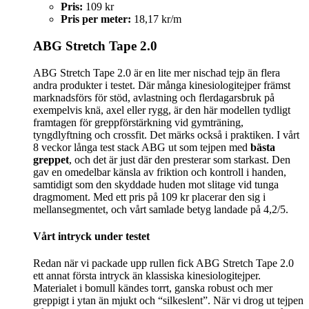
Pris:
109 kr
Pris per meter:
18,17 kr/m
ABG Stretch Tape 2.0
ABG Stretch Tape 2.0 är en lite mer nischad tejp än flera
andra produkter i testet. Där många kinesiologitejper främst
marknadsförs för stöd, avlastning och flerdagarsbruk på
exempelvis knä, axel eller rygg, är den här modellen tydligt
framtagen för greppförstärkning vid gymträning,
tyngdlyftning och crossfit. Det märks också i praktiken. I vårt
8 veckor långa test stack ABG ut som tejpen med
bästa
greppet
, och det är just där den presterar som starkast. Den
gav en omedelbar känsla av friktion och kontroll i handen,
samtidigt som den skyddade huden mot slitage vid tunga
dragmoment. Med ett pris på 109 kr placerar den sig i
mellansegmentet, och vårt samlade betyg landade på 4,2/5.
Vårt intryck under testet
Redan när vi packade upp rullen fick ABG Stretch Tape 2.0
ett annat första intryck än klassiska kinesiologitejper.
Materialet i bomull kändes torrt, ganska robust och mer
greppigt i ytan än mjukt och “silkeslent”. När vi drog ut tejpen