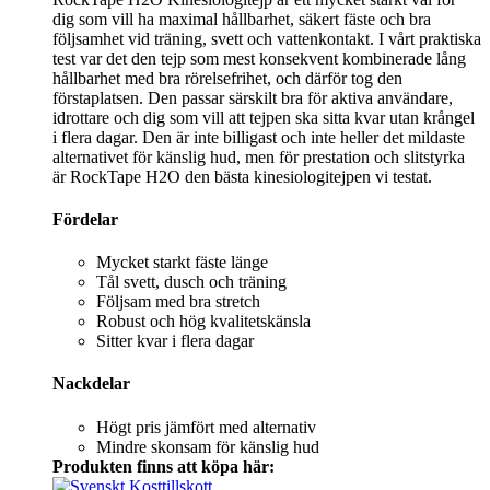
dig som vill ha maximal hållbarhet, säkert fäste och bra
följsamhet vid träning, svett och vattenkontakt. I vårt praktiska
test var det den tejp som mest konsekvent kombinerade lång
hållbarhet med bra rörelsefrihet, och därför tog den
förstaplatsen. Den passar särskilt bra för aktiva användare,
idrottare och dig som vill att tejpen ska sitta kvar utan krångel
i flera dagar. Den är inte billigast och inte heller det mildaste
alternativet för känslig hud, men för prestation och slitstyrka
är RockTape H2O den bästa kinesiologitejpen vi testat.
Fördelar
Mycket starkt fäste länge
Tål svett, dusch och träning
Följsam med bra stretch
Robust och hög kvalitetskänsla
Sitter kvar i flera dagar
Nackdelar
Högt pris jämfört med alternativ
Mindre skonsam för känslig hud
Produkten finns att köpa här: