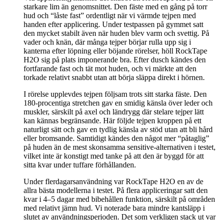
starkare lim än genomsnittet. Den fäste med en gång på torr
hud och “låste fast” ordentligt när vi värmde tejpen med
handen efter applicering. Under testpassen på gymmet satt
den mycket stabilt även när huden blev varm och svettig. På
vader och knän, där många tejper börjar rulla upp sig i
kanterna efter löpning eller böjande rörelser, höll RockTape
H2O sig på plats imponerande bra. Efter dusch kändes den
fortfarande fast och tät mot huden, och vi märkte att den
torkade relativt snabbt utan att börja släppa direkt i hörnen.
I rörelse upplevdes tejpen följsam trots sitt starka fäste. Den
180-procentiga stretchen gav en smidig känsla över leder och
muskler, särskilt på axel och ländrygg där stelare tejper lätt
kan kännas begränsande. Här följde tejpen kroppen på ett
naturligt sätt och gav en tydlig känsla av stöd utan att bli hård
eller bromsande. Samtidigt kändes den något mer “påtaglig”
på huden än de mest skonsamma sensitive-alternativen i testet,
vilket inte är konstigt med tanke på att den är byggd för att
sitta kvar under tuffare förhållanden.
Under flerdagarsanvändning var RockTape H2O en av de
allra bästa modellerna i testet. På flera appliceringar satt den
kvar i 4–5 dagar med bibehållen funktion, särskilt på områden
med relativt jämn hud. Vi noterade bara mindre kantsläpp i
slutet av användningsperioden. Det som verkligen stack ut var