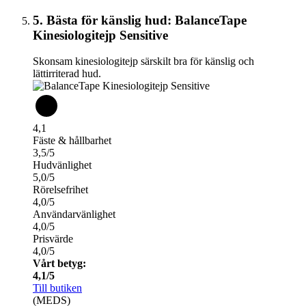
5. Bästa för känslig hud: BalanceTape
Kinesiologitejp Sensitive
Skonsam kinesiologitejp särskilt bra för känslig och
lättirriterad hud.
4,1
Fäste & hållbarhet
3,5/5
Hudvänlighet
5,0/5
Rörelsefrihet
4,0/5
Användarvänlighet
4,0/5
Prisvärde
4,0/5
Vårt betyg:
4,1/5
Till butiken
(MEDS)