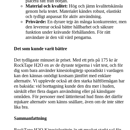
placera rätt från början.
Material och kvalitet:
Hög och jämn kvalitetskänsla
genom hela testet. Materialet kändes robust, elastiskt
och tydligt anpassat för aktiv användning.
Prisvärde:
En dyrare tejp än många konkurrenter, men
den levererar också bättre hållbarhet och säkrare
funktion under krävande förhållanden. För rätt
användare är den väl värd pengarna.
Det som kunde varit bättre
Det tydligaste minuset är priset. Med ett pris på 175 kr är
RockTape H2O en av de dyraste tejperna i vårt test, och för
dig som bara använder kinesiologitejp sporadiskt i vardagen
kan den kännas onödigt kostsam jämfört med enklare
alternativ. Vi upplevde också att den starka häftförmågan har
en baksida: vid borttagning kunde den dra mer i huden,
särskilt efter flera dagars användning eller på känsligare
områden. För personer med lättirriterad hud finns det därför
mjukare alternativ som känns snällare, även om de inte sitter
lika bra.
Sammanfattning
RockTape H2O Kinesiologitejp är ett mycket starkt val för