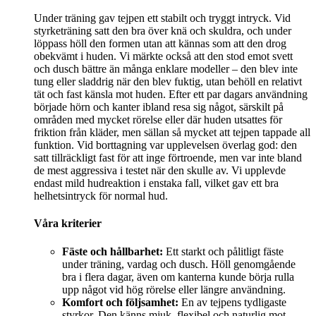
Under träning gav tejpen ett stabilt och tryggt intryck. Vid
styrketräning satt den bra över knä och skuldra, och under
löppass höll den formen utan att kännas som att den drog
obekvämt i huden. Vi märkte också att den stod emot svett
och dusch bättre än många enklare modeller – den blev inte
tung eller sladdrig när den blev fuktig, utan behöll en relativt
tät och fast känsla mot huden. Efter ett par dagars användning
började hörn och kanter ibland resa sig något, särskilt på
områden med mycket rörelse eller där huden utsattes för
friktion från kläder, men sällan så mycket att tejpen tappade all
funktion. Vid borttagning var upplevelsen överlag god: den
satt tillräckligt fast för att inge förtroende, men var inte bland
de mest aggressiva i testet när den skulle av. Vi upplevde
endast mild hudreaktion i enstaka fall, vilket gav ett bra
helhetsintryck för normal hud.
Våra kriterier
Fäste och hållbarhet:
Ett starkt och pålitligt fäste
under träning, vardag och dusch. Höll genomgående
bra i flera dagar, även om kanterna kunde börja rulla
upp något vid hög rörelse eller längre användning.
Komfort och följsamhet:
En av tejpens tydligaste
styrkor. Den känns mjuk, flexibel och naturlig mot