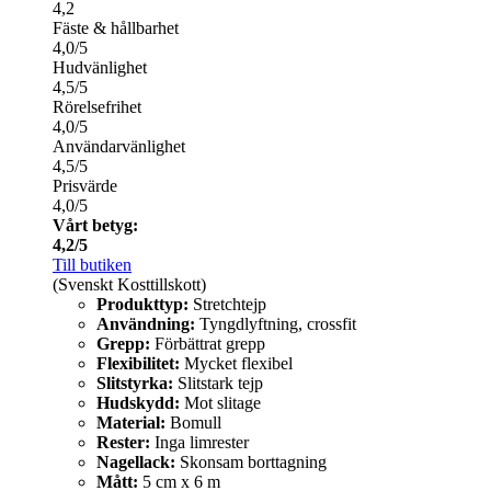
4,2
Fäste & hållbarhet
4,0/5
Hudvänlighet
4,5/5
Rörelsefrihet
4,0/5
Användarvänlighet
4,5/5
Prisvärde
4,0/5
Vårt betyg:
4,2/5
Till butiken
(Svenskt Kosttillskott)
Produkttyp:
Stretchtejp
Användning:
Tyngdlyftning, crossfit
Grepp:
Förbättrat grepp
Flexibilitet:
Mycket flexibel
Slitstyrka:
Slitstark tejp
Hudskydd:
Mot slitage
Material:
Bomull
Rester:
Inga limrester
Nagellack:
Skonsam borttagning
Mått:
5 cm x 6 m