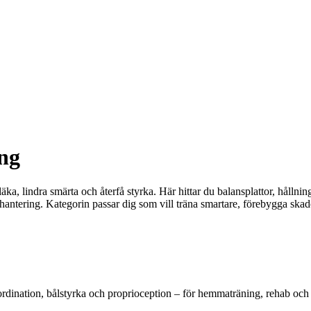
ng
ka, lindra smärta och återfå styrka. Här hittar du balansplattor, hållni
antering. Kategorin passar dig som vill träna smartare, förebygga skado
oordination, bålstyrka och proprioception – för hemmaträning, rehab och 