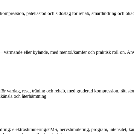
mpression, patellastöd och sidostag för rehab, smärtlindring och ökad 
 – värmande eller kylande, med mentol/kamfer och praktisk roll-on. Anv
r vardag, resa, träning och rehab, med graderad kompression, rätt storl
kskänsla och återhämtning.
ng: elektrostimulering/EMS, nervstimulering, program, intensitet, kanal