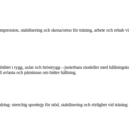
ssion, stabilisering och skena/ortos för träning, arbete och rehab vid
tabilitet i rygg, axlar och bröstrygg—justerbara modeller med hållning
ll avlasta och påminnas om bättre hållning.
ring: stretchig sporttejp för stöd, stabilisering och rörlighet vid träni