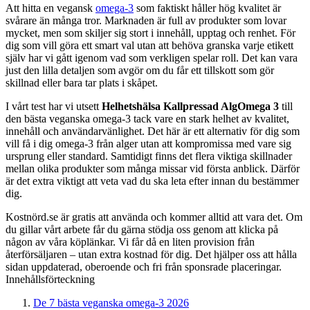
Att hitta en vegansk
omega-3
som faktiskt håller hög kvalitet är
svårare än många tror. Marknaden är full av produkter som lovar
mycket, men som skiljer sig stort i innehåll, upptag och renhet. För
dig som vill göra ett smart val utan att behöva granska varje etikett
själv har vi gått igenom vad som verkligen spelar roll. Det kan vara
just den lilla detaljen som avgör om du får ett tillskott som gör
skillnad eller bara tar plats i skåpet.
I vårt test har vi utsett
Helhetshälsa Kallpressad AlgOmega 3
till
den bästa veganska omega-3 tack vare en stark helhet av kvalitet,
innehåll och användarvänlighet. Det här är ett alternativ för dig som
vill få i dig omega-3 från alger utan att kompromissa med vare sig
ursprung eller standard. Samtidigt finns det flera viktiga skillnader
mellan olika produkter som många missar vid första anblick. Därför
är det extra viktigt att veta vad du ska leta efter innan du bestämmer
dig.
Kostnörd.se är gratis att använda och kommer alltid att vara det. Om
du gillar vårt arbete får du gärna stödja oss genom att klicka på
någon av våra köplänkar. Vi får då en liten provision från
återförsäljaren – utan extra kostnad för dig. Det hjälper oss att hålla
sidan uppdaterad, oberoende och fri från sponsrade placeringar.
Innehållsförteckning
De 7 bästa veganska omega-3 2026