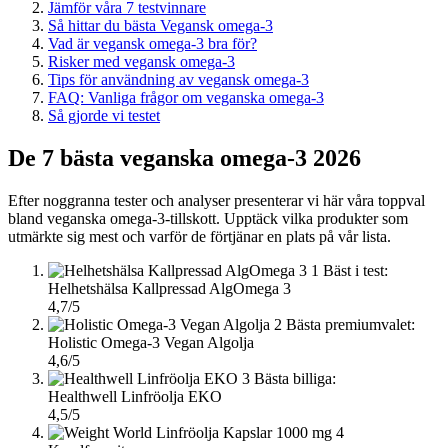
Jämför våra 7 testvinnare
Så hittar du bästa Vegansk omega-3
Vad är vegansk omega-3 bra för?
Risker med vegansk omega-3
Tips för användning av vegansk omega-3
FAQ: Vanliga frågor om veganska omega-3
Så gjorde vi testet
De 7 bästa veganska omega-3 2026
Efter noggranna tester och analyser presenterar vi här våra toppval
bland veganska omega-3-tillskott. Upptäck vilka produkter som
utmärkte sig mest och varför de förtjänar en plats på vår lista.
1
Bäst i test:
Helhetshälsa Kallpressad AlgOmega 3
4,7/5
2
Bästa premiumvalet:
Holistic Omega-3 Vegan Algolja
4,6/5
3
Bästa billiga:
Healthwell Linfröolja EKO
4,5/5
4