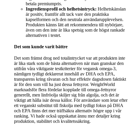
betala premiumpris.
Ingrediensprofil och helhetsintryck:
Helhetskänslan
är positiv, framför allt tack vare den praktiska
kapselformen och den neutrala användarupplevelsen.
Produkten känns lätt att rekommendera till nybörjare,
även om den inte är lika spetsig som de högst rankade
alternativen i testet.
Det som kunde varit bättre
Det som främst drog ned totalintrycket var att produkten inte
är lika stark som de bästa alternativen när man granskar den
utifrån våra viktigaste testkriterier för vegansk omega-3,
nämligen tydligt deklarerat innehåll av DHA och EPA,
transparens kring råvaran och hur effektiv dagsdosen faktiskt
är för den som vill ha just dessa fettsyror. WeightWorld
marknadsför flera fördelar kopplade till omega-fettsyror
generellt, men linfröolja skiljer sig från algolja, och det är
viktigt att hålla isär dessa källor. För användare som letar efter
ett veganskt substitut till fiskolja med tydligt fokus på DHA
och EPA finns det mer träffsäkra alternativ högre upp i vår
ranking. Vi hade också uppskattat ännu mer detaljer kring
produktion, stabilitet och kvalitetssäkring.