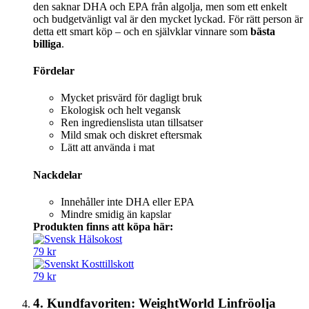
den saknar DHA och EPA från algolja, men som ett enkelt
och budgetvänligt val är den mycket lyckad. För rätt person är
detta ett smart köp – och en självklar vinnare som
bästa
billiga
.
Fördelar
Mycket prisvärd för dagligt bruk
Ekologisk och helt vegansk
Ren ingredienslista utan tillsatser
Mild smak och diskret eftersmak
Lätt att använda i mat
Nackdelar
Innehåller inte DHA eller EPA
Mindre smidig än kapslar
Produkten finns att köpa här:
79 kr
79 kr
4. Kundfavoriten: WeightWorld Linfröolja