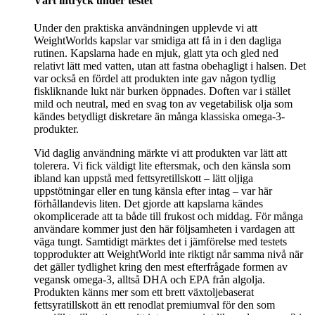
Vårt intryck under testet
Under den praktiska användningen upplevde vi att
WeightWorlds kapslar var smidiga att få in i den dagliga
rutinen. Kapslarna hade en mjuk, glatt yta och gled ned
relativt lätt med vatten, utan att fastna obehagligt i halsen. Det
var också en fördel att produkten inte gav någon tydlig
fiskliknande lukt när burken öppnades. Doften var i stället
mild och neutral, med en svag ton av vegetabilisk olja som
kändes betydligt diskretare än många klassiska omega-3-
produkter.
Vid daglig användning märkte vi att produkten var lätt att
tolerera. Vi fick väldigt lite eftersmak, och den känsla som
ibland kan uppstå med fettsyretillskott – lätt oljiga
uppstötningar eller en tung känsla efter intag – var här
förhållandevis liten. Det gjorde att kapslarna kändes
okomplicerade att ta både till frukost och middag. För många
användare kommer just den här följsamheten i vardagen att
väga tungt. Samtidigt märktes det i jämförelse med testets
topprodukter att WeightWorld inte riktigt når samma nivå när
det gäller tydlighet kring den mest efterfrågade formen av
vegansk omega-3, alltså DHA och EPA från algolja.
Produkten känns mer som ett brett växtoljebaserat
fettsyratillskott än ett renodlat premiumval för den som