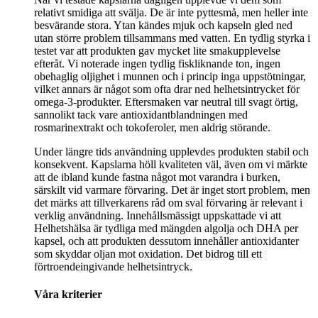
relativt smidiga att svälja. De är inte pyttesmå, men heller inte
besvärande stora. Ytan kändes mjuk och kapseln gled ned
utan större problem tillsammans med vatten. En tydlig styrka i
testet var att produkten gav mycket lite smakupplevelse
efteråt. Vi noterade ingen tydlig fiskliknande ton, ingen
obehaglig oljighet i munnen och i princip inga uppstötningar,
vilket annars är något som ofta drar ned helhetsintrycket för
omega-3-produkter. Eftersmaken var neutral till svagt örtig,
sannolikt tack vare antioxidantblandningen med
rosmarinextrakt och tokoferoler, men aldrig störande.
Under längre tids användning upplevdes produkten stabil och
konsekvent. Kapslarna höll kvaliteten väl, även om vi märkte
att de ibland kunde fastna något mot varandra i burken,
särskilt vid varmare förvaring. Det är inget stort problem, men
det märks att tillverkarens råd om sval förvaring är relevant i
verklig användning. Innehållsmässigt uppskattade vi att
Helhetshälsa är tydliga med mängden algolja och DHA per
kapsel, och att produkten dessutom innehåller antioxidanter
som skyddar oljan mot oxidation. Det bidrog till ett
förtroendeingivande helhetsintryck.
Våra kriterier