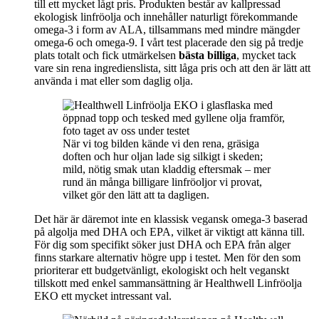
till ett mycket lågt pris. Produkten består av kallpressad
ekologisk linfröolja och innehåller naturligt förekommande
omega-3 i form av ALA, tillsammans med mindre mängder
omega-6 och omega-9. I vårt test placerade den sig på tredje
plats totalt och fick utmärkelsen
bästa billiga
, mycket tack
vare sin rena ingredienslista, sitt låga pris och att den är lätt att
använda i mat eller som daglig olja.
När vi tog bilden kände vi den rena, gräsiga
doften och hur oljan lade sig silkigt i skeden;
mild, nötig smak utan kladdig eftersmak – mer
rund än många billigare linfröoljor vi provat,
vilket gör den lätt att ta dagligen.
Det här är däremot inte en klassisk vegansk omega-3 baserad
på algolja med DHA och EPA, vilket är viktigt att känna till.
För dig som specifikt söker just DHA och EPA från alger
finns starkare alternativ högre upp i testet. Men för den som
prioriterar ett budgetvänligt, ekologiskt och helt veganskt
tillskott med enkel sammansättning är Healthwell Linfröolja
EKO ett mycket intressant val.