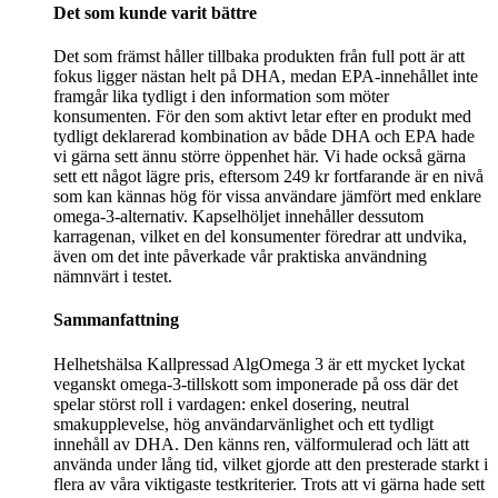
Det som kunde varit bättre
Det som främst håller tillbaka produkten från full pott är att
fokus ligger nästan helt på DHA, medan EPA-innehållet inte
framgår lika tydligt i den information som möter
konsumenten. För den som aktivt letar efter en produkt med
tydligt deklarerad kombination av både DHA och EPA hade
vi gärna sett ännu större öppenhet här. Vi hade också gärna
sett ett något lägre pris, eftersom 249 kr fortfarande är en nivå
som kan kännas hög för vissa användare jämfört med enklare
omega-3-alternativ. Kapselhöljet innehåller dessutom
karragenan, vilket en del konsumenter föredrar att undvika,
även om det inte påverkade vår praktiska användning
nämnvärt i testet.
Sammanfattning
Helhetshälsa Kallpressad AlgOmega 3 är ett mycket lyckat
veganskt omega-3-tillskott som imponerade på oss där det
spelar störst roll i vardagen: enkel dosering, neutral
smakupplevelse, hög användarvänlighet och ett tydligt
innehåll av DHA. Den känns ren, välformulerad och lätt att
använda under lång tid, vilket gjorde att den presterade starkt i
flera av våra viktigaste testkriterier. Trots att vi gärna hade sett