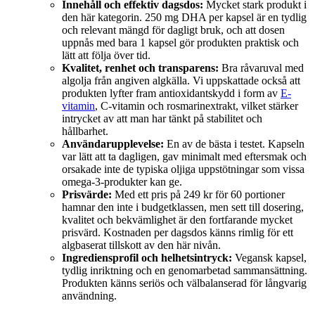
Innehåll och effektiv dagsdos:
Mycket stark produkt i
den här kategorin. 250 mg DHA per kapsel är en tydlig
och relevant mängd för dagligt bruk, och att dosen
uppnås med bara 1 kapsel gör produkten praktisk och
lätt att följa över tid.
Kvalitet, renhet och transparens:
Bra råvaruval med
algolja från angiven algkälla. Vi uppskattade också att
produkten lyfter fram antioxidantskydd i form av
E-
vitamin
, C-vitamin och rosmarinextrakt, vilket stärker
intrycket av att man har tänkt på stabilitet och
hållbarhet.
Användarupplevelse:
En av de bästa i testet. Kapseln
var lätt att ta dagligen, gav minimalt med eftersmak och
orsakade inte de typiska oljiga uppstötningar som vissa
omega-3-produkter kan ge.
Prisvärde:
Med ett pris på 249 kr för 60 portioner
hamnar den inte i budgetklassen, men sett till dosering,
kvalitet och bekvämlighet är den fortfarande mycket
prisvärd. Kostnaden per dagsdos känns rimlig för ett
algbaserat tillskott av den här nivån.
Ingrediensprofil och helhetsintryck:
Vegansk kapsel,
tydlig inriktning och en genomarbetad sammansättning.
Produkten känns seriös och välbalanserad för långvarig
användning.