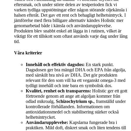
eftersmak, och under större delen av testperioden fick vi
varken tydliga uppstötningar eller någon störande oljekänsla i
halsen efteråt. Det gav ett rent och behagligt helhetsintryck. I
jämförelse med flera billigare alternativ kändes Holistic mer
genomarbetad både i känsla och användarupplevelse.
Produkten blev snabbt enkel att lägga in i rutinen, vilket är
viktigt för ett tillskott som oftast används varje dag under lång
tid.
Våra kriterier
Innehåll och effektiv dagsdos:
En stark punkt.
Dagsdosen ger bra mängd DHA och EPA från algolja,
med särskilt bra nivå av DHA. Det gör produkten
relevant för den som vill ha ett veganskt omega-3 med
tydligt innehåll och inte bara en symbolisk dos.
Kvalitet, renhet och transparens:
Holistic ger ett gott
förtroende genom att ange att algoljan kommer från
odlad mikroalg,
Schizochytrium sp.
, framställd under
kontrollerade förhållanden. Informationen om
antioxidationsmedel och stabilisering stärker också
helhetsintrycket.
Användarupplevelse:
Kapslarna fungerade bra i
praktiken. Mild doft, diskret smak och liten tendens till