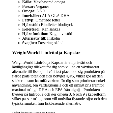
Källa:
Växtbaserad omega
Passar:
Veganer
Omega:
3 6 9
Innehåller:
ALA GLA DHA
Fettyp:
Omättade fetter
Hjärtstöd:
Blodfetter blodtryck
Kolesterol:
Kan sänkas
Hjärnfunktion:
Kognitivt stöd
Alternativ till:
Fiskolja
Svaghet:
Dosering okänd
WeightWorld Linfröolja Kapslar
WeightWorld Linfröolja Kapslar är ett prisvärt och
lättillgängligt tillskott för dig som vill ha ett växtbaserat
alternativ till fiskolja. I vårt test placerade sig produkten på
fjärde plats totalt och fick betyget 4,4/5, vilket gör att den
sticker ut som
kundfavoriten
för dig som prioriterar enkel
användning, bra vardagskänsla och ett rimligt pris framför
maximal mängd DHA och EPA från algolja. Produkten
bygger på linfröolja och ger omega 3, 6 och 9 i kapselform,
vilket passar många som vill undvika flytande oljor och den
typiska smaken från fiskbaserade alternativ.