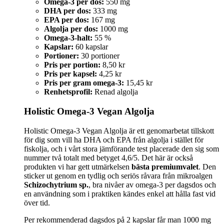
Omega-3 per dos:
550 mg
DHA per dos:
333 mg
EPA per dos:
167 mg
Algolja per dos:
1000 mg
Omega-3-halt:
55 %
Kapslar:
60 kapslar
Portioner:
30 portioner
Pris per portion:
8,50 kr
Pris per kapsel:
4,25 kr
Pris per gram omega-3:
15,45 kr
Renhetsprofil:
Renad algolja
Holistic Omega-3 Vegan Algolja
Holistic Omega-3 Vegan Algolja är ett genomarbetat tillskott
för dig som vill ha DHA och EPA från algolja i stället för
fiskolja, och i vårt stora jämförande test placerade den sig som
nummer två totalt med betyget 4,6/5. Det här är också
produkten vi har gett utmärkelsen
bästa premiumvalet
. Den
sticker ut genom en tydlig och seriös råvara från mikroalgen
Schizochytrium sp.
, bra nivåer av omega-3 per dagsdos och
en användning som i praktiken kändes enkel att hålla fast vid
över tid.
Per rekommenderad dagsdos på 2 kapslar får man 1000 mg