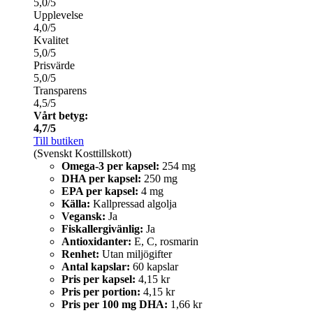
5,0/5
Upplevelse
4,0/5
Kvalitet
5,0/5
Prisvärde
5,0/5
Transparens
4,5/5
Vårt betyg:
4,7/5
Till butiken
(Svenskt Kosttillskott)
Omega-3 per kapsel:
254 mg
DHA per kapsel:
250 mg
EPA per kapsel:
4 mg
Källa:
Kallpressad algolja
Vegansk:
Ja
Fiskallergivänlig:
Ja
Antioxidanter:
E, C, rosmarin
Renhet:
Utan miljögifter
Antal kapslar:
60 kapslar
Pris per kapsel:
4,15 kr
Pris per portion:
4,15 kr
Pris per 100 mg DHA:
1,66 kr