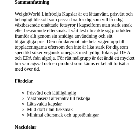
Sammanfattning
WeightWorld Linfröolja Kapslar är ett lättanvänt, prisvärt och
behagligt tillskott som passar bra för dig som vill få i dig
växtbaserade omättade fettsyror i kapselform utan stark smak
eller besvärande eftersmak. I vårt test utmärkte sig produkten
framför allt genom sin smidiga användning och sitt
tillgängliga pris. Den når däremot inte hela vägen upp till
topplaceringarna eftersom den inte är lika stark för dig som
specifikt söker vegansk omega-3 med tydligt fokus på DHA
och EPA från algolja. För rätt målgrupp är det ändå ett mycket
bra vardagsval och en produkt som känns enkel att fortsätta
med över tid.
Fördelar
Prisvärd och lättillgänglig
Växtbaserat alternativ till fiskolja
Lättsvalda kapslar
Mild doft utan fisksmak
Minimal eftersmak och uppstötningar
Nackdelar