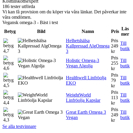
Kosttillskottsexpert
186 tester utförda
Vi kan få provision om du köper via våra länkar. Det påverkar inte
våra omdömen.
Vegansk omega-3 - Bäst i test
Läs
Betyg
Bild
Namn
Pris
mer
Helhetshälsa
Pris
Till
Kallpressad AlgOmega
249
butik
4,7
3
kr
Pris
Holistic Omega-3
Till
255
Vegan Algolja
butik
4,6
kr
Pris
Healthwell Linfröolja
Till
79
EKO
butik
4,5
kr
Pris
WeightWorld
Till
113
Linfröolja Kapslar
butik
4,4
kr
Pris
Great Earth Omega 3
Till
249
Vegan
butik
4,3
kr
Se alla testvinnare