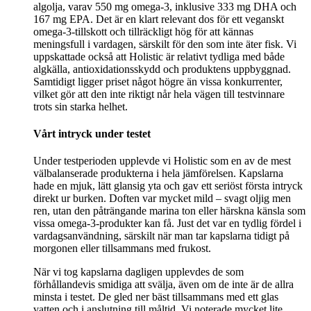
algolja, varav 550 mg omega-3, inklusive 333 mg DHA och
167 mg EPA. Det är en klart relevant dos för ett veganskt
omega-3-tillskott och tillräckligt hög för att kännas
meningsfull i vardagen, särskilt för den som inte äter fisk. Vi
uppskattade också att Holistic är relativt tydliga med både
algkälla, antioxidationsskydd och produktens uppbyggnad.
Samtidigt ligger priset något högre än vissa konkurrenter,
vilket gör att den inte riktigt når hela vägen till testvinnare
trots sin starka helhet.
Vårt intryck under testet
Under testperioden upplevde vi Holistic som en av de mest
välbalanserade produkterna i hela jämförelsen. Kapslarna
hade en mjuk, lätt glansig yta och gav ett seriöst första intryck
direkt ur burken. Doften var mycket mild – svagt oljig men
ren, utan den påträngande marina ton eller härskna känsla som
vissa omega-3-produkter kan få. Just det var en tydlig fördel i
vardagsanvändning, särskilt när man tar kapslarna tidigt på
morgonen eller tillsammans med frukost.
När vi tog kapslarna dagligen upplevdes de som
förhållandevis smidiga att svälja, även om de inte är de allra
minsta i testet. De gled ner bäst tillsammans med ett glas
vatten och i anslutning till måltid. Vi noterade mycket lite