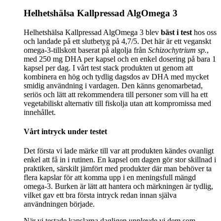
Helhetshälsa Kallpressad AlgOmega 3
Helhetshälsa Kallpressad AlgOmega 3 blev
bäst i test
hos oss
och landade på ett slutbetyg på 4,7/5. Det här är ett veganskt
omega-3-tillskott baserat på algolja från
Schizochytrium sp.
,
med 250 mg DHA per kapsel och en enkel dosering på bara 1
kapsel per dag. I vårt test stack produkten ut genom att
kombinera en hög och tydlig dagsdos av DHA med mycket
smidig användning i vardagen. Den känns genomarbetad,
seriös och lätt att rekommendera till personer som vill ha ett
vegetabiliskt alternativ till fiskolja utan att kompromissa med
innehållet.
Vårt intryck under testet
Det första vi lade märke till var att produkten kändes ovanligt
enkel att få in i rutinen. En kapsel om dagen gör stor skillnad i
praktiken, särskilt jämfört med produkter där man behöver ta
flera kapslar för att komma upp i en meningsfull mängd
omega-3. Burken är lätt att hantera och märkningen är tydlig,
vilket gav ett bra första intryck redan innan själva
användningen började.
När vi testade kapslarna dagligen upplevde vi dem som