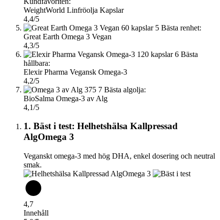
Kundfavoriten:
WeightWorld Linfröolja Kapslar
4,4/5
5
Bästa renhet:
Great Earth Omega 3 Vegan
4,3/5
6
Bästa
hållbara:
Elexir Pharma Vegansk Omega-3
4,2/5
7
Bästa algolja:
BioSalma Omega-3 av Alg
4,1/5
1. Bäst i test: Helhetshälsa Kallpressad
AlgOmega 3
Veganskt omega-3 med hög DHA, enkel dosering och neutral
smak.
4,7
Innehåll