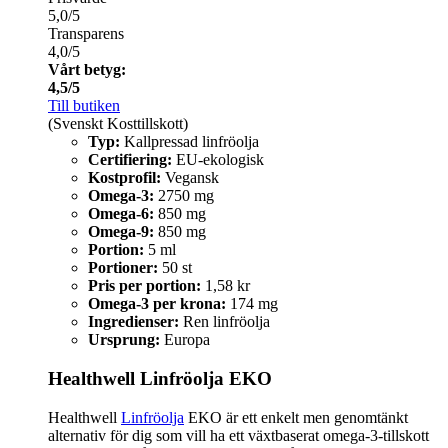
5,0/5
Transparens
4,0/5
Vårt betyg:
4,5/5
Till butiken
(Svenskt Kosttillskott)
Typ:
Kallpressad linfröolja
Certifiering:
EU-ekologisk
Kostprofil:
Vegansk
Omega-3:
2750 mg
Omega-6:
850 mg
Omega-9:
850 mg
Portion:
5 ml
Portioner:
50 st
Pris per portion:
1,58 kr
Omega-3 per krona:
174 mg
Ingredienser:
Ren linfröolja
Ursprung:
Europa
Healthwell Linfröolja EKO
Healthwell
Linfröolja
EKO är ett enkelt men genomtänkt
alternativ för dig som vill ha ett växtbaserat omega-3-tillskott