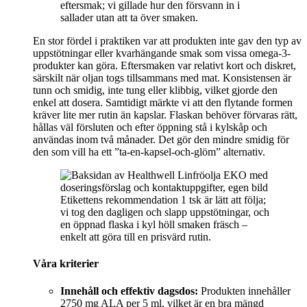
eftersmak; vi gillade hur den försvann in i
sallader utan att ta över smaken.
En stor fördel i praktiken var att produkten inte gav den typ av
uppstötningar eller kvarhängande smak som vissa omega-3-
produkter kan göra. Eftersmaken var relativt kort och diskret,
särskilt när oljan togs tillsammans med mat. Konsistensen är
tunn och smidig, inte tung eller klibbig, vilket gjorde den
enkel att dosera. Samtidigt märkte vi att den flytande formen
kräver lite mer rutin än kapslar. Flaskan behöver förvaras rätt,
hållas väl försluten och efter öppning stå i kylskåp och
användas inom två månader. Det gör den mindre smidig för
den som vill ha ett ”ta-en-kapsel-och-glöm” alternativ.
Etikettens rekommendation 1 tsk är lätt att följa;
vi tog den dagligen och slapp uppstötningar, och
en öppnad flaska i kyl höll smaken fräsch –
enkelt att göra till en prisvärd rutin.
Våra kriterier
Innehåll och effektiv dagsdos:
Produkten innehåller
2750 mg ALA per 5 ml, vilket är en bra mängd