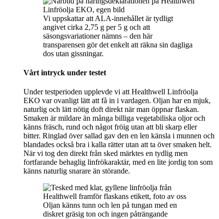
Vi uppskattar att ALA-innehållet är tydligt
angivet cirka 2,75 g per 5 g och att
säsongsvariationer nämns – den här
transparensen gör det enkelt att räkna sin dagliga
dos utan gissningar.
Vårt intryck under testet
Under testperioden upplevde vi att Healthwell Linfröolja
EKO var ovanligt lätt att få in i vardagen. Oljan har en mjuk,
naturlig och lätt nötig doft direkt när man öppnar flaskan.
Smaken är mildare än många billiga vegetabiliska oljor och
känns fräsch, rund och något fröig utan att bli skarp eller
bitter. Ringlad över sallad gav den en len känsla i munnen och
blandades också bra i kalla rätter utan att ta över smaken helt.
När vi tog den direkt från sked märktes en tydlig men
fortfarande behaglig linfrökaraktär, med en lite jordig ton som
känns naturlig snarare än störande.
Oljan känns tunn och len på tungan med en
diskret gräsig ton och ingen påträngande