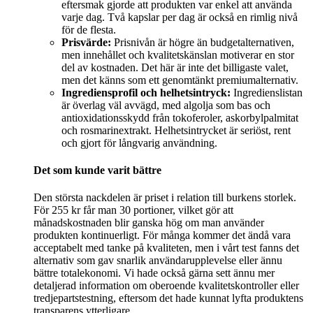
eftersmak gjorde att produkten var enkel att använda
varje dag. Två kapslar per dag är också en rimlig nivå
för de flesta.
Prisvärde:
Prisnivån är högre än budgetalternativen,
men innehållet och kvalitetskänslan motiverar en stor
del av kostnaden. Det här är inte det billigaste valet,
men det känns som ett genomtänkt premiumalternativ.
Ingrediensprofil och helhetsintryck:
Ingredienslistan
är överlag väl avvägd, med algolja som bas och
antioxidationsskydd från tokoferoler, askorbylpalmitat
och rosmarinextrakt. Helhetsintrycket är seriöst, rent
och gjort för långvarig användning.
Det som kunde varit bättre
Den största nackdelen är priset i relation till burkens storlek.
För 255 kr får man 30 portioner, vilket gör att
månadskostnaden blir ganska hög om man använder
produkten kontinuerligt. För många kommer det ändå vara
acceptabelt med tanke på kvaliteten, men i vårt test fanns det
alternativ som gav snarlik användarupplevelse eller ännu
bättre totalekonomi. Vi hade också gärna sett ännu mer
detaljerad information om oberoende kvalitetskontroller eller
tredjepartstestning, eftersom det hade kunnat lyfta produktens
transparens ytterligare.