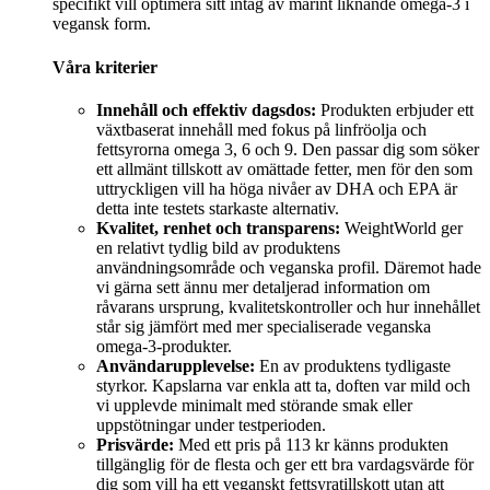
specifikt vill optimera sitt intag av marint liknande omega-3 i
vegansk form.
Våra kriterier
Innehåll och effektiv dagsdos:
Produkten erbjuder ett
växtbaserat innehåll med fokus på linfröolja och
fettsyrorna omega 3, 6 och 9. Den passar dig som söker
ett allmänt tillskott av omättade fetter, men för den som
uttryckligen vill ha höga nivåer av DHA och EPA är
detta inte testets starkaste alternativ.
Kvalitet, renhet och transparens:
WeightWorld ger
en relativt tydlig bild av produktens
användningsområde och veganska profil. Däremot hade
vi gärna sett ännu mer detaljerad information om
råvarans ursprung, kvalitetskontroller och hur innehållet
står sig jämfört med mer specialiserade veganska
omega-3-produkter.
Användarupplevelse:
En av produktens tydligaste
styrkor. Kapslarna var enkla att ta, doften var mild och
vi upplevde minimalt med störande smak eller
uppstötningar under testperioden.
Prisvärde:
Med ett pris på 113 kr känns produkten
tillgänglig för de flesta och ger ett bra vardagsvärde för
dig som vill ha ett veganskt fettsyratillskott utan att