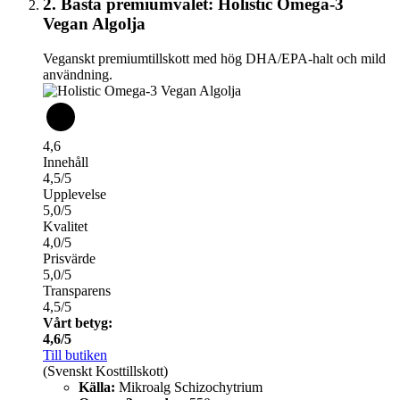
2. Bästa premiumvalet: Holistic Omega-3
Vegan Algolja
Veganskt premiumtillskott med hög DHA/EPA-halt och mild
användning.
4,6
Innehåll
4,5/5
Upplevelse
5,0/5
Kvalitet
4,0/5
Prisvärde
5,0/5
Transparens
4,5/5
Vårt betyg:
4,6/5
Till butiken
(Svenskt Kosttillskott)
Källa:
Mikroalg Schizochytrium