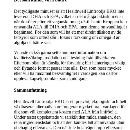
Det tydligaste minuset är att Healthwell Linfröolja EKO inte
levererar DHA och EPA, vilket är det många faktiskt menar
när de söker efter ett veganskt omega-3-tillskott. Kroppen kan
omvandla ALA till DHA och EPA, men denna omvandling är
begränsad. För den som vill ha ett mer direkt tillskott av de
fettsyror som oftast står i fokus i forskning om omega-3 är
algolja ett bättre val.
Vi hade också gärna sett ännu mer information om
kvalitetssäkring, oxidation och testning från tillverkaren.
Eftersom oljan är känslig för förvaring blir hanteringen viktig,
och flytande format passar inte alla. Den som reser mycket
eller vill ha maximal bekvämlighet i vardagen kan därför
uppleva kapselprodukter som smidigare.
Sammanfattning
Healthwell Linfröolja EKO är ett prisvärt, ekologiskt och helt
växtbaserat alternativ som fungerar mycket bra i vardagen för
dig som vill komplettera kosten med ALA från linfröolja.
Under testet uppskattade vi särskilt den milda smaken, den
rena ingredienslistan och att den kändes lätt att använda utan
obehaglig eftersmak. Den når inte hela vägen upp eftersom