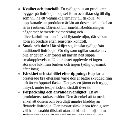
Kvalitet och innehåll:
Ett tydligt plus att produkten
bygger på linfröolja i kapsel-form och riktar sig till dig
som vill ha ett veganskt alternativ till fiskolja. Vi
uppskattade att produkten är lätt att dosera och enkel att
få in i rutinen. Däremot blir innehållsbedömningen
något mer beroende av märkning och
tillverkarinformation än vid flytande oljor, där vi kan
göra en bredare egen sensorisk kontroll.
Smak och doft:
Här skiljer sig kapslar tydligt från
traditionell linfröolja. För dig som ogillar smaken av
olja är det en klar fördel att nästan helt slippa
smakupplevelsen. Under testet upplevde vi ingen
störande lukt från burken och ingen tydlig oljesmak
efter intag.
Färskhet och stabilitet efter öppning:
Kapslarna
presterade bra eftersom varje dos är bättre skyddad från
luft än en öppnad flaska. Det gav ett jämnt och tryggt
intryck under testperioden, särskilt över tid.
Förpackning och användarvänlighet:
En av
produktens starkaste sidor. Den är enkel att ta med,
enkel att dosera och betydligt mindre kladdig än
flytande linfröolja. Den passar särskilt bra för dig som
vill ha ett snabbt tillskott utan att blanda in oljan i mat.