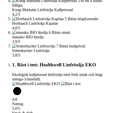
4
Bästa
billiga:
Kung Markatta Linfröolja Kallpressad
4,2/5
5
Bästa högdoserade:
Horbaach Linfröolja Kapslar
4,0/5
6
Bästa smak:
manako BIO linolja
3,9/5
7
Bästa budgetval:
Seitenbacher Linfröolja
3,8/5
1. Bäst i test: Healthwell Linfröolja EKO
Ekologisk kallpressad linfröolja med frisk smak och högt
omega-3-innehåll.
4,8
Näring
5,0/5
Smak & doft