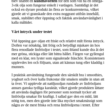
blev snabbt en
kundfavoriten
för den som vill ha en omega-
3-rik olja som fungerar enkelt i vardagen. Samtidigt är det
också en dyrare produkt än flera av konkurrenterna, vilket
gjorde att vi granskade den extra noggrant utifrån innehåll,
smak, stabilitet efter öppning och faktisk användarvänlighet i
kalla måltider.
Vårt intryck under testet
Vid öppning gav oljan ett friskt och relativt milt första intryck.
Doften var nötaktig, lätt fröig och betydligt mjukare än hos
flera renodlade linfröoljor i testet, som ibland kunde dra åt det
mer gröna, stickiga eller lätt bittra hållet. Färgen var gyllengul
med en klar, ren lyster som signalerade fräschör. Konsistensen
upplevdes len och följsam, utan att kännas tung eller kladdig i
munnen.
I praktisk användning fungerade den särskilt bra i smoothies,
yoghurt och över kalla frukostar där smaken smälte in utan att
ta över. Vi upplevde att nattljusoljan rundade av linfröoljans
annars ganska tydliga karaktär, vilket gjorde produkten lättare
att använda dagligen för personer som normalt tycker att
linfröolja smakar för kraftigt. I sallad gav den en mild, lätt
nötig ton, men den gjorde inte lika mycket smakmässigt som
några av de mest friska och rena linfröoljorna i testet. Efter