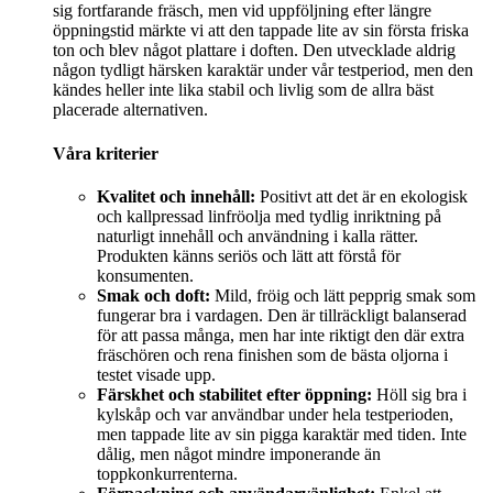
sig fortfarande fräsch, men vid uppföljning efter längre
öppningstid märkte vi att den tappade lite av sin första friska
ton och blev något plattare i doften. Den utvecklade aldrig
någon tydligt härsken karaktär under vår testperiod, men den
kändes heller inte lika stabil och livlig som de allra bäst
placerade alternativen.
Våra kriterier
Kvalitet och innehåll:
Positivt att det är en ekologisk
och kallpressad linfröolja med tydlig inriktning på
naturligt innehåll och användning i kalla rätter.
Produkten känns seriös och lätt att förstå för
konsumenten.
Smak och doft:
Mild, fröig och lätt pepprig smak som
fungerar bra i vardagen. Den är tillräckligt balanserad
för att passa många, men har inte riktigt den där extra
fräschören och rena finishen som de bästa oljorna i
testet visade upp.
Färskhet och stabilitet efter öppning:
Höll sig bra i
kylskåp och var användbar under hela testperioden,
men tappade lite av sin pigga karaktär med tiden. Inte
dålig, men något mindre imponerande än
toppkonkurrenterna.