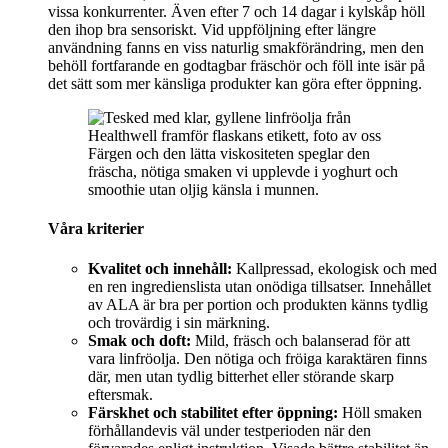
vissa konkurrenter. Även efter 7 och 14 dagar i kylskåp höll
den ihop bra sensoriskt. Vid uppföljning efter längre
användning fanns en viss naturlig smakförändring, men den
behöll fortfarande en godtagbar fräschör och föll inte isär på
det sätt som mer känsliga produkter kan göra efter öppning.
Färgen och den lätta viskositeten speglar den
fräscha, nötiga smaken vi upplevde i yoghurt och
smoothie utan oljig känsla i munnen.
Våra kriterier
Kvalitet och innehåll:
Kallpressad, ekologisk och med
en ren ingredienslista utan onödiga tillsatser. Innehållet
av ALA är bra per portion och produkten känns tydlig
och trovärdig i sin märkning.
Smak och doft:
Mild, fräsch och balanserad för att
vara linfröolja. Den nötiga och fröiga karaktären finns
där, men utan tydlig bitterhet eller störande skarp
eftersmak.
Färskhet och stabilitet efter öppning:
Höll smaken
förhållandevis väl under testperioden när den