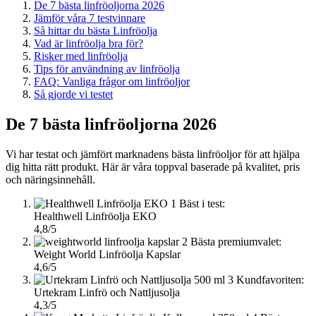
De 7 bästa linfröoljorna 2026
Jämför våra 7 testvinnare
Så hittar du bästa Linfröolja
Vad är linfröolja bra för?
Risker med linfröolja
Tips för användning av linfröolja
FAQ: Vanliga frågor om linfröoljor
Så gjorde vi testet
De 7 bästa linfröoljorna 2026
Vi har testat och jämfört marknadens bästa linfröoljor för att hjälpa
dig hitta rätt produkt. Här är våra toppval baserade på kvalitet, pris
och näringsinnehåll.
1
Bäst i test:
Healthwell Linfröolja EKO
4,8/5
2
Bästa premiumvalet:
Weight World Linfröolja Kapslar
4,6/5
3
Kundfavoriten:
Urtekram Linfrö och Nattljusolja
4,3/5