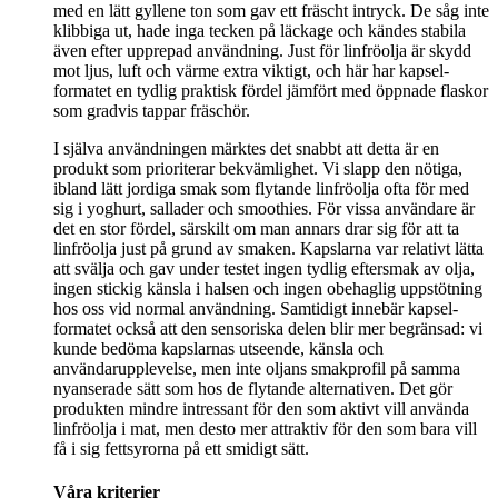
med en lätt gyllene ton som gav ett fräscht intryck. De såg inte
klibbiga ut, hade inga tecken på läckage och kändes stabila
även efter upprepad användning. Just för linfröolja är skydd
mot ljus, luft och värme extra viktigt, och här har kapsel-
formatet en tydlig praktisk fördel jämfört med öppnade flaskor
som gradvis tappar fräschör.
I själva användningen märktes det snabbt att detta är en
produkt som prioriterar bekvämlighet. Vi slapp den nötiga,
ibland lätt jordiga smak som flytande linfröolja ofta för med
sig i yoghurt, sallader och smoothies. För vissa användare är
det en stor fördel, särskilt om man annars drar sig för att ta
linfröolja just på grund av smaken. Kapslarna var relativt lätta
att svälja och gav under testet ingen tydlig eftersmak av olja,
ingen stickig känsla i halsen och ingen obehaglig uppstötning
hos oss vid normal användning. Samtidigt innebär kapsel-
formatet också att den sensoriska delen blir mer begränsad: vi
kunde bedöma kapslarnas utseende, känsla och
användarupplevelse, men inte oljans smakprofil på samma
nyanserade sätt som hos de flytande alternativen. Det gör
produkten mindre intressant för den som aktivt vill använda
linfröolja i mat, men desto mer attraktiv för den som bara vill
få i sig fettsyrorna på ett smidigt sätt.
Våra kriterier