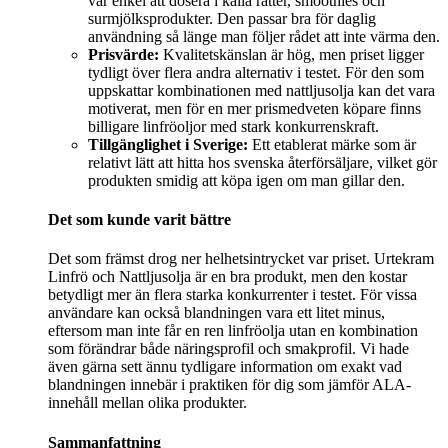
var enkel att dosera i kalla rätter, smoothies och
surmjölksprodukter. Den passar bra för daglig
användning så länge man följer rådet att inte värma den.
Prisvärde:
Kvalitetskänslan är hög, men priset ligger
tydligt över flera andra alternativ i testet. För den som
uppskattar kombinationen med nattljusolja kan det vara
motiverat, men för en mer prismedveten köpare finns
billigare linfröoljor med stark konkurrenskraft.
Tillgänglighet i Sverige:
Ett etablerat märke som är
relativt lätt att hitta hos svenska återförsäljare, vilket gör
produkten smidig att köpa igen om man gillar den.
Det som kunde varit bättre
Det som främst drog ner helhetsintrycket var priset. Urtekram
Linfrö och Nattljusolja är en bra produkt, men den kostar
betydligt mer än flera starka konkurrenter i testet. För vissa
användare kan också blandningen vara ett litet minus,
eftersom man inte får en ren linfröolja utan en kombination
som förändrar både näringsprofil och smakprofil. Vi hade
även gärna sett ännu tydligare information om exakt vad
blandningen innebär i praktiken för dig som jämför ALA-
innehåll mellan olika produkter.
Sammanfattning