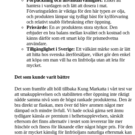
Förpackning och användarvänlighet:
Enkel att
hantera i vardagen och lätt att dosera i mat.
Förvaringsråden är viktiga för den här typen av olja,
och produkten lämpar sig tydligt bäst för kylförvaring
och relativt snabb förbrukning efter öppning.
Prisvärde:
En av produktens stora styrkor. Den
erbjuder en bra balans mellan kvalitet och kostnad och
känns därför som ett smart köp för prismedvetna
användare.
Tillgänglighet i Sverige:
Ett välkänt märke som är lätt
att hitta hos svenska återförsäljare, vilket gör den enkel
att köpa om man vill ha en linfröolja utan att leta för
mycket.
Det som kunde varit bättre
Det som framför allt höll tillbaka Kung Markatta i vårt test var
att smakupplevelsen och stabiliteten efter öppning inte riktigt
nådde samma nivå som de högst rankade produkterna. Den är
bra direkt ur flaskan, men över tid blev aromen något mer
dämpad och mindre livfull. Vi hade också gärna sett ännu
tydligare känsla av premium i helhetsupplevelsen, särskilt
eftersom det finns alternativ i testet som levererar lite mer
fräschör och finess för liknande eller något högre pris. För den
som är mycket känslig för linfröoljans naturliga eftersmak kan