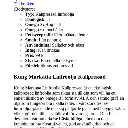
Till butiken
(Bodystore)
Typ:
Kallpressad linfröolja
Ekologisk:
Ja
Omega-3:
Hög halt
Omega-6:
Innehåller
Fettsyreprofil:
Fleromättade fetter
Smak:
Lätt pepprig
Användning:
Sallader och såser
Intag:
Kan drickas
Pris:
99 kr
Styrka:
Essentiella fettsyror
Fördel:
Skonsamt pressad
Kung Markatta Linfröolja Kallpressad
Kung Markatta Linfröolja Kallpressad är en ekologisk,
kallpressad linfröolja som riktar sig till dig som vill ha ett
enkelt tillskott av omega-3 i form av ALA och samtidigt få en
olja som fungerar bra i kalla rätter. I vårt stora test av
linfröoljor placerade den sig på fjärde plats med betyget 4,2/5,
vilket gör den till ett stabilt val för vardagsbruk. Den fick
dessutom vår utmärkelse
bästa billiga
, eftersom den
kombinerar bra råvarukvalitet, god användbarhet och ett