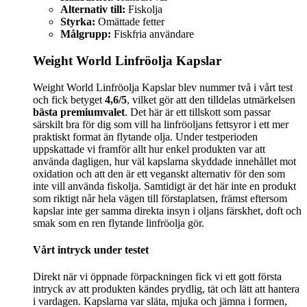
Alternativ till:
Fiskolja
Styrka:
Omättade fetter
Målgrupp:
Fiskfria användare
Weight World Linfröolja Kapslar
Weight World Linfröolja Kapslar blev nummer två i vårt test
och fick betyget
4,6/5
, vilket gör att den tilldelas utmärkelsen
bästa premiumvalet
. Det här är ett tillskott som passar
särskilt bra för dig som vill ha linfröoljans fettsyror i ett mer
praktiskt format än flytande olja. Under testperioden
uppskattade vi framför allt hur enkel produkten var att
använda dagligen, hur väl kapslarna skyddade innehållet mot
oxidation och att den är ett veganskt alternativ för den som
inte vill använda fiskolja. Samtidigt är det här inte en produkt
som riktigt når hela vägen till förstaplatsen, främst eftersom
kapslar inte ger samma direkta insyn i oljans färskhet, doft och
smak som en ren flytande linfröolja gör.
Vårt intryck under testet
Direkt när vi öppnade förpackningen fick vi ett gott första
intryck av att produkten kändes prydlig, tät och lätt att hantera
i vardagen. Kapslarna var släta, mjuka och jämna i formen,