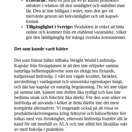
Prisvärde:
Med ett pris på 99 kr känns produkten
attraktiv i relation till den smidighet och stabilitet man
får. Den är inte billigast i testet, men den ger ett
mervärde genom sin bekvämlighet och sitt kapsel-
format.
Tillgänglighet i Sverige:
Produkten är enkel att hitta
online och kommer från ett etablerat varumärke, vilket
gör den lättillgänglig för många svenska konsumenter.
Det som kunde varit bättre
Det som främst håller tillbaka Weight World Linfröolja
Kapslar från förstaplatsen är att den inte erbjuder samma
naturliga helhetsupplevelse som en riktigt bra flytande,
kallpressad linfröolja. I vårt test vägde kvalitet, färskhet,
användning i vardagsmat och sensoriska egenskaper tungt,
och där har kapslar en naturlig begränsning. Du ser inte oljan
på samma sätt, känner inte doften lika tydligt och kan inte
bedöma smak och fräschör lika direkt. För den som söker en
linfröolja att använda i köket är detta därför inte det mest
kompletta alternativet. Vi reagerade också på att vissa av
produktbeskrivningarna kring fettsyror och hälsoeffekter bör
tolkas med viss försiktighet, eftersom linfröolja framför allt är
känd för sitt innehåll av ALA och inte alltid bör likställas rakt
av med fiskolja i praktiken.