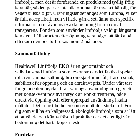
linfröolja, men det är fortfarande en produkt med tydlig fröig
karaktär, så den passar inte alla om man är mycket känslig för
vegetabiliska oljor. Ursprungslandet anges som Europa, vilket
är fullt acceptabelt, men vi hade gärna sett ännu mer specifik
information om råvarans exakta ursprung för maximal
transparens. För den som använder linfröolja väldigt långsamt
kan även hållbarheten efter öppning vara något att tänka på,
eftersom den bör förbrukas inom 2 månader.
Sammanfattning
Healthwell Linfröolja EKO är en genomtänkt och
välbalanserad linfröolja som levererar där det faktiskt spelar
roll: ren sammansättning, bra omega-3-innehåll, fräsch smak,
stabilitet efter öppning och ett attraktivt pris. Under vårt test
fungerade den mycket bra i vardagsanvändning och gav ett
mer konsekvent positivt intryck än konkurrenterna, både
direkt vid öppning och efter upprepad användning i kalla
måltider. Det är just helheten som gör att den sticker ut. För
dig som vill ha en kallpressad, ekologisk linfröolja som är lätt
att använda och känns fräsch i praktiken är detta enligt vår
bedömning det bästa köpet i testet.
Fördelar