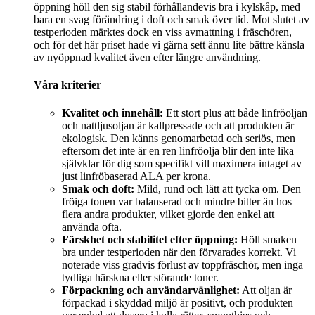
öppning höll den sig stabil förhållandevis bra i kylskåp, med
bara en svag förändring i doft och smak över tid. Mot slutet av
testperioden märktes dock en viss avmattning i fräschören,
och för det här priset hade vi gärna sett ännu lite bättre känsla
av nyöppnad kvalitet även efter längre användning.
Våra kriterier
Kvalitet och innehåll:
Ett stort plus att både linfröoljan
och nattljusoljan är kallpressade och att produkten är
ekologisk. Den känns genomarbetad och seriös, men
eftersom det inte är en ren linfröolja blir den inte lika
självklar för dig som specifikt vill maximera intaget av
just linfröbaserad ALA per krona.
Smak och doft:
Mild, rund och lätt att tycka om. Den
fröiga tonen var balanserad och mindre bitter än hos
flera andra produkter, vilket gjorde den enkel att
använda ofta.
Färskhet och stabilitet efter öppning:
Höll smaken
bra under testperioden när den förvarades korrekt. Vi
noterade viss gradvis förlust av toppfräschör, men inga
tydliga härskna eller störande toner.
Förpackning och användarvänlighet:
Att oljan är
förpackad i skyddad miljö är positivt, och produkten