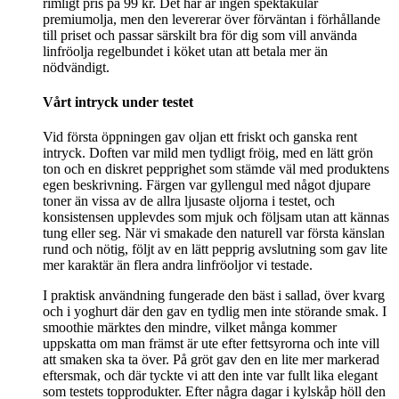
rimligt pris på 99 kr. Det här är ingen spektakulär
premiumolja, men den levererar över förväntan i förhållande
till priset och passar särskilt bra för dig som vill använda
linfröolja regelbundet i köket utan att betala mer än
nödvändigt.
Vårt intryck under testet
Vid första öppningen gav oljan ett friskt och ganska rent
intryck. Doften var mild men tydligt fröig, med en lätt grön
ton och en diskret pepprighet som stämde väl med produktens
egen beskrivning. Färgen var gyllengul med något djupare
toner än vissa av de allra ljusaste oljorna i testet, och
konsistensen upplevdes som mjuk och följsam utan att kännas
tung eller seg. När vi smakade den naturell var första känslan
rund och nötig, följt av en lätt pepprig avslutning som gav lite
mer karaktär än flera andra linfröoljor vi testade.
I praktisk användning fungerade den bäst i sallad, över kvarg
och i yoghurt där den gav en tydlig men inte störande smak. I
smoothie märktes den mindre, vilket många kommer
uppskatta om man främst är ute efter fettsyrorna och inte vill
att smaken ska ta över. På gröt gav den en lite mer markerad
eftersmak, och där tyckte vi att den inte var fullt lika elegant
som testets topprodukter. Efter några dagar i kylskåp höll den