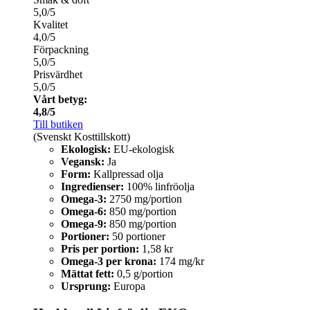
5,0/5
Kvalitet
4,0/5
Förpackning
5,0/5
Prisvärdhet
5,0/5
Vårt betyg:
4,8/5
Till butiken
(Svenskt Kosttillskott)
Ekologisk:
EU-ekologisk
Vegansk:
Ja
Form:
Kallpressad olja
Ingredienser:
100% linfröolja
Omega-3:
2750 mg/portion
Omega-6:
850 mg/portion
Omega-9:
850 mg/portion
Portioner:
50 portioner
Pris per portion:
1,58 kr
Omega-3 per krona:
174 mg/kr
Mättat fett:
0,5 g/portion
Ursprung:
Europa