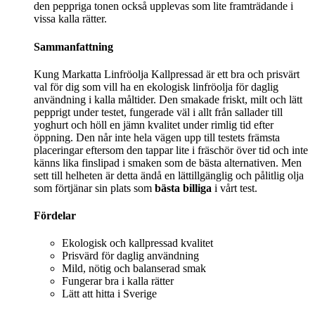
den peppriga tonen också upplevas som lite framträdande i
vissa kalla rätter.
Sammanfattning
Kung Markatta Linfröolja Kallpressad är ett bra och prisvärt
val för dig som vill ha en ekologisk linfröolja för daglig
användning i kalla måltider. Den smakade friskt, milt och lätt
pepprigt under testet, fungerade väl i allt från sallader till
yoghurt och höll en jämn kvalitet under rimlig tid efter
öppning. Den når inte hela vägen upp till testets främsta
placeringar eftersom den tappar lite i fräschör över tid och inte
känns lika finslipad i smaken som de bästa alternativen. Men
sett till helheten är detta ändå en lättillgänglig och pålitlig olja
som förtjänar sin plats som
bästa billiga
i vårt test.
Fördelar
Ekologisk och kallpressad kvalitet
Prisvärd för daglig användning
Mild, nötig och balanserad smak
Fungerar bra i kalla rätter
Lätt att hitta i Sverige