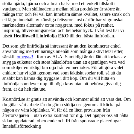
stötta hjärta, hjärna och allmän hälsa med ett enkelt tillskott i
vardagen. Men skillnaderna mellan olika produkter är större än
många tror, och fel val kan innebära sämre kvalitet, sämre smak och
ett lägre innehåll av känsliga fettsyror. Just därför har vi granskat
marknadens alternativ extra noggrant, med fokus på renhet,
ursprung, tillverkningsmetod och helhetsintryck. I vårt test har vi
utsett
Healthwell Linfröolja EKO
till den bästa linfröoljan.
Det som gör linfröolja så intressant är att den kombinerar enkel
användning med ett näringsinnehåll som många aktivt letar efter,
särskilt
omega-3
i form av ALA. Samtidigt är det lätt att lockas av
snygga etiketter och stora hälsolöften utan att egentligen veta vad
som skiljer en riktigt bra olja från en medioker. För att göra valet
enklare har vi gått igenom vad som faktiskt spelar roll, så att du
snabbt kan känna dig tryggare i ditt köp. Om du vill hitta en
linfröolja som lever upp till höga krav utan att behöva gissa dig
fram, är du helt rätt ute.
Kostnörd.se är gratis att använda och kommer alltid att vara det. Om
du gillar vårt arbete får du gärna stödja oss genom att klicka på
någon av våra köplänkar. Vi får då en liten provision från
återförsäljaren – utan extra kostnad för dig. Det hjälper oss att hålla
sidan uppdaterad, oberoende och fri från sponsrade placeringar.
Innehållsförteckning