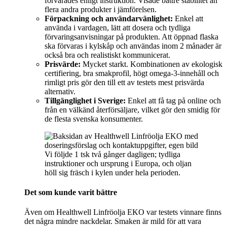
förvarades enligt instruktion. Visade bättre stabilitet än
flera andra produkter i jämförelsen.
Förpackning och användarvänlighet:
Enkel att
använda i vardagen, lätt att dosera och tydliga
förvaringsanvisningar på produkten. Att öppnad flaska
ska förvaras i kylskåp och användas inom 2 månader är
också bra och realistiskt kommunicerat.
Prisvärde:
Mycket starkt. Kombinationen av ekologisk
certifiering, bra smakprofil, högt omega-3-innehåll och
rimligt pris gör den till ett av testets mest prisvärda
alternativ.
Tillgänglighet i Sverige:
Enkel att få tag på online och
från en välkänd återförsäljare, vilket gör den smidig för
de flesta svenska konsumenter.
Vi följde 1 tsk två gånger dagligen; tydliga
instruktioner och ursprung i Europa, och oljan
höll sig fräsch i kylen under hela perioden.
Det som kunde varit bättre
Även om Healthwell Linfröolja EKO var testets vinnare finns
det några mindre nackdelar. Smaken är mild för att vara