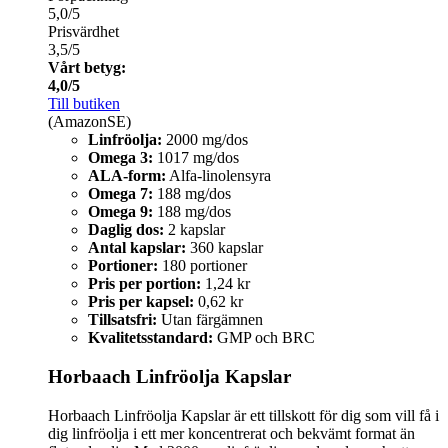
5,0/5
Prisvärdhet
3,5/5
Vårt betyg:
4,0/5
Till butiken
(AmazonSE)
Linfröolja:
2000 mg/dos
Omega 3:
1017 mg/dos
ALA-form:
Alfa-linolensyra
Omega 7:
188 mg/dos
Omega 9:
188 mg/dos
Daglig dos:
2 kapslar
Antal kapslar:
360 kapslar
Portioner:
180 portioner
Pris per portion:
1,24 kr
Pris per kapsel:
0,62 kr
Tillsatsfri:
Utan färgämnen
Kvalitetsstandard:
GMP och BRC
Horbaach Linfröolja Kapslar
Horbaach Linfröolja Kapslar är ett tillskott för dig som vill få i
dig linfröolja i ett mer koncentrerat och bekvämt format än