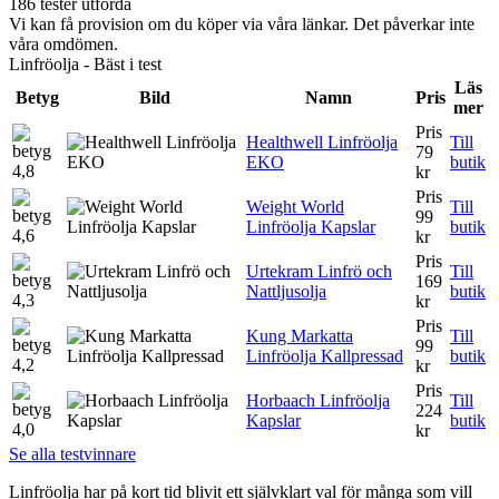
186 tester utförda
Vi kan få provision om du köper via våra länkar. Det påverkar inte
våra omdömen.
Linfröolja - Bäst i test
Läs
Betyg
Bild
Namn
Pris
mer
Pris
Healthwell Linfröolja
Till
79
EKO
butik
4,8
kr
Pris
Weight World
Till
99
Linfröolja Kapslar
butik
4,6
kr
Pris
Urtekram Linfrö och
Till
169
Nattljusolja
butik
4,3
kr
Pris
Kung Markatta
Till
99
Linfröolja Kallpressad
butik
4,2
kr
Pris
Horbaach Linfröolja
Till
224
Kapslar
butik
4,0
kr
Se alla testvinnare
Linfröolja har på kort tid blivit ett självklart val för många som vill