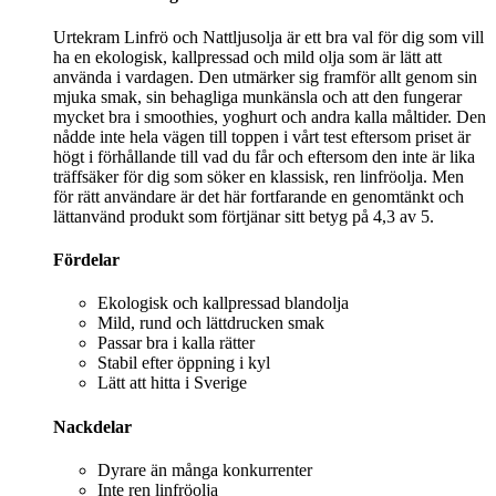
Urtekram Linfrö och Nattljusolja är ett bra val för dig som vill
ha en ekologisk, kallpressad och mild olja som är lätt att
använda i vardagen. Den utmärker sig framför allt genom sin
mjuka smak, sin behagliga munkänsla och att den fungerar
mycket bra i smoothies, yoghurt och andra kalla måltider. Den
nådde inte hela vägen till toppen i vårt test eftersom priset är
högt i förhållande till vad du får och eftersom den inte är lika
träffsäker för dig som söker en klassisk, ren linfröolja. Men
för rätt användare är det här fortfarande en genomtänkt och
lättanvänd produkt som förtjänar sitt betyg på 4,3 av 5.
Fördelar
Ekologisk och kallpressad blandolja
Mild, rund och lättdrucken smak
Passar bra i kalla rätter
Stabil efter öppning i kyl
Lätt att hitta i Sverige
Nackdelar
Dyrare än många konkurrenter
Inte ren linfröolja