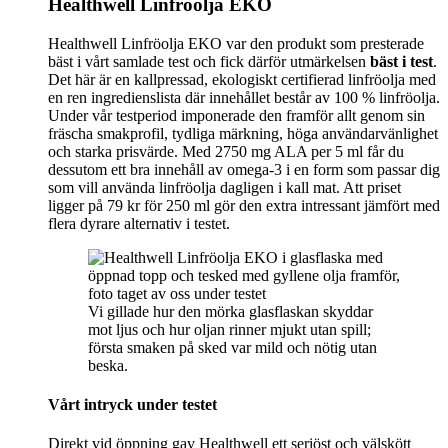
Healthwell Linfröolja EKO
Healthwell Linfröolja EKO var den produkt som presterade
bäst i vårt samlade test och fick därför utmärkelsen
bäst i test
.
Det här är en kallpressad, ekologiskt certifierad linfröolja med
en ren ingredienslista där innehållet består av 100 % linfröolja.
Under vår testperiod imponerade den framför allt genom sin
fräscha smakprofil, tydliga märkning, höga användarvänlighet
och starka prisvärde. Med 2750 mg ALA per 5 ml får du
dessutom ett bra innehåll av omega-3 i en form som passar dig
som vill använda linfröolja dagligen i kall mat. Att priset
ligger på 79 kr för 250 ml gör den extra intressant jämfört med
flera dyrare alternativ i testet.
Vi gillade hur den mörka glasflaskan skyddar
mot ljus och hur oljan rinner mjukt utan spill;
första smaken på sked var mild och nötig utan
beska.
Vårt intryck under testet
Direkt vid öppning gav Healthwell ett seriöst och välskött