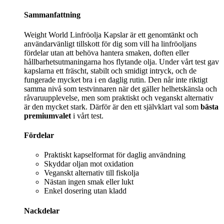
Sammanfattning
Weight World Linfröolja Kapslar är ett genomtänkt och
användarvänligt tillskott för dig som vill ha linfröoljans
fördelar utan att behöva hantera smaken, doften eller
hållbarhetsutmaningarna hos flytande olja. Under vårt test gav
kapslarna ett fräscht, stabilt och smidigt intryck, och de
fungerade mycket bra i en daglig rutin. Den når inte riktigt
samma nivå som testvinnaren när det gäller helhetskänsla och
råvaruupplevelse, men som praktiskt och veganskt alternativ
är den mycket stark. Därför är den ett självklart val som
bästa
premiumvalet
i vårt test.
Fördelar
Praktiskt kapselformat för daglig användning
Skyddar oljan mot oxidation
Veganskt alternativ till fiskolja
Nästan ingen smak eller lukt
Enkel dosering utan kladd
Nackdelar