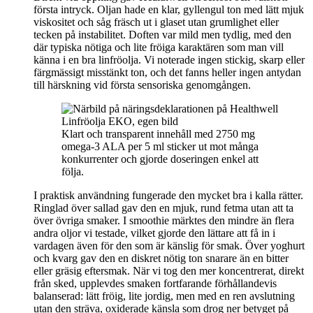
första intryck. Oljan hade en klar, gyllengul ton med lätt mjuk
viskositet och såg fräsch ut i glaset utan grumlighet eller
tecken på instabilitet. Doften var mild men tydlig, med den
där typiska nötiga och lite fröiga karaktären som man vill
känna i en bra linfröolja. Vi noterade ingen stickig, skarp eller
färgmässigt misstänkt ton, och det fanns heller ingen antydan
till härskning vid första sensoriska genomgången.
Klart och transparent innehåll med 2750 mg
omega‑3 ALA per 5 ml sticker ut mot många
konkurrenter och gjorde doseringen enkel att
följa.
I praktisk användning fungerade den mycket bra i kalla rätter.
Ringlad över sallad gav den en mjuk, rund fetma utan att ta
över övriga smaker. I smoothie märktes den mindre än flera
andra oljor vi testade, vilket gjorde den lättare att få in i
vardagen även för den som är känslig för smak. Över yoghurt
och kvarg gav den en diskret nötig ton snarare än en bitter
eller gräsig eftersmak. När vi tog den mer koncentrerat, direkt
från sked, upplevdes smaken fortfarande förhållandevis
balanserad: lätt fröig, lite jordig, men med en ren avslutning
utan den sträva, oxiderade känsla som drog ner betyget på