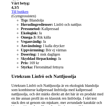
Vårt betyg:
4,3/5
Till butiken
(Gymgrossisten)
Typ:
Blandolja
Huvudingredienser:
Linfrö och nattljus
Pressmetod:
Kallpressad
Ekologisk:
Ja
Omega-3:
Rik källa
Veganvänlig:
Ja
Användning:
I kalla drycker
Uppvärmning:
Bör ej värmas
Dosering:
1 msk dagligen
Skyddad förpackning:
Ja
Pris:
169 kr
Styrka:
Fleromättad fettsyra
Urtekram Linfrö och Nattljusolja
Urtekram Linfrö och Nattljusolja är en ekologisk blandolja
som kombinerar kallpressad linfröolja med kallpressad
nattljusolja, och det märks direkt att det här är en produkt med
en lite annan profil än en klassisk ren linfröolja. I vårt test
stack den ut genom sin mjukare, mer avrundade karaktär och