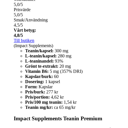
5,0/5
Prisvärde
5,0/5
Smak/Användning
4,5/5
Vårt betyg:
4,8/5
Till butiken
(Impact Supplements)
Teanin/kapsel:
300 mg
L-teanin/kapsel:
280 mg
L-teaninandel:
93%
Grönt te-extrakt:
20 mg
Vitamin B6:
5 mg (357% DRI)
Kapslar/burk:
60
Dosering:
1 kapsel
Form:
Kapslar
Pris/burk:
277 kr
Pris/portion:
4,62 kr
Pris/100 mg teanin:
1,54 kr
Teanin mg/kr:
ca 65 mg/kr
Impact Supplements Teanin Premium