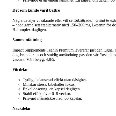
Prisvärde & användarvänlighet: En kapsel om dagen, 60 d
Det som kunde varit bättre
Några detaljer vi saknade eller vill se förbättrade: - Grönt te‑ex
– hade gärna sett ett alternativ med 150–200 mg L‑teanin för de
B‑komplex dagligen.
Sammanfattning
Impact Supplements Teanin Premium levererar just den lugna, rena
dos, bra tolerans och smidig användning gav den vår förstapla
vassare. Vårt betyg: 4,8/5.
Fördelar
Tydlig, balanserad effekt utan dåsighet.
Minskar stress, bibehåller fokus.
Enkel dosering, en kapsel dagligen.
Stabil effekt över 6–8 veckor.
Prisvärd månadskostnad, 60 kapslar.
Nackdelar