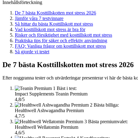
Innehållsförteckning
De 7 bästa Kosttillskotten mot stress 2026
Jämför våra 7 testvinnare
Så hittar du bästa Kosttillskott mot stress
Vad kosttillskott mot stress är bra för
Risker och försiktighet med kosttillskott mot stress
Praktiska tips för säker och effektiv användning
FAQ: Vanliga frågor om kosttillskott mot stress
Så gjorde vi testet
De 7 bästa Kosttillskotten mot stress 2026
Efter noggranna tester och utvärderingar presenterar vi här de bästa kostt
1
Bäst i test:
Impact Supplements Teanin Premium
4,8/5
2
Bästa billiga:
Healthwell Ashwagandha Premium
4,7/5
3
Bästa premiumvalet:
Healthwell Wellatomin Premium
4,6/5