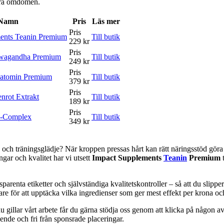
våra omdömen.
Namn
Pris
Läs mer
Pris
ents Teanin Premium
Till butik
229 kr
Pris
hwagandha Premium
Till butik
249 kr
Pris
latomin Premium
Till butik
379 kr
Pris
nrot Extrakt
Till butik
189 kr
Pris
B-Complex
Till butik
349 kr
 och träningsglädje? När kroppen pressas hårt kan rätt näringsstöd göra
gar och kvalitet har vi utsett
Impact Supplements
Teanin
Premium
t
arenta etiketter och självständiga kvalitetskontroller – så att du slipper 
 för att upptäcka vilka ingredienser som ger mest effekt per krona och 
 gillar vårt arbete får du gärna stödja oss genom att klicka på någon av 
oende och fri från sponsrade placeringar.