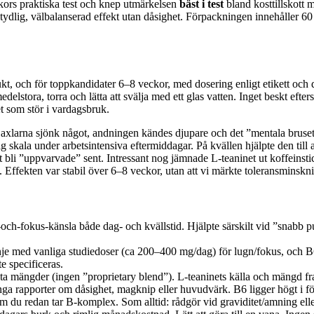
ors praktiska test och knep utmärkelsen
bäst i test
bland kosttillskott 
tydlig, välbalanserad effekt utan dåsighet. Förpackningen innehåller 6
ukt, och för toppkandidater 6–8 veckor, med dosering enligt etikett oc
lstora, torra och lätta att svälja med ett glas vatten. Inget beskt eft
et som stör i vardagsbruk.
xlarna sjönk något, andningen kändes djupare och det ”mentala bruset”
dig skala under arbetsintensiva eftermiddagar. På kvällen hjälpte den til
li ”uppvarvade” sent. Intressant nog jämnade L‑teaninet ut koffeinstick
 Effekten var stabil över 6–8 veckor, utan att vi märkte toleransminskni
och‑fokus‑känsla både dag- och kvällstid. Hjälpte särskilt vid ”snabb p
inje med vanliga studiedoser (ca 200–400 mg/dag) för lugn/fokus, och 
e specificeras.
akta mängder (ingen ”proprietary blend”). L‑teaninets källa och mängd 
nga rapporter om dåsighet, magknip eller huvudvärk. B6 ligger högt i för
 du redan tar B‑komplex. Som alltid: rådgör vid graviditet/amning ell