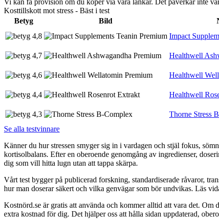
Vi kan få provision om du köper via våra länkar. Det påverkar inte 
Kosttillskott mot stress - Bäst i test
Betyg
Bild
4,8
Impact Supplem
4,7
Healthwell As
4,6
Healthwell Wel
4,4
Healthwell Rose
4,3
Thorne Stress 
Se alla testvinnare
Känner du hur stressen smyger sig in i vardagen och stjäl fokus, sömn
kortisolbalans. Efter en oberoende genomgång av ingredienser, doserin
dig som vill hitta lugn utan att tappa skärpa.
Vårt test bygger på publicerad forskning, standardiserade råvaror, transp
hur man doserar säkert och vilka genvägar som bör undvikas. Läs vidare
Kostnörd.se är gratis att använda och kommer alltid att vara det. Om du
extra kostnad för dig. Det hjälper oss att hålla sidan uppdaterad, ober