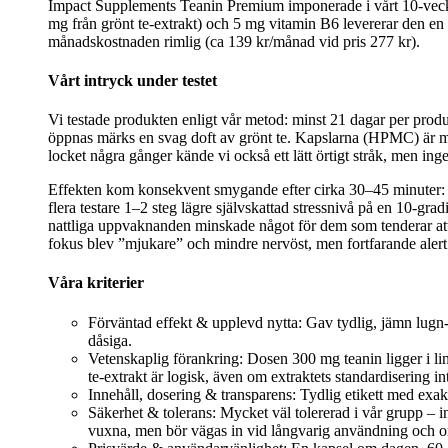
Impact Supplements Teanin Premium imponerade i vårt 10‑veck
mg från grönt te‑extrakt) och 5 mg vitamin B6 levererar den en 
månadskostnaden rimlig (ca 139 kr/månad vid pris 277 kr).
Vårt intryck under testet
Vi testade produkten enligt vår metod: minst 21 dagar per prod
öppnas märks en svag doft av grönt te. Kapslarna (HPMC) är mede
locket några gånger kände vi också ett lätt örtigt stråk, men ing
Effekten kom konsekvent smygande efter cirka 30–45 minuter: a
flera testare 1–2 steg lägre självskattad stressnivå på en 10‑gra
nattliga uppvaknanden minskade något för dem som tenderar att b
fokus blev ”mjukare” och mindre nervöst, men fortfarande alert.
Våra kriterier
Förväntad effekt & upplevd nytta: Gav tydlig, jämn lugn‑
dåsiga.
Vetenskaplig förankring: Dosen 300 mg teanin ligger i l
te‑extrakt är logisk, även om extraktets standardisering int
Innehåll, dosering & transparens: Tydlig etikett med ex
Säkerhet & tolerans: Mycket väl tolererad i vår grupp – i
vuxna, men bör vägas in vid långvarig användning och om