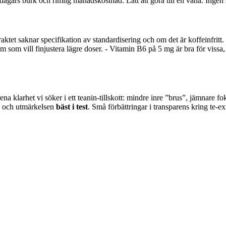
agars burk och rimlig månadskostnad. Lätt att göra till en vana. Inge
traktet saknar specifikation av standardisering och om det är koffeinfritt
m som vill finjustera lägre doser. - Vitamin B6 på 5 mg är bra för vissa
 klarhet vi söker i ett teanin-tillskott: mindre inre ”brus”, jämnare fok
ts och utmärkelsen
bäst i test
. Små förbättringar i transparens kring te‑ex