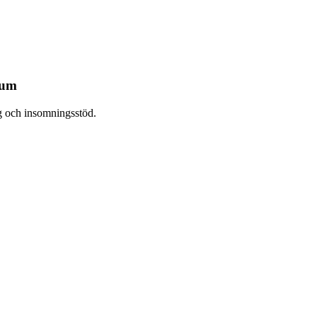
ium
g och insomningsstöd.