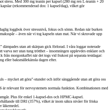
mot stress. Med 300 mg teanin per kapsel (280 mg ren L‑teanin + 20
0 kapslar (rekommenderad dos: 1 kapsel/dag), vilket gör
h daglig loggbok över stressnivå, fokus och sömn. Redan när burken
ersmaksspår – även när vi tog kapseln utan mat. När vi skruvade upp
 dämpades utan att skärpan gick förlorad. I våra loggar noterade
l att varva ner utan tung trötthet – insomningen upplevdes enklare och
 från morgonkaffet när det togs vid frukost på separata testdagar:
ng eller baksmällekänsla dagen efter.
uls – mycket att göra”-stunder och inför sänggående utan att göra oss
B6 är relevant för nervsystemets normala funktion. Kombinationen med
framgår. Plus för enkel 1‑kapsel‑dos och HPMC‑kapsel.
hållande till DRI (357%), vilket är inom säkra nivåer för friska
er läkemedel.