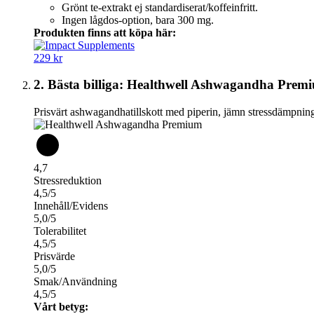
Grönt te‑extrakt ej standardiserat/koffeinfritt.
Ingen lågdos‑option, bara 300 mg.
Produkten finns att köpa här:
229 kr
2. Bästa billiga: Healthwell Ashwagandha Prem
Prisvärt ashwagandhatillskott med piperin, jämn stressdämpnin
4,7
Stressreduktion
4,5/5
Innehåll/Evidens
5,0/5
Tolerabilitet
4,5/5
Prisvärde
5,0/5
Smak/Användning
4,5/5
Vårt betyg: