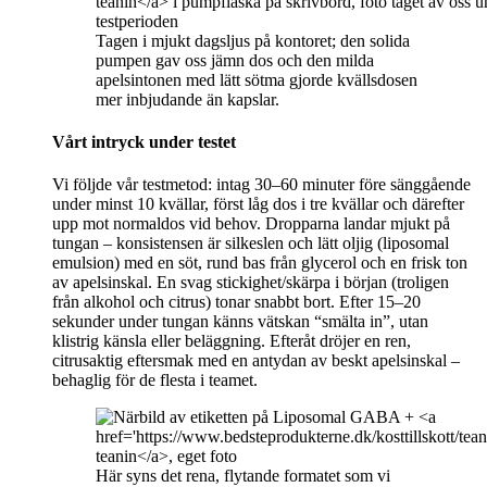
Tagen i mjukt dagsljus på kontoret; den solida
pumpen gav oss jämn dos och den milda
apelsintonen med lätt sötma gjorde kvällsdosen
mer inbjudande än kapslar.
Vårt intryck under testet
Vi följde vår testmetod: intag 30–60 minuter före sänggående
under minst 10 kvällar, först låg dos i tre kvällar och därefter
upp mot normaldos vid behov. Dropparna landar mjukt på
tungan – konsistensen är silkeslen och lätt oljig (liposomal
emulsion) med en söt, rund bas från glycerol och en frisk ton
av apelsinskal. En svag stickighet/skärpa i början (troligen
från alkohol och citrus) tonar snabbt bort. Efter 15–20
sekunder under tungan känns vätskan “smälta in”, utan
klistrig känsla eller beläggning. Efteråt dröjer en ren,
citrusaktig eftersmak med en antydan av beskt apelsinskal –
behaglig för de flesta i teamet.
Här syns det rena, flytande formatet som vi