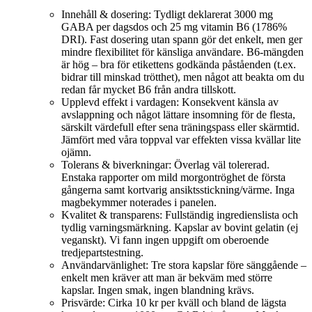
Innehåll & dosering: Tydligt deklarerat 3000 mg
GABA per dagsdos och 25 mg vitamin B6 (1786%
DRI). Fast dosering utan spann gör det enkelt, men ger
mindre flexibilitet för känsliga användare. B6‑mängden
är hög – bra för etikettens godkända påståenden (t.ex.
bidrar till minskad trötthet), men något att beakta om du
redan får mycket B6 från andra tillskott.
Upplevd effekt i vardagen: Konsekvent känsla av
avslappning och något lättare insomning för de flesta,
särskilt värdefull efter sena träningspass eller skärmtid.
Jämfört med våra toppval var effekten vissa kvällar lite
ojämn.
Tolerans & biverkningar: Överlag väl tolererad.
Enstaka rapporter om mild morgontröghet de första
gångerna samt kortvarig ansiktsstickning/värme. Inga
magbekymmer noterades i panelen.
Kvalitet & transparens: Fullständig ingredienslista och
tydlig varningsmärkning. Kapslar av bovint gelatin (ej
veganskt). Vi fann ingen uppgift om oberoende
tredjepartstestning.
Användarvänlighet: Tre stora kapslar före sänggående –
enkelt men kräver att man är bekväm med större
kapslar. Ingen smak, ingen blandning krävs.
Prisvärde: Cirka 10 kr per kväll och bland de lägsta