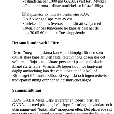
kostnaderna per 1000 mg GABA i vårt test. Mycket
effekt per krona – därav utmärkelsen
bästa billiga
.
Storleken kändes överraskande lätt att svälja med
vatten. För oss fungerade tre kapslar bäst när de
togs 30 till 60 minuter före sänggående.
Det som kunde varit bättre
De tre ”mega”-kapslarna kan vara klumpiga för den som
ogillar stora kapslar. Den fasta, relativt höga dosen gör det
svårare att finjustera – lättare personer i panelen önskade
ibland starta lägre. Vitamin B6 ligger högt; för långvarig
daglig användning kan det vara klokt att hålla koll på
B6‑intaget från andra källor. Ej veganskt och ingen redovisad
tredjepartstestning drar ner helhetsintrycket något.
Sammanfattning
RAW GABA Mega Caps levererar en robust, prisvärd
GABA‑dos med påtaglig kvällslugn för många användare och
utan nämnvärd ”baksmälla” morgonen efter. Det placerade sig
trea i vårt test på grund av stora kapslar, mindre dosflexibilitet