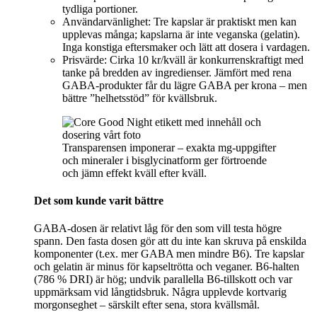
tydliga portioner.
Användarvänlighet: Tre kapslar är praktiskt men kan
upplevas många; kapslarna är inte veganska (gelatin).
Inga konstiga eftersmaker och lätt att dosera i vardagen.
Prisvärde: Cirka 10 kr/kväll är konkurrenskraftigt med
tanke på bredden av ingredienser. Jämfört med rena
GABA-produkter får du lägre GABA per krona – men
bättre ”helhetsstöd” för kvällsbruk.
Transparensen imponerar – exakta mg-uppgifter
och mineraler i bisglycinatform ger förtroende
och jämn effekt kväll efter kväll.
Det som kunde varit bättre
GABA-dosen är relativt låg för den som vill testa högre
spann. Den fasta dosen gör att du inte kan skruva på enskilda
komponenter (t.ex. mer GABA men mindre B6). Tre kapslar
och gelatin är minus för kapseltrötta och veganer. B6-halten
(786 % DRI) är hög; undvik parallella B6-tillskott och var
uppmärksam vid långtidsbruk. Några upplevde kortvarig
morgonseghet – särskilt efter sena, stora kvällsmål.