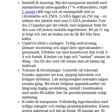
Innehåll & dosering: Mycket transparent innehåll med
standardiserad ashwagandha (7 % withanolider), rejält
L-teanin
(400 mg) och ett meningsfullt stöd av
citronmeliss och ZMA. GABA ligger på 250 mg – en
mildare dos jämfört med rena GABA-produkter. Fast
dos (3 kapslar) gör det enkelt, men begränsar finlir för
den som vill justera enskilda ingredienser. B6 på 11 mg
är högt och värt att beakta om du får B6 från flera
källor.
Upplevd effekt i vardagen: Tydlig nedvarvning,
jämnare insomning och något färre uppvaknanden i
genomsnitt. Effekten var mest konsekvent från kväll 3–
4 och framåt. Känslan var lugn och ”samlad” snarare än
dåsig – bra för den som vill somna utan att känna sig
bedövad.
Tolerans & biverkningar: Generellt väl tolererad.
Enstaka rapporter om kort, pepprig halsvärme och
livligare drömmar. Lätt morgonseghet noterades någon
enstaka gång. B6-nivån förtjänar uppmärksamhet vid
långvarig daglig användning, särskilt i kombination
med andra B6-källor. Inte för gravida/ammande enligt
märkning.
Kvalitet & transparens: Fullständig ingredienslista med
tydliga mängder och rimliga produktpåståenden. Känns
seriöst paketerad och lätt att förstå. 90 kapslar ger 30