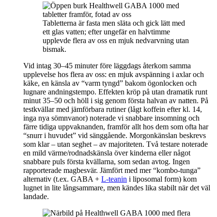
Tabletterna är fasta men släta och gick lätt med
ett glas vatten; efter ungefär en halvtimme
upplevde flera av oss en mjuk nedvarvning utan
bismak.
Vid intag 30–45 minuter före läggdags återkom samma
upplevelse hos flera av oss: en mjuk avspänning i axlar och
käke, en känsla av “varm tyngd” bakom ögonlocken och
lugnare andningstempo. Effekten kröp på utan dramatik runt
minut 35–50 och höll i sig genom första halvan av natten. På
testkvällar med jämförbara rutiner (lågt koffein efter kl. 14,
inga nya sömnvanor) noterade vi snabbare insomning och
färre tidiga uppvaknanden, framför allt hos dem som ofta har
“snurr i huvudet” vid sänggående. Morgonkänslan beskrevs
som klar – utan seghet – av majoriteten. Två testare noterade
en mild värme/rodnadskänsla över kinderna eller något
snabbare puls första kvällarna, som sedan avtog. Ingen
rapporterade magbesvär. Jämfört med mer “kombo-tunga”
alternativ (t.ex. GABA +
L-teanin
i liposomal form) kom
lugnet in lite långsammare, men kändes lika stabilt när det väl
landade.