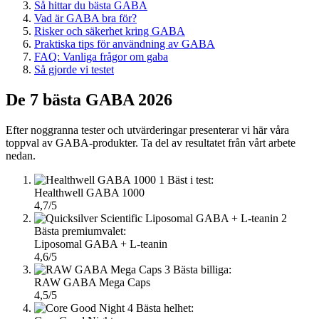
Så hittar du bästa GABA
Vad är GABA bra för?
Risker och säkerhet kring GABA
Praktiska tips för användning av GABA
FAQ: Vanliga frågor om gaba
Så gjorde vi testet
De 7 bästa GABA 2026
Efter noggranna tester och utvärderingar presenterar vi här våra
toppval av GABA-produkter. Ta del av resultatet från vårt arbete
nedan.
1
Bäst i test:
Healthwell GABA 1000
4,7/5
2
Bästa premiumvalet:
Liposomal GABA + L-teanin
4,6/5
3
Bästa billiga:
RAW GABA Mega Caps
4,5/5
4
Bästa helhet: