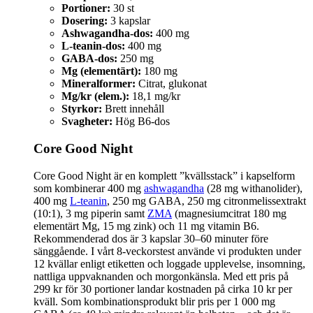
Portioner:
30 st
Dosering:
3 kapslar
Ashwagandha-dos:
400 mg
L-teanin-dos:
400 mg
GABA-dos:
250 mg
Mg (elementärt):
180 mg
Mineralformer:
Citrat, glukonat
Mg/kr (elem.):
18,1 mg/kr
Styrkor:
Brett innehåll
Svagheter:
Hög B6-dos
Core Good Night
Core Good Night är en komplett ”kvällsstack” i kapselform
som kombinerar 400 mg
ashwagandha
(28 mg withanolider),
400 mg
L-teanin
, 250 mg GABA, 250 mg citronmelissextrakt
(10:1), 3 mg piperin samt
ZMA
(magnesiumcitrat 180 mg
elementärt Mg, 15 mg zink) och 11 mg vitamin B6.
Rekommenderad dos är 3 kapslar 30–60 minuter före
sänggående. I vårt 8‑veckorstest använde vi produkten under
12 kvällar enligt etiketten och loggade upplevelse, insomning,
nattliga uppvaknanden och morgonkänsla. Med ett pris på
299 kr för 30 portioner landar kostnaden på cirka 10 kr per
kväll. Som kombinationsprodukt blir pris per 1 000 mg