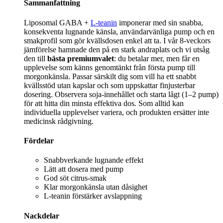
Sammanfattning
Liposomal GABA +
L-teanin
imponerar med sin snabba,
konsekventa lugnande känsla, användarvänliga pump och en
smakprofil som gör kvällsdosen enkel att ta. I vår 8‑veckors
jämförelse hamnade den på en stark andraplats och vi utsåg
den till
bästa premiumvalet
: du betalar mer, men får en
upplevelse som känns genomtänkt från första pump till
morgonkänsla. Passar särskilt dig som vill ha ett snabbt
kvällsstöd utan kapslar och som uppskattar finjusterbar
dosering. Observera soja-innehållet och starta lågt (1–2 pump)
för att hitta din minsta effektiva dos. Som alltid kan
individuella upplevelser variera, och produkten ersätter inte
medicinsk rådgivning.
Fördelar
Snabbverkande lugnande effekt
Lätt att dosera med pump
God söt citrus-smak
Klar morgonkänsla utan dåsighet
L-teanin förstärker avslappning
Nackdelar