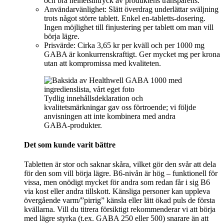
och bra helhetsintryck av produktens transparens.
Användarvänlighet: Slätt överdrag underlättar sväljning
trots något större tablett. Enkel en-tabletts-dosering.
Ingen möjlighet till finjustering per tablett om man vill
börja lägre.
Prisvärde: Cirka 3,65 kr per kväll och per 1000 mg
GABA är konkurrenskraftigt. Ger mycket mg per krona
utan att kompromissa med kvaliteten.
Tydlig innehållsdeklaration och
kvalitetsmärkningar gav oss förtroende; vi följde
anvisningen att inte kombinera med andra
GABA-produkter.
Det som kunde varit bättre
Tabletten är stor och saknar skåra, vilket gör den svår att dela
för den som vill börja lägre. B6-nivån är hög – funktionell för
vissa, men onödigt mycket för andra som redan får i sig B6
via kost eller andra tillskott. Känsliga personer kan uppleva
övergående varm/”pirrig” känsla eller lätt ökad puls de första
kvällarna. Vill du titrera försiktigt rekommenderar vi att börja
med lägre styrka (t.ex. GABA 250 eller 500) snarare än att