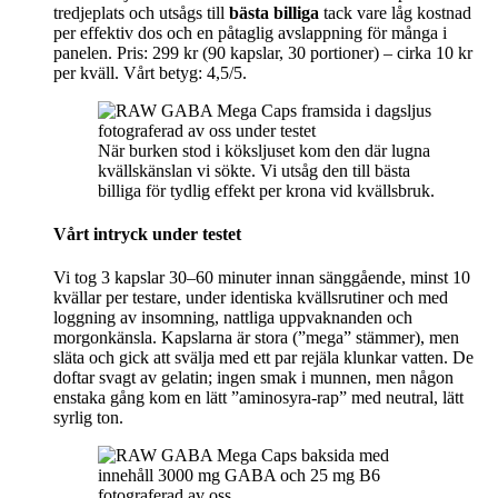
tredjeplats och utsågs till
bästa billiga
tack vare låg kostnad
per effektiv dos och en påtaglig avslappning för många i
panelen. Pris: 299 kr (90 kapslar, 30 portioner) – cirka 10 kr
per kväll. Vårt betyg: 4,5/5.
När burken stod i köksljuset kom den där lugna
kvällskänslan vi sökte. Vi utsåg den till bästa
billiga för tydlig effekt per krona vid kvällsbruk.
Vårt intryck under testet
Vi tog 3 kapslar 30–60 minuter innan sänggående, minst 10
kvällar per testare, under identiska kvällsrutiner och med
loggning av insomning, nattliga uppvaknanden och
morgonkänsla. Kapslarna är stora (”mega” stämmer), men
släta och gick att svälja med ett par rejäla klunkar vatten. De
doftar svagt av gelatin; ingen smak i munnen, men någon
enstaka gång kom en lätt ”aminosyra-rap” med neutral, lätt
syrlig ton.