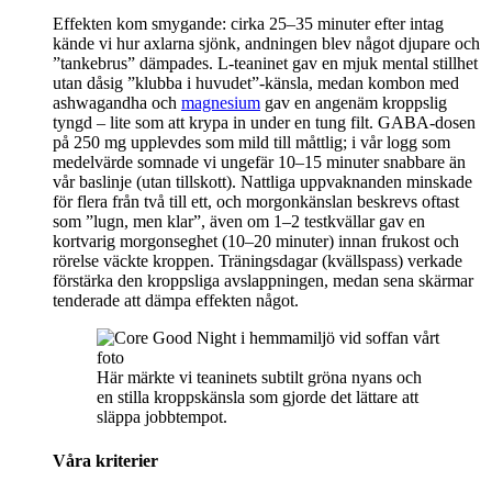
Effekten kom smygande: cirka 25–35 minuter efter intag
kände vi hur axlarna sjönk, andningen blev något djupare och
”tankebrus” dämpades. L-teaninet gav en mjuk mental stillhet
utan dåsig ”klubba i huvudet”-känsla, medan kombon med
ashwagandha och
magnesium
gav en angenäm kroppslig
tyngd – lite som att krypa in under en tung filt. GABA-dosen
på 250 mg upplevdes som mild till måttlig; i vår logg som
medelvärde somnade vi ungefär 10–15 minuter snabbare än
vår baslinje (utan tillskott). Nattliga uppvaknanden minskade
för flera från två till ett, och morgonkänslan beskrevs oftast
som ”lugn, men klar”, även om 1–2 testkvällar gav en
kortvarig morgonseghet (10–20 minuter) innan frukost och
rörelse väckte kroppen. Träningsdagar (kvällspass) verkade
förstärka den kroppsliga avslappningen, medan sena skärmar
tenderade att dämpa effekten något.
Här märkte vi teaninets subtilt gröna nyans och
en stilla kroppskänsla som gjorde det lättare att
släppa jobbtempot.
Våra kriterier