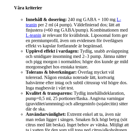
Våra kriterier
Innehåll & dosering:
240 mg GABA + 100 mg
L-
teanin
per 2 ml (4 pump). Väldefinierad dos; lätt att
finjustera (≈60 mg GABA/pump). Kombinationen med
L-teanin
är relevant för kvällsbruk. Liposomal form ger
en premiumprofil, även om evidensen för överlägsen
effekt vs kapslar fortfarande är begränsad.
Upplevd effekt i vardagen:
Tydlig, snabb avslappning
och smidigare insomning med 2–3 pump. Jämna nätter
och pigg morgon i normaldos; högre dos kunde ge mild
morgonseghet hos enstaka testare.
Tolerans & biverkningar:
Överlag mycket väl
tolererad. Någon enstaka noterade lätt, kortvarig
halsvärme efter intag och subtil citrusrap vid högre dos.
Inga magbesvär i vårt test.
Kvalitet & transparens:
Tydlig innehållsdeklaration,
pump=0,5 ml, 25 portioner/flaska. Angivna varningar
(graviditet/ammning) och allergeninfo (sojalecitin) sitter
där de ska.
Användarvänlighet:
Extremt enkel att ta, även när
man redan ligger i sängen. Smaken fick högt betyg (söt
citrus med lätt beska). Inget behov av vätska. Möjligt att
ta i vatten för den som vill tona ned citrus/alkoholtonen.