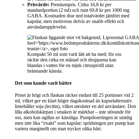
Prisvärde:
Premiumpris. Cirka 16,8 kr per
standardportion (2 ml) och runt 69,8 kr per 1000 mg
GABA. Kostnaden drar ned totalvärdet jämfört med
kapslar, men motiveras delvis av snabb effekt och
användarupplevelse.
Kompakt 50 ml som varit lätt att ha med; för oss
räckte den cirka en månad och dropparna kan
blandas i vatten för en mjuk citrusprofil utan
brännande känsla.
Det som kunde varit bättre
Priset är högt och flaskan räcker endast till 25 portioner vid 2
ml, vilket ger en klart högre dagskostnad än kapselalternativ.
Innehåller soja (lecitin), vilket utesluter en del användare. Den
lilla alkoholskärpan i smaken är märkbar – inte störande för
oss, men kan ogillas av känsliga. Pumpdoseringen är smidig
men inte lika “exakt” som kapslar; spridningen per pump kan
variera marginellt om man trycker olika hårt.