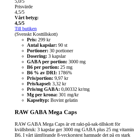
5,0/5
Prisvärde
4,5/5
Vårt betyg:
4,5/5
Till butiken
(Svenskt Kosttillskott)
Pris:
299 kr
Antal kapslar:
90 st
Portioner:
30 portioner
Dosering:
3 kapslar
GABA per portion:
3000 mg
B6 per portion:
25 mg
B6 % av DRI:
1786%
Pris/portion:
9,97 kr
Pris/kapsel:
3,32 kr
Pris/mg GABA:
0,00332 kr/mg
Mg per krona:
301 mg/kr
Kapseltyp:
Bovint gelatin
RAW GABA Mega Caps
RAW GABA Mega Caps är ett rakt-på-sak-tillskott för
kvällsbruk: 3 kapslar ger 3000 mg GABA plus 25 mg vitamin
B6. I vårt jämförande 8‑veckorstest hamnade det på en stark