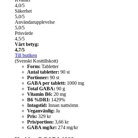
4,0/5
Säkerhet
5,0/5
Användarupplevelse
5,0/5
Prisvärde
4,5/5
Vårt betyg:
4,7/5
Till butiken
(Svenskt Kosttillskott)
Form:
Tabletter
Antal tabletter:
90 st
Portioner:
90 st
GABA per tablett:
1000 mg
Total GABA:
90 g
Vitamin B6:
20 mg
B6 %DRI:
1429%
Intagstid:
Innan nattsömn
Veganvänlig:
Ja
Pris:
329 kr
Pris/portion:
3,66 kr
GABA mg/kr:
274 mg/kr