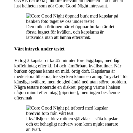
GABA (ca 40 kr) mindre relevant än helheten – och det är
just helheten som gör Core Good Night intressant.
Den milda örttonen när vi öppnar burken är det
första lugnet för kvällen, och kapslarna är
lättsvalda utan att lämna eftersmak.
Vårt intryck under testet
Vi tog 3 kapslar cirka 45 minuter före läggdags, med lågt
koffeinintag efter kl. 14 och jämförbara kvällsrutiner. När
burken öppnas känns en mild, örtig doft. Kapslarna är
medelstora till stora; tre stycken känns en aning ”mycket” för
känsliga sväljare, men de gled ändå ned utan större problem.
Några testare noterade en diskret, pepprig värme i halsen
någon minut efter intag (piperinet), men ingen bestående
eftersmak.
I kvällsljuset blev rutinen självklar – släta kapslar
och ett behagligt nedvarv som kom mjukt snarare
än tvärt.