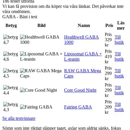
186 tester utförda
Vi kan få provision om du köper via våra länkar. Det påverkar inte
våra omdömen.
GABA - Bäst i test
Läs
Betyg
Bild
Namn
Pris
mer
Pris
Healthwell GABA
Till
329
4,7
1000
butik
kr
Pris
Liposomal GABA +
Till
419
4,6
L-teanin
butik
kr
Pris
RAW GABA Mega
Till
299
4,5
Caps
butik
kr
Pris
Till
Core Good Night
299
4,4
butik
kr
Pris
Till
Fairing GABA
209
4,3
butik
kr
Se alla testvinnare
Sömn som inte riktigt släpper taget, axlar som aldrig sänks, fokus