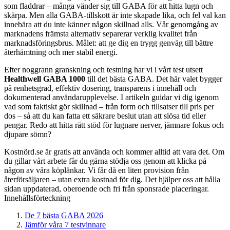
som fladdrar – många vänder sig till GABA för att hitta lugn och
skärpa. Men alla GABA-tillskott är inte skapade lika, och fel val kan
innebära att du inte känner någon skillnad alls. Vår genomgång av
marknadens främsta alternativ separerar verklig kvalitet från
marknadsföringsbrus. Målet: att ge dig en trygg genväg till bättre
återhämtning och mer stabil energi.
Efter noggrann granskning och testning har vi i vårt test utsett
Healthwell GABA 1000
till det bästa GABA. Det här valet bygger
på renhetsgrad, effektiv dosering, transparens i innehåll och
dokumenterad användarupplevelse. I artikeln guidar vi dig igenom
vad som faktiskt gör skillnad – från form och tillsatser till pris per
dos – så att du kan fatta ett säkrare beslut utan att slösa tid eller
pengar. Redo att hitta rätt stöd för lugnare nerver, jämnare fokus och
djupare sömn?
Kostnörd.se är gratis att använda och kommer alltid att vara det. Om
du gillar vårt arbete får du gärna stödja oss genom att klicka på
någon av våra köplänkar. Vi får då en liten provision från
återförsäljaren – utan extra kostnad för dig. Det hjälper oss att hålla
sidan uppdaterad, oberoende och fri från sponsrade placeringar.
Innehållsförteckning
De 7 bästa GABA 2026
Jämför våra 7 testvinnare