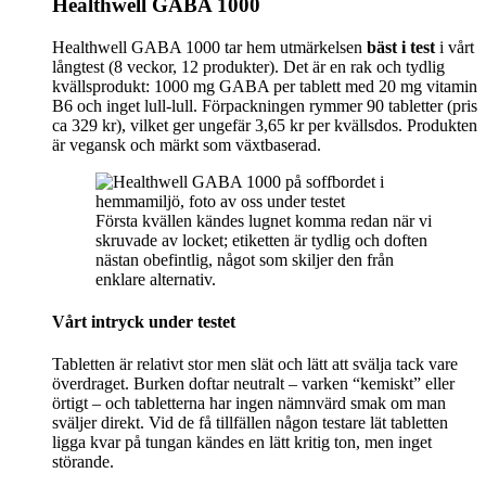
Healthwell GABA 1000
Healthwell GABA 1000 tar hem utmärkelsen
bäst i test
i vårt
långtest (8 veckor, 12 produkter). Det är en rak och tydlig
kvällsprodukt: 1000 mg GABA per tablett med 20 mg vitamin
B6 och inget lull-lull. Förpackningen rymmer 90 tabletter (pris
ca 329 kr), vilket ger ungefär 3,65 kr per kvällsdos. Produkten
är vegansk och märkt som växtbaserad.
Första kvällen kändes lugnet komma redan när vi
skruvade av locket; etiketten är tydlig och doften
nästan obefintlig, något som skiljer den från
enklare alternativ.
Vårt intryck under testet
Tabletten är relativt stor men slät och lätt att svälja tack vare
överdraget. Burken doftar neutralt – varken “kemiskt” eller
örtigt – och tabletterna har ingen nämnvärd smak om man
sväljer direkt. Vid de få tillfällen någon testare lät tabletten
ligga kvar på tungan kändes en lätt kritig ton, men inget
störande.