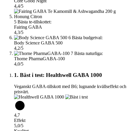
Core Good Night
4,4/5
5
Bästa te-tillskottet:
Fairing GABA
4,3/5
6
Bästa budgetval:
Body Science GABA 500
4,2/5
7
Bästa naturliga:
Thorne PharmaGABA-100
4,0/5
1. Bäst i test: Healthwell GABA 1000
Veganskt GABA-tillskott med B6; lugnande kvällseffekt och
prisvärt.
4,7
Effekt
5,0/5
Kvalitet