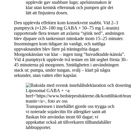
upplevde gav snabbare lugn; apelsinsmaken är
klar utan kemisk eftersmak och pumpen gör det
lätt att finjustera dosen.
Den upplevda effekten kom konsekvent snabbt. Vid 2–3
pumptryck (≈120–180 mg GABA + 50–75 mg L-teanin)
rapporterade flera testare att axlarna “sjönk ned”, andningen
blev djupare och tankesnurr minskade inom 15–25 minuter.
Insomningen kom tidigare än vanligt, och nattliga
uppvaknanden blev färre på träningsfria dagar.
Morgonkänslan var klar – ingen tung “huvudkudde-känsla”.
Vid 4 pumptryck upplevde två testare en lätt seghet första 30–
45 minuterna på morgonen. Smidigheten i användningen
stack ut: pumpa, under tungan, svälj – klart på några
sekunder, utan vatten eller kapslar.
Transparensen i innehållet gjorde oss trygga och
vi noterade sojalecitin för allergiker samt att
flaskan bör användas inom 60 dagar; vi
uppskattar också att tillverkaren tillhandahåller
labbrapporter.