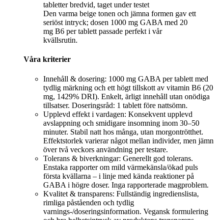
Den varma beige tonen och jämna formen gav ett
seriöst intryck; dosen 1000 mg GABA med 20
mg B6 per tablett passade perfekt i vår
kvällsrutin.
Våra kriterier
Innehåll & dosering: 1000 mg GABA per tablett med
tydlig märkning och ett högt tillskott av vitamin B6 (20
mg, 1429% DRI). Enkelt, ärligt innehåll utan onödiga
tillsatser. Doseringsråd: 1 tablett före nattsömn.
Upplevd effekt i vardagen: Konsekvent upplevd
avslappning och smidigare insomning inom 30–50
minuter. Stabil natt hos många, utan morgontrötthet.
Effektstorlek varierar något mellan individer, men jämn
över två veckors användning per testare.
Tolerans & biverkningar: Generellt god tolerans.
Enstaka rapporter om mild värmekänsla/ökad puls
första kvällarna – i linje med kända reaktioner på
GABA i högre doser. Inga rapporterade magproblem.
Kvalitet & transparens: Fullständig ingredienslista,
rimliga påståenden och tydlig
varnings-/doseringsinformation. Vegansk formulering