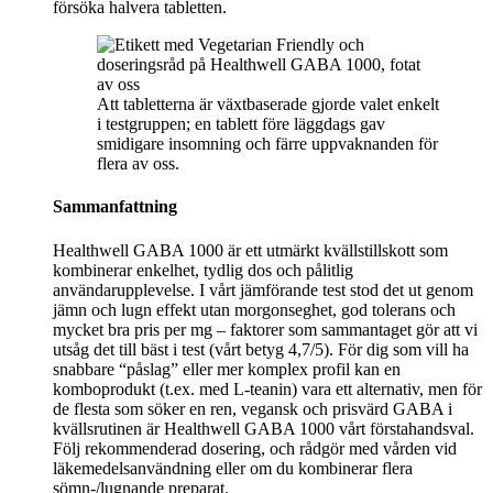
försöka halvera tabletten.
Att tabletterna är växtbaserade gjorde valet enkelt
i testgruppen; en tablett före läggdags gav
smidigare insomning och färre uppvaknanden för
flera av oss.
Sammanfattning
Healthwell GABA 1000 är ett utmärkt kvällstillskott som
kombinerar enkelhet, tydlig dos och pålitlig
användarupplevelse. I vårt jämförande test stod det ut genom
jämn och lugn effekt utan morgonseghet, god tolerans och
mycket bra pris per mg – faktorer som sammantaget gör att vi
utsåg det till bäst i test (vårt betyg 4,7/5). För dig som vill ha
snabbare “påslag” eller mer komplex profil kan en
komboprodukt (t.ex. med L-teanin) vara ett alternativ, men för
de flesta som söker en ren, vegansk och prisvärd GABA i
kvällsrutinen är Healthwell GABA 1000 vårt förstahandsval.
Följ rekommenderad dosering, och rådgör med vården vid
läkemedelsanvändning eller om du kombinerar flera
sömn-/lugnande preparat.