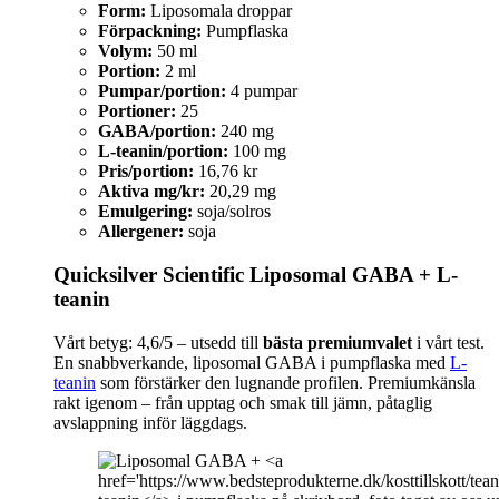
Form:
Liposomala droppar
Förpackning:
Pumpflaska
Volym:
50 ml
Portion:
2 ml
Pumpar/portion:
4 pumpar
Portioner:
25
GABA/portion:
240 mg
L-teanin/portion:
100 mg
Pris/portion:
16,76 kr
Aktiva mg/kr:
20,29 mg
Emulgering:
soja/solros
Allergener:
soja
Quicksilver Scientific Liposomal GABA + L-
teanin
Vårt betyg: 4,6/5 – utsedd till
bästa premiumvalet
i vårt test.
En snabbverkande, liposomal GABA i pumpflaska med
L-
teanin
som förstärker den lugnande profilen. Premiumkänsla
rakt igenom – från upptag och smak till jämn, påtaglig
avslappning inför läggdags.