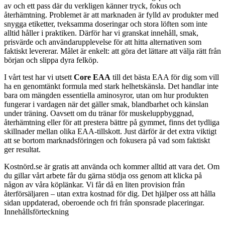
av och ett pass där du verkligen känner tryck, fokus och
återhämtning. Problemet är att marknaden är fylld av produkter med
snygga etiketter, tveksamma doseringar och stora löften som inte
alltid håller i praktiken. Därför har vi granskat innehåll, smak,
prisvärde och användarupplevelse för att hitta alternativen som
faktiskt levererar. Målet är enkelt: att göra det lättare att välja rätt från
början och slippa dyra felköp.
I vårt test har vi utsett
Core EAA
till det bästa EAA för dig som vill
ha en genomtänkt formula med stark helhetskänsla. Det handlar inte
bara om mängden essentiella aminosyror, utan om hur produkten
fungerar i vardagen när det gäller smak, blandbarhet och känslan
under träning. Oavsett om du tränar för muskeluppbyggnad,
återhämtning eller för att prestera bättre på gymmet, finns det tydliga
skillnader mellan olika EAA-tillskott. Just därför är det extra viktigt
att se bortom marknadsföringen och fokusera på vad som faktiskt
ger resultat.
Kostnörd.se är gratis att använda och kommer alltid att vara det. Om
du gillar vårt arbete får du gärna stödja oss genom att klicka på
någon av våra köplänkar. Vi får då en liten provision från
återförsäljaren – utan extra kostnad för dig. Det hjälper oss att hålla
sidan uppdaterad, oberoende och fri från sponsrade placeringar.
Innehållsförteckning