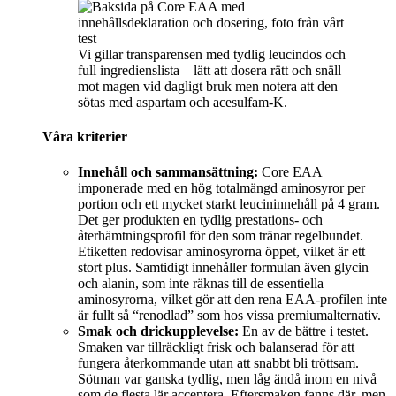
Vi gillar transparensen med tydlig leucindos och
full ingredienslista – lätt att dosera rätt och snäll
mot magen vid dagligt bruk men notera att den
sötas med aspartam och acesulfam-K.
Våra kriterier
Innehåll och sammansättning:
Core EAA
imponerade med en hög totalmängd aminosyror per
portion och ett mycket starkt leucininnehåll på 4 gram.
Det ger produkten en tydlig prestations- och
återhämtningsprofil för den som tränar regelbundet.
Etiketten redovisar aminosyrorna öppet, vilket är ett
stort plus. Samtidigt innehåller formulan även glycin
och alanin, som inte räknas till de essentiella
aminosyrorna, vilket gör att den rena EAA-profilen inte
är fullt så “renodlad” som hos vissa premiumalternativ.
Smak och drickupplevelse:
En av de bättre i testet.
Smaken var tillräckligt frisk och balanserad för att
fungera återkommande utan att snabbt bli tröttsam.
Sötman var ganska tydlig, men låg ändå inom en nivå
som de flesta lär acceptera. Eftersmaken fanns där, men