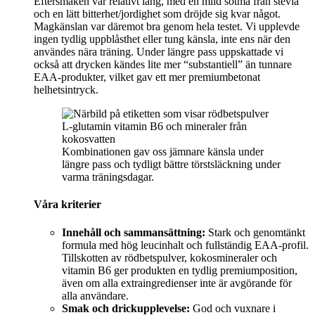
Eftersmaken var relativt lång, med en mild sötma från stevia
och en lätt bitterhet/jordighet som dröjde sig kvar något.
Magkänslan var däremot bra genom hela testet. Vi upplevde
ingen tydlig uppblåsthet eller tung känsla, inte ens när den
användes nära träning. Under längre pass uppskattade vi
också att drycken kändes lite mer “substantiell” än tunnare
EAA-produkter, vilket gav ett mer premiumbetonat
helhetsintryck.
Kombinationen gav oss jämnare känsla under
längre pass och tydligt bättre törstsläckning under
varma träningsdagar.
Våra kriterier
Innehåll och sammansättning:
Stark och genomtänkt
formula med hög leucinhalt och fullständig EAA-profil.
Tillskotten av rödbetspulver, kokosmineraler och
vitamin B6 ger produkten en tydlig premiumposition,
även om alla extraingredienser inte är avgörande för
alla användare.
Smak och drickupplevelse:
God och vuxnare i