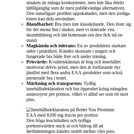
smaken än många konkurrenter, men inte lika direkt
lättillgänglig som de mest publikvänliga alternativen.
Den naturligare profilen uppskattades, men den jordiga
tonen kan dela användare.
Blandbarhet:
Bra men inte klassledande. Den löste sig
för det mesta fint i shaker, men vi noterade viss
skumbildning och lätt bottensats om den fick stå en
stund.
Magkänsla och tolerans:
En av produktens starkare
sidor i praktiken. Kändes skonsam i magen och
fungerade bra både före och under träning.
Prisvärde:
Kvalitetskänslan är hög och innehållet
motiverar delvis priset, men den är fortfarande dyr
jämfört med flera andra EAA-produkter som också
presterade bra i testet.
Märkning och transparens:
Tydlig
innehållsdeklaration och bra öppenhet kring mängden
aminosyror per portion, vilket vi alltid ser som ett stort
plus.
Den höga leucinhalten och tydliga
portionsvärden stack ut och bidrog till att
återhämtningen kändes snabb mellan våra pass.