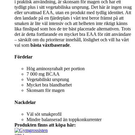
i praktisk användning, är skonsam för magen och har ett
tydligt plus i sitt vegetabiliska ursprung. Det här är ingen svag
eller urvattnad EAA, utan en produkt med tydlig identitet. Att
den landade på en fjärdeplats i vårt test beror främst på att
smaken är lite väl intensiv och att helheten inte riktigt känns
lika finslipad som hos de tre bäst placerade alternativen. Trots
det är detta fortfarande en mycket bra EAA för rätt användare
– särskilt om du prioriterar innehåll, löslighet och vill ha vårt
val som
bästa växtbaserade
.
Fördelar
Hög aminosyrahalt per portion
7 000 mg BCAA
Vegetabiliskt ursprung
Mycket bra blandbarhet
Skonsam för magen
Nackdelar
Väl söt smakprofil
Mindre balanserad än toppkonkurrenter
Produkten finns att köpa här: