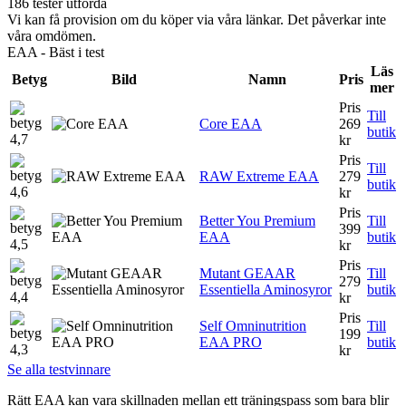
186 tester utförda
Vi kan få provision om du köper via våra länkar. Det påverkar inte
våra omdömen.
EAA - Bäst i test
Läs
Betyg
Bild
Namn
Pris
mer
Pris
Till
Core EAA
269
butik
4,7
kr
Pris
Till
RAW Extreme EAA
279
butik
4,6
kr
Pris
Better You Premium
Till
399
EAA
butik
4,5
kr
Pris
Mutant GEAAR
Till
279
Essentiella Aminosyror
butik
4,4
kr
Pris
Self Omninutrition
Till
199
EAA PRO
butik
4,3
kr
Se alla testvinnare
Rätt EAA kan vara skillnaden mellan ett träningspass som bara blir