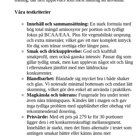
Våra testkriterier
Innehåll och sammansättning:
En stark formula med
hög total mängd aminosyror per portion och tydligt
fokus på BCAA/EAA. Plus för vegetabiliskt ursprung
och extra mineraler, vilket gav ett mer komplett intryck
för dig som tränar svettiga eller längre pass.
Smak och drickupplevelse:
God och kraftfull
smakprofil, men också ganska intensiv. Passar dig som
gillar tydlig smak, men kan upplevas något söt och lång
i eftersmaken jämfört med mer lättdruckna
konkurrenter.
Blandbarhet:
Blandade sig mycket bra i både shaker
och glas. Vi noterade minimal bottensats och endast lätt
skumning, vilket gör den enkel att använda i praktiken.
Magkänsla och tolerans:
Fungerade bra under testet
även nära träningspass. Kändes lätt i magen och gav
inga tydliga problem med uppblåsthet eller obehag vid
rekommenderad dosering.
Prisvärde:
Med ett pris på 279 kr för 30 portioner
ligger den i ett konkurrenskraftigt mellansegment.
Innehållet är starkt, men det finns alternativ i testet som
antingen smakar bättre eller känns ännu mer