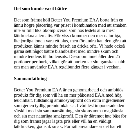
Det som kunde varit bättre
Det som främst höll Better You Premium EAA borta från en
ännu högre placering var priset i kombination med att smaken
inte är fullt lika okomplicerad som hos testets allra mest
lättdruckna alternativ. För vissa kommer den mer naturliga,
lite jordiga tonen vara ett plus, men för andra kan den göra att
produkten känns mindre fräsch att dricka ofta. Vi hade också
gärna sett något bättre blandbarhet med mindre skum och
mindre tendens till bottensats. Dessutom innehåller den 25
portioner per burk, vilket gör att burken tar slut ganska snabbt
om man använder EAA regelbundet flera gånger i veckan.
Sammanfattning
Better You Premium EAA är en genomarbetad och ambitiös
produkt för dig som vill ha en mer påkostad EAA med hög
leucinhalt, fullständig aminosyraprofil och extra ingredienser
som ger en tydlig premiumkänsla. I vårt test imponerade den
särskilt med sin sammansättning, sin skonsamma magkänsla
och sin mer naturliga smakprofil. Den är däremot inte bäst för
dig som främst jagar lägsta pris eller vill ha en väldigt
lättdrucken, godislik smak. För rätt användare är det här ett