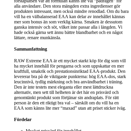
förstaplatsen var att formulan känns lite väl “pådragen” för
alla användare. Den stora mängden extra ingredienser gör
produkten intressant, men också mindre renodlad. Om du bara
vill ha en välbalanserad EAA kan delar av innehållet kännas
mer som bonus än som verklig kärna. Smaken är dessutom
ganska intensiv och söt, vilket inte passar alla i längden. Vi
hade också gärna sett ännu bättre blandbarhet och en något
lättare, renare munkänsla.
Sammanfattning
RAW Extreme EAA är ett mycket starkt köp för dig som vill
ha mycket innehåll för pengarna och som uppskattar en mer
kraftfull, smakrik och prestationsinriktad EAA-produkt. Den
levererar bra på de viktigaste punkterna: hög EAA-dos, stark
leucinnivå, tydlig märkning och bra användbarhet i träning.
Den är inte testets mest eleganta eller mest lättdruckna
alternativ, men sett till helheten är det här en prisvärd och
genomtänkt produkt som förtjänar sin andraplats. För rätt
person är den ett riktigt bra val – särskilt om du vill ha en
EAA som känns lite mer “maxad” utan att priset sticker iväg.
Fördelar
Mycket prisvärd för innehållet