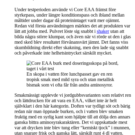
Under testperioden använde vi Core EAA främst före
styrkepass, under längre konditionspass och ibland mellan
måltider under dagar då proteinintaget varit mer ojämnt.
Redan vid första användningen märktes det att produkten var
lätt att jobba med. Pulvret löste sig snabbt i
shaker
utan att
bilda några större klumpar, och även när vi rörde ut den i glas
med sked blev resultatet förvånansvärt jämnt. Det fanns viss
skumbildning direkt efter skakning, men den lade sig snabbt
och påverkade inte helhetsintrycket särskilt mycket.
En skopa i vatten före lunchpasset gav en ren
tropisk smak med mild syra och utan metallisk
bismak som vi ofta får från andra aminosyror.
Smakmässigt upplevde vi jordgubbsvarianten som relativt ren
och lättdrucken för att vara en EAA, vilket inte är helt
självklart i den här kategorin. Doften var tydligt söt och bärig
redan när man öppnade burken, och i vatten blev smaken
fruktig med en syrlig kant som hjälpte till att dölja den annars
ganska bittra aminosyrakaraktären. Det vi uppskattade mest
var att drycken inte blev tung eller “kemiskt tjock” i munnen,
utan snarare frisk och ganska lätt, särskilt runt 4 dl vatten.