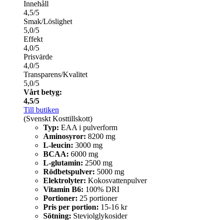
Innehåll
4,5/5
Smak/Löslighet
5,0/5
Effekt
4,0/5
Prisvärde
4,0/5
Transparens/Kvalitet
5,0/5
Vårt betyg:
4,5/5
Till butiken
(Svenskt Kosttillskott)
Typ:
EAA i pulverform
Aminosyror:
8200 mg
L-leucin:
3000 mg
BCAA:
6000 mg
L-glutamin:
2500 mg
Rödbetspulver:
5000 mg
Elektrolyter:
Kokosvattenpulver
Vitamin B6:
100% DRI
Portioner:
25 portioner
Pris per portion:
15-16 kr
Sötning:
Steviolglykosider