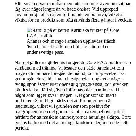
Eftersmaken var märkbar men inte störande, även om sötman
låg kvar något längre än vi hade önskat. Vid upprepad
användning höll smaken fortfarande en bra nivå, vilket är
viktigt för en produkt som ofta används flera gånger i veckan.
Ananas och mango i smaken upplevdes fräsch
även blandad starkt och höll sig lättdrucken
under svettiga pass.
När det gäller magtolerans fungerade Core EAA bra för oss i
samband med träning. Vi testade den både på relativt tom
mage och närmare föregående måltid, och upplevelsen var
genomgående stabil. Ingen i testpanelen upplevde någon
tydlig uppblåsthet eller obehaglig tyngdkänsla, och drycken
kändes lätt att få i sig även inför pass där man inte vill ha
något som ligger kvar i magen. Det gör stor skillnad i
praktiken. Samtidigt märks det att formuleringen är
leucintung, vilket vi i grunden ser som positivt för
målgruppen, men det gör också att smaken behöver jobba
hårdare för att maskera aminosyrornas naturliga skärpa. Core
lyckas bättre med det än många konkurrenter, men inte helt
perfekt.