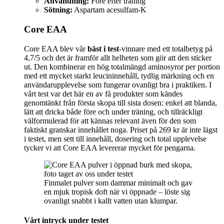
Användning:
Före efter träning
Sötning:
Aspartam acesulfam-K
Core EAA
Core EAA blev vår
bäst i test
-vinnare med ett totalbetyg på
4,7/5 och det är framför allt helheten som gör att den sticker
ut. Den kombinerar en hög totalmängd aminosyror per portion
med ett mycket starkt leucininnehåll, tydlig märkning och en
användarupplevelse som fungerar ovanligt bra i praktiken. I
vårt test var det här en av få produkter som kändes
genomtänkt från första skopa till sista dosen: enkel att blanda,
lätt att dricka både före och under träning, och tillräckligt
välformulerad för att kännas relevant även för den som
faktiskt granskar innehållet noga. Priset på 269 kr är inte lägst
i testet, men sett till innehåll, dosering och total upplevelse
tycker vi att Core EAA levererar mycket för pengarna.
Finmalet pulver som dammar minimalt och gav
en mjuk tropisk doft när vi öppnade – löste sig
ovanligt snabbt i kallt vatten utan klumpar.
Vårt intryck under testet