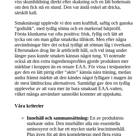
viss skumbildning direkt efter skakning och en lätt bottensats
om den fick stå en stund. Den var ändå enkel att dricka,
särskilt kall.
Smakmässigt upplevde vi den som kraftfull, saftig och ganska
“godislik”, med tydlig sötma och en markerad bärprofil.
Första klunkarna var ofta positiva: frisk, fyllig och lätt att
tycka om om man gillar smakrika tillskott. Men efter några
användningar blev det också tydligt att sötman låg i överkant.
Eftersmaken drog lite åt artificiellt håll, och vid intag under
längre pass kunde smaken kännas något tung. Vi noterade
också att den extra ingrediensprofilen gjorde produkten mer
märkbar i kroppen än en renare EAA. För vissa i testpanelen
gav den en lätt pirrig eller “aktiv” känsla nära träning, medan
andra främst märkte att den kändes något fylligare i magen än
de mest lättdruckna alternativen. Samtidigt gav den en tydlig
upplevelse av att vara mer än bara smaksatt EAA-vatten,
vilket många användare sannolikt kommer att uppskatta.
Våra kriterier
Innehåll och sammansättning:
En av produktens
starkaste sidor. Den innehåller alla nio essentiella
aminosyror och har ett mycket starkt leucininnehåll.
Plus även för att den kompletteras med flera extra