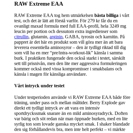
RAW Extreme EAA
RAW Extreme EAA tog hem utmärkelsen
bästa billiga
i vårt
test, och det är lätt att förstå varför. För 279 kr får du en
ovanligt maxad formula med full EAA-profil, hela 3249 mg
leucin per portion och dessutom extra ingredienser som
citrullin
, glutamin,
arginin
, GABA, tyrosin och karnitin. På
pappret är det här en produkt som vill göra mer än att bara
leverera essentiella aminosyror – den är tydligt riktad till dig
som vill ha en mer “pre/intra-workout-lik” känsla i samma
burk. I praktiken fungerade den också starkt i testet, särskilt
sett till prisnivån, men den lite mer aggressiva formuleringen
kommer också med vissa kompromisser i smakbalans och
känsla i magen för känsliga användare.
Vårt intryck under testet
Under testperioden använde vi RAW Extreme EAA både före
träning, under pass och mellan måltider. Berry Explode gav
direkt ett tydligt intryck av att vara en intensiv
sportdryckssmak snarare än en mild aminosyradryck. Doften
var bärig och söt redan när man öppnade burken, med en lite
syrlig ton som lovade ganska mycket smak. I shaker blandade
den sig förhållandevis bra, men inte helt perfekt – vi märkte