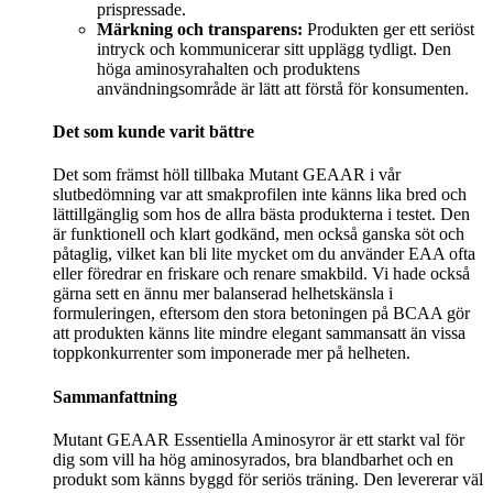
prispressade.
Märkning och transparens:
Produkten ger ett seriöst
intryck och kommunicerar sitt upplägg tydligt. Den
höga aminosyrahalten och produktens
användningsområde är lätt att förstå för konsumenten.
Det som kunde varit bättre
Det som främst höll tillbaka Mutant GEAAR i vår
slutbedömning var att smakprofilen inte känns lika bred och
lättillgänglig som hos de allra bästa produkterna i testet. Den
är funktionell och klart godkänd, men också ganska söt och
påtaglig, vilket kan bli lite mycket om du använder EAA ofta
eller föredrar en friskare och renare smakbild. Vi hade också
gärna sett en ännu mer balanserad helhetskänsla i
formuleringen, eftersom den stora betoningen på BCAA gör
att produkten känns lite mindre elegant sammansatt än vissa
toppkonkurrenter som imponerade mer på helheten.
Sammanfattning
Mutant GEAAR Essentiella Aminosyror är ett starkt val för
dig som vill ha hög aminosyrados, bra blandbarhet och en
produkt som känns byggd för seriös träning. Den levererar väl