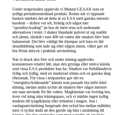
Under testperioden upplevde vi Mutant GEAAR som en
tydligt prestationsinriktad produkt. Redan när vi öppnade
burken märktes det att detta är en EAA med ganska intensiv
karaktär – doften var söt, fruktig och något mer
“sportdrycksaktig” än hos de mest rena och nedtonade
alternativen i testet. I shaker blandade pulvret ut sig snabbt
och jämnt, särskilt i runt 400 ml vatten där smaken blev bäst
balanserad. Det blev väldigt lite klumpar och bara en lätt
skumbildning som lade sig efter någon minut, vilket gav ett
bra första intryck i praktisk användning.
När vi drack den före och under träning upplevdes
konsistensen relativt lätt, utan den gryniga eller sträva känsla
som vissa EAA-produkter kan ha. Smaken var förhållandevis
fyllig och tydlig, med en markerad sötma och en ganska lång
eftersmak. För vissa i testpanelen gav det en
“energidrycksliknande” känsla som passade bra inför hård
träning, medan andra tyckte att smaken blev något intensiv
om man använde för lite vatten. Magkänslan var överlag bra,
även vid intag nära träningspass, och vi märkte ingen tydlig
tendens till tyngdkänsla eller irritation i magen. Just i
vardagsanvändning fungerade den också bra mellan måltider,
men vi tyckte ändå att den gjorde sig bäst i anslutning till
träning, där den upplevdes som mest naturlig att använda.