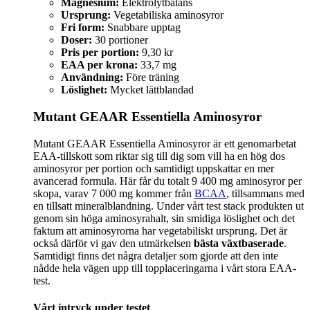
Magnesium:
Elektrolytbalans
Ursprung:
Vegetabiliska aminosyror
Fri form:
Snabbare upptag
Doser:
30 portioner
Pris per portion:
9,30 kr
EAA per krona:
33,7 mg
Användning:
Före träning
Löslighet:
Mycket lättblandad
Mutant GEAAR Essentiella Aminosyror
Mutant GEAAR Essentiella Aminosyror är ett genomarbetat
EAA-tillskott som riktar sig till dig som vill ha en hög dos
aminosyror per portion och samtidigt uppskattar en mer
avancerad formula. Här får du totalt 9 400 mg aminosyror per
skopa, varav 7 000 mg kommer från
BCAA
, tillsammans med
en tillsatt mineralblandning. Under vårt test stack produkten ut
genom sin höga aminosyrahalt, sin smidiga löslighet och det
faktum att aminosyrorna har vegetabiliskt ursprung. Det är
också därför vi gav den utmärkelsen
bästa växtbaserade
.
Samtidigt finns det några detaljer som gjorde att den inte
nådde hela vägen upp till topplaceringarna i vårt stora EAA-
test.
Vårt intryck under testet