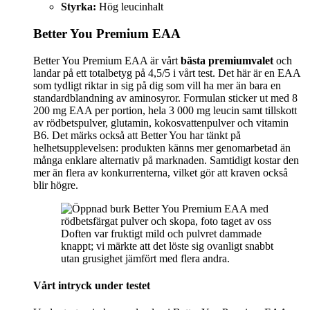
Styrka:
Hög leucinhalt
Better You Premium EAA
Better You Premium EAA är vårt
bästa premiumvalet
och
landar på ett totalbetyg på 4,5/5 i vårt test. Det här är en EAA
som tydligt riktar in sig på dig som vill ha mer än bara en
standardblandning av aminosyror. Formulan sticker ut med 8
200 mg EAA per portion, hela 3 000 mg leucin samt tillskott
av rödbetspulver, glutamin, kokosvattenpulver och vitamin
B6. Det märks också att Better You har tänkt på
helhetsupplevelsen: produkten känns mer genomarbetad än
många enklare alternativ på marknaden. Samtidigt kostar den
mer än flera av konkurrenterna, vilket gör att kraven också
blir högre.
Doften var fruktigt mild och pulvret dammade
knappt; vi märkte att det löste sig ovanligt snabbt
utan grusighet jämfört med flera andra.
Vårt intryck under testet