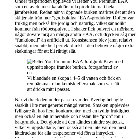
Under testperioden upplevde vi Better You Premium EAA
som en av de mest karaktärsfulla produkterna i hela
jämförelsen. Redan när vi öppnade burken märktes det att den
skiljer sig från mer “godisaktiga” EAA-produkter. Doften var
fruktig men också lite jordig och naturlig, vilket sannolikt
kommer från rödbetspulvret. I shaker fick pulvret en mörkare,
något dovare färg än många andra EAA, och drycken såg mer
“funktionell” än artificiell ut. Konsistensen blev jämn relativt
snabbt, men inte helt perfekt direkt – den behövde några extra
skakningar för att bli riktigt slät.
Vi blandade en skopa i 4–5 dl vatten och fick en
ren bärsmak utan kemisk eftersmak som var lätt
att dricka mitt i passet.
När vi drack den under passen var den överlag behaglig,
särskilt i lite mer generös mängd vatten. Smaken upplevdes
fylligare än hos flera konkurrenter, med en tydlig fruktighet
men också en lätt mineralisk och nästan lite “grön” ton i
bakgrunden. Det gjorde att den kändes mindre syntetisk,
vilket vi uppskattade, men också att den inte var den mest
lättdruckna för alla testpersoner vid första intrycket.