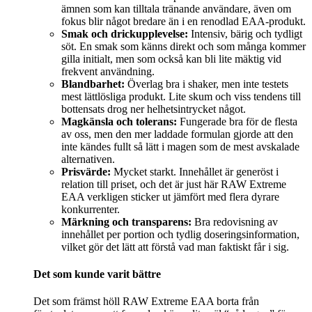
ämnen som kan tilltala tränande användare, även om
fokus blir något bredare än i en renodlad EAA-produkt.
Smak och drickupplevelse:
Intensiv, bärig och tydligt
söt. En smak som känns direkt och som många kommer
gilla initialt, men som också kan bli lite mäktig vid
frekvent användning.
Blandbarhet:
Överlag bra i shaker, men inte testets
mest lättlösliga produkt. Lite skum och viss tendens till
bottensats drog ner helhetsintrycket något.
Magkänsla och tolerans:
Fungerade bra för de flesta
av oss, men den mer laddade formulan gjorde att den
inte kändes fullt så lätt i magen som de mest avskalade
alternativen.
Prisvärde:
Mycket starkt. Innehållet är generöst i
relation till priset, och det är just här RAW Extreme
EAA verkligen sticker ut jämfört med flera dyrare
konkurrenter.
Märkning och transparens:
Bra redovisning av
innehållet per portion och tydlig doseringsinformation,
vilket gör det lätt att förstå vad man faktiskt får i sig.
Det som kunde varit bättre
Det som främst höll RAW Extreme EAA borta från