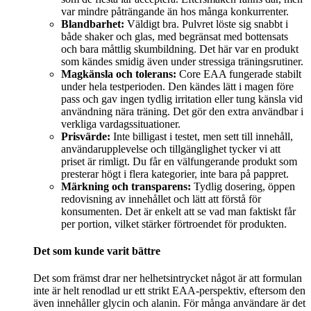
var mindre påträngande än hos många konkurrenter.
Blandbarhet:
Väldigt bra. Pulvret löste sig snabbt i
både shaker och glas, med begränsat med bottensats
och bara måttlig skumbildning. Det här var en produkt
som kändes smidig även under stressiga träningsrutiner.
Magkänsla och tolerans:
Core EAA fungerade stabilt
under hela testperioden. Den kändes lätt i magen före
pass och gav ingen tydlig irritation eller tung känsla vid
användning nära träning. Det gör den extra användbar i
verkliga vardagssituationer.
Prisvärde:
Inte billigast i testet, men sett till innehåll,
användarupplevelse och tillgänglighet tycker vi att
priset är rimligt. Du får en välfungerande produkt som
presterar högt i flera kategorier, inte bara på pappret.
Märkning och transparens:
Tydlig dosering, öppen
redovisning av innehållet och lätt att förstå för
konsumenten. Det är enkelt att se vad man faktiskt får
per portion, vilket stärker förtroendet för produkten.
Det som kunde varit bättre
Det som främst drar ner helhetsintrycket något är att formulan
inte är helt renodlad ur ett strikt EAA-perspektiv, eftersom den
även innehåller glycin och alanin. För många användare är det