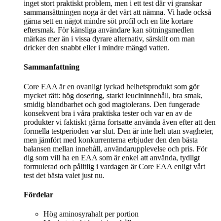
inget stort praktiskt problem, men i ett test där vi granskar
sammansättningen noga är det värt att nämna. Vi hade också
gärna sett en något mindre söt profil och en lite kortare
eftersmak. För känsliga användare kan sötningsmedlen
märkas mer än i vissa dyrare alternativ, särskilt om man
dricker den snabbt eller i mindre mängd vatten.
Sammanfattning
Core EAA är en ovanligt lyckad helhetsprodukt som gör
mycket rätt: hög dosering, starkt leucininnehåll, bra smak,
smidig blandbarhet och god magtolerans. Den fungerade
konsekvent bra i våra praktiska tester och var en av de
produkter vi faktiskt gärna fortsatte använda även efter att den
formella testperioden var slut. Den är inte helt utan svagheter,
men jämfört med konkurrenterna erbjuder den den bästa
balansen mellan innehåll, användarupplevelse och pris. För
dig som vill ha en EAA som är enkel att använda, tydligt
formulerad och pålitlig i vardagen är Core EAA enligt vårt
test det bästa valet just nu.
Fördelar
Hög aminosyrahalt per portion