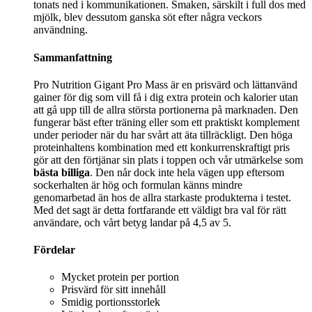
tonats ned i kommunikationen. Smaken, särskilt i full dos med
mjölk, blev dessutom ganska söt efter några veckors
användning.
Sammanfattning
Pro Nutrition Gigant Pro Mass är en prisvärd och lättanvänd
gainer för dig som vill få i dig extra protein och kalorier utan
att gå upp till de allra största portionerna på marknaden. Den
fungerar bäst efter träning eller som ett praktiskt komplement
under perioder när du har svårt att äta tillräckligt. Den höga
proteinhaltens kombination med ett konkurrenskraftigt pris
gör att den förtjänar sin plats i toppen och vår utmärkelse som
bästa billiga
. Den når dock inte hela vägen upp eftersom
sockerhalten är hög och formulan känns mindre
genomarbetad än hos de allra starkaste produkterna i testet.
Med det sagt är detta fortfarande ett väldigt bra val för rätt
användare, och vårt betyg landar på 4,5 av 5.
Fördelar
Mycket protein per portion
Prisvärd för sitt innehåll
Smidig portionsstorlek