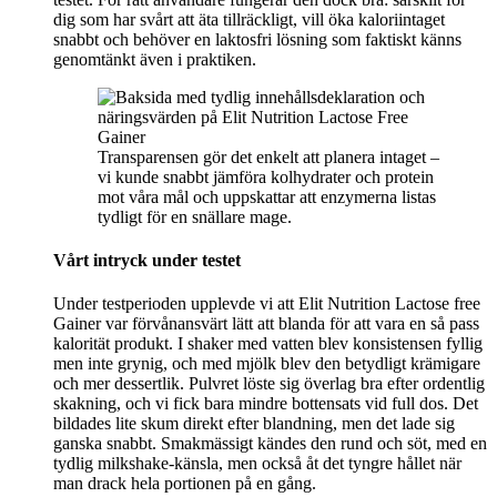
dig som har svårt att äta tillräckligt, vill öka kaloriintaget
snabbt och behöver en laktosfri lösning som faktiskt känns
genomtänkt även i praktiken.
Transparensen gör det enkelt att planera intaget –
vi kunde snabbt jämföra kolhydrater och protein
mot våra mål och uppskattar att enzymerna listas
tydligt för en snällare mage.
Vårt intryck under testet
Under testperioden upplevde vi att Elit Nutrition Lactose free
Gainer var förvånansvärt lätt att blanda för att vara en så pass
kalorität produkt. I shaker med vatten blev konsistensen fyllig
men inte grynig, och med mjölk blev den betydligt krämigare
och mer dessertlik. Pulvret löste sig överlag bra efter ordentlig
skakning, och vi fick bara mindre bottensats vid full dos. Det
bildades lite skum direkt efter blandning, men det lade sig
ganska snabbt. Smakmässigt kändes den rund och söt, med en
tydlig milkshake-känsla, men också åt det tyngre hållet när
man drack hela portionen på en gång.