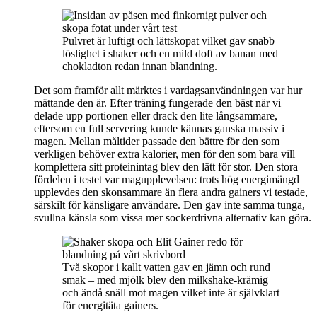
Pulvret är luftigt och lättskopat vilket gav snabb
löslighet i shaker och en mild doft av banan med
chokladton redan innan blandning.
Det som framför allt märktes i vardagsanvändningen var hur
mättande den är. Efter träning fungerade den bäst när vi
delade upp portionen eller drack den lite långsammare,
eftersom en full servering kunde kännas ganska massiv i
magen. Mellan måltider passade den bättre för den som
verkligen behöver extra kalorier, men för den som bara vill
komplettera sitt proteinintag blev den lätt för stor. Den stora
fördelen i testet var magupplevelsen: trots hög energimängd
upplevdes den skonsammare än flera andra gainers vi testade,
särskilt för känsligare användare. Den gav inte samma tunga,
svullna känsla som vissa mer sockerdrivna alternativ kan göra.
Två skopor i kallt vatten gav en jämn och rund
smak – med mjölk blev den milkshake-krämig
och ändå snäll mot magen vilket inte är självklart
för energitäta gainers.