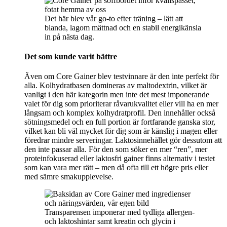
Det här blev vår go-to efter träning – lätt att
blanda, lagom mättnad och en stabil energikänsla
in på nästa dag.
Det som kunde varit bättre
Även om Core Gainer blev testvinnare är den inte perfekt för
alla. Kolhydratbasen domineras av maltodextrin, vilket är
vanligt i den här kategorin men inte det mest imponerande
valet för dig som prioriterar råvarukvalitet eller vill ha en mer
långsam och komplex kolhydratprofil. Den innehåller också
sötningsmedel och en full portion är fortfarande ganska stor,
vilket kan bli väl mycket för dig som är känslig i magen eller
föredrar mindre serveringar. Laktosinnehållet gör dessutom att
den inte passar alla. För den som söker en mer “ren”, mer
proteinfokuserad eller laktosfri gainer finns alternativ i testet
som kan vara mer rätt – men då ofta till ett högre pris eller
med sämre smakupplevelse.
Transparensen imponerar med tydliga allergen-
och laktoshintar samt kreatin och glycin i