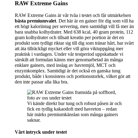
RAW Extreme Gains
RAW Extreme Gains är vår tvåa i testet och får utmärkelsen
bästa premiumvalet
. Det här är en gainer för dig som vill ha
ett högt kaloriintag per servering, men samtidigt vill få mer än
bara snabba kolhydrater. Med 638 kcal, 40 gram protein, 112
gram kolhydrater och tillsatt kreatin per portion är det en
produkt som tydligt riktar sig till dig som tränar hårt, har svårt
att äta tillräckligt mycket eller vill göra viktuppgång mer
praktisk i vardagen. Under vår testperiod uppskattade vi
särskilt att formulan känns mer genomarbetad än många
enklare gainers, med inslag av havremjöl, MCT och
enzymkomplex. Samtidigt är det också en ganska tung
produkt, både i konsistens och portionsstorlek, vilket gör att
den inte passar alla lika bra.
Vi kände direkt hur tung och robust påsen är och
fick en tydlig kakaodoft med havreton – redan
här märks premiumkänslan som många gainers
saknar.
Vårt intryck under testet