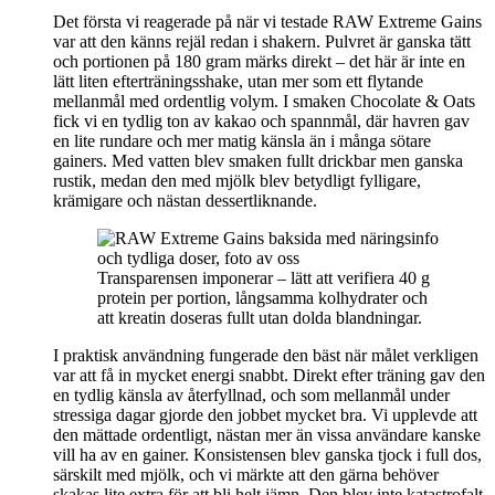
Det första vi reagerade på när vi testade RAW Extreme Gains
var att den känns rejäl redan i shakern. Pulvret är ganska tätt
och portionen på 180 gram märks direkt – det här är inte en
lätt liten efterträningsshake, utan mer som ett flytande
mellanmål med ordentlig volym. I smaken Chocolate & Oats
fick vi en tydlig ton av kakao och spannmål, där havren gav
en lite rundare och mer matig känsla än i många sötare
gainers. Med vatten blev smaken fullt drickbar men ganska
rustik, medan den med mjölk blev betydligt fylligare,
krämigare och nästan dessertliknande.
Transparensen imponerar – lätt att verifiera 40 g
protein per portion, långsamma kolhydrater och
att kreatin doseras fullt utan dolda blandningar.
I praktisk användning fungerade den bäst när målet verkligen
var att få in mycket energi snabbt. Direkt efter träning gav den
en tydlig känsla av återfyllnad, och som mellanmål under
stressiga dagar gjorde den jobbet mycket bra. Vi upplevde att
den mättade ordentligt, nästan mer än vissa användare kanske
vill ha av en gainer. Konsistensen blev ganska tjock i full dos,
särskilt med mjölk, och vi märkte att den gärna behöver
skakas lite extra för att bli helt jämn. Den blev inte katastrofalt