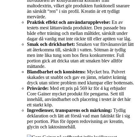
huvuddelen av kolhydraterna kommer från
maltodextrin, vilket gör produkten funktionell snarare
än särskilt “ren” i sin profil. Kreatin är ett tydligt
mervärde.
Praktisk effekt och användarupplevelse:
En av
testets mest lättanvända produkter. Den passade bra
både efter träning och mellan måltider, särskilt under
dagar då vanlig mat inte räckte till eller aptiten var låg.
Smak och drickbarhet:
Smaken var förvånansvärt lätt
att återkomma till, särskilt i vatten. Sötman är tydlig
men inte lika tung som hos flera konkurrenter. Full
portion gick att dricka utan att smaken blev alltför
mättande.
Blandbarhet och konsistens:
Mycket bra. Pulvret
skakades ut snabbt och gav en jämn, relativt krämig
dryck utan större problem med klumpar eller bottensats.
Prisvärde:
Med ett pris på 569 kr för 4 kg erbjuder
Core Gainer mycket produkt för pengarna. Sett till
innehåll, användbarhet och placering i testet är det här
ett starkt köp.
Ingredienser, transparens och märkning:
Tydlig
deklaration och lätt att förstå vad man faktiskt får i sig
per portion. Plus för öppen redovisning av kreatin,
glycin och laktosinnehåll.