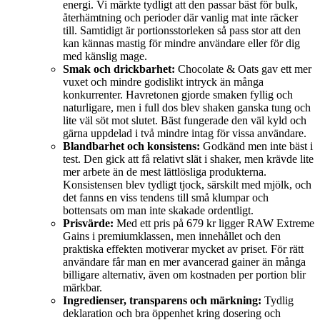
energi. Vi märkte tydligt att den passar bäst för bulk,
återhämtning och perioder där vanlig mat inte räcker
till. Samtidigt är portionsstorleken så pass stor att den
kan kännas mastig för mindre användare eller för dig
med känslig mage.
Smak och drickbarhet:
Chocolate & Oats gav ett mer
vuxet och mindre godislikt intryck än många
konkurrenter. Havretonen gjorde smaken fyllig och
naturligare, men i full dos blev shaken ganska tung och
lite väl söt mot slutet. Bäst fungerade den väl kyld och
gärna uppdelad i två mindre intag för vissa användare.
Blandbarhet och konsistens:
Godkänd men inte bäst i
test. Den gick att få relativt slät i shaker, men krävde lite
mer arbete än de mest lättlösliga produkterna.
Konsistensen blev tydligt tjock, särskilt med mjölk, och
det fanns en viss tendens till små klumpar och
bottensats om man inte skakade ordentligt.
Prisvärde:
Med ett pris på 679 kr ligger RAW Extreme
Gains i premiumklassen, men innehållet och den
praktiska effekten motiverar mycket av priset. För rätt
användare får man en mer avancerad gainer än många
billigare alternativ, även om kostnaden per portion blir
märkbar.
Ingredienser, transparens och märkning:
Tydlig
deklaration och bra öppenhet kring dosering och