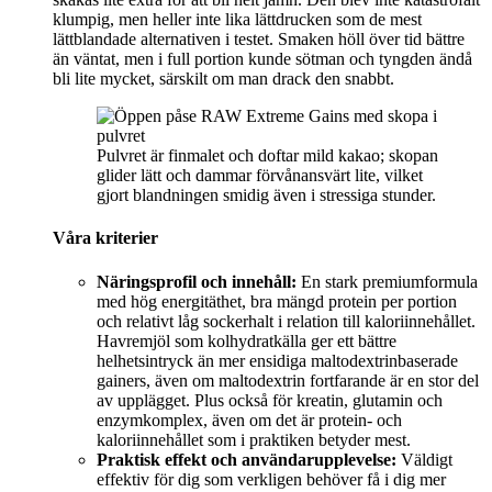
klumpig, men heller inte lika lättdrucken som de mest
lättblandade alternativen i testet. Smaken höll över tid bättre
än väntat, men i full portion kunde sötman och tyngden ändå
bli lite mycket, särskilt om man drack den snabbt.
Pulvret är finmalet och doftar mild kakao; skopan
glider lätt och dammar förvånansvärt lite, vilket
gjort blandningen smidig även i stressiga stunder.
Våra kriterier
Näringsprofil och innehåll:
En stark premiumformula
med hög energitäthet, bra mängd protein per portion
och relativt låg sockerhalt i relation till kaloriinnehållet.
Havremjöl som kolhydratkälla ger ett bättre
helhetsintryck än mer ensidiga maltodextrinbaserade
gainers, även om maltodextrin fortfarande är en stor del
av upplägget. Plus också för kreatin, glutamin och
enzymkomplex, även om det är protein- och
kaloriinnehållet som i praktiken betyder mest.
Praktisk effekt och användarupplevelse:
Väldigt
effektiv för dig som verkligen behöver få i dig mer