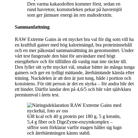
Den varma kakaodoften kommer först, sedan en
rund havreton; kornstorleken pekar på havremjöl
som ger jämnare energi än ren maltodextrin.
Sammanfattning
RAW Extreme Gains är ett mycket bra val för dig som vill ha
en kraftfull gainer med hög kalorimängd, bra proteininnehåll
och en mer påkostad sammansättning än genomsnittet. Under
vårt test fungerade den bäst för användare med högt
energibehov och för tillfällen då vanlig mat inte räckte till.
Den fyller sitt syfte mycket väl, smakar bättre än många tunga
gainers och ger en tydligt mättande, återhämtande känsla efter
träning. Nackdelen är att den är just tung, både i portion och
konsistens. För rätt person är det en styrka – för andra blir det
ett hinder. Därför landar den på 4,6/5 och blir vårt självklara
premiumval i årets test.
638 kcal och 40 g protein per 180 g, 5 g kreatin,
5,4 g fiber och DigeZyme-enzymkomplex –
siffror som förklarar varför magen håller sig lugn
och återhämtningen känns stabil.