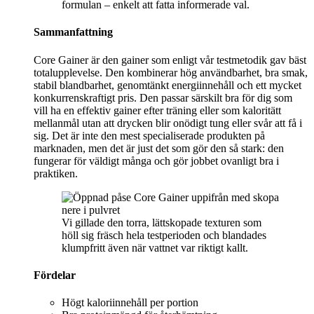
formulan – enkelt att fatta informerade val.
Sammanfattning
Core Gainer är den gainer som enligt vår testmetodik gav bäst
totalupplevelse. Den kombinerar hög användbarhet, bra smak,
stabil blandbarhet, genomtänkt energiinnehåll och ett mycket
konkurrenskraftigt pris. Den passar särskilt bra för dig som
vill ha en effektiv gainer efter träning eller som kaloritätt
mellanmål utan att drycken blir onödigt tung eller svår att få i
sig. Det är inte den mest specialiserade produkten på
marknaden, men det är just det som gör den så stark: den
fungerar för väldigt många och gör jobbet ovanligt bra i
praktiken.
Vi gillade den torra, lättskopade texturen som
höll sig fräsch hela testperioden och blandades
klumpfritt även när vattnet var riktigt kallt.
Fördelar
Högt kaloriinnehåll per portion