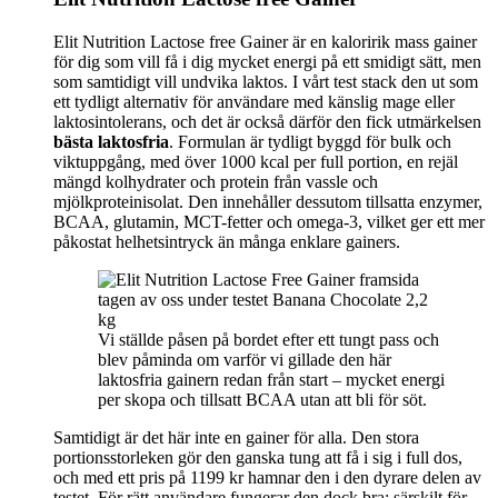
Elit Nutrition Lactose free Gainer är en kaloririk mass gainer
för dig som vill få i dig mycket energi på ett smidigt sätt, men
som samtidigt vill undvika laktos. I vårt test stack den ut som
ett tydligt alternativ för användare med känslig mage eller
laktosintolerans, och det är också därför den fick utmärkelsen
bästa laktosfria
. Formulan är tydligt byggd för bulk och
viktuppgång, med över 1000 kcal per full portion, en rejäl
mängd kolhydrater och protein från vassle och
mjölkproteinisolat. Den innehåller dessutom tillsatta enzymer,
BCAA, glutamin, MCT-fetter och omega-3, vilket ger ett mer
påkostat helhetsintryck än många enklare gainers.
Vi ställde påsen på bordet efter ett tungt pass och
blev påminda om varför vi gillade den här
laktosfria gainern redan från start – mycket energi
per skopa och tillsatt BCAA utan att bli för söt.
Samtidigt är det här inte en gainer för alla. Den stora
portionsstorleken gör den ganska tung att få i sig i full dos,
och med ett pris på 1199 kr hamnar den i den dyrare delen av
testet. För rätt användare fungerar den dock bra: särskilt för