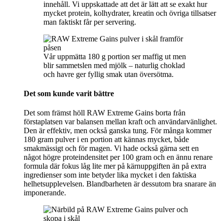
innehåll. Vi uppskattade att det är lätt att se exakt hur
mycket protein, kolhydrater, kreatin och övriga tillsatser
man faktiskt får per servering.
Vår uppmätta 180 g portion ser maffig ut men
blir sammetslen med mjölk – naturlig choklad
och havre ger fyllig smak utan översötma.
Det som kunde varit bättre
Det som främst höll RAW Extreme Gains borta från
förstaplatsen var balansen mellan kraft och användarvänlighet.
Den är effektiv, men också ganska tung. För många kommer
180 gram pulver i en portion att kännas mycket, både
smakmässigt och för magen. Vi hade också gärna sett en
något högre proteindensitet per 100 gram och en ännu renare
formula där fokus låg lite mer på kärnuppgiften än på extra
ingredienser som inte betyder lika mycket i den faktiska
helhetsupplevelsen. Blandbarheten är dessutom bra snarare än
imponerande.