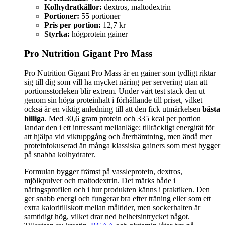
Kolhydratkällor:
dextros, maltodextrin
Portioner:
55 portioner
Pris per portion:
12,7 kr
Styrka:
högprotein gainer
Pro Nutrition Gigant Pro Mass
Pro Nutrition Gigant Pro Mass är en gainer som tydligt riktar
sig till dig som vill ha mycket näring per servering utan att
portionsstorleken blir extrem. Under vårt test stack den ut
genom sin höga proteinhalt i förhållande till priset, vilket
också är en viktig anledning till att den fick utmärkelsen
bästa
billiga
. Med 30,6 gram protein och 335 kcal per portion
landar den i ett intressant mellanläge: tillräckligt energität för
att hjälpa vid viktuppgång och återhämtning, men ändå mer
proteinfokuserad än många klassiska gainers som mest bygger
på snabba kolhydrater.
Formulan bygger främst på vassleprotein, dextros,
mjölkpulver och maltodextrin. Det märks både i
näringsprofilen och i hur produkten känns i praktiken. Den
ger snabb energi och fungerar bra efter träning eller som ett
extra kaloritillskott mellan måltider, men sockerhalten är
samtidigt hög, vilket drar ned helhetsintrycket något.