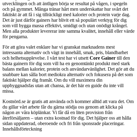
utvecklingen och att äntligen börja se resultat på vågen, i spegeln
och på gymmet. Många tränar hårt men underskattar hur svårt det
faktiskt är att få i sig tillräckligt med kalorier och protein varje dag.
Det är just därför gainers har blivit ett så populärt verktyg för dig
som vill bygga massa effektivt, smidigt och utan onödigt krångel.
Men alla produkter levererar inte samma kvalitet, innehåll eller värde
för pengarna.
För att göra valet enklare har vi granskat marknadens mest
intressanta alternativ och vägt in innehåll, smak, pris, blandbarhet
och helhetsupplevelse. I vårt test har vi utsett
Core Gainer
till den
bästa gainern för dig som vill ha en genomtänkt produkt med stark
balans mellan kalorier, protein och användarvänlighet. Det gör att du
snabbare kan sålla bort mediokra alternativ och fokusera på det som
faktiskt hjälper dig framåt. Om du vill maximera din
uppbyggnadsfas utan att chansa, är det här en guide du inte vill
missa.
Kostnörd.se är gratis att använda och kommer alltid att vara det. Om
du gillar vårt arbete får du gärna stödja oss genom att klicka på
någon av våra köplänkar. Vi får då en liten provision från
återförsäljaren – utan extra kostnad för dig. Det hjälper oss att hålla
sidan uppdaterad, oberoende och fri från sponsrade placeringar.
Innehållsförteckning