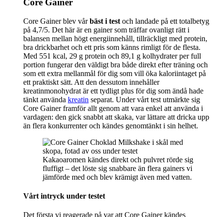
Core Gainer
Core Gainer blev vår
bäst i test
och landade på ett totalbetyg
på 4,7/5. Det här är en gainer som träffar ovanligt rätt i
balansen mellan högt energiinnehåll, tillräckligt med protein,
bra drickbarhet och ett pris som känns rimligt för de flesta.
Med 551 kcal, 29 g protein och 89,1 g kolhydrater per full
portion fungerar den väldigt bra både direkt efter träning och
som ett extra mellanmål för dig som vill öka kaloriintaget på
ett praktiskt sätt. Att den dessutom innehåller
kreatinmonohydrat är ett tydligt plus för dig som ändå hade
tänkt använda
kreatin
separat. Under vårt test utmärkte sig
Core Gainer framför allt genom att vara enkel att använda i
vardagen: den gick snabbt att skaka, var lättare att dricka upp
än flera konkurrenter och kändes genomtänkt i sin helhet.
Kakaoaromen kändes direkt och pulvret rörde sig
fluffigt – det löste sig snabbare än flera gainers vi
jämförde med och blev krämigt även med vatten.
Vårt intryck under testet
Det första vi reagerade på var att Core Gainer kändes