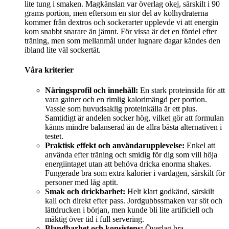
lite tung i smaken. Magkänslan var överlag okej, särskilt i 90
grams portion, men eftersom en stor del av kolhydraterna
kommer från dextros och sockerarter upplevde vi att energin
kom snabbt snarare än jämnt. För vissa är det en fördel efter
träning, men som mellanmål under lugnare dagar kändes den
ibland lite väl sockertät.
Våra kriterier
Näringsprofil och innehåll:
En stark proteinsida för att
vara gainer och en rimlig kalorimängd per portion.
Vassle som huvudsaklig proteinkälla är ett plus.
Samtidigt är andelen socker hög, vilket gör att formulan
känns mindre balanserad än de allra bästa alternativen i
testet.
Praktisk effekt och användarupplevelse:
Enkel att
använda efter träning och smidig för dig som vill höja
energiintaget utan att behöva dricka enorma shakes.
Fungerade bra som extra kalorier i vardagen, särskilt för
personer med låg aptit.
Smak och drickbarhet:
Helt klart godkänd, särskilt
kall och direkt efter pass. Jordgubbssmaken var söt och
lättdrucken i början, men kunde bli lite artificiell och
mäktig över tid i full servering.
Blandbarhet och konsistens:
Överlag bra