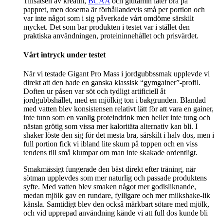
Tillsatsen av kreatin,
BCAA
och glutamin låter bra på
pappret, men doserna är förhållandevis små per portion och
var inte något som i sig påverkade vårt omdöme särskilt
mycket. Det som bar produkten i testet var i stället den
praktiska användningen, proteininnehållet och prisvärdet.
Vårt intryck under testet
När vi testade Gigant Pro Mass i jordgubbssmak upplevde vi
direkt att den hade en ganska klassisk “gymgainer”-profil.
Doften ur påsen var söt och tydligt artificiell åt
jordgubbshållet, med en mjölkig ton i bakgrunden. Blandad
med vatten blev konsistensen relativt lätt för att vara en gainer,
inte tunn som en vanlig proteindrink men heller inte tung och
nästan grötig som vissa mer kaloritäta alternativ kan bli. I
shaker löste den sig för det mesta bra, särskilt i halv dos, men i
full portion fick vi ibland lite skum på toppen och en viss
tendens till små klumpar om man inte skakade ordentligt.
Smakmässigt fungerade den bäst direkt efter träning, när
sötman upplevdes som mer naturlig och passade produktens
syfte. Med vatten blev smaken något mer godisliknande,
medan mjölk gav en rundare, fylligare och mer milkshake-lik
känsla. Samtidigt blev den också märkbart sötare med mjölk,
och vid upprepad användning kände vi att full dos kunde bli