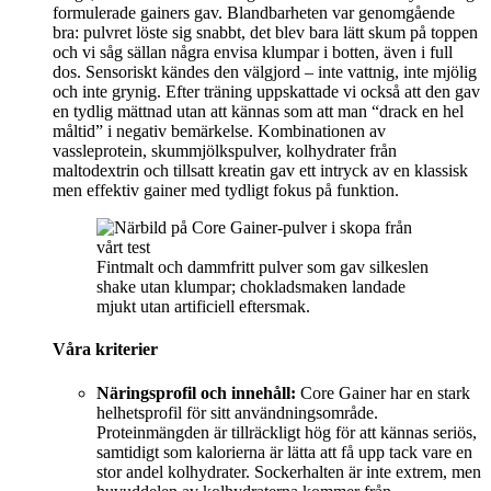
formulerade gainers gav. Blandbarheten var genomgående
bra: pulvret löste sig snabbt, det blev bara lätt skum på toppen
och vi såg sällan några envisa klumpar i botten, även i full
dos. Sensoriskt kändes den välgjord – inte vattnig, inte mjölig
och inte grynig. Efter träning uppskattade vi också att den gav
en tydlig mättnad utan att kännas som att man “drack en hel
måltid” i negativ bemärkelse. Kombinationen av
vassleprotein, skummjölkspulver, kolhydrater från
maltodextrin och tillsatt kreatin gav ett intryck av en klassisk
men effektiv gainer med tydligt fokus på funktion.
Fintmalt och dammfritt pulver som gav silkeslen
shake utan klumpar; chokladsmaken landade
mjukt utan artificiell eftersmak.
Våra kriterier
Näringsprofil och innehåll:
Core Gainer har en stark
helhetsprofil för sitt användningsområde.
Proteinmängden är tillräckligt hög för att kännas seriös,
samtidigt som kalorierna är lätta att få upp tack vare en
stor andel kolhydrater. Sockerhalten är inte extrem, men