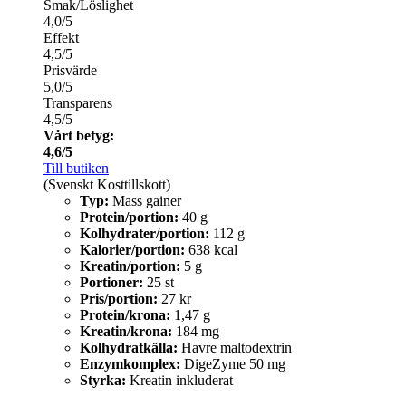
Smak/Löslighet
4,0/5
Effekt
4,5/5
Prisvärde
5,0/5
Transparens
4,5/5
Vårt betyg:
4,6/5
Till butiken
(Svenskt Kosttillskott)
Typ:
Mass gainer
Protein/portion:
40 g
Kolhydrater/portion:
112 g
Kalorier/portion:
638 kcal
Kreatin/portion:
5 g
Portioner:
25 st
Pris/portion:
27 kr
Protein/krona:
1,47 g
Kreatin/krona:
184 mg
Kolhydratkälla:
Havre maltodextrin
Enzymkomplex:
DigeZyme 50 mg
Styrka:
Kreatin inkluderat