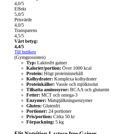
4,0/5
Effekt
5,0/5
Prisvärde
4,0/5
Transparens
4,5/5
Vårt betyg:
4,4/5
Till butiken
(Gymgrossisten)
Typ:
Laktosfri gainer
Kalorier/portion:
Över 1000 kcal
Protein:
Högt proteininnehåll
Kolhydrater:
Komplexa kolhydrater
Proteinkällor:
Vassle och mjölkisolat
Tillsatta aminosyror:
BCAA och glutamin
Fetter:
MCT och omega-3
Enzymer:
Matspjälkningsenzymer
Gluten:
Glutenfri
Portioner:
24 portioner
Pris/portion:
Cirka 50 kr
Förpackning:
5 kg
Elit Nutrition Lactose free Gainer