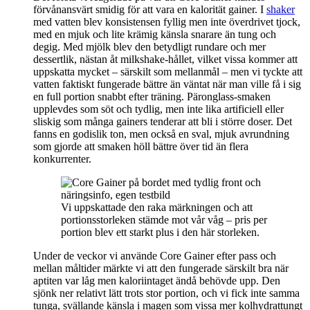
förvånansvärt smidig för att vara en kalorität gainer. I
shaker
med vatten blev konsistensen fyllig men inte överdrivet tjock,
med en mjuk och lite krämig känsla snarare än tung och
degig. Med mjölk blev den betydligt rundare och mer
dessertlik, nästan åt milkshake-hållet, vilket vissa kommer att
uppskatta mycket – särskilt som mellanmål – men vi tyckte att
vatten faktiskt fungerade bättre än väntat när man ville få i sig
en full portion snabbt efter träning. Päronglass-smaken
upplevdes som söt och tydlig, men inte lika artificiell eller
sliskig som många gainers tenderar att bli i större doser. Det
fanns en godislik ton, men också en sval, mjuk avrundning
som gjorde att smaken höll bättre över tid än flera
konkurrenter.
Vi uppskattade den raka märkningen och att
portionsstorleken stämde mot vår våg – pris per
portion blev ett starkt plus i den här storleken.
Under de veckor vi använde Core Gainer efter pass och
mellan måltider märkte vi att den fungerade särskilt bra när
aptiten var låg men kaloriintaget ändå behövde upp. Den
sjönk ner relativt lätt trots stor portion, och vi fick inte samma
tunga, svällande känsla i magen som vissa mer kolhydrattungt