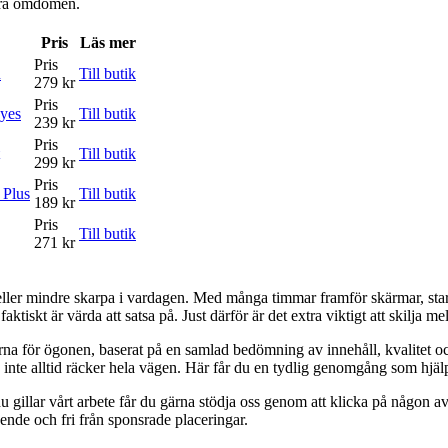
våra omdömen.
Pris
Läs mer
Pris
n
Till butik
279 kr
Pris
yes
Till butik
239 kr
Pris
Till butik
299 kr
Pris
 Plus
Till butik
189 kr
Pris
Till butik
271 kr
a eller mindre skarpa i vardagen. Med många timmar framför skärmar, starkt
 faktiskt är värda att satsa på. Just därför är det extra viktigt att skilj
erna för ögonen, baserat på en samlad bedömning av innehåll, kvalitet oc
n inte alltid räcker hela vägen. Här får du en tydlig genomgång som hjälp
 gillar vårt arbete får du gärna stödja oss genom att klicka på någon av 
oende och fri från sponsrade placeringar.