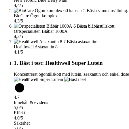
New Nordic Blue Berry Plus
4,4/5
5
Bästa sammansättning:
BioCare Ögon komplex
4,3/5
6
Bästa blåbärstillskott:
Örtspecialisten Blåbär 1000A
4,2/5
7
Bästa astaxantin:
Healthwell Astaxantin 8
4,1/5
1. Bäst i test: Healthwell Super Lutein
Koncentrerat ögontillskott med lutein, zeaxantin och enkel dose
4,7
Innehåll & evidens
5,0/5
Effekt
4,0/5
Säkerhet
5,0/5