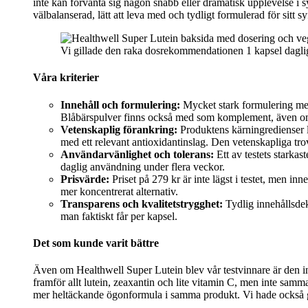
inte kan förvänta sig någon snabb eller dramatisk upplevelse i sy
välbalanserad, lätt att leva med och tydligt formulerad för sitt sy
Vi gillade den raka dosrekommendationen 1 kapsel daglig
Våra kriterier
Innehåll och formulering:
Mycket stark formulering med hö
Blåbärspulver finns också med som komplement, även om h
Vetenskaplig förankring:
Produktens kärningredienser l
med ett relevant antioxidantinslag. Den vetenskapliga tr
Användarvänlighet och tolerans:
Ett av testets starkas
daglig användning under flera veckor.
Prisvärde:
Priset på 279 kr är inte lägst i testet, men in
mer koncentrerat alternativ.
Transparens och kvalitetstrygghet:
Tydlig innehållsdek
man faktiskt får per kapsel.
Det som kunde varit bättre
Även om Healthwell Super Lutein blev vår testvinnare är den in
framför allt lutein, zeaxantin och lite vitamin C, men inte sa
mer heltäckande ögonformula i samma produkt. Vi hade också gär