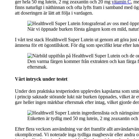
ger hela 50 mg lutein, 2 mg zeaxantin och 20 mg
vitamin C
, me
finns naturligt i näthinnan och ofta lyfts fram i samband med ö
att doseringen är lätt att följa i vardagen.
När vi öppnade burken första gången kom en mild, naturlig
I vårt test stack Healthwell Super Lutein ut genom att göra just
ämnena för ett ögontillskott. För dig som specifikt letar efter lu
Den varma färgen kommer från extrakten och kan färga fi
eftersmak.
Vårt intryck under testet
Under den praktiska testperioden upplevdes kapslarna som smidiga 
i princip saknade störande lukt när burken öppnades, vilket är et
gav heller ingen märkbar eftersmak efter intag, vilket gjorde den
Etiketten är tydlig med 50 mg lutein, 2 mg zeaxantin och 
Efter flera veckors användning var det framför allt användarvä
okomplicerad. Vi noterade inga tydliga magbesvär eller andra o