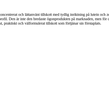
koncentrerat och lättanvänt tillskott med tydlig inriktning på lutein och 
ofil. Den är inte den bredaste ögonprodukten på marknaden, men för di
 praktiskt och välformulerat tillskott som förtjänar sin förstaplats.