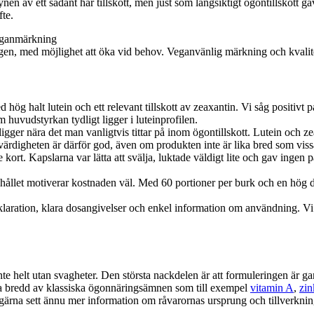
nen av ett sådant här tillskott, men just som långsiktigt ögontillskott g
fte.
en, med möjlighet att öka vid behov. Veganvänlig märkning och kvalite
g halt lutein och ett relevant tillskott av zeaxantin. Vi såg positivt på a
uvudstyrkan tydligt ligger i luteinprofilen.
igger nära det man vanligtvis tittar på inom ögontillskott. Lutein och
ovärdigheten är därför god, även om produkten inte är lika bred som vi
te kort. Kapslarna var lätta att svälja, luktade väldigt lite och gav ing
nehållet motiverar kostnaden väl. Med 60 portioner per burk och en hög do
laration, klara dosangivelser och enkel information om användning. Vi up
te helt utan svagheter. Den största nackdelen är att formuleringen är g
mma bredd av klassiska ögonnäringsämnen som till exempel
vitamin A
,
zin
na sett ännu mer information om råvarornas ursprung och tillverknings