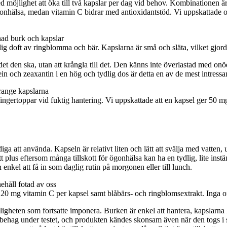
d möjlighet att öka till två kapslar per dag vid behov. Kombinationen 
gonhälsa, medan vitamin C bidrar med antioxidantstöd. Vi uppskattade ock
 doft av ringblomma och bär. Kapslarna är små och släta, vilket gjorde 
 det den ska, utan att krångla till det. Den känns inte överlastad med on
tein och zeaxantin i en hög och tydlig dos är detta en av de mest intressa
ngertoppar vid fuktig hantering. Vi uppskattade att en kapsel ger 50 m
att använda. Kapseln är relativt liten och lätt att svälja med vatten, ut
t plus eftersom många tillskott för ögonhälsa kan ha en tydlig, lite instä
 enkel att få in som daglig rutin på morgonen eller till lunch.
20 mg vitamin C per kapsel samt blåbärs- och ringblomsextrakt. Inga onö
nligheten som fortsatte imponera. Burken är enkel att hantera, kapslar
behag under testet, och produkten kändes skonsam även när den togs i sa