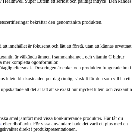
av Healthwell Super Lutein ett seriöst och pålitligt intryck. Den kändes
tscertifieringar bekräftar den genomtänkta produkten.
tt innehållet är fokuserat och lätt att förstå, utan att kännas urvattnat.
 zeaxantin är välkända ämnen i sammanhanget, och vitamin C bidrar
ssa mer kompletta ögonformulor.
en påtaglig eftersmak. Doseringen är enkel och produkten fungerade bra i
s lutein blir kostnaden per dag rimlig, särskilt för den som vill ha ett
pskattade att det är lätt att se exakt hur mycket lutein och zeaxantin
anska smal jämfört med vissa konkurrerande produkter. Här får du
k
eller riboflavin. För vissa användare hade det varit ett plus med en
kvalitet direkt i produktpresentationen.