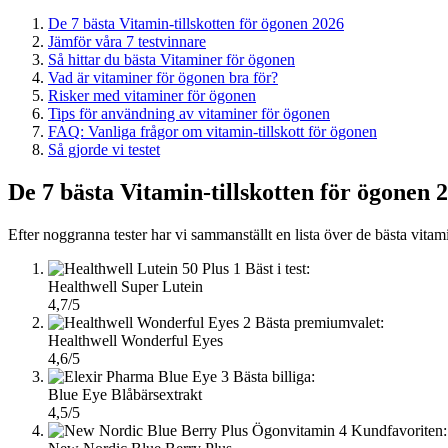
De 7 bästa Vitamin-tillskotten för ögonen 2026
Jämför våra 7 testvinnare
Så hittar du bästa Vitaminer för ögonen
Vad är vitaminer för ögonen bra för?
Risker med vitaminer för ögonen
Tips för användning av vitaminer för ögonen
FAQ: Vanliga frågor om vitamin-tillskott för ögonen
Så gjorde vi testet
De 7 bästa Vitamin-tillskotten för ögonen 
Efter noggranna tester har vi sammanställt en lista över de bästa vita
1
Bäst i test:
Healthwell Super Lutein
4,7/5
2
Bästa premiumvalet:
Healthwell Wonderful Eyes
4,6/5
3
Bästa billiga:
Blue Eye Blåbärsextrakt
4,5/5
4
Kundfavoriten: