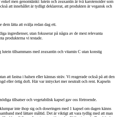
är enkel men genomtänkt: lutein och zeaxantin är två karotenoider som
så att innehållet är tydligt deklarerat, att produkten är vegansk och
dem lätta att svälja redan dag ett.
ödiga ingredienser, utan fokuserar på några av de mest relevanta
nta produkterna vi testade.
g lutein tillsammans med zeaxantin och vitamin C utan konstig
an att fastna i halsen eller kännas sträv. Vi reagerade också på att den
ngd eller örtig doft. Här var intrycket mer neutralt och rent. Kapseln
diga tillsatser och vegetabilisk kapsel gav oss förtroende.
na klumpar inte ihop sig och doseringen med 1 kapsel om dagen känns
mband med lättare måltid. Det är viktigt att vara tydlig med att man