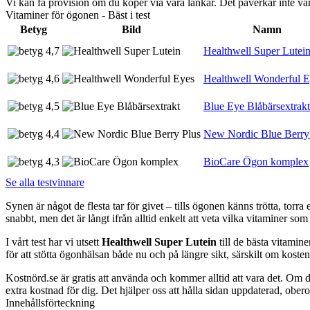
Vi kan få provision om du köper via våra länkar. Det påverkar inte 
Vitaminer för ögonen - Bäst i test
Betyg
Bild
Namn
4,7
Healthwell Super Lutei
4,6
Healthwell Wonderful E
4,5
Blue Eye Blåbärsextrakt
4,4
New Nordic Blue Berry
4,3
BioCare Ögon komplex
Se alla testvinnare
Synen är något de flesta tar för givet – tills ögonen känns trötta, torr
snabbt, men det är långt ifrån alltid enkelt att veta vilka vitaminer som
I vårt test har vi utsett
Healthwell Super Lutein
till de bästa vitamin
för att stötta ögonhälsan både nu och på längre sikt, särskilt om koste
Kostnörd.se är gratis att använda och kommer alltid att vara det. Om du
extra kostnad för dig. Det hjälper oss att hålla sidan uppdaterad, ober
Innehållsförteckning