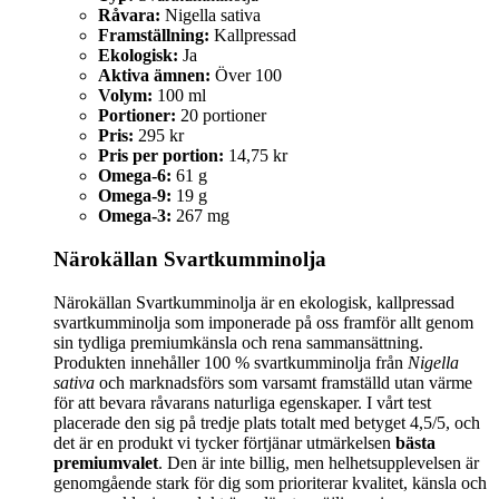
Råvara:
Nigella sativa
Framställning:
Kallpressad
Ekologisk:
Ja
Aktiva ämnen:
Över 100
Volym:
100 ml
Portioner:
20 portioner
Pris:
295 kr
Pris per portion:
14,75 kr
Omega-6:
61 g
Omega-9:
19 g
Omega-3:
267 mg
Närokällan Svartkumminolja
Närokällan Svartkumminolja är en ekologisk, kallpressad
svartkumminolja som imponerade på oss framför allt genom
sin tydliga premiumkänsla och rena sammansättning.
Produkten innehåller 100 % svartkumminolja från
Nigella
sativa
och marknadsförs som varsamt framställd utan värme
för att bevara råvarans naturliga egenskaper. I vårt test
placerade den sig på tredje plats totalt med betyget 4,5/5, och
det är en produkt vi tycker förtjänar utmärkelsen
bästa
premiumvalet
. Den är inte billig, men helhetsupplevelsen är
genomgående stark för dig som prioriterar kvalitet, känsla och