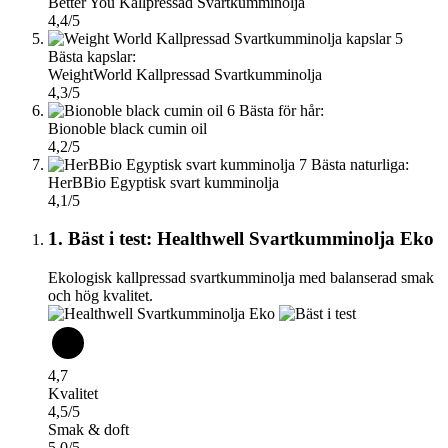
Better You Kallpressad Svartkumminolja
4,4/5
5
Bästa kapslar:
WeightWorld Kallpressad Svartkumminolja
4,3/5
6
Bästa för hår:
Bionoble black cumin oil
4,2/5
7
Bästa naturliga:
HerBBio Egyptisk svart kumminolja
4,1/5
1. Bäst i test: Healthwell Svartkumminolja Eko
Ekologisk kallpressad svartkumminolja med balanserad smak
och hög kvalitet.
4,7
Kvalitet
4,5/5
Smak & doft
5,0/5