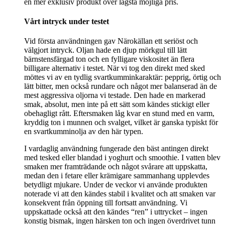
en mer exklusiv produkt över lägsta möjliga pris.
Vårt intryck under testet
Vid första användningen gav Närokällan ett seriöst och
välgjort intryck. Oljan hade en djup mörkgul till lätt
bärnstensfärgad ton och en fylligare viskositet än flera
billigare alternativ i testet. När vi tog den direkt med sked
möttes vi av en tydlig svartkumminkaraktär: pepprig, örtig och
lätt bitter, men också rundare och något mer balanserad än de
mest aggressiva oljorna vi testade. Den hade en markerad
smak, absolut, men inte på ett sätt som kändes stickigt eller
obehagligt rått. Eftersmaken låg kvar en stund med en varm,
kryddig ton i munnen och svalget, vilket är ganska typiskt för
en svartkumminolja av den här typen.
I vardaglig användning fungerade den bäst antingen direkt
med tesked eller blandad i yoghurt och smoothie. I vatten blev
smaken mer framträdande och något svårare att uppskatta,
medan den i fetare eller krämigare sammanhang upplevdes
betydligt mjukare. Under de veckor vi använde produkten
noterade vi att den kändes stabil i kvalitet och att smaken var
konsekvent från öppning till fortsatt användning. Vi
uppskattade också att den kändes “ren” i uttrycket – ingen
konstig bismak, ingen härsken ton och ingen överdrivet tunn