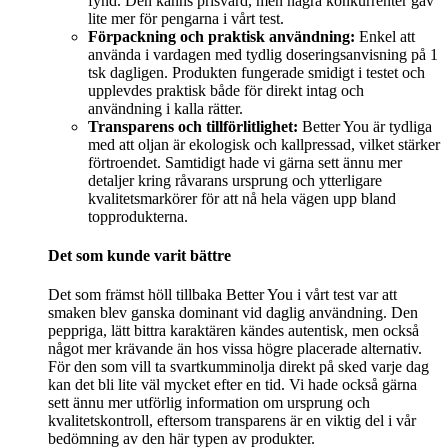
fynd. Den känns prisvärd, men några konkurrenter gav
lite mer för pengarna i vårt test.
Förpackning och praktisk användning:
Enkel att
använda i vardagen med tydlig doseringsanvisning på 1
tsk dagligen. Produkten fungerade smidigt i testet och
upplevdes praktisk både för direkt intag och
användning i kalla rätter.
Transparens och tillförlitlighet:
Better You är tydliga
med att oljan är ekologisk och kallpressad, vilket stärker
förtroendet. Samtidigt hade vi gärna sett ännu mer
detaljer kring råvarans ursprung och ytterligare
kvalitetsmarkörer för att nå hela vägen upp bland
topprodukterna.
Det som kunde varit bättre
Det som främst höll tillbaka Better You i vårt test var att
smaken blev ganska dominant vid daglig användning. Den
peppriga, lätt bittra karaktären kändes autentisk, men också
något mer krävande än hos vissa högre placerade alternativ.
För den som vill ta svartkumminolja direkt på sked varje dag
kan det bli lite väl mycket efter en tid. Vi hade också gärna
sett ännu mer utförlig information om ursprung och
kvalitetskontroll, eftersom transparens är en viktig del i vår
bedömning av den här typen av produkter.