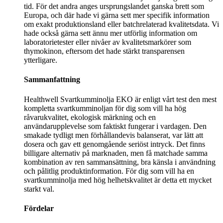
tid. För det andra anges ursprungslandet ganska brett som
Europa, och där hade vi gärna sett mer specifik information
om exakt produktionsland eller batchrelaterad kvalitetsdata. Vi
hade också gärna sett ännu mer utförlig information om
laboratorietester eller nivåer av kvalitetsmarkörer som
thymokinon, eftersom det hade stärkt transparensen
ytterligare.
Sammanfattning
Healthwell Svartkumminolja EKO är enligt vårt test den mest
kompletta svartkumminoljan för dig som vill ha hög
råvarukvalitet, ekologisk märkning och en
användarupplevelse som faktiskt fungerar i vardagen. Den
smakade tydligt men förhållandevis balanserat, var lätt att
dosera och gav ett genomgående seriöst intryck. Det finns
billigare alternativ på marknaden, men få matchade samma
kombination av ren sammansättning, bra känsla i användning
och pålitlig produktinformation. För dig som vill ha en
svartkumminolja med hög helhetskvalitet är detta ett mycket
starkt val.
Fördelar