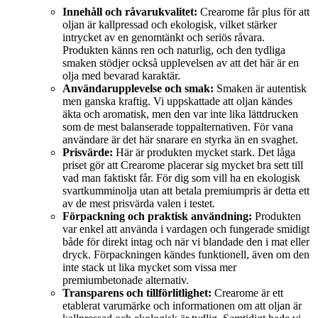
Innehåll och råvarukvalitet:
Crearome får plus för att
oljan är kallpressad och ekologisk, vilket stärker
intrycket av en genomtänkt och seriös råvara.
Produkten känns ren och naturlig, och den tydliga
smaken stödjer också upplevelsen av att det här är en
olja med bevarad karaktär.
Användarupplevelse och smak:
Smaken är autentisk
men ganska kraftig. Vi uppskattade att oljan kändes
äkta och aromatisk, men den var inte lika lättdrucken
som de mest balanserade toppalternativen. För vana
användare är det här snarare en styrka än en svaghet.
Prisvärde:
Här är produkten mycket stark. Det låga
priset gör att Crearome placerar sig mycket bra sett till
vad man faktiskt får. För dig som vill ha en ekologisk
svartkumminolja utan att betala premiumpris är detta ett
av de mest prisvärda valen i testet.
Förpackning och praktisk användning:
Produkten
var enkel att använda i vardagen och fungerade smidigt
både för direkt intag och när vi blandade den i mat eller
dryck. Förpackningen kändes funktionell, även om den
inte stack ut lika mycket som vissa mer
premiumbetonade alternativ.
Transparens och tillförlitlighet:
Crearome är ett
etablerat varumärke och informationen om att oljan är