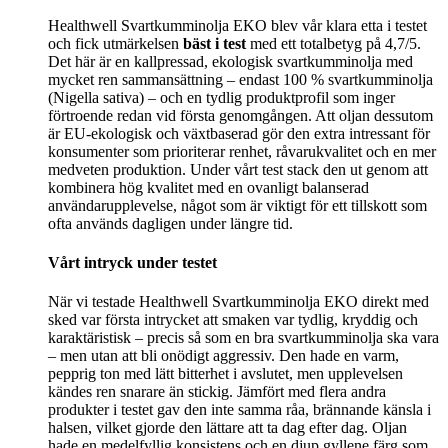
Healthwell Svartkumminolja EKO blev vår klara etta i testet
och fick utmärkelsen
bäst i test
med ett totalbetyg på 4,7/5.
Det här är en kallpressad, ekologisk svartkumminolja med
mycket ren sammansättning – endast 100 % svartkumminolja
(Nigella sativa) – och en tydlig produktprofil som inger
förtroende redan vid första genomgången. Att oljan dessutom
är EU-ekologisk och växtbaserad gör den extra intressant för
konsumenter som prioriterar renhet, råvarukvalitet och en mer
medveten produktion. Under vårt test stack den ut genom att
kombinera hög kvalitet med en ovanligt balanserad
användarupplevelse, något som är viktigt för ett tillskott som
ofta används dagligen under längre tid.
Vårt intryck under testet
När vi testade Healthwell Svartkumminolja EKO direkt med
sked var första intrycket att smaken var tydlig, kryddig och
karaktäristisk – precis så som en bra svartkumminolja ska vara
– men utan att bli onödigt aggressiv. Den hade en varm,
pepprig ton med lätt bitterhet i avslutet, men upplevelsen
kändes ren snarare än stickig. Jämfört med flera andra
produkter i testet gav den inte samma råa, brännande känsla i
halsen, vilket gjorde den lättare att ta dag efter dag. Oljan
hade en medelfyllig konsistens och en djup gyllene färg som