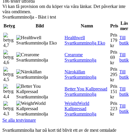
186 tester utförda
Vi kan få provision om du köper via våra länkar. Det påverkar inte
våra omdömen.
Svartkumminolja - Bäst i test
Läs
Betyg
Bild
Namn
Pris
mer
Pris
Healthwell
Till
179
Svartkumminolja Eko
butik
4,7
kr
Pris
Crearome
Till
69
Svartkumminolja
butik
4,6
kr
Pris
Närokällan
Till
295
Svartkumminolja
butik
4,5
kr
Pris
Better You Kallpressad
Till
151
Svartkumminolja
butik
4,4
kr
WeightWorld
Pris
Till
Kallpressad
223
butik
4,3
Svartkumminolja
kr
Se alla testvinnare
Svartkumminolja har på kort tid blivit ett av de mest omtalade