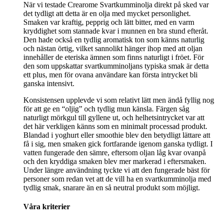
När vi testade Crearome Svartkumminolja direkt på sked var
det tydligt att detta är en olja med mycket personlighet.
Smaken var kraftig, pepprig och lätt bitter, med en varm
kryddighet som stannade kvar i munnen en bra stund efteråt.
Den hade också en tydlig aromatisk ton som känns naturlig
och nästan örtig, vilket sannolikt hänger ihop med att oljan
innehåller de eteriska ämnen som finns naturligt i fröet. För
den som uppskattar svartkumminoljans typiska smak är detta
ett plus, men för ovana användare kan första intrycket bli
ganska intensivt.
Konsistensen upplevde vi som relativt lätt men ändå fyllig nog
för att ge en “oljig” och tydlig mun känsla. Färgen såg
naturligt mörkgul till gyllene ut, och helhetsintrycket var att
det här verkligen känns som en minimalt processad produkt.
Blandad i yoghurt eller smoothie blev den betydligt lättare att
få i sig, men smaken gick fortfarande igenom ganska tydligt. I
vatten fungerade den sämre, eftersom oljan låg kvar ovanpå
och den kryddiga smaken blev mer markerad i eftersmaken.
Under längre användning tyckte vi att den fungerade bäst för
personer som redan vet att de vill ha en svartkumminolja med
tydlig smak, snarare än en så neutral produkt som möjligt.
Våra kriterier