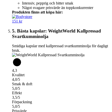
Intensiv, pepprig och bitter smak
Något svagare prisvärde än toppkonkurrenter
Produkten finns att köpa här:
151 kr
5. Bästa kapslar: WeightWorld Kallpressad
Svartkumminolja
Smidiga kapslar med kallpressad svartkumminolja för dagligt
bruk.
4,3
Kvalitet
4,0/5
Smak & doft
5,0/5
Effekt
3,5/5
Förpackning
5,0/5
Prisvärde