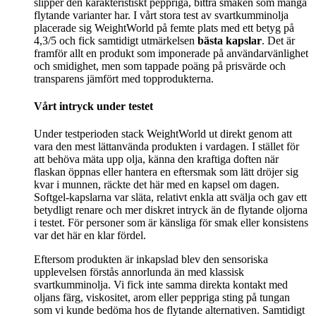
slipper den karakteristiskt peppriga, bittra smaken som många
flytande varianter har. I vårt stora test av svartkumminolja
placerade sig WeightWorld på femte plats med ett betyg på
4,3/5 och fick samtidigt utmärkelsen
bästa kapslar
. Det är
framför allt en produkt som imponerade på användarvänlighet
och smidighet, men som tappade poäng på prisvärde och
transparens jämfört med topprodukterna.
Vårt intryck under testet
Under testperioden stack WeightWorld ut direkt genom att
vara den mest lättanvända produkten i vardagen. I stället för
att behöva mäta upp olja, känna den kraftiga doften när
flaskan öppnas eller hantera en eftersmak som lätt dröjer sig
kvar i munnen, räckte det här med en kapsel om dagen.
Softgel-kapslarna var släta, relativt enkla att svälja och gav ett
betydligt renare och mer diskret intryck än de flytande oljorna
i testet. För personer som är känsliga för smak eller konsistens
var det här en klar fördel.
Eftersom produkten är inkapslad blev den sensoriska
upplevelsen förstås annorlunda än med klassisk
svartkumminolja. Vi fick inte samma direkta kontakt med
oljans färg, viskositet, arom eller peppriga sting på tungan
som vi kunde bedöma hos de flytande alternativen. Samtidigt