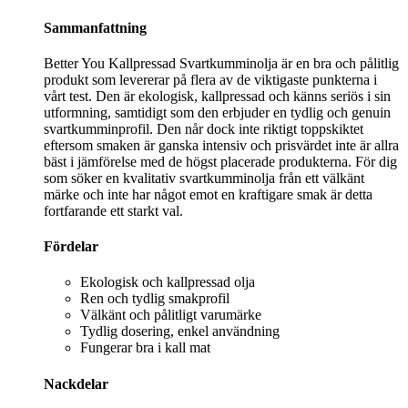
Sammanfattning
Better You Kallpressad Svartkumminolja är en bra och pålitlig
produkt som levererar på flera av de viktigaste punkterna i
vårt test. Den är ekologisk, kallpressad och känns seriös i sin
utformning, samtidigt som den erbjuder en tydlig och genuin
svartkumminprofil. Den når dock inte riktigt toppskiktet
eftersom smaken är ganska intensiv och prisvärdet inte är allra
bäst i jämförelse med de högst placerade produkterna. För dig
som söker en kvalitativ svartkumminolja från ett välkänt
märke och inte har något emot en kraftigare smak är detta
fortfarande ett starkt val.
Fördelar
Ekologisk och kallpressad olja
Ren och tydlig smakprofil
Välkänt och pålitligt varumärke
Tydlig dosering, enkel användning
Fungerar bra i kall mat
Nackdelar