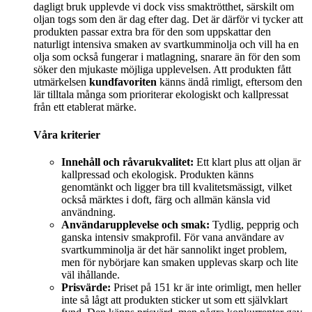
dagligt bruk upplevde vi dock viss smaktrötthet, särskilt om
oljan togs som den är dag efter dag. Det är därför vi tycker att
produkten passar extra bra för den som uppskattar den
naturligt intensiva smaken av svartkumminolja och vill ha en
olja som också fungerar i matlagning, snarare än för den som
söker den mjukaste möjliga upplevelsen. Att produkten fått
utmärkelsen
kundfavoriten
känns ändå rimligt, eftersom den
lär tilltala många som prioriterar ekologiskt och kallpressat
från ett etablerat märke.
Våra kriterier
Innehåll och råvarukvalitet:
Ett klart plus att oljan är
kallpressad och ekologisk. Produkten känns
genomtänkt och ligger bra till kvalitetsmässigt, vilket
också märktes i doft, färg och allmän känsla vid
användning.
Användarupplevelse och smak:
Tydlig, pepprig och
ganska intensiv smakprofil. För vana användare av
svartkumminolja är det här sannolikt inget problem,
men för nybörjare kan smaken upplevas skarp och lite
väl ihållande.
Prisvärde:
Priset på 151 kr är inte orimligt, men heller
inte så lågt att produkten sticker ut som ett självklart