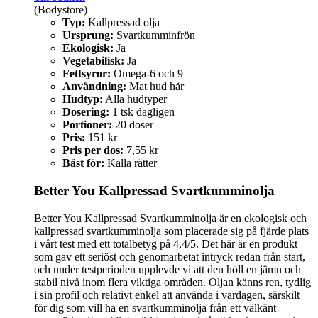
(Bodystore)
Typ:
Kallpressad olja
Ursprung:
Svartkumminfrön
Ekologisk:
Ja
Vegetabilisk:
Ja
Fettsyror:
Omega-6 och 9
Användning:
Mat hud hår
Hudtyp:
Alla hudtyper
Dosering:
1 tsk dagligen
Portioner:
20 doser
Pris:
151 kr
Pris per dos:
7,55 kr
Bäst för:
Kalla rätter
Better You Kallpressad Svartkumminolja
Better You Kallpressad Svartkumminolja är en ekologisk och
kallpressad svartkumminolja som placerade sig på fjärde plats
i vårt test med ett totalbetyg på 4,4/5. Det här är en produkt
som gav ett seriöst och genomarbetat intryck redan från start,
och under testperioden upplevde vi att den höll en jämn och
stabil nivå inom flera viktiga områden. Oljan känns ren, tydlig
i sin profil och relativt enkel att använda i vardagen, särskilt
för dig som vill ha en svartkumminolja från ett välkänt