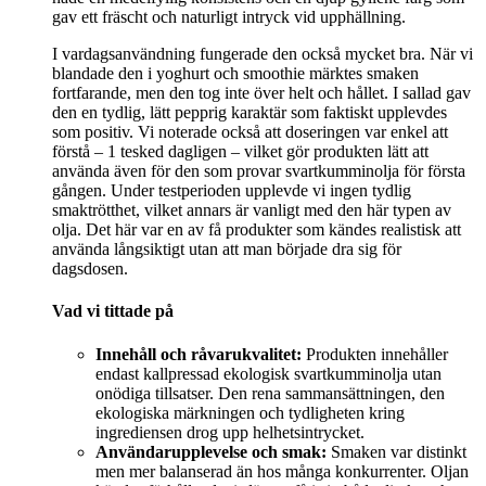
gav ett fräscht och naturligt intryck vid upphällning.
I vardagsanvändning fungerade den också mycket bra. När vi
blandade den i yoghurt och smoothie märktes smaken
fortfarande, men den tog inte över helt och hållet. I sallad gav
den en tydlig, lätt pepprig karaktär som faktiskt upplevdes
som positiv. Vi noterade också att doseringen var enkel att
förstå – 1 tesked dagligen – vilket gör produkten lätt att
använda även för den som provar svartkumminolja för första
gången. Under testperioden upplevde vi ingen tydlig
smaktrötthet, vilket annars är vanligt med den här typen av
olja. Det här var en av få produkter som kändes realistisk att
använda långsiktigt utan att man började dra sig för
dagsdosen.
Vad vi tittade på
Innehåll och råvarukvalitet:
Produkten innehåller
endast kallpressad ekologisk svartkumminolja utan
onödiga tillsatser. Den rena sammansättningen, den
ekologiska märkningen och tydligheten kring
ingrediensen drog upp helhetsintrycket.
Användarupplevelse och smak:
Smaken var distinkt
men mer balanserad än hos många konkurrenter. Oljan