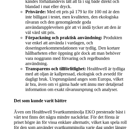
kändes förhållandevis lätt att få i sig både direkt och
blandad i mat eller dryck.
Prisvärde:
Med ett pris på 179 kr för 100 ml är den
inte billigast i testet, men kvaliteten, den ekologiska
råvaran och den genomgående goda
användarupplevelsen gör att vi ändå tycker att den är
väl värd sitt pris.
Förpackning och praktisk användning:
Produkten
var enkel att använda i vardagen, och
doseringsrekommendationen var tydlig. Den kortare
hållbarheten efter öppning gör dock att man behöver
vara noggrann med förvaring och regelbunden
användning.
Transparens och tillförlitlighet:
Healthwell är tydliga
med att oljan är kallpressad, ekologisk och avsedd för
dagligt bruk. Ursprungsland anges som Europa, vilket
är bra, även om vi gärna hade sett ännu mer detaljerad
information om exakt råvaruursprung och analyser.
Det som kunde varit bättre
Även om Healthwell Svartkumminolja EKO presterade bäst i
vårt test finns det några mindre nackdelar. För det första är
priset högre än för vissa enklare alternativ, vilket kan spela roll
för den som använder svartkumminolja varje dag under längre