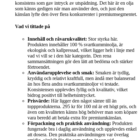
konsistens som gav intryck av utspädning. Det här är en olja
som känns gedigen när man använder den, och just den
känslan lyfte den över flera konkurrenter i premiumsegmentet.
Vad vi tittade på
Innehåll och råvarukvalitet:
Stor styrka här.
Produkten innehåller 100 % svartkumminolja, är
ekologisk och kallpressad, vilket ligger helt i linje med
vad vi vill se i den här kategorin. Den rena
sammansättningen gör den lätt att bedöma och stärker
förtroendet.
Användarupplevelse och smak:
Smaken är tydlig,
kryddig och relativt kraftfull, men ändå mer balanserad
än hos flera andra svartkumminoljor vi testade.
Konsistensen upplevdes fyllig och kvalitativ, vilket
bidrog positivt till helhetsintrycket.
Prisvärde:
Här ligger den något sämre till än
toppprodukterna. 295 kr för 100 ml är ett högt pris, och
även om kvaliteten känns hög behöver man som köpare
vara beredd att betala extra för premiumkänslan.
Förpackning och praktisk användning:
Produkten
fungerade bra i daglig användning och upplevdes enkel
att dosera. Den praktiska användningen var överlag