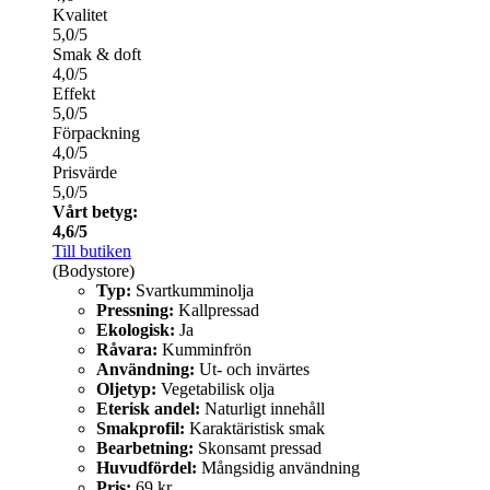
Kvalitet
5,0/5
Smak & doft
4,0/5
Effekt
5,0/5
Förpackning
4,0/5
Prisvärde
5,0/5
Vårt betyg:
4,6/5
Till butiken
(Bodystore)
Typ:
Svartkumminolja
Pressning:
Kallpressad
Ekologisk:
Ja
Råvara:
Kumminfrön
Användning:
Ut- och invärtes
Oljetyp:
Vegetabilisk olja
Eterisk andel:
Naturligt innehåll
Smakprofil:
Karaktäristisk smak
Bearbetning:
Skonsamt pressad
Huvudfördel:
Mångsidig användning
Pris:
69 kr