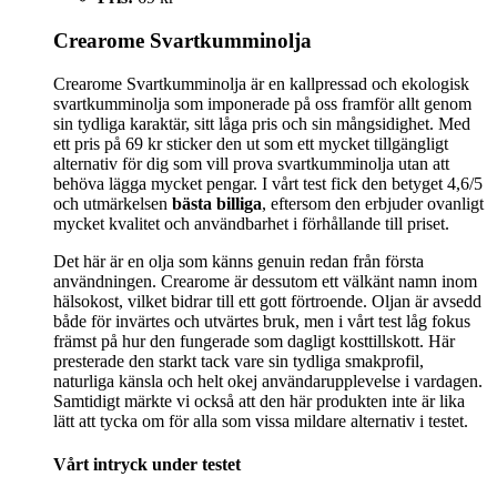
Crearome Svartkumminolja
Crearome Svartkumminolja är en kallpressad och ekologisk
svartkumminolja som imponerade på oss framför allt genom
sin tydliga karaktär, sitt låga pris och sin mångsidighet. Med
ett pris på 69 kr sticker den ut som ett mycket tillgängligt
alternativ för dig som vill prova svartkumminolja utan att
behöva lägga mycket pengar. I vårt test fick den betyget 4,6/5
och utmärkelsen
bästa billiga
, eftersom den erbjuder ovanligt
mycket kvalitet och användbarhet i förhållande till priset.
Det här är en olja som känns genuin redan från första
användningen. Crearome är dessutom ett välkänt namn inom
hälsokost, vilket bidrar till ett gott förtroende. Oljan är avsedd
både för invärtes och utvärtes bruk, men i vårt test låg fokus
främst på hur den fungerade som dagligt kosttillskott. Här
presterade den starkt tack vare sin tydliga smakprofil,
naturliga känsla och helt okej användarupplevelse i vardagen.
Samtidigt märkte vi också att den här produkten inte är lika
lätt att tycka om för alla som vissa mildare alternativ i testet.
Vårt intryck under testet