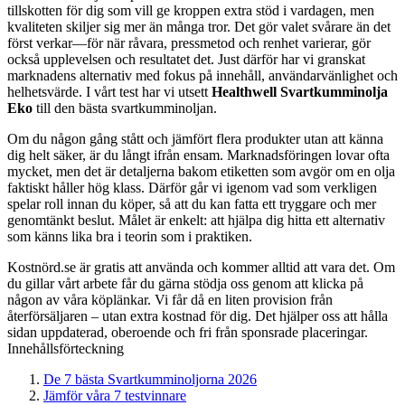
tillskotten för dig som vill ge kroppen extra stöd i vardagen, men
kvaliteten skiljer sig mer än många tror. Det gör valet svårare än det
först verkar—för när råvara, pressmetod och renhet varierar, gör
också upplevelsen och resultatet det. Just därför har vi granskat
marknadens alternativ med fokus på innehåll, användarvänlighet och
helhetsvärde. I vårt test har vi utsett
Healthwell Svartkumminolja
Eko
till den bästa svartkumminoljan.
Om du någon gång stått och jämfört flera produkter utan att känna
dig helt säker, är du långt ifrån ensam. Marknadsföringen lovar ofta
mycket, men det är detaljerna bakom etiketten som avgör om en olja
faktiskt håller hög klass. Därför går vi igenom vad som verkligen
spelar roll innan du köper, så att du kan fatta ett tryggare och mer
genomtänkt beslut. Målet är enkelt: att hjälpa dig hitta ett alternativ
som känns lika bra i teorin som i praktiken.
Kostnörd.se är gratis att använda och kommer alltid att vara det. Om
du gillar vårt arbete får du gärna stödja oss genom att klicka på
någon av våra köplänkar. Vi får då en liten provision från
återförsäljaren – utan extra kostnad för dig. Det hjälper oss att hålla
sidan uppdaterad, oberoende och fri från sponsrade placeringar.
Innehållsförteckning
De 7 bästa Svartkumminoljorna 2026
Jämför våra 7 testvinnare