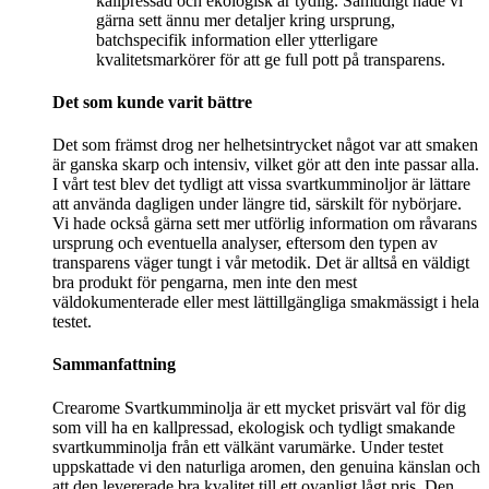
kallpressad och ekologisk är tydlig. Samtidigt hade vi
gärna sett ännu mer detaljer kring ursprung,
batchspecifik information eller ytterligare
kvalitetsmarkörer för att ge full pott på transparens.
Det som kunde varit bättre
Det som främst drog ner helhetsintrycket något var att smaken
är ganska skarp och intensiv, vilket gör att den inte passar alla.
I vårt test blev det tydligt att vissa svartkumminoljor är lättare
att använda dagligen under längre tid, särskilt för nybörjare.
Vi hade också gärna sett mer utförlig information om råvarans
ursprung och eventuella analyser, eftersom den typen av
transparens väger tungt i vår metodik. Det är alltså en väldigt
bra produkt för pengarna, men inte den mest
väldokumenterade eller mest lättillgängliga smakmässigt i hela
testet.
Sammanfattning
Crearome Svartkumminolja är ett mycket prisvärt val för dig
som vill ha en kallpressad, ekologisk och tydligt smakande
svartkumminolja från ett välkänt varumärke. Under testet
uppskattade vi den naturliga aromen, den genuina känslan och
att den levererade bra kvalitet till ett ovanligt lågt pris. Den