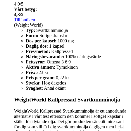
4,0/5
Vårt betyg:
4,3/5
Till butiken
(Weight World)
Typ:
Svartkumminolja
Form:
Softgel-kapslar
Dos per kapsel:
1000 mg
Daglig dos:
1 kapsel
Pressmetod:
Kallpressad
Näringsbevarande:
100% näringsvärde
Fettsyror:
Omega 3 6 9
Aktiva ämnen:
Tymokinon
Pris:
223 kr
Pris per gram:
0,22 kr
Styrka:
Hög dagsdos
Svaghet:
Antal okänt
WeightWorld Kallpressad Svartkumminolja
WeightWorld Kallpressad Svartkumminolja är ett annorlunda
alternativ i vårt test eftersom den kommer i softgel-kapslar i
stället för flytande olja. Det gör produkten särskilt intressant
för dig som vill få i dig svartkumminolja dagligen men helst