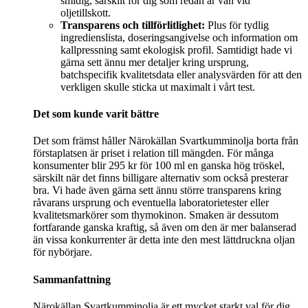
smidig, särskilt för dig som redan är van vid
oljetillskott.
Transparens och tillförlitlighet:
Plus för tydlig
ingredienslista, doseringsangivelse och information om
kallpressning samt ekologisk profil. Samtidigt hade vi
gärna sett ännu mer detaljer kring ursprung,
batchspecifik kvalitetsdata eller analysvärden för att den
verkligen skulle sticka ut maximalt i vårt test.
Det som kunde varit bättre
Det som främst håller Närokällan Svartkumminolja borta från
förstaplatsen är priset i relation till mängden. För många
konsumenter blir 295 kr för 100 ml en ganska hög tröskel,
särskilt när det finns billigare alternativ som också presterar
bra. Vi hade även gärna sett ännu större transparens kring
råvarans ursprung och eventuella laboratorietester eller
kvalitetsmarkörer som thymokinon. Smaken är dessutom
fortfarande ganska kraftig, så även om den är mer balanserad
än vissa konkurrenter är detta inte den mest lättdruckna oljan
för nybörjare.
Sammanfattning
Närokällan Svartkumminolja är ett mycket starkt val för dig