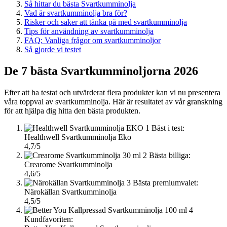
Så hittar du bästa Svartkumminolja
Vad är svartkumminolja bra för?
Risker och saker att tänka på med svartkumminolja
Tips för användning av svartkumminolja
FAQ: Vanliga frågor om svartkumminoljor
Så gjorde vi testet
De 7 bästa Svartkumminoljorna 2026
Efter att ha testat och utvärderat flera produkter kan vi nu presentera
våra toppval av svartkumminolja. Här är resultatet av vår granskning
för att hjälpa dig hitta den bästa produkten.
1
Bäst i test:
Healthwell Svartkumminolja Eko
4,7/5
2
Bästa billiga:
Crearome Svartkumminolja
4,6/5
3
Bästa premiumvalet:
Närokällan Svartkumminolja
4,5/5
4
Kundfavoriten: