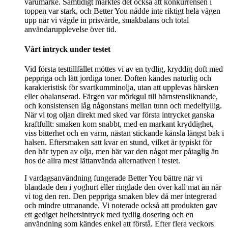
varumärke. Samtidigt märktes det också att konkurrensen i
toppen var stark, och Better You nådde inte riktigt hela vägen
upp när vi vägde in prisvärde, smakbalans och total
användarupplevelse över tid.
Vårt intryck under testet
Vid första testtillfället möttes vi av en tydlig, kryddig doft med
peppriga och lätt jordiga toner. Doften kändes naturlig och
karakteristisk för svartkumminolja, utan att upplevas härsken
eller obalanserad. Färgen var mörkgul till bärnstensliknande,
och konsistensen låg någonstans mellan tunn och medelfyllig.
När vi tog oljan direkt med sked var första intrycket ganska
kraftfullt: smaken kom snabbt, med en markant kryddighet,
viss bitterhet och en varm, nästan stickande känsla längst bak i
halsen. Eftersmaken satt kvar en stund, vilket är typiskt för
den här typen av olja, men här var den något mer påtaglig än
hos de allra mest lättanvända alternativen i testet.
I vardagsanvändning fungerade Better You bättre när vi
blandade den i yoghurt eller ringlade den över kall mat än när
vi tog den ren. Den peppriga smaken blev då mer integrerad
och mindre utmanande. Vi noterade också att produkten gav
ett gediget helhetsintryck med tydlig dosering och en
användning som kändes enkel att förstå. Efter flera veckors