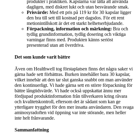
produkter i praktiken. Kapslarna var lätta att använda
dagligen, med diskret lukt och utan besvärande smak.
Prisvärde:
Med ett pris på 119 kr för 30 kapslar ligger
den bra till sett till kostnad per dagsdos. För ett rent
metionintillskott är det ett starkt helhetserbjudande.
Förpackning, information och märkning:
Bra och
tydlig grundinformation, tydlig dosering och viktiga
varningar finns med. Produkten känns seriöst
presenterad utan att överdriva.
Det som kunde varit bättre
Även om Healthwell tog förstaplatsen finns det några saker vi
gärna hade sett förbättras. Burken innehåller bara 30 kapslar,
vilket innebär att den tar slut ganska snabbt om man använder
den kontinuerligt. Vi hade gärna sett en större förpackning för
bättre långtidsvärde. Vi hade också uppskattat ännu mer
fördjupad produktinformation från tillverkaren kring råvara
och kvalitetskontroll, eftersom det är sådant som kan ge
ytterligare trygghet för den mer insatta användaren. Den svaga
aminosyradoften vid öppning var inte störande, men heller
inte helt frånvarande.
Sammanfattning