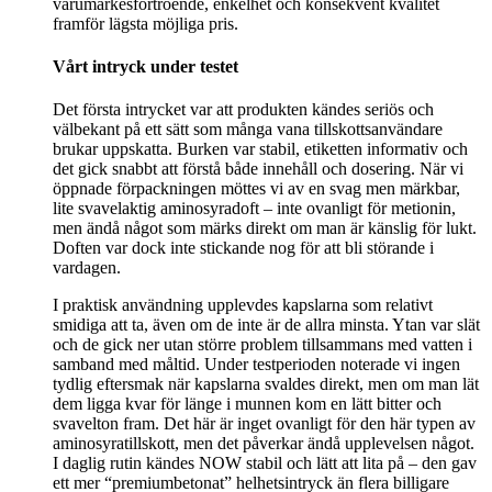
varumärkesförtroende, enkelhet och konsekvent kvalitet
framför lägsta möjliga pris.
Vårt intryck under testet
Det första intrycket var att produkten kändes seriös och
välbekant på ett sätt som många vana tillskottsanvändare
brukar uppskatta. Burken var stabil, etiketten informativ och
det gick snabbt att förstå både innehåll och dosering. När vi
öppnade förpackningen möttes vi av en svag men märkbar,
lite svavelaktig aminosyradoft – inte ovanligt för metionin,
men ändå något som märks direkt om man är känslig för lukt.
Doften var dock inte stickande nog för att bli störande i
vardagen.
I praktisk användning upplevdes kapslarna som relativt
smidiga att ta, även om de inte är de allra minsta. Ytan var slät
och de gick ner utan större problem tillsammans med vatten i
samband med måltid. Under testperioden noterade vi ingen
tydlig eftersmak när kapslarna svaldes direkt, men om man lät
dem ligga kvar för länge i munnen kom en lätt bitter och
svavelton fram. Det här är inget ovanligt för den här typen av
aminosyratillskott, men det påverkar ändå upplevelsen något.
I daglig rutin kändes NOW stabil och lätt att lita på – den gav
ett mer “premiumbetonat” helhetsintryck än flera billigare