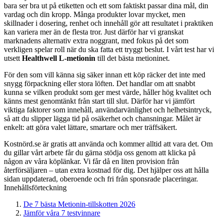
bara ser bra ut på etiketten och ett som faktiskt passar dina mål, din
vardag och din kropp. Många produkter lovar mycket, men
skillnader i dosering, renhet och innehåll gör att resultatet i praktiken
kan variera mer än de flesta tror. Just därför har vi granskat
marknadens alternativ extra noggrant, med fokus på det som
verkligen spelar roll när du ska fatta ett tryggt beslut. I vårt test har vi
utsett
Healthwell L-metionin
till det bästa metioninet.
För den som vill känna sig säker innan ett köp räcker det inte med
snygg förpackning eller stora löften. Det handlar om att snabbt
kunna se vilken produkt som ger mest värde, håller hög kvalitet och
känns mest genomtänkt från start till slut. Därför har vi jämfört
viktiga faktorer som innehåll, användarvänlighet och helhetsintryck,
så att du slipper lägga tid på osäkerhet och chansningar. Målet är
enkelt: att göra valet lättare, smartare och mer träffsäkert.
Kostnörd.se är gratis att använda och kommer alltid att vara det. Om
du gillar vårt arbete får du gärna stödja oss genom att klicka på
någon av våra köplänkar. Vi får då en liten provision från
återförsäljaren – utan extra kostnad för dig. Det hjälper oss att hålla
sidan uppdaterad, oberoende och fri från sponsrade placeringar.
Innehållsförteckning
De 7 bästa Metionin-tillskotten 2026
Jämför våra 7 testvinnare