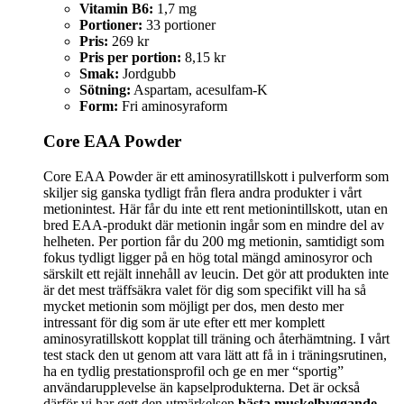
Vitamin B6:
1,7 mg
Portioner:
33 portioner
Pris:
269 kr
Pris per portion:
8,15 kr
Smak:
Jordgubb
Sötning:
Aspartam, acesulfam-K
Form:
Fri aminosyraform
Core EAA Powder
Core EAA Powder är ett aminosyratillskott i pulverform som
skiljer sig ganska tydligt från flera andra produkter i vårt
metionintest. Här får du inte ett rent metionintillskott, utan en
bred EAA-produkt där metionin ingår som en mindre del av
helheten. Per portion får du 200 mg metionin, samtidigt som
fokus tydligt ligger på en hög total mängd aminosyror och
särskilt ett rejält innehåll av leucin. Det gör att produkten inte
är det mest träffsäkra valet för dig som specifikt vill ha så
mycket metionin som möjligt per dos, men desto mer
intressant för dig som är ute efter ett mer komplett
aminosyratillskott kopplat till träning och återhämtning. I vårt
test stack den ut genom att vara lätt att få in i träningsrutinen,
ha en tydlig prestationsprofil och ge en mer “sportig”
användarupplevelse än kapselprodukterna. Det är också
därför vi har gett den utmärkelsen
bästa muskelbyggande
.