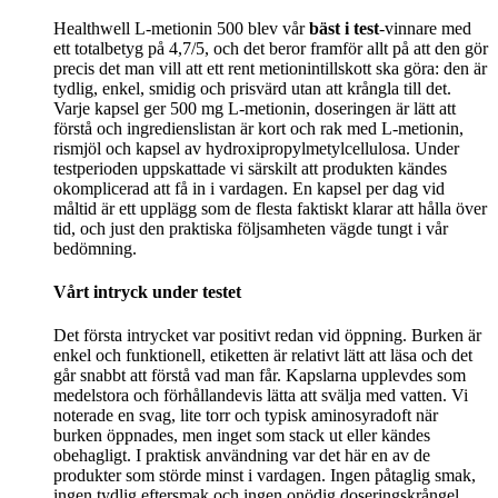
Healthwell L-metionin 500 blev vår
bäst i test
-vinnare med
ett totalbetyg på 4,7/5, och det beror framför allt på att den gör
precis det man vill att ett rent metionintillskott ska göra: den är
tydlig, enkel, smidig och prisvärd utan att krångla till det.
Varje kapsel ger 500 mg L-metionin, doseringen är lätt att
förstå och ingredienslistan är kort och rak med L-metionin,
rismjöl och kapsel av hydroxipropylmetylcellulosa. Under
testperioden uppskattade vi särskilt att produkten kändes
okomplicerad att få in i vardagen. En kapsel per dag vid
måltid är ett upplägg som de flesta faktiskt klarar att hålla över
tid, och just den praktiska följsamheten vägde tungt i vår
bedömning.
Vårt intryck under testet
Det första intrycket var positivt redan vid öppning. Burken är
enkel och funktionell, etiketten är relativt lätt att läsa och det
går snabbt att förstå vad man får. Kapslarna upplevdes som
medelstora och förhållandevis lätta att svälja med vatten. Vi
noterade en svag, lite torr och typisk aminosyradoft när
burken öppnades, men inget som stack ut eller kändes
obehagligt. I praktisk användning var det här en av de
produkter som störde minst i vardagen. Ingen påtaglig smak,
ingen tydlig eftersmak och ingen onödig doseringskrångel.