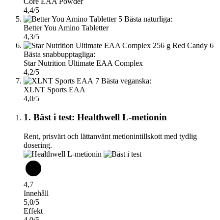
Core EAA Powder
4,4/5
5
Bästa naturliga:
Better You Amino Tabletter
4,3/5
6
Bästa snabbupptagliga:
Star Nutrition Ultimate EAA Complex
4,2/5
7
Bästa veganska:
XLNT Sports EAA
4,0/5
1. Bäst i test: Healthwell L-metionin
Rent, prisvärt och lättanvänt metionintillskott med tydlig
dosering.
4,7
Innehåll
5,0/5
Effekt
4,0/5