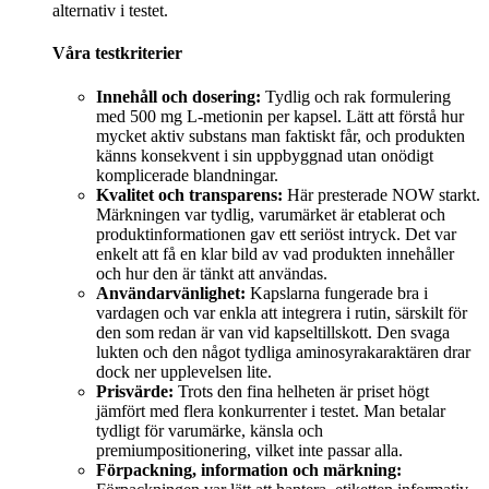
alternativ i testet.
Våra testkriterier
Innehåll och dosering:
Tydlig och rak formulering
med 500 mg L-metionin per kapsel. Lätt att förstå hur
mycket aktiv substans man faktiskt får, och produkten
känns konsekvent i sin uppbyggnad utan onödigt
komplicerade blandningar.
Kvalitet och transparens:
Här presterade NOW starkt.
Märkningen var tydlig, varumärket är etablerat och
produktinformationen gav ett seriöst intryck. Det var
enkelt att få en klar bild av vad produkten innehåller
och hur den är tänkt att användas.
Användarvänlighet:
Kapslarna fungerade bra i
vardagen och var enkla att integrera i rutin, särskilt för
den som redan är van vid kapseltillskott. Den svaga
lukten och den något tydliga aminosyrakaraktären drar
dock ner upplevelsen lite.
Prisvärde:
Trots den fina helheten är priset högt
jämfört med flera konkurrenter i testet. Man betalar
tydligt för varumärke, känsla och
premiumpositionering, vilket inte passar alla.
Förpackning, information och märkning: