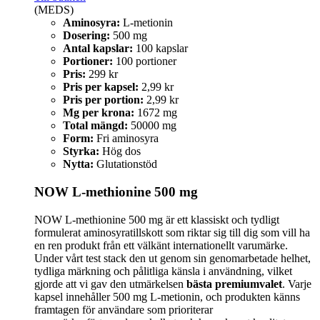
(MEDS)
Aminosyra:
L-metionin
Dosering:
500 mg
Antal kapslar:
100 kapslar
Portioner:
100 portioner
Pris:
299 kr
Pris per kapsel:
2,99 kr
Pris per portion:
2,99 kr
Mg per krona:
1672 mg
Total mängd:
50000 mg
Form:
Fri aminosyra
Styrka:
Hög dos
Nytta:
Glutationstöd
NOW L-methionine 500 mg
NOW L-methionine 500 mg är ett klassiskt och tydligt
formulerat aminosyratillskott som riktar sig till dig som vill ha
en ren produkt från ett välkänt internationellt varumärke.
Under vårt test stack den ut genom sin genomarbetade helhet,
tydliga märkning och pålitliga känsla i användning, vilket
gjorde att vi gav den utmärkelsen
bästa premiumvalet
. Varje
kapsel innehåller 500 mg L-metionin, och produkten känns
framtagen för användare som prioriterar