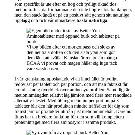
som specifikt är ute efter en hög och tydligt riktad dos
metionin. Just därför hamnade den inte högre i totalrankingen,
men den stack ändå ut på ett positivt sätt genom sitt naturliga
upplägg och fick vår utmärkelse
bästa naturliga
.
Vi tog bilden efter ett morgonpass och slogs av
den neutrala doften och den släta ytan som gör
dem lätta att svälja. Känslan är renare än många
BCAA vi provat och magen håller sig lugn tack
vare vasslebasen.
I vår granskning uppskattade vi att innehållet är tydligt
redovisat per tablett och per portion, och att man faktiskt får
en fullständig överblick över aminosyraprofilen. Samtidigt är
metioninmängden relativt låg jämfört med flera mer renodlade
alternativ i testet. Med 66 mg metionin per portion på 3
tabletter blir den här produkten mindre träffsäker för dig som
främst jämför produkter utifrån just metionininnehåll. Däremot
finns här en bredare funktion för den som vill komplettera
proteinintaget med flera aminosyror i samma produkt.