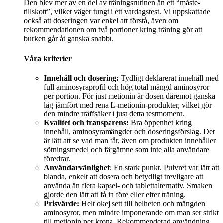
Den blev mer av en del av träningsrutinen än ett “måste-
tillskott”, vilket väger tungt i ett vardagstest. Vi uppskattade
också att doseringen var enkel att förstå, även om
rekommendationen om två portioner kring träning gör att
burken går åt ganska snabbt.
Våra kriterier
Innehåll och dosering:
Tydligt deklarerat innehåll med
full aminosyraprofil och hög total mängd aminosyror
per portion. För just metionin är dosen däremot ganska
låg jämfört med rena L-metionin-produkter, vilket gör
den mindre träffsäker i just detta testmoment.
Kvalitet och transparens:
Bra öppenhet kring
innehåll, aminosyramängder och doseringsförslag. Det
är lätt att se vad man får, även om produkten innehåller
sötningsmedel och färgämne som inte alla användare
föredrar.
Användarvänlighet:
En stark punkt. Pulvret var lätt att
blanda, enkelt att dosera och betydligt trevligare att
använda än flera kapsel- och tablettalternativ. Smaken
gjorde den lätt att få in före eller efter träning.
Prisvärde:
Helt okej sett till helheten och mängden
aminosyror, men mindre imponerande om man ser strikt
till metionin per krona. Rekommenderad användning