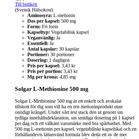
Till butiken
(Svensk Hälsokost)
Aminosyra:
L-metionin
Dos per kapsel:
500 mg
Form:
Fri form
Kapseltyp:
Vegetabilisk kapsel
Veganvänlig:
Ja
Essentiell:
Ja
Antal kapslar:
30 kapslar
Portioner:
30 portioner
Dosering:
1 dagligen
Pris per kapsel:
3,43 kr
Pris per portion:
3,43 kr
Mg per krona:
4,85 mg
Solgar L-Methionine 500 mg
Solgar L-Methionine 500 mg är ett enkelt och avskalat
tillskott för dig som vill ha en ren metioninprodukt utan
onödigt krångel. Under vårt test stack den ut genom sin
tydliga innehållsdeklaration, sin smidiga dosering på 1 kapsel
per dag och ett välkänt varumärke med bra spårbarhet. Med
500 mg L-metionin per kapsel, vegetabiliskt kapselskal och en
förhållandevis lättanvänd formula blev detta ett av de mer