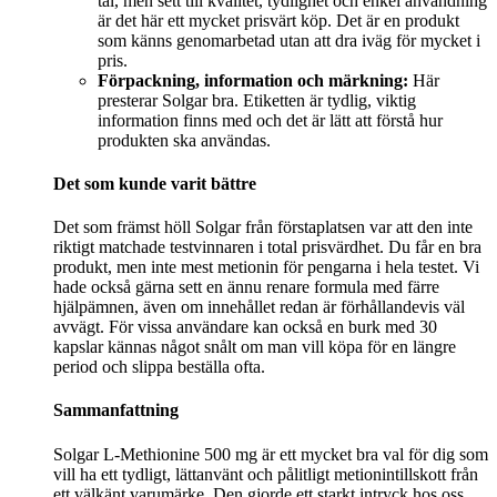
tal, men sett till kvalitet, tydlighet och enkel användning
är det här ett mycket prisvärt köp. Det är en produkt
som känns genomarbetad utan att dra iväg för mycket i
pris.
Förpackning, information och märkning:
Här
presterar Solgar bra. Etiketten är tydlig, viktig
information finns med och det är lätt att förstå hur
produkten ska användas.
Det som kunde varit bättre
Det som främst höll Solgar från förstaplatsen var att den inte
riktigt matchade testvinnaren i total prisvärdhet. Du får en bra
produkt, men inte mest metionin för pengarna i hela testet. Vi
hade också gärna sett en ännu renare formula med färre
hjälpämnen, även om innehållet redan är förhållandevis väl
avvägt. För vissa användare kan också en burk med 30
kapslar kännas något snålt om man vill köpa för en längre
period och slippa beställa ofta.
Sammanfattning
Solgar L-Methionine 500 mg är ett mycket bra val för dig som
vill ha ett tydligt, lättanvänt och pålitligt metionintillskott från
ett välkänt varumärke. Den gjorde ett starkt intryck hos oss