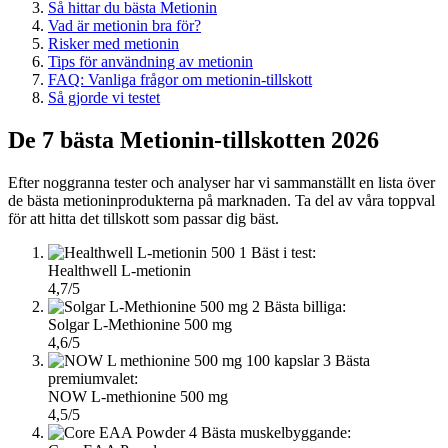
Så hittar du bästa Metionin
Vad är metionin bra för?
Risker med metionin
Tips för användning av metionin
FAQ: Vanliga frågor om metionin-tillskott
Så gjorde vi testet
De 7 bästa Metionin-tillskotten 2026
Efter noggranna tester och analyser har vi sammanställt en lista över
de bästa metioninprodukterna på marknaden. Ta del av våra toppval
för att hitta det tillskott som passar dig bäst.
1
Bäst i test:
Healthwell L-metionin
4,7/5
2
Bästa billiga:
Solgar L-Methionine 500 mg
4,6/5
3
Bästa
premiumvalet:
NOW L-methionine 500 mg
4,5/5
4
Bästa muskelbyggande: