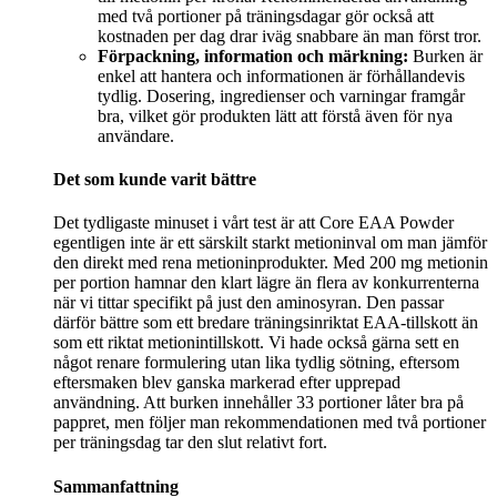
med två portioner på träningsdagar gör också att
kostnaden per dag drar iväg snabbare än man först tror.
Förpackning, information och märkning:
Burken är
enkel att hantera och informationen är förhållandevis
tydlig. Dosering, ingredienser och varningar framgår
bra, vilket gör produkten lätt att förstå även för nya
användare.
Det som kunde varit bättre
Det tydligaste minuset i vårt test är att Core EAA Powder
egentligen inte är ett särskilt starkt metioninval om man jämför
den direkt med rena metioninprodukter. Med 200 mg metionin
per portion hamnar den klart lägre än flera av konkurrenterna
när vi tittar specifikt på just den aminosyran. Den passar
därför bättre som ett bredare träningsinriktat EAA-tillskott än
som ett riktat metionintillskott. Vi hade också gärna sett en
något renare formulering utan lika tydlig sötning, eftersom
eftersmaken blev ganska markerad efter upprepad
användning. Att burken innehåller 33 portioner låter bra på
pappret, men följer man rekommendationen med två portioner
per träningsdag tar den slut relativt fort.
Sammanfattning