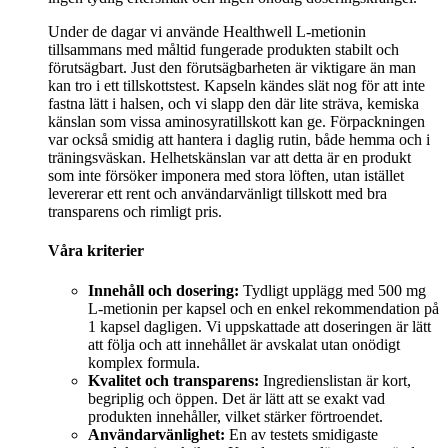
Under de dagar vi använde Healthwell L-metionin
tillsammans med måltid fungerade produkten stabilt och
förutsägbart. Just den förutsägbarheten är viktigare än man
kan tro i ett tillskottstest. Kapseln kändes slät nog för att inte
fastna lätt i halsen, och vi slapp den där lite sträva, kemiska
känslan som vissa aminosyratillskott kan ge. Förpackningen
var också smidig att hantera i daglig rutin, både hemma och i
träningsväskan. Helhetskänslan var att detta är en produkt
som inte försöker imponera med stora löften, utan istället
levererar ett rent och användarvänligt tillskott med bra
transparens och rimligt pris.
Våra kriterier
Innehåll och dosering:
Tydligt upplägg med 500 mg
L-metionin per kapsel och en enkel rekommendation på
1 kapsel dagligen. Vi uppskattade att doseringen är lätt
att följa och att innehållet är avskalat utan onödigt
komplex formula.
Kvalitet och transparens:
Ingredienslistan är kort,
begriplig och öppen. Det är lätt att se exakt vad
produkten innehåller, vilket stärker förtroendet.
Användarvänlighet:
En av testets smidigaste