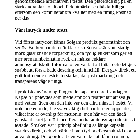
genomarbetade alternativen i testet. Den placerade sig på en
stark andraplats totalt och fick utmärkelsen
bästa billiga
,
eftersom den kombinerar bra kvalitet med en rimlig kostnad
per dag.
Vårt intryck under testet
Vid första intrycket känns Solgars produkt genomtänkt och
seriös. Burken har den där klassiska Solgar-känslan: stadig,
mörk glasliknande förpackning och tydlig etikett som ger ett
mer premiumbetonat intryck än många enklare
aminosyratillskott. Informationen var lätt att hitta, och det gick
snabbt att förstå både dosering och innehåll. Det gav direkt ett
gott förtroende i testets första fas, där just märkning och
transparens vägde tungt.
I praktisk användning fungerade kapslarna bra i vardagen.
Kapseln upplevdes som medelstor och relativt lätt att svälja
med vatten, även om den inte var den allra minsta i testet. Vi
noterade en mild, lite svavelaktig doft när burken öppnades,
vilket inte är ovanligt för metionin, men här var den ändå
ganska diskret jämfört med flera andra aminosyraprodukter vi
testade. Smaken var i princip obefintlig så länge kapseln
svaldes direkt, och vi märkte ingen tydlig eftersmak vid daglig
användning. Det gjorde att den var enkel att få in i rutinen,