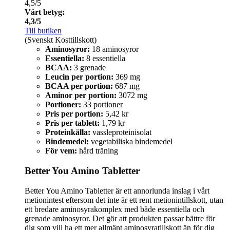
4,5/5
Vårt betyg:
4,3/5
Till butiken
(Svenskt Kosttillskott)
Aminosyror:
18 aminosyror
Essentiella:
8 essentiella
BCAA:
3 grenade
Leucin per portion:
369 mg
BCAA per portion:
687 mg
Aminor per portion:
3072 mg
Portioner:
33 portioner
Pris per portion:
5,42 kr
Pris per tablett:
1,79 kr
Proteinkälla:
vassleproteinisolat
Bindemedel:
vegetabiliska bindemedel
För vem:
hård träning
Better You Amino Tabletter
Better You Amino Tabletter är ett annorlunda inslag i vårt
metionintest eftersom det inte är ett rent metionintillskott, utan
ett bredare aminosyrakomplex med både essentiella och
grenade aminosyror. Det gör att produkten passar bättre för
dig som vill ha ett mer allmänt aminosyratillskott än för dig