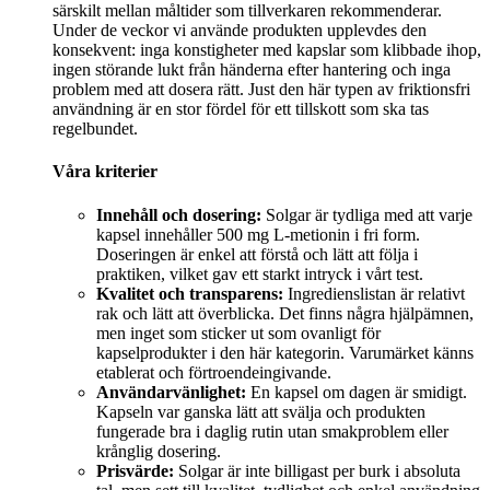
särskilt mellan måltider som tillverkaren rekommenderar.
Under de veckor vi använde produkten upplevdes den
konsekvent: inga konstigheter med kapslar som klibbade ihop,
ingen störande lukt från händerna efter hantering och inga
problem med att dosera rätt. Just den här typen av friktionsfri
användning är en stor fördel för ett tillskott som ska tas
regelbundet.
Våra kriterier
Innehåll och dosering:
Solgar är tydliga med att varje
kapsel innehåller 500 mg L-metionin i fri form.
Doseringen är enkel att förstå och lätt att följa i
praktiken, vilket gav ett starkt intryck i vårt test.
Kvalitet och transparens:
Ingredienslistan är relativt
rak och lätt att överblicka. Det finns några hjälpämnen,
men inget som sticker ut som ovanligt för
kapselprodukter i den här kategorin. Varumärket känns
etablerat och förtroendeingivande.
Användarvänlighet:
En kapsel om dagen är smidigt.
Kapseln var ganska lätt att svälja och produkten
fungerade bra i daglig rutin utan smakproblem eller
krånglig dosering.
Prisvärde:
Solgar är inte billigast per burk i absoluta