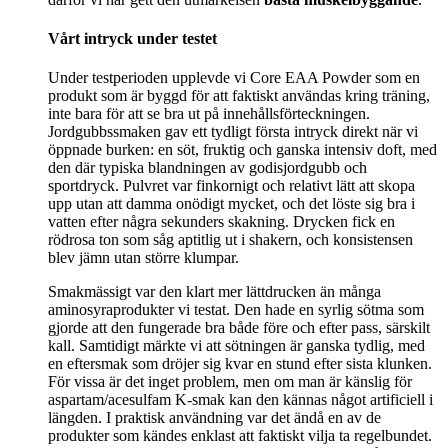
Vårt intryck under testet
Under testperioden upplevde vi Core EAA Powder som en
produkt som är byggd för att faktiskt användas kring träning,
inte bara för att se bra ut på innehållsförteckningen.
Jordgubbssmaken gav ett tydligt första intryck direkt när vi
öppnade burken: en söt, fruktig och ganska intensiv doft, med
den där typiska blandningen av godisjordgubb och
sportdryck. Pulvret var finkornigt och relativt lätt att skopa
upp utan att damma onödigt mycket, och det löste sig bra i
vatten efter några sekunders skakning. Drycken fick en
rödrosa ton som såg aptitlig ut i shakern, och konsistensen
blev jämn utan större klumpar.
Smakmässigt var den klart mer lättdrucken än många
aminosyraprodukter vi testat. Den hade en syrlig sötma som
gjorde att den fungerade bra både före och efter pass, särskilt
kall. Samtidigt märkte vi att sötningen är ganska tydlig, med
en eftersmak som dröjer sig kvar en stund efter sista klunken.
För vissa är det inget problem, men om man är känslig för
aspartam/acesulfam K-smak kan den kännas något artificiell i
längden. I praktisk användning var det ändå en av de
produkter som kändes enklast att faktiskt vilja ta regelbundet.