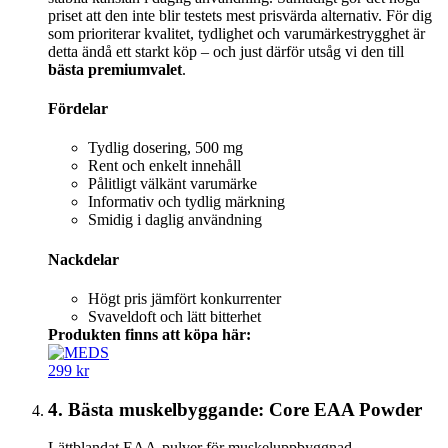
priset att den inte blir testets mest prisvärda alternativ. För dig
som prioriterar kvalitet, tydlighet och varumärkestrygghet är
detta ändå ett starkt köp – och just därför utsåg vi den till
bästa premiumvalet
.
Fördelar
Tydlig dosering, 500 mg
Rent och enkelt innehåll
Pålitligt välkänt varumärke
Informativ och tydlig märkning
Smidig i daglig användning
Nackdelar
Högt pris jämfört konkurrenter
Svaveldoft och lätt bitterhet
Produkten finns att köpa här:
299 kr
4. Bästa muskelbyggande: Core EAA Powder
Lättblandat EAA-pulver för muskeluppbyggnad,