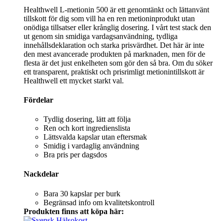
Healthwell L-metionin 500 är ett genomtänkt och lättanvänt
tillskott för dig som vill ha en ren metioninprodukt utan
onödiga tillsatser eller krånglig dosering. I vårt test stack den
ut genom sin smidiga vardagsanvändning, tydliga
innehållsdeklaration och starka prisvärdhet. Det här är inte
den mest avancerade produkten på marknaden, men för de
flesta är det just enkelheten som gör den så bra. Om du söker
ett transparent, praktiskt och prisrimligt metionintillskott är
Healthwell ett mycket starkt val.
Fördelar
Tydlig dosering, lätt att följa
Ren och kort ingredienslista
Lättsvalda kapslar utan eftersmak
Smidig i vardaglig användning
Bra pris per dagsdos
Nackdelar
Bara 30 kapslar per burk
Begränsad info om kvalitetskontroll
Produkten finns att köpa här: