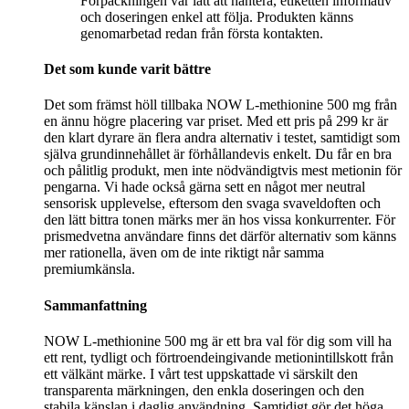
Förpackningen var lätt att hantera, etiketten informativ
och doseringen enkel att följa. Produkten känns
genomarbetad redan från första kontakten.
Det som kunde varit bättre
Det som främst höll tillbaka NOW L-methionine 500 mg från
en ännu högre placering var priset. Med ett pris på 299 kr är
den klart dyrare än flera andra alternativ i testet, samtidigt som
själva grundinnehållet är förhållandevis enkelt. Du får en bra
och pålitlig produkt, men inte nödvändigtvis mest metionin för
pengarna. Vi hade också gärna sett en något mer neutral
sensorisk upplevelse, eftersom den svaga svaveldoften och
den lätt bittra tonen märks mer än hos vissa konkurrenter. För
prismedvetna användare finns det därför alternativ som känns
mer rationella, även om de inte riktigt når samma
premiumkänsla.
Sammanfattning
NOW L-methionine 500 mg är ett bra val för dig som vill ha
ett rent, tydligt och förtroendeingivande metionintillskott från
ett välkänt märke. I vårt test uppskattade vi särskilt den
transparenta märkningen, den enkla doseringen och den
stabila känslan i daglig användning. Samtidigt gör det höga