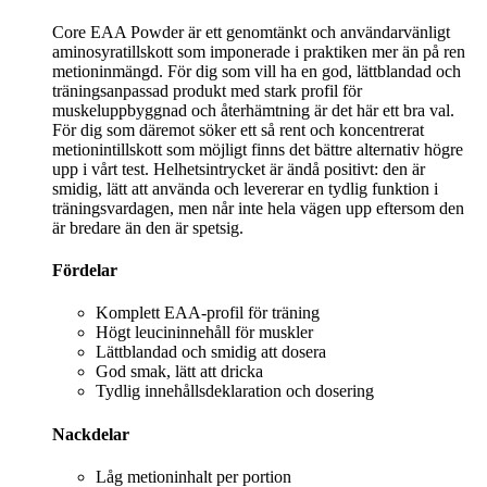
Core EAA Powder är ett genomtänkt och användarvänligt
aminosyratillskott som imponerade i praktiken mer än på ren
metioninmängd. För dig som vill ha en god, lättblandad och
träningsanpassad produkt med stark profil för
muskeluppbyggnad och återhämtning är det här ett bra val.
För dig som däremot söker ett så rent och koncentrerat
metionintillskott som möjligt finns det bättre alternativ högre
upp i vårt test. Helhetsintrycket är ändå positivt: den är
smidig, lätt att använda och levererar en tydlig funktion i
träningsvardagen, men når inte hela vägen upp eftersom den
är bredare än den är spetsig.
Fördelar
Komplett EAA-profil för träning
Högt leucininnehåll för muskler
Lättblandad och smidig att dosera
God smak, lätt att dricka
Tydlig innehållsdeklaration och dosering
Nackdelar
Låg metioninhalt per portion