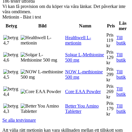
186 tester utförda
Vi kan få provision om du köper via våra länkar. Det påverkar inte
våra omdömen.
Metionin - Bäst i test
Läs
Betyg
Bild
Namn
Pris
mer
Pris
Healthwell L-
Till
119
4,7
metionin
butik
kr
Pris
Solgar L-Methionine
Till
129
4,6
500 mg
butik
kr
Pris
NOW L-methionine
Till
299
4,5
500 mg
butik
kr
Pris
Till
Core EAA Powder
269
4,4
butik
kr
Pris
Better You Amino
Till
179
4,3
Tabletter
butik
kr
Se alla testvinnare
Att välja rätt metionin kan vara skillnaden mellan ett tillskott som