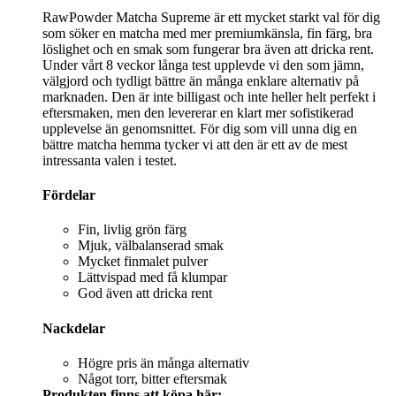
RawPowder Matcha Supreme är ett mycket starkt val för dig
som söker en matcha med mer premiumkänsla, fin färg, bra
löslighet och en smak som fungerar bra även att dricka rent.
Under vårt 8 veckor långa test upplevde vi den som jämn,
välgjord och tydligt bättre än många enklare alternativ på
marknaden. Den är inte billigast och inte heller helt perfekt i
eftersmaken, men den levererar en klart mer sofistikerad
upplevelse än genomsnittet. För dig som vill unna dig en
bättre matcha hemma tycker vi att den är ett av de mest
intressanta valen i testet.
Fördelar
Fin, livlig grön färg
Mjuk, välbalanserad smak
Mycket finmalet pulver
Lättvispad med få klumpar
God även att dricka rent
Nackdelar
Högre pris än många alternativ
Något torr, bitter eftersmak
Produkten finns att köpa här: