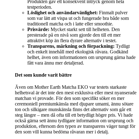
Produkten gav ett konsekvent intryck genom hela
testperioden.
Löslighet och användarvänlighet:
Finmalt pulver
som var lätt att vispa ut och fungerade bra både som
traditionell matcha och i latte eller smoothie.
Prisvärde:
Mycket starkt sett till helheten. Den
presterade på en nivå som gjorde den till ett mer
attraktivt köp än flera dyrare alternativ i testet.
Transparens, märkning och förpackning:
Tydligt
och enkelt innehåll med ekologisk råvara. Godkänd
helhet, även om informationen om ursprung gärna hade
fått vara ännu mer detaljerad.
Det som kunde varit bättre
Även om Mother Earth Matcha EKO var testets starkaste
helhetsval är det inte den mest exklusiva eller mest nyanserade
matchan vi provade. För den som specifikt söker en mer
ceremoniell premiumkänsla med djupare umami, ännu sötare
ton och silkigare munskänsla finns det alternativ som går ett
steg längre – men då ofta till ett betydligt högre pris. Vi hade
också gärna sett ännu tydligare information om ursprung och
produktion, eftersom den typen av transparens väger tungt för
den som vill kunna bedöma råvaran mer i detalj.