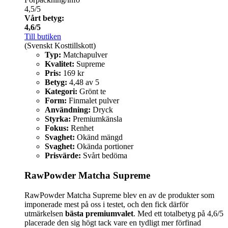
4,5/5
Vårt betyg:
4,6/5
Till butiken
(Svenskt Kosttillskott)
Typ:
Matchapulver
Kvalitet:
Supreme
Pris:
169 kr
Betyg:
4,48 av 5
Kategori:
Grönt te
Form:
Finmalet pulver
Användning:
Dryck
Styrka:
Premiumkänsla
Fokus:
Renhet
Svaghet:
Okänd mängd
Svaghet:
Okända portioner
Prisvärde:
Svårt bedöma
RawPowder Matcha Supreme
RawPowder Matcha Supreme blev en av de produkter som
imponerade mest på oss i testet, och den fick därför
utmärkelsen
bästa premiumvalet
. Med ett totalbetyg på 4,6/5
placerade den sig högt tack vare en tydligt mer förfinad