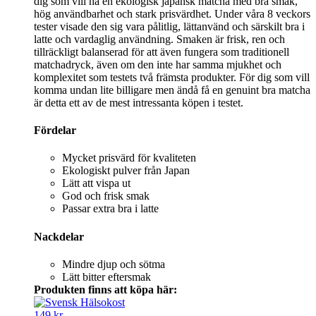
dig som vill ha en ekologisk japansk matcha med bra smak,
hög användbarhet och stark prisvärdhet. Under våra 8 veckors
tester visade den sig vara pålitlig, lättanvänd och särskilt bra i
latte och vardaglig användning. Smaken är frisk, ren och
tillräckligt balanserad för att även fungera som traditionell
matchadryck, även om den inte har samma mjukhet och
komplexitet som testets två främsta produkter. För dig som vill
komma undan lite billigare men ändå få en genuint bra matcha
är detta ett av de mest intressanta köpen i testet.
Fördelar
Mycket prisvärd för kvaliteten
Ekologiskt pulver från Japan
Lätt att vispa ut
God och frisk smak
Passar extra bra i latte
Nackdelar
Mindre djup och sötma
Lätt bitter eftersmak
Produkten finns att köpa här:
149 kr