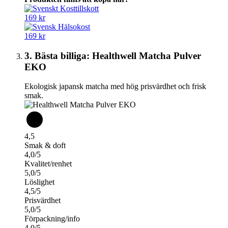
169 kr
169 kr
3. Bästa billiga: Healthwell Matcha Pulver
EKO
Ekologisk japansk matcha med hög prisvärdhet och frisk
smak.
4,5
Smak & doft
4,0/5
Kvalitet/renhet
5,0/5
Löslighet
4,5/5
Prisvärdhet
5,0/5
Förpackning/info
4,0/5