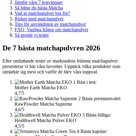
Jämför våra 7 testvinnare
Så hittar du bästa Matcha
Vad är matchapulver bra för?
Risker med matchapulver
Tips för användning av matchapulver
FAQ: Vanliga frågor om matchapulver
Så gjorde vi testet
De 7 bästa matchapulvren 2026
Efter omfattande tester av marknadens främsta matchapulver
presenterar vi här våra favoriter. Upptäck vilka produkter som
utmärkte sig mest och varför de blev våra toppval.
1
Bäst i test:
Mother Earth Matcha EKO
4,7/5
2
Bästa premiumvalet:
RawPowder Matcha Supreme
4,6/5
3
Bästa billiga:
Healthwell Matcha Pulver EKO
4,5/5
4
Bästa kapslar: