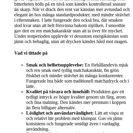
bitterheten hölls på en nivå som kändes kontrollerad snarare
än skarp. När vi drack den rent var känslan mer avrundad och
elegant än hos många standardprodukter, med mindre strävhet
i eftersmaken. I latte fungerade den också bra, där smaken
stod kvar utan att helt försvinna bakom mjölken. I smoothie
gav den en ren matchakaraktär utan att ta över för mycket.
Under testperioden upplevde vi dessutom energikänslan som
jämn och behaglig, utan att drycken kändes hård mot magen.
Vad vi tittade på
Smak och helhetsupplevelse:
En förhållandevis mjuk
och ren smak med tydlig matchakaraktär, fin grön
friskhet och mindre strävhet än många konkurrenter.
Fungerade bra både som traditionell matchadryck och i
latte.
Kvalitet på råvara och innehåll:
Produkten gav ett
tydligt intryck av högre kvalitet genom sin färg, arom
och fina malning. Den kändes mer premium i koppen
än flera billigare alternativ.
Löslighet och användarvänlighet:
Lätt att vispa ut
och relativt lite problem med klumpar. Gav en jämn
konsistens och fungerade smidigt även i vardaglig
användning.