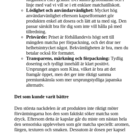
linje med vad vi vill se i ett enklare matchatillskott.
Löslighet och användarvänlighet:
Mycket hög
användarvänlighet eftersom kapselformatet gör
produkten enkel att dosera och lätt att ta med sig. Den
passar särskilt bra för dig som inte vill hålla på med
tillredning.
Prisvärde:
Priset är förhållandevis högt sett till
mängden matcha per förpackning, och det drar ner
helhetsintrycket något. Bekvämligheten är bra, men du
betalar också för formatet.
Transparens, märkning och förpackning:
Tydlig
dosering och tydligt innehåll är klart positivt.
Ursprunget anges som Kina, vilket är bra att det
framgår öppet, men det ger inte riktigt samma
premiumkänsla som mer ursprungstydliga japanska
alternativ.
Det som kunde varit bättre
Den största nackdelen är att produkten inte riktigt möter
förväntningarna hos den som faktiskt söker matcha som
dryck. Eftersom detta är kapslar går du miste om nästan hela
den sensoriska upplevelsen som gör matcha speciellt: aromen,
färgen, texturen och smaken. Dessutom är dosen per kapsel