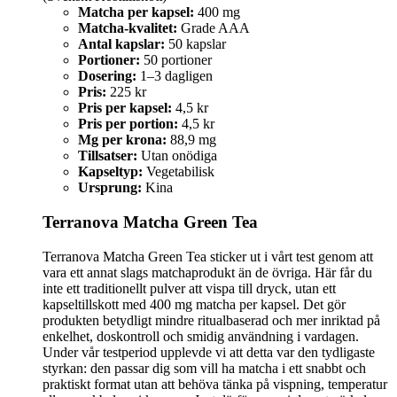
Matcha per kapsel:
400 mg
Matcha-kvalitet:
Grade AAA
Antal kapslar:
50 kapslar
Portioner:
50 portioner
Dosering:
1–3 dagligen
Pris:
225 kr
Pris per kapsel:
4,5 kr
Pris per portion:
4,5 kr
Mg per krona:
88,9 mg
Tillsatser:
Utan onödiga
Kapseltyp:
Vegetabilisk
Ursprung:
Kina
Terranova Matcha Green Tea
Terranova Matcha Green Tea sticker ut i vårt test genom att
vara ett annat slags matchaprodukt än de övriga. Här får du
inte ett traditionellt pulver att vispa till dryck, utan ett
kapseltillskott med 400 mg matcha per kapsel. Det gör
produkten betydligt mindre ritualbaserad och mer inriktad på
enkelhet, doskontroll och smidig användning i vardagen.
Under vår testperiod upplevde vi att detta var den tydligaste
styrkan: den passar dig som vill ha matcha i ett snabbt och
praktiskt format utan att behöva tänka på vispning, temperatur