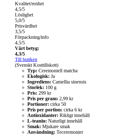
Kvalitet/renhet
4,5/5
Löslighet
5,0/5
Prisvärdhet
3,5/5
Förpackning/info
4,5/5
Vårt betyg:
4,3/5
Till butiken
(Svenskt Kosttillskott)
Typ:
Ceremoniell matcha
Ekologisk:
Ja
Ingrediens:
Camellia sinensis
Storlek:
100 g
Pris:
299 kr
Pris per gram:
2,99 kr
Portioner:
cirka 50
Pris per portion:
cirka 6 kr
Antioxidanter:
Rikligt innehåll
L-teanin:
Naturligt innehåll
Smak:
Mjukare smak
Användning:
Teceremonier