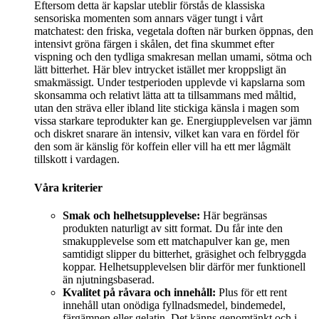
Eftersom detta är kapslar uteblir förstås de klassiska
sensoriska momenten som annars väger tungt i vårt
matchatest: den friska, vegetala doften när burken öppnas, den
intensivt gröna färgen i skålen, det fina skummet efter
vispning och den tydliga smakresan mellan umami, sötma och
lätt bitterhet. Här blev intrycket istället mer kroppsligt än
smakmässigt. Under testperioden upplevde vi kapslarna som
skonsamma och relativt lätta att ta tillsammans med måltid,
utan den sträva eller ibland lite stickiga känsla i magen som
vissa starkare teprodukter kan ge. Energiupplevelsen var jämn
och diskret snarare än intensiv, vilket kan vara en fördel för
den som är känslig för koffein eller vill ha ett mer lågmält
tillskott i vardagen.
Våra kriterier
Smak och helhetsupplevelse:
Här begränsas
produkten naturligt av sitt format. Du får inte den
smakupplevelse som ett matchapulver kan ge, men
samtidigt slipper du bitterhet, gräsighet och felbryggda
koppar. Helhetsupplevelsen blir därför mer funktionell
än njutningsbaserad.
Kvalitet på råvara och innehåll:
Plus för ett rent
innehåll utan onödiga fyllnadsmedel, bindemedel,
färgämnen eller gelatin. Det känns genomtänkt och i