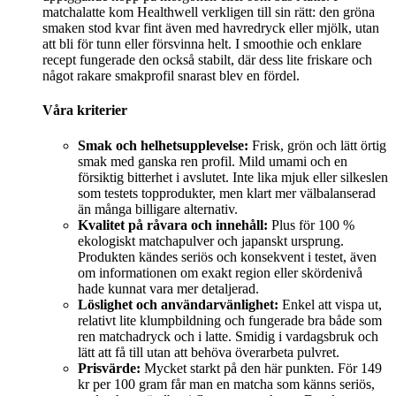
matchalatte kom Healthwell verkligen till sin rätt: den gröna
smaken stod kvar fint även med havredryck eller mjölk, utan
att bli för tunn eller försvinna helt. I smoothie och enklare
recept fungerade den också stabilt, där dess lite friskare och
något rakare smakprofil snarast blev en fördel.
Våra kriterier
Smak och helhetsupplevelse:
Frisk, grön och lätt örtig
smak med ganska ren profil. Mild umami och en
försiktig bitterhet i avslutet. Inte lika mjuk eller silkeslen
som testets topprodukter, men klart mer välbalanserad
än många billigare alternativ.
Kvalitet på råvara och innehåll:
Plus för 100 %
ekologiskt matchapulver och japanskt ursprung.
Produkten kändes seriös och konsekvent i testet, även
om informationen om exakt region eller skördenivå
hade kunnat vara mer detaljerad.
Löslighet och användarvänlighet:
Enkel att vispa ut,
relativt lite klumpbildning och fungerade bra både som
ren matchadryck och i latte. Smidig i vardagsbruk och
lätt att få till utan att behöva överarbeta pulvret.
Prisvärde:
Mycket starkt på den här punkten. För 149
kr per 100 gram får man en matcha som känns seriös,