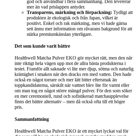
god och användbar i flera sammanhang. Den levererar
mer än vad prislappen antyder.
Transparens, märkning och förpackning:
Tydligt att
produkten är ekologisk och från Japan, vilket är
positivt. Enkel och rak märkning, men vi hade gärna
sett ännu mer information om råvarans bakgrund för att
stärka premiumkänslan ytterligare.
Det som kunde varit bättre
Healthwell Matcha Pulver EKO gör mycket rätt, men den når
inte riktigt hela vägen upp mot de allra bästa produkterna i
testet. Framför allt saknade vi lite mer djup, sötma och naturlig
krämighet i smaken när den dracks ren med vatten. Den hade
också en något torrare och mer lätt bitter eftersmak än
toppkandidaterna, särskilt när vattnet blev lite för varmt eller
om man tog en något större mängd pulver. För den som söker
en mer ceremoniell, rund och sofistikerad matchaupplevelse
finns det bättre alternativ – men då också ofta till ett högre
pris.
Sammanfattning
Healthwell Matcha Pulver EKO är ett mycket lyckat val för