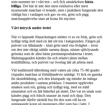
som nummer tre i vårt test – och fick utmärkelsen
bästa
billiga
. Det här är inte den mest exklusiva eller mest
nyanserade matchan vi testade, men i praktiken fungerade den
väldigt bra i vardagen och gav en ren, grön och pigg
matchaupplevelse utan att kosta för mycket.
Vårt intryck under testet
När vi öppnade förpackningen möttes vi av en frisk, grön och
tydligt örtig doft med en lätt söt ton i bakgrunden. Färgen på
pulvret var tilltalande – klart grön med viss livlighet – även
om den inte riktigt nådde samma djupa, nästan självlysande
grönska som de allra bästa premiumprodukterna i testet.
Malningsgraden kändes fin och relativt jämn mellan
testtillfällena, och pulvret var överlag lätt att arbeta med.
Vid traditionell tillredning med vatten på cirka 75–80 grader
vispades matchan ut förhållandevis smidigt. Vi fick en ganska
fin skumbildning, och den klumpade sig mindre än många
andra produkter i samma prisklass. I munnen upplevdes
smaken som ren, gräsig och tydligt teig, med en mild
umamiton och en lätt bitterhet på slutet. Det var en smak som
kändes pigg och fräsch snarare än rund och djup. Den
fungerade därför särskilt bra för den som vill ha en
uppiggande kopp på morgonen eller som bas i latte. I