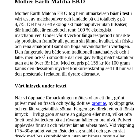
Mother Earth Matcha EKO
Mother Earth Matcha EKO tog hem utmärkelsen
bäst i test
i
vårt test av matchapulver och landade på ett totalbetyg på
4,7/5. Det här är ett ekologiskt matchapulver utan tillsatser,
där innehållet är enkelt och rent: 100 % ekologiskt
matchapulver. Under vår 8 veckor långa testperiod utmärkte
sig produkten framför allt genom sin jämna kvalitet, sin friska
och rena smakprofil samt sin höga användbarhet i vardagen.
Den fungerade bra både som traditionell matchadryck och i
latte, men också i smoothie där den gav tydlig matchakaraktär
utan att ta över för hårt. Med ett pris på 155 kr för 100 gram
känns den dessutom mycket konkurrenskraftig sett till hur väl
den presterade i relation till dyrare alternativ.
Vårt intryck under testet
När vi öppnade förpackningen möttes vi av ett fint, grönt
pulver med en fräsch och tydlig doft av
grönt te
, nyklippt gräs
och en lätt vegetabilisk sötma. Färgen gav direkt ett gott första
intryck – livligt grön snarare än gulgrön eller matt, vilket ofta
är ett positivt tecken på att råvaran håller en bra nivå. Pulvret
upplevdes finmalt och relativt lätt att arbeta med. Vid vispning
i 75–80-gradigt vatten löste det sig snabbt och gav en slät
dryck med bra skumbildning, utan att kännas grynig eller