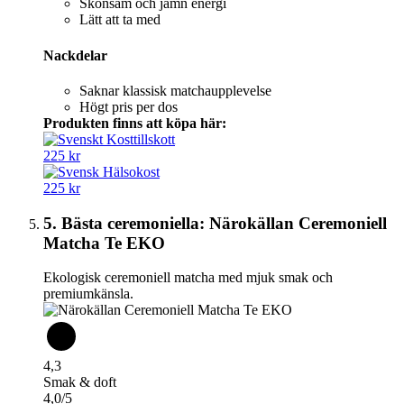
Skonsam och jämn energi
Lätt att ta med
Nackdelar
Saknar klassisk matchaupplevelse
Högt pris per dos
Produkten finns att köpa här:
225 kr
225 kr
5. Bästa ceremoniella: Närokällan Ceremoniell
Matcha Te EKO
Ekologisk ceremoniell matcha med mjuk smak och
premiumkänsla.
4,3
Smak & doft
4,0/5