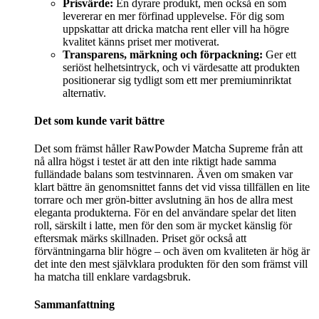
Prisvärde:
En dyrare produkt, men också en som
levererar en mer förfinad upplevelse. För dig som
uppskattar att dricka matcha rent eller vill ha högre
kvalitet känns priset mer motiverat.
Transparens, märkning och förpackning:
Ger ett
seriöst helhetsintryck, och vi värdesatte att produkten
positionerar sig tydligt som ett mer premiuminriktat
alternativ.
Det som kunde varit bättre
Det som främst håller RawPowder Matcha Supreme från att
nå allra högst i testet är att den inte riktigt hade samma
fulländade balans som testvinnaren. Även om smaken var
klart bättre än genomsnittet fanns det vid vissa tillfällen en lite
torrare och mer grön-bitter avslutning än hos de allra mest
eleganta produkterna. För en del användare spelar det liten
roll, särskilt i latte, men för den som är mycket känslig för
eftersmak märks skillnaden. Priset gör också att
förväntningarna blir högre – och även om kvaliteten är hög är
det inte den mest självklara produkten för den som främst vill
ha matcha till enklare vardagsbruk.
Sammanfattning