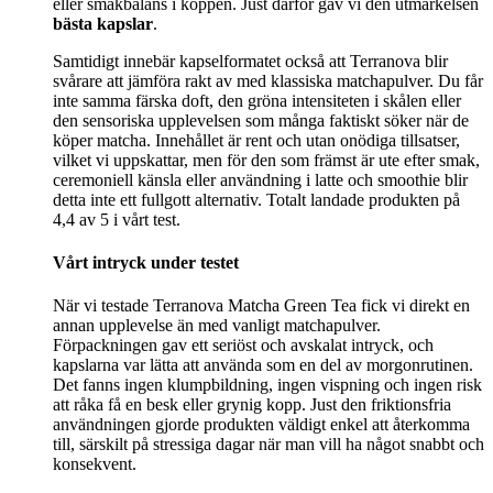
eller smakbalans i koppen. Just därför gav vi den utmärkelsen
bästa kapslar
.
Samtidigt innebär kapselformatet också att Terranova blir
svårare att jämföra rakt av med klassiska matchapulver. Du får
inte samma färska doft, den gröna intensiteten i skålen eller
den sensoriska upplevelsen som många faktiskt söker när de
köper matcha. Innehållet är rent och utan onödiga tillsatser,
vilket vi uppskattar, men för den som främst är ute efter smak,
ceremoniell känsla eller användning i latte och smoothie blir
detta inte ett fullgott alternativ. Totalt landade produkten på
4,4 av 5 i vårt test.
Vårt intryck under testet
När vi testade Terranova Matcha Green Tea fick vi direkt en
annan upplevelse än med vanligt matchapulver.
Förpackningen gav ett seriöst och avskalat intryck, och
kapslarna var lätta att använda som en del av morgonrutinen.
Det fanns ingen klumpbildning, ingen vispning och ingen risk
att råka få en besk eller grynig kopp. Just den friktionsfria
användningen gjorde produkten väldigt enkel att återkomma
till, särskilt på stressiga dagar när man vill ha något snabbt och
konsekvent.