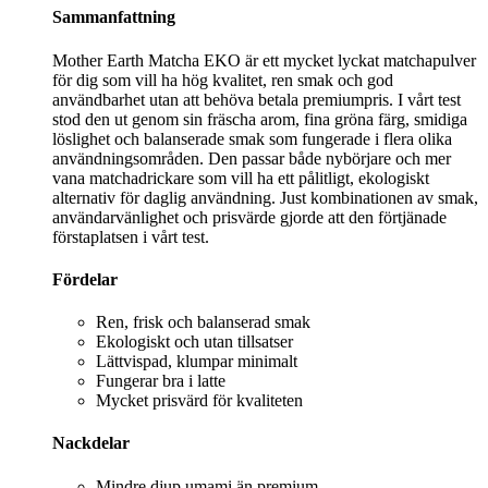
Sammanfattning
Mother Earth Matcha EKO är ett mycket lyckat matchapulver
för dig som vill ha hög kvalitet, ren smak och god
användbarhet utan att behöva betala premiumpris. I vårt test
stod den ut genom sin fräscha arom, fina gröna färg, smidiga
löslighet och balanserade smak som fungerade i flera olika
användningsområden. Den passar både nybörjare och mer
vana matchadrickare som vill ha ett pålitligt, ekologiskt
alternativ för daglig användning. Just kombinationen av smak,
användarvänlighet och prisvärde gjorde att den förtjänade
förstaplatsen i vårt test.
Fördelar
Ren, frisk och balanserad smak
Ekologiskt och utan tillsatser
Lättvispad, klumpar minimalt
Fungerar bra i latte
Mycket prisvärd för kvaliteten
Nackdelar
Mindre djup umami än premium