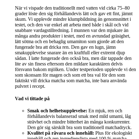
När vi vispade den traditionellt med vatten vid cirka 75–80
grader löste den sig förhållandevis lätt och gav ett fint, jämnt
skum. Vi upplevde mindre klumpbildning än genomsnittet i
testet, och den var enkel att arbeta med både i skål och vid
snabbare vardagstillredning. I munnen var den mjukare än
många andra produkter i testet, med en avrundad gräsighet,
lätt sötma och en behaglig umamiton som gjorde att den
fungerade bra att dricka ren. Den gav en lugn, jämn
smakupplevelse snarare än en kraftfull eller extremt djup
sådan. I latte fungerade den också bra, men där tappade den
lite av sin finess eftersom den mildare karaktären delvis
försvann bakom mjölken. Under testperioden upplevde vi den
som skonsam för magen och som ett bra val för den som
faktiskt vill dricka matcha som matcha, inte bara använda
pulvret i recept.
Vad vi tittade på
Smak och helhetsupplevelse:
En mjuk, ren och
förhållandevis balanserad smak med mild umami, låg
strävhet och mindre bitterhet än många konkurrenter.
Den gör sig särskilt bra som traditionell matchadryck.
Kvalitet på råvara och innehåll:
Plus för ekologiskt
innehåll och ren ingredienslista med 100 % matcha.