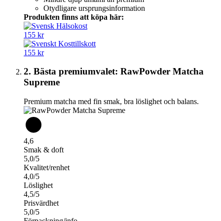
Otydligare ursprungsinformation
Produkten finns att köpa här:
155 kr
155 kr
2. Bästa premiumvalet: RawPowder Matcha
Supreme
Premium matcha med fin smak, bra löslighet och balans.
4,6
Smak & doft
5,0/5
Kvalitet/renhet
4,0/5
Löslighet
4,5/5
Prisvärdhet
5,0/5
Förpackning/info