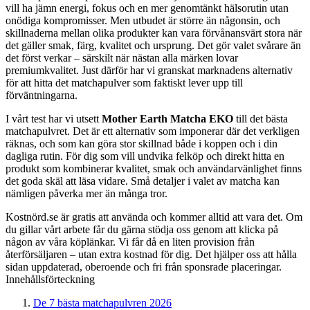
vill ha jämn energi, fokus och en mer genomtänkt hälsorutin utan
onödiga kompromisser. Men utbudet är större än någonsin, och
skillnaderna mellan olika produkter kan vara förvånansvärt stora när
det gäller smak, färg, kvalitet och ursprung. Det gör valet svårare än
det först verkar – särskilt när nästan alla märken lovar
premiumkvalitet. Just därför har vi granskat marknadens alternativ
för att hitta det matchapulver som faktiskt lever upp till
förväntningarna.
I vårt test har vi utsett
Mother Earth Matcha EKO
till det bästa
matchapulvret. Det är ett alternativ som imponerar där det verkligen
räknas, och som kan göra stor skillnad både i koppen och i din
dagliga rutin. För dig som vill undvika felköp och direkt hitta en
produkt som kombinerar kvalitet, smak och användarvänlighet finns
det goda skäl att läsa vidare. Små detaljer i valet av matcha kan
nämligen påverka mer än många tror.
Kostnörd.se är gratis att använda och kommer alltid att vara det. Om
du gillar vårt arbete får du gärna stödja oss genom att klicka på
någon av våra köplänkar. Vi får då en liten provision från
återförsäljaren – utan extra kostnad för dig. Det hjälper oss att hålla
sidan uppdaterad, oberoende och fri från sponsrade placeringar.
Innehållsförteckning
De 7 bästa matchapulvren 2026