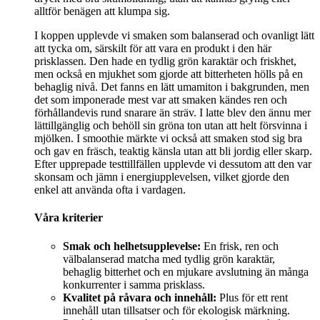
alltför benägen att klumpa sig.
I koppen upplevde vi smaken som balanserad och ovanligt lätt
att tycka om, särskilt för att vara en produkt i den här
prisklassen. Den hade en tydlig grön karaktär och friskhet,
men också en mjukhet som gjorde att bitterheten hölls på en
behaglig nivå. Det fanns en lätt umamiton i bakgrunden, men
det som imponerade mest var att smaken kändes ren och
förhållandevis rund snarare än sträv. I latte blev den ännu mer
lättillgänglig och behöll sin gröna ton utan att helt försvinna i
mjölken. I smoothie märkte vi också att smaken stod sig bra
och gav en fräsch, teaktig känsla utan att bli jordig eller skarp.
Efter upprepade testtillfällen upplevde vi dessutom att den var
skonsam och jämn i energiupplevelsen, vilket gjorde den
enkel att använda ofta i vardagen.
Våra kriterier
Smak och helhetsupplevelse:
En frisk, ren och
välbalanserad matcha med tydlig grön karaktär,
behaglig bitterhet och en mjukare avslutning än många
konkurrenter i samma prisklass.
Kvalitet på råvara och innehåll:
Plus för ett rent
innehåll utan tillsatser och för ekologisk märkning.