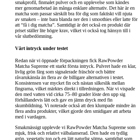
smakprofil, finmalet pulver och en upplevelse som kändes
mer genomarbetad än många enklare alternativ. Det här är en
matcha som passar särskilt bra för dig som faktiskt vill njuta
av smaken – inte bara blanda ner den i smoothies eller latte för
att “få i dig matcha”. Samtidigt är det också en produkt där
priset ställer lite högre krav, vilket vi också tog hänsyn till i
vår slutbedömning.
Vårt intryck under testet
Redan när vi öppnade förpackningen fick RawPowder
Matcha Supreme ett starkt första intryck. Pulvret hade en klar,
livlig grön färg som signalerade fräschör och bättre
råvarukänsla än flera av de billigare alternativen i testet.
Konsistensen var mycket fin och nästan silkeslik mellan
fingrarna, vilket märktes direkt i tillredningen. När vi vispade
den med vatten vid cirka 75–80 grader löste den upp sig
förhållandevis lätt och gav en jämn dryck med fin
skumbildning. Vi noterade också att den klumpade mindre än
flera andra produkter, vilket gjorde den smidigare att arbeta
med i vardagen.
Smakmässigt upplevde vi RawPowder Matcha Supreme som
mjuk, frisk och relativt välbalanserad. Den hade en tydlig
grön, vegetativ ton och en lätt naturlig sötma, samtidigt som