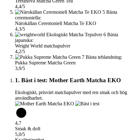
Terranova Matcha Green Tea
4,4/5
5
Bästa
ceremoniella:
Närokällan Ceremoniell Matcha Te EKO
4,3/5
6
Bästa
japanska:
Weight World matchapulver
4,2/5
7
Bästa teblandning:
Pukka Supreme Matcha Green
3,9/5
1. Bäst i test: Mother Earth Matcha EKO
Ekologiskt, prisvärt matchapulver med ren smak och hög
användbarhet.
4,7
Smak & doft
5,0/5
Kvalitet/renhet