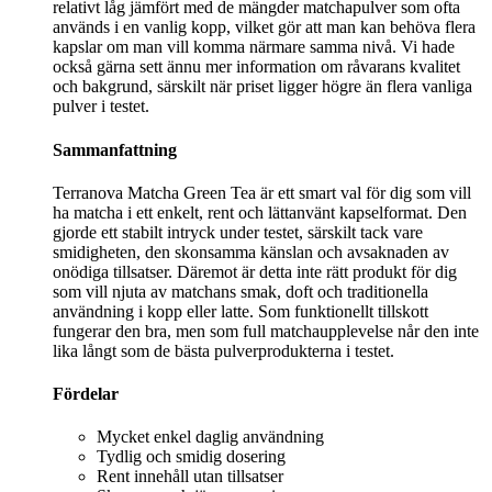
relativt låg jämfört med de mängder matchapulver som ofta
används i en vanlig kopp, vilket gör att man kan behöva flera
kapslar om man vill komma närmare samma nivå. Vi hade
också gärna sett ännu mer information om råvarans kvalitet
och bakgrund, särskilt när priset ligger högre än flera vanliga
pulver i testet.
Sammanfattning
Terranova Matcha Green Tea är ett smart val för dig som vill
ha matcha i ett enkelt, rent och lättanvänt kapselformat. Den
gjorde ett stabilt intryck under testet, särskilt tack vare
smidigheten, den skonsamma känslan och avsaknaden av
onödiga tillsatser. Däremot är detta inte rätt produkt för dig
som vill njuta av matchans smak, doft och traditionella
användning i kopp eller latte. Som funktionellt tillskott
fungerar den bra, men som full matchaupplevelse når den inte
lika långt som de bästa pulverprodukterna i testet.
Fördelar
Mycket enkel daglig användning
Tydlig och smidig dosering
Rent innehåll utan tillsatser