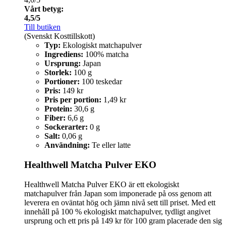
Vårt betyg:
4,5/5
Till butiken
(Svenskt Kosttillskott)
Typ:
Ekologiskt matchapulver
Ingrediens:
100% matcha
Ursprung:
Japan
Storlek:
100 g
Portioner:
100 teskedar
Pris:
149 kr
Pris per portion:
1,49 kr
Protein:
30,6 g
Fiber:
6,6 g
Sockerarter:
0 g
Salt:
0,06 g
Användning:
Te eller latte
Healthwell Matcha Pulver EKO
Healthwell Matcha Pulver EKO är ett ekologiskt
matchapulver från Japan som imponerade på oss genom att
leverera en oväntat hög och jämn nivå sett till priset. Med ett
innehåll på 100 % ekologiskt matchapulver, tydligt angivet
ursprung och ett pris på 149 kr för 100 gram placerade den sig