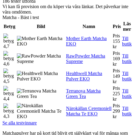
186 tester utförda
Vi kan få provision om du köper via våra länkar. Det påverkar inte
våra omdömen.
Matcha - Bäst i test
Läs
Betyg
Bild
Namn
Pris
mer
Pris
Mother Earth Matcha
Till
155
EKO
butik
4,7
kr
Pris
RawPowder Matcha
Till
169
Supreme
butik
4,6
kr
Pris
Healthwell Matcha
Till
149
Pulver EKO
butik
4,5
kr
Pris
Terranova Matcha
Till
225
Green Tea
butik
4,4
kr
Pris
Närokällan Ceremoniell
Till
299
Matcha Te EKO
butik
4,3
kr
Se alla testvinnare
Matchapulver har på kort tid blivit ett självklart val för många som