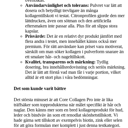
övertolkas.
Användarvänlighet och tolerans:
Pulvret var lätt att
dosera och betydligt trevligare än många
kollagentillskott vi testat. Citronprofilen gjorde den mer
lättdrucken, även om sötman och den artificiella
eftersmaken inte passar alla. Plus för att slippa stora
kapslar.
Prisvärde:
Det är en relativt dyr produkt jämfört med
flera andra i testet, men innehållet känns också mer
premium. För rätt användare kan priset vara motiverat,
särskilt om man söker kollagen i pulverform snarare än
ett smalare hår- och nageltillskott.
Kvalitet, transparens och märkning:
Tydlig
dosering, bra innehållsredovisning och seriös märkning.
Det är lätt att förstå vad man får i varje portion, vilket
alltid är ett stort plus i våra bedömningar.
Det som kunde varit bättre
Det största minuset är att Core Collagen Pro inte är lika
träffsäker som topprodukterna när målet specifikt är hår och
naglar. Den känns mer som en bred kollagenprodukt för hud,
leder och bindväv än som ett renodlat skönhetstillskott. Vi
hade gärna sett tillskott av exempelvis biotin, zink eller selen
för att göra formulan mer komplett i just denna testkategori.