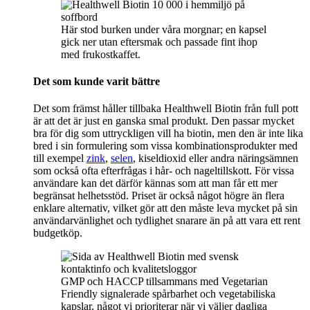
Här stod burken under våra morgnar; en kapsel
gick ner utan eftersmak och passade fint ihop
med frukostkaffet.
Det som kunde varit bättre
Det som främst håller tillbaka Healthwell Biotin från full pott
är att det är just en ganska smal produkt. Den passar mycket
bra för dig som uttryckligen vill ha biotin, men den är inte lika
bred i sin formulering som vissa kombinationsprodukter med
till exempel
zink
,
selen
, kiseldioxid eller andra näringsämnen
som också ofta efterfrågas i hår- och nageltillskott. För vissa
användare kan det därför kännas som att man får ett mer
begränsat helhetsstöd. Priset är också något högre än flera
enklare alternativ, vilket gör att den måste leva mycket på sin
användarvänlighet och tydlighet snarare än på att vara ett rent
budgetköp.
GMP och HACCP tillsammans med Vegetarian
Friendly signalerade spårbarhet och vegetabiliska
kapslar, något vi prioriterar när vi väljer dagliga