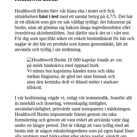
Healthwell Biotin blev vår klara etta i testet och fick
utmärkelsen
bäst i test
med ett samlat betyg på 4,7/5. Det här
är ett tillskott som gör en sak väldigt tydligt: det fokuserar på
biotin, utan att gömma sig bakom långa ingredienslistor eller
överdrivna skönhetslöften. Just därför stack det ut i vårt test.
För dig som specifikt söker ett enkelt biotintillskott för hår och
naglar är det här en produkt som känns genomtänkt, lätt att
använda och tydlig i sin inriktning.
Vi minns hur kapslarna kändes torra och släta
mellan fingrarna; de gled ner utan bismak och
utan den kemiska doft vi ibland möter i starkare
tillskott.
I vår bedömning vägde vi, enligt vår testmetodik, framför allt
in innehåll och dosering, vetenskaplig rimlighet,
användarvänlighet, prisvärde samt transparens i märkningen.
Healthwell Biotin imponerade främst genom sin raka
formulering och genom att vara enkel att använda varje dag
under en längre period. Det är viktigt att vara tydlig med att
biotin inte är någon mirakelingrediens som på egen hand löser
alla problem med hårkvalitet eller sköra naglar, särskilt om