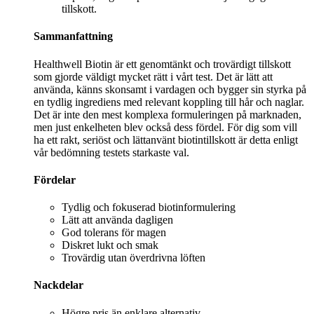
tillskott.
Sammanfattning
Healthwell Biotin är ett genomtänkt och trovärdigt tillskott
som gjorde väldigt mycket rätt i vårt test. Det är lätt att
använda, känns skonsamt i vardagen och bygger sin styrka på
en tydlig ingrediens med relevant koppling till hår och naglar.
Det är inte den mest komplexa formuleringen på marknaden,
men just enkelheten blev också dess fördel. För dig som vill
ha ett rakt, seriöst och lättanvänt biotintillskott är detta enligt
vår bedömning testets starkaste val.
Fördelar
Tydlig och fokuserad biotinformulering
Lätt att använda dagligen
God tolerans för magen
Diskret lukt och smak
Trovärdig utan överdrivna löften
Nackdelar
Högre pris än enklare alternativ