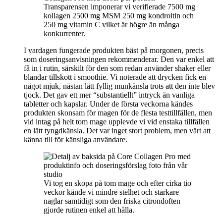
Transparensen imponerar vi verifierade 7500 mg
kollagen 2500 mg MSM 250 mg kondroitin och
250 mg vitamin C vilket är högre än många
konkurrenter.
I vardagen fungerade produkten bäst på morgonen, precis
som doseringsanvisningen rekommenderar. Den var enkel att
få in i rutin, särskilt för den som redan använder shaker eller
blandar tillskott i smoothie. Vi noterade att drycken fick en
något mjuk, nästan lätt fyllig munkänsla trots att den inte blev
tjock. Det gav ett mer “substantiellt” intryck än vanliga
tabletter och kapslar. Under de första veckorna kändes
produkten skonsam för magen för de flesta testtillfällen, men
vid intag på helt tom mage upplevde vi vid enstaka tillfällen
en lätt tyngdkänsla. Det var inget stort problem, men värt att
känna till för känsliga användare.
Vi tog en skopa på tom mage och efter cirka tio
veckor kände vi mindre stelhet och starkare
naglar samtidigt som den friska citrondoften
gjorde rutinen enkel att hålla.