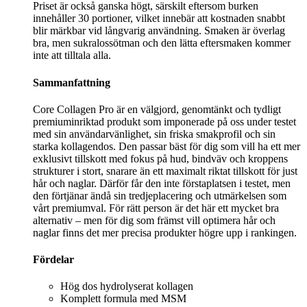
Priset är också ganska högt, särskilt eftersom burken
innehåller 30 portioner, vilket innebär att kostnaden snabbt
blir märkbar vid långvarig användning. Smaken är överlag
bra, men sukralossötman och den lätta eftersmaken kommer
inte att tilltala alla.
Sammanfattning
Core Collagen Pro är en välgjord, genomtänkt och tydligt
premiuminriktad produkt som imponerade på oss under testet
med sin användarvänlighet, sin friska smakprofil och sin
starka kollagendos. Den passar bäst för dig som vill ha ett mer
exklusivt tillskott med fokus på hud, bindväv och kroppens
strukturer i stort, snarare än ett maximalt riktat tillskott för just
hår och naglar. Därför får den inte förstaplatsen i testet, men
den förtjänar ändå sin tredjeplacering och utmärkelsen som
vårt premiumval. För rätt person är det här ett mycket bra
alternativ – men för dig som främst vill optimera hår och
naglar finns det mer precisa produkter högre upp i rankingen.
Fördelar
Hög dos hydrolyserat kollagen
Komplett formula med MSM