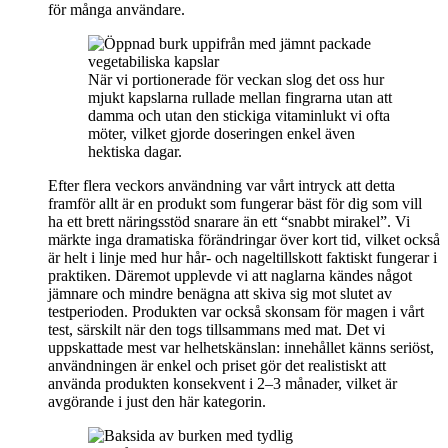
för många användare.
När vi portionerade för veckan slog det oss hur
mjukt kapslarna rullade mellan fingrarna utan att
damma och utan den stickiga vitaminlukt vi ofta
möter, vilket gjorde doseringen enkel även
hektiska dagar.
Efter flera veckors användning var vårt intryck att detta
framför allt är en produkt som fungerar bäst för dig som vill
ha ett brett näringsstöd snarare än ett “snabbt mirakel”. Vi
märkte inga dramatiska förändringar över kort tid, vilket också
är helt i linje med hur hår- och nageltillskott faktiskt fungerar i
praktiken. Däremot upplevde vi att naglarna kändes något
jämnare och mindre benägna att skiva sig mot slutet av
testperioden. Produkten var också skonsam för magen i vårt
test, särskilt när den togs tillsammans med mat. Det vi
uppskattade mest var helhetskänslan: innehållet känns seriöst,
användningen är enkel och priset gör det realistiskt att
använda produkten konsekvent i 2–3 månader, vilket är
avgörande i just den här kategorin.