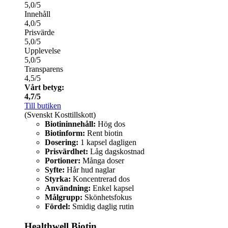
5,0/5
Innehåll
4,0/5
Prisvärde
5,0/5
Upplevelse
5,0/5
Transparens
4,5/5
Vårt betyg:
4,7/5
Till butiken
(Svenskt Kosttillskott)
Biotininnehåll:
Hög dos
Biotinform:
Rent biotin
Dosering:
1 kapsel dagligen
Prisvärdhet:
Låg dagskostnad
Portioner:
Många doser
Syfte:
Hår hud naglar
Styrka:
Koncentrerad dos
Användning:
Enkel kapsel
Målgrupp:
Skönhetsfokus
Fördel:
Smidig daglig rutin
Healthwell Biotin