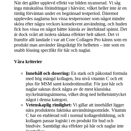
När det gäller upplevd effekt var bilden nyanserad. Vi såg
inga mirakulösa förändringar i hårväxt, vilket heller inte är en
rimlig förväntan under en begränsad testperiod. Däremot
upplevdes naglarna hos vissa testpersoner som något mindre
sköra efter några veckors konsekvent användning, och huden
fick hos vissa en något bättre känsla av återfuktad spänst. Det
är dock svårt att isolera sådana effekter helt säkert. Det vi
framför allt landade i var att Core Collagen Pro känns som en
produkt man använder långsiktigt för helheten – inte som en
snabb lösning specifikt för hår och naglar.
Våra kriterier
Innehåll och dosering:
En stark och påkostad formula
med hög mängd kollagen, bra nivå vitamin C och ett
plus för MSM samt kondroitinsulfat. För just hår och
naglar saknas dock några av de mest klassiska
nyckelnäringsämnena, vilket drog ned helhetsintrycket
något i denna kategori.
Vetenskaplig rimlighet:
Vi gillar att innehållet ligger
nära produktens faktiska användningsområde. Vitamin
C har en etablerad roll i normal kollagenbildning, och
kollagen passar logiskt i en produkt för hud och
bindväv. Samtidigt ska effekter på hår och naglar inte