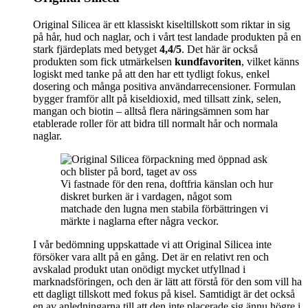
Original Silicea är ett klassiskt kiseltillskott som riktar in sig
på hår, hud och naglar, och i vårt test landade produkten på en
stark fjärdeplats med betyget
4,4/5
. Det här är också
produkten som fick utmärkelsen
kundfavoriten
, vilket känns
logiskt med tanke på att den har ett tydligt fokus, enkel
dosering och många positiva användarrecensioner. Formulan
bygger framför allt på kiseldioxid, med tillsatt zink, selen,
mangan och biotin – alltså flera näringsämnen som har
etablerade roller för att bidra till normalt hår och normala
naglar.
Vi fastnade för den rena, doftfria känslan och hur
diskret burken är i vardagen, något som
matchade den lugna men stabila förbättringen vi
märkte i naglarna efter några veckor.
I vår bedömning uppskattade vi att Original Silicea inte
försöker vara allt på en gång. Det är en relativt ren och
avskalad produkt utan onödigt mycket utfyllnad i
marknadsföringen, och den är lätt att förstå för den som vill ha
ett dagligt tillskott med fokus på kisel. Samtidigt är det också
en av anledningarna till att den inte placerade sig ännu högre i