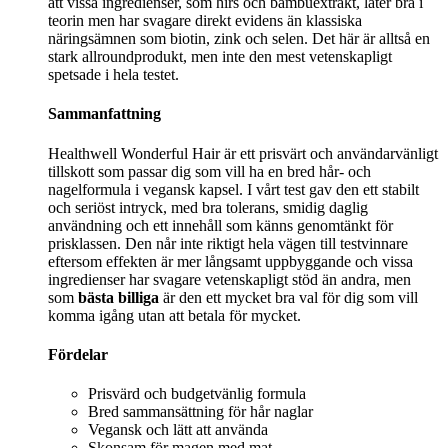
att vissa ingredienser, som hirs och bambuextrakt, låter bra i
teorin men har svagare direkt evidens än klassiska
näringsämnen som biotin, zink och selen. Det här är alltså en
stark allroundprodukt, men inte den mest vetenskapligt
spetsade i hela testet.
Sammanfattning
Healthwell Wonderful Hair är ett prisvärt och användarvänligt
tillskott som passar dig som vill ha en bred hår- och
nagelformula i vegansk kapsel. I vårt test gav den ett stabilt
och seriöst intryck, med bra tolerans, smidig daglig
användning och ett innehåll som känns genomtänkt för
prisklassen. Den når inte riktigt hela vägen till testvinnare
eftersom effekten är mer långsamt uppbyggande och vissa
ingredienser har svagare vetenskapligt stöd än andra, men
som
bästa billiga
är den ett mycket bra val för dig som vill
komma igång utan att betala för mycket.
Fördelar
Prisvärd och budgetvänlig formula
Bred sammansättning för hår naglar
Vegansk och lätt att använda
Skonsam för magen med mat