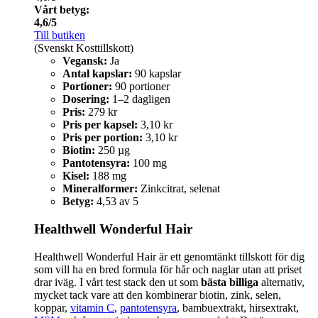
Vårt betyg:
4,6/5
Till butiken
(Svenskt Kosttillskott)
Vegansk:
Ja
Antal kapslar:
90 kapslar
Portioner:
90 portioner
Dosering:
1–2 dagligen
Pris:
279 kr
Pris per kapsel:
3,10 kr
Pris per portion:
3,10 kr
Biotin:
250 µg
Pantotensyra:
100 mg
Kisel:
188 mg
Mineralformer:
Zinkcitrat, selenat
Betyg:
4,53 av 5
Healthwell Wonderful Hair
Healthwell Wonderful Hair är ett genomtänkt tillskott för dig
som vill ha en bred formula för hår och naglar utan att priset
drar iväg. I vårt test stack den ut som
bästa billiga
alternativ,
mycket tack vare att den kombinerar biotin, zink, selen,
koppar,
vitamin C
,
pantotensyra
, bambuextrakt, hirsextrakt,