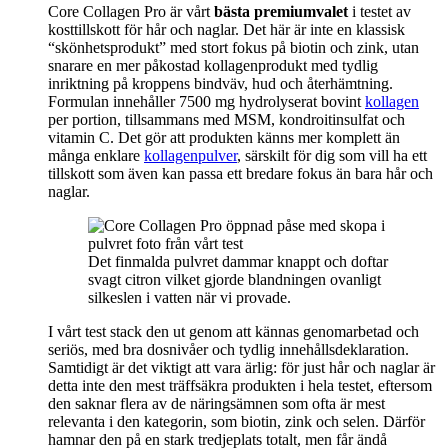
Core Collagen Pro är vårt
bästa premiumvalet
i testet av
kosttillskott för hår och naglar. Det här är inte en klassisk
“skönhetsprodukt” med stort fokus på biotin och zink, utan
snarare en mer påkostad kollagenprodukt med tydlig
inriktning på kroppens bindväv, hud och återhämtning.
Formulan innehåller 7500 mg hydrolyserat bovint
kollagen
per portion, tillsammans med MSM, kondroitinsulfat och
vitamin C. Det gör att produkten känns mer komplett än
många enklare
kollagenpulver
, särskilt för dig som vill ha ett
tillskott som även kan passa ett bredare fokus än bara hår och
naglar.
Det finmalda pulvret dammar knappt och doftar
svagt citron vilket gjorde blandningen ovanligt
silkeslen i vatten när vi provade.
I vårt test stack den ut genom att kännas genomarbetad och
seriös, med bra dosnivåer och tydlig innehållsdeklaration.
Samtidigt är det viktigt att vara ärlig: för just hår och naglar är
detta inte den mest träffsäkra produkten i hela testet, eftersom
den saknar flera av de näringsämnen som ofta är mest
relevanta i den kategorin, som biotin, zink och selen. Därför
hamnar den på en stark tredjeplats totalt, men får ändå