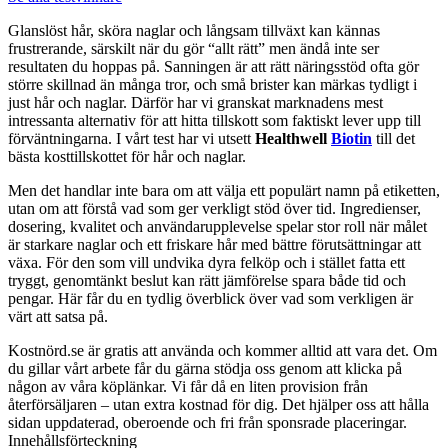
Glanslöst hår, sköra naglar och långsam tillväxt kan kännas
frustrerande, särskilt när du gör “allt rätt” men ändå inte ser
resultaten du hoppas på. Sanningen är att rätt näringsstöd ofta gör
större skillnad än många tror, och små brister kan märkas tydligt i
just hår och naglar. Därför har vi granskat marknadens mest
intressanta alternativ för att hitta tillskott som faktiskt lever upp till
förväntningarna. I vårt test har vi utsett
Healthwell
Biotin
till det
bästa kosttillskottet för hår och naglar.
Men det handlar inte bara om att välja ett populärt namn på etiketten,
utan om att förstå vad som ger verkligt stöd över tid. Ingredienser,
dosering, kvalitet och användarupplevelse spelar stor roll när målet
är starkare naglar och ett friskare hår med bättre förutsättningar att
växa. För den som vill undvika dyra felköp och i stället fatta ett
tryggt, genomtänkt beslut kan rätt jämförelse spara både tid och
pengar. Här får du en tydlig överblick över vad som verkligen är
värt att satsa på.
Kostnörd.se är gratis att använda och kommer alltid att vara det. Om
du gillar vårt arbete får du gärna stödja oss genom att klicka på
någon av våra köplänkar. Vi får då en liten provision från
återförsäljaren – utan extra kostnad för dig. Det hjälper oss att hålla
sidan uppdaterad, oberoende och fri från sponsrade placeringar.
Innehållsförteckning