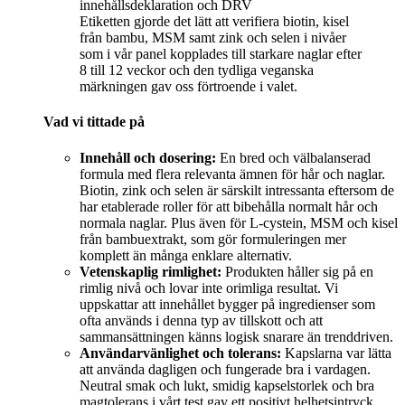
Etiketten gjorde det lätt att verifiera biotin, kisel
från bambu, MSM samt zink och selen i nivåer
som i vår panel kopplades till starkare naglar efter
8 till 12 veckor och den tydliga veganska
märkningen gav oss förtroende i valet.
Vad vi tittade på
Innehåll och dosering:
En bred och välbalanserad
formula med flera relevanta ämnen för hår och naglar.
Biotin, zink och selen är särskilt intressanta eftersom de
har etablerade roller för att bibehålla normalt hår och
normala naglar. Plus även för L-cystein, MSM och kisel
från bambuextrakt, som gör formuleringen mer
komplett än många enklare alternativ.
Vetenskaplig rimlighet:
Produkten håller sig på en
rimlig nivå och lovar inte orimliga resultat. Vi
uppskattar att innehållet bygger på ingredienser som
ofta används i denna typ av tillskott och att
sammansättningen känns logisk snarare än trenddriven.
Användarvänlighet och tolerans:
Kapslarna var lätta
att använda dagligen och fungerade bra i vardagen.
Neutral smak och lukt, smidig kapselstorlek och bra
magtolerans i vårt test gav ett positivt helhetsintryck.