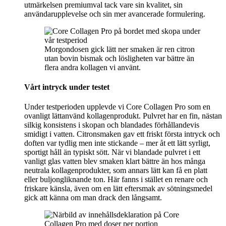
utmärkelsen premiumval tack vare sin kvalitet, sin
användarupplevelse och sin mer avancerade formulering.
Morgondosen gick lätt ner smaken är ren citron
utan bovin bismak och lösligheten var bättre än
flera andra kollagen vi använt.
Vårt intryck under testet
Under testperioden upplevde vi Core Collagen Pro som en
ovanligt lättanvänd kollagenprodukt. Pulvret har en fin, nästan
silkig konsistens i skopan och blandades förhållandevis
smidigt i vatten. Citronsmaken gav ett friskt första intryck och
doften var tydlig men inte stickande – mer åt ett lätt syrligt,
sportigt håll än typiskt sött. När vi blandade pulvret i ett
vanligt glas vatten blev smaken klart bättre än hos många
neutrala kollagenprodukter, som annars lätt kan få en platt
eller buljongliknande ton. Här fanns i stället en renare och
friskare känsla, även om en lätt eftersmak av sötningsmedel
gick att känna om man drack den långsamt.