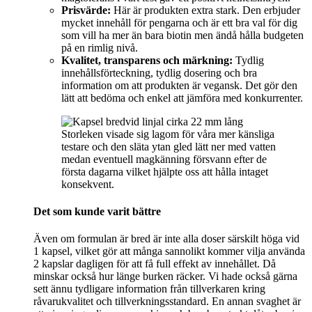
Prisvärde:
Här är produkten extra stark. Den erbjuder
mycket innehåll för pengarna och är ett bra val för dig
som vill ha mer än bara biotin men ändå hålla budgeten
på en rimlig nivå.
Kvalitet, transparens och märkning:
Tydlig
innehållsförteckning, tydlig dosering och bra
information om att produkten är vegansk. Det gör den
lätt att bedöma och enkel att jämföra med konkurrenter.
Storleken visade sig lagom för våra mer känsliga
testare och den släta ytan gled lätt ner med vatten
medan eventuell magkänning försvann efter de
första dagarna vilket hjälpte oss att hålla intaget
konsekvent.
Det som kunde varit bättre
Även om formulan är bred är inte alla doser särskilt höga vid
1 kapsel, vilket gör att många sannolikt kommer vilja använda
2 kapslar dagligen för att få full effekt av innehållet. Då
minskar också hur länge burken räcker. Vi hade också gärna
sett ännu tydligare information från tillverkaren kring
råvarukvalitet och tillverkningsstandard. En annan svaghet är