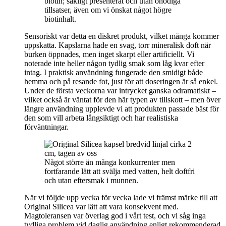
biotin; sakligt presenterat och utan onödiga
tillsatser, även om vi önskat något högre
biotinhalt.
Sensoriskt var detta en diskret produkt, vilket många kommer
uppskatta. Kapslarna hade en svag, torr mineralisk doft när
burken öppnades, men inget skarpt eller artificiellt. Vi
noterade inte heller någon tydlig smak som låg kvar efter
intag. I praktisk användning fungerade den smidigt både
hemma och på resande fot, just för att doseringen är så enkel.
Under de första veckorna var intrycket ganska odramatiskt –
vilket också är väntat för den här typen av tillskott – men över
längre användning upplevde vi att produkten passade bäst för
den som vill arbeta långsiktigt och har realistiska
förväntningar.
Något större än många konkurrenter men
fortfarande lätt att svälja med vatten, helt doftfri
och utan eftersmak i munnen.
När vi följde upp vecka för vecka lade vi främst märke till att
Original Silicea var lätt att vara konsekvent med.
Magtoleransen var överlag god i vårt test, och vi såg inga
tydliga problem vid daglig användning enligt rekommenderad