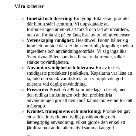
Våra kriterier
Innehåll och dosering:
En tydligt fokuserad produkt
där biotin står i centrum. Vi uppskattade att
formuleringen är enkel att förstå och lätt att utvärdera,
utan att förlita sig på en lång lista av trendingredienser.
Vetenskaplig rimlighet:
Healthwell Biotin håller sig
inom ett område där det finns en rimlig koppling mellan
ingrediens och användningsområde. Vi såg inga lika
överdrivna löften som hos flera konkurrenter, vilket
stärkte trovärdigheten.
Användarvänlighet och tolerans:
En av testets
smidigaste produkter i praktiken. Kapslarna var lätta att
ta, lukt och smak var diskreta och vi upplevde god
tolerans vid daglig användning.
Prisvärde:
Priset på 299 kr är inte lägst i testet, men
den tydliga inriktningen och den problemfria
användningen gör att den ändå känns motiverad för rätt
målgrupp.
Kvalitet, transparens och märkning:
Produkten gav
ett seriöst intryck med tydlig positionering och
lättbegriplig användning, vilket gjorde den enkel att
jämföra mot andra alternativ i samma kategori.