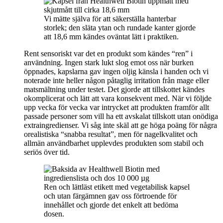
Vi mätte själva för att säkerställa hanterbar
storlek; den släta ytan och rundade kanter gjorde
att 18,6 mm kändes oväntat lätt i praktiken.
Rent sensoriskt var det en produkt som kändes “ren” i
användning. Ingen stark lukt slog emot oss när burken
öppnades, kapslarna gav ingen oljig känsla i handen och vi
noterade inte heller någon påtaglig irritation från mage eller
matsmältning under testet. Det gjorde att tillskottet kändes
okomplicerat och lätt att vara konsekvent med. När vi följde
upp vecka för vecka var intrycket att produkten framför allt
passade personer som vill ha ett avskalat tillskott utan onödiga
extraingredienser. Vi såg inte skäl att ge höga poäng för några
orealistiska “snabba resultat”, men för nagelkvalitet och
allmän användbarhet upplevdes produkten som stabil och
seriös över tid.
Ren och lättläst etikett med vegetabilisk kapsel
och utan färgämnen gav oss förtroende för
innehållet och gjorde det enkelt att bedöma
dosen.