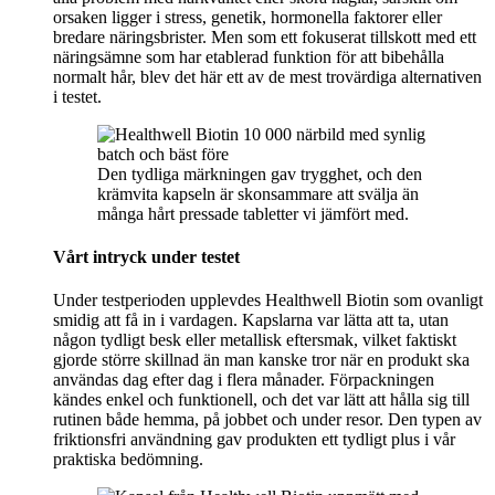
orsaken ligger i stress, genetik, hormonella faktorer eller
bredare näringsbrister. Men som ett fokuserat tillskott med ett
näringsämne som har etablerad funktion för att bibehålla
normalt hår, blev det här ett av de mest trovärdiga alternativen
i testet.
Den tydliga märkningen gav trygghet, och den
krämvita kapseln är skonsammare att svälja än
många hårt pressade tabletter vi jämfört med.
Vårt intryck under testet
Under testperioden upplevdes Healthwell Biotin som ovanligt
smidig att få in i vardagen. Kapslarna var lätta att ta, utan
någon tydligt besk eller metallisk eftersmak, vilket faktiskt
gjorde större skillnad än man kanske tror när en produkt ska
användas dag efter dag i flera månader. Förpackningen
kändes enkel och funktionell, och det var lätt att hålla sig till
rutinen både hemma, på jobbet och under resor. Den typen av
friktionsfri användning gav produkten ett tydligt plus i vår
praktiska bedömning.