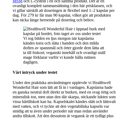
MSM
och L-cystein i en och samma produkt. Det är en
ovanligt komplett sammansättning i den här prisklassen, och
vi gillar särskilt att doseringen är flexibel med 1–2 kapslar per
dag. För 279 kr får man 90 kapslar, vilket gör att produkten
kan räcka länge beroende på dosering och behov.
Vi tog bilden en ljus morgon när kapslarna
kändes torra och släta i handen och den milda
doften av spannmål och örter gjorde dem lätta att
ta till frukost; veganskt innehåll och ovanligt snäll
mage förklarar varför vi kunde hålla rutinen
dagligen.
Vårt intryck under testet
Under den praktiska användningen upplevde vi Healthwell
Wonderful Hair som lätt att få in i vardagen. Kapslarna hade
en ganska neutral doft direkt ur burken, med en svag örtig och
mineralisk ton, men utan den där skarpa, stickande lukten som
vissa hårtillskott kan ha. Kapselskalet kändes slätt och lättsvalt
med vatten, och vi tyckte att den vegetabiliska kapseln var
smidig att ta även under perioder när man redan använder
andra tillskott. Att den dessutom är vegansk är ett tydligt plus