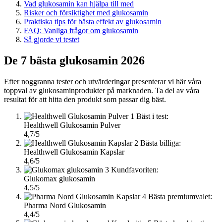
Vad glukosamin kan hjälpa till med
Risker och försiktighet med glukosamin
Praktiska tips för bästa effekt av glukosamin
FAQ: Vanliga frågor om glukosamin
Så gjorde vi testet
De 7 bästa glukosamin 2026
Efter noggranna tester och utvärderingar presenterar vi här våra
toppval av glukosaminprodukter på marknaden. Ta del av våra
resultat för att hitta den produkt som passar dig bäst.
1
Bäst i test:
Healthwell Glukosamin Pulver
4,7/5
2
Bästa billiga:
Healthwell Glukosamin Kapslar
4,6/5
3
Kundfavoriten:
Glukomax glukosamin
4,5/5
4
Bästa premiumvalet:
Pharma Nord Glukosamin
4,4/5