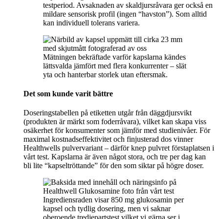
testperiod. Avsaknaden av skaldjursråvara ger också en
mildare sensorisk profil (ingen “havston”). Som alltid
kan individuell tolerans variera.
Mätningen bekräftade varför kapslarna kändes
lättsvalda jämfört med flera konkurrenter – slät
yta och hanterbar storlek utan eftersmak.
Det som kunde varit bättre
Doseringstabellen på etiketten utgår från däggdjursvikt
(produkten är märkt som foderråvara), vilket kan skapa viss
osäkerhet för konsumenter som jämför med studienivåer. För
maximal kostnadseffektivitet och finjusterad dos vinner
Healthwells pulvervariant – därför knep pulvret förstaplatsen i
vårt test. Kapslarna är även något stora, och tre per dag kan
bli lite “kapseltröttande” för den som siktar på högre doser.
Ingrediensraden visar 850 mg glukosamin per
kapsel och tydlig dosering, men vi saknar
oberoende tredjepartstest vilket vi gärna ser i