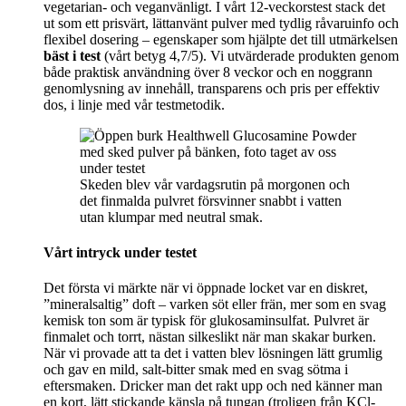
vegetarian- och veganvänligt. I vårt 12‑veckorstest stack det
ut som ett prisvärt, lättanvänt pulver med tydlig råvaruinfo och
flexibel dosering – egenskaper som hjälpte det till utmärkelsen
bäst i test
(vårt betyg 4,7/5). Vi utvärderade produkten genom
både praktisk användning över 8 veckor och en noggrann
genomlysning av innehåll, transparens och pris per effektiv
dos, i linje med vår testmetodik.
Skeden blev vår vardagsrutin på morgonen och
det finmalda pulvret försvinner snabbt i vatten
utan klumpar med neutral smak.
Vårt intryck under testet
Det första vi märkte när vi öppnade locket var en diskret,
”mineralsaltig” doft – varken söt eller frän, mer som en svag
kemisk ton som är typisk för glukosaminsulfat. Pulvret är
finmalet och torrt, nästan silkeslikt när man skakar burken.
När vi provade att ta det i vatten blev lösningen lätt grumlig
och gav en mild, salt-bitter smak med en svag sötma i
eftersmaken. Dricker man det rakt upp och ned känner man
en kort, lätt stickande känsla på tungan (troligen från KCl-