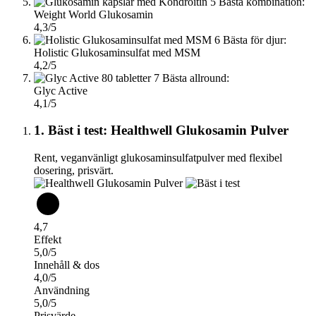
5
Bästa kombination:
Weight World Glukosamin
4,3/5
6
Bästa för djur:
Holistic Glukosaminsulfat med MSM
4,2/5
7
Bästa allround:
Glyc Active
4,1/5
1. Bäst i test: Healthwell Glukosamin Pulver
Rent, veganvänligt glukosaminsulfatpulver med flexibel
dosering, prisvärt.
4,7
Effekt
5,0/5
Innehåll & dos
4,0/5
Användning
5,0/5
Prisvärde