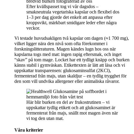
Efter kvällspasset tog vi vår dagsdos –
smakneutrala vegetariska kapslar och flexibel dos
1–3 per dag gjorde det enkelt att anpassa efter
kroppsvikt, märkbart smidigare leder efter några
veckor.
Vi testade huvudsakligen två kapslar om dagen (≈1 700 mg),
vilket ligger nära den nivå som ofta förekommer i
forskningslitteraturen. Magen kändes lugn hos oss när
kapslarna togs med mat: ingen rapig eftersmak, och inget
“skav” på tom mage. Locket har ett tydligt knäpp och burken
känns stabil i gymväskan. Etikettexten är lätt att läsa och vi
uppskattar transparensen: glukosaminsulfat (2KCl),
fermenterad från majs, utan skaldjur – en tydlig trygghet för
den som vill undvika allergener eller animaliska råvaror.
Här blir burken en del av frukostrutinen – vi
uppskattar tydlig etikett och att glukosaminet är
fermenterat från majs, snällt mot magen även när
vi tog den utan mat.
Våra kriterier