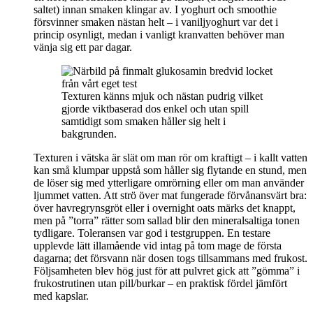
saltet) innan smaken klingar av. I yoghurt och smoothie
försvinner smaken nästan helt – i vaniljyoghurt var det i
princip osynligt, medan i vanligt kranvatten behöver man
vänja sig ett par dagar.
Texturen känns mjuk och nästan pudrig vilket
gjorde viktbaserad dos enkel och utan spill
samtidigt som smaken håller sig helt i
bakgrunden.
Texturen i vätska är slät om man rör om kraftigt – i kallt vatten
kan små klumpar uppstå som håller sig flytande en stund, men
de löser sig med ytterligare omrörning eller om man använder
ljummet vatten. Att strö över mat fungerade förvånansvärt bra:
över havregrynsgröt eller i overnight oats märks det knappt,
men på ”torra” rätter som sallad blir den mineralsaltiga tonen
tydligare. Toleransen var god i testgruppen. En testare
upplevde lätt illamående vid intag på tom mage de första
dagarna; det försvann när dosen togs tillsammans med frukost.
Följsamheten blev hög just för att pulvret gick att ”gömma” i
frukostrutinen utan pill/burkar – en praktisk fördel jämfört
med kapslar.