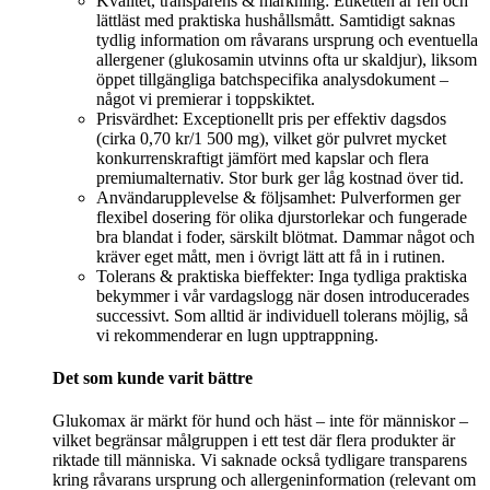
Kvalitet, transparens & märkning: Etiketten är ren och
lättläst med praktiska hushållsmått. Samtidigt saknas
tydlig information om råvarans ursprung och eventuella
allergener (glukosamin utvinns ofta ur skaldjur), liksom
öppet tillgängliga batchspecifika analysdokument –
något vi premierar i toppskiktet.
Prisvärdhet: Exceptionellt pris per effektiv dagsdos
(cirka 0,70 kr/1 500 mg), vilket gör pulvret mycket
konkurrenskraftigt jämfört med kapslar och flera
premiumalternativ. Stor burk ger låg kostnad över tid.
Användarupplevelse & följsamhet: Pulverformen ger
flexibel dosering för olika djurstorlekar och fungerade
bra blandat i foder, särskilt blötmat. Dammar något och
kräver eget mått, men i övrigt lätt att få in i rutinen.
Tolerans & praktiska bieffekter: Inga tydliga praktiska
bekymmer i vår vardagslogg när dosen introducerades
successivt. Som alltid är individuell tolerans möjlig, så
vi rekommenderar en lugn upptrappning.
Det som kunde varit bättre
Glukomax är märkt för hund och häst – inte för människor –
vilket begränsar målgruppen i ett test där flera produkter är
riktade till människa. Vi saknade också tydligare transparens
kring råvarans ursprung och allergeninformation (relevant om