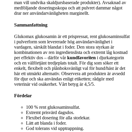
man vill undvika skaldjursbaserade produkter). Avsaknad av
medföljande doseringsskopa och att pulvret dammar något
drar ner användarvänligheten marginellt.
Sammanfattning
Glukomax glukosamin är ett prispressat, rent glukosaminsulfat
i pulverform som levererade hög användarvänlighet i
vardagen, särskilt blandat i foder. Den stora styrkan är
kombinationen av ren ingredienslista och extremt låg kostnad
per effektiv dos – därför vår
kundfavoriten
i djurkategorin
och en välförtjänt tredjeplats totalt. För dig som söker ett
enkelt, flexibelt och plånboksvänligt val för hund/häst är det
här ett utmärkt alternativ. Observera att produkten är avsedd
för djur och ska användas enligt etiketten; rådgör med
veterinär vid osäkerhet. Vårt betyg är 4,5/5.
Fördelar
100 % rent glukosaminsulfat.
Extremt prisvärd dagsdos.
Flexibel dosering för alla storlekar.
Lätt att blanda i foder.
God tolerans vid upptrappning.