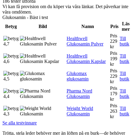
186 tester utförda
Vi kan få provision om du köper via våra länkar. Det påverkar inte
våra omdömen.
Glukosamin - Bäst i test
Läs
Betyg
Bild
Namn
Pris
mer
Pris
Healthwell
Till
229
4,7
Glukosamin Pulver
butik
kr
Pris
Healthwell
Till
199
4,6
Glukosamin Kapslar
butik
kr
Pris
Glukomax
Till
229
4,5
glukosamin
butik
kr
Pris
Pharma Nord
Till
179
4,4
Glukosamin
butik
kr
Pris
Weight World
Till
263
4,3
Glukosamin
butik
kr
Se alla testvinnare
Trötta, stela leder behöver mer än löften på en burk—de behöver