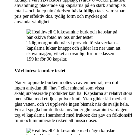
användning) placerade sig kapslarna på en stark andraplats
totalt – och knep utmärkelsen
bästa billiga
tack vare smart
pris per effektiv dos, tydlig form och mycket god
användarvänlighet.
Tidig morgonbild när vi provade första veckan –
kapslarna luktar knappt och glider lätt ner utan att
skava magen, vilket är ovanligt för prisklassen
199 kr för 90 kapslar.
Vårt intryck under testet
När vi öppnade burken möttes vi av en neutral, ren doft –
ingen antydan till “hav” eller mineral som vissa
skaldjursbaserade produkter kan ha. Kapslarna är relativt stora
men släta, med ett ljust pulver inuti. Ytan glider lätt med ett
glas vatten, och vi upplevde ingen bismak när de sväljs hela.
För att spegla hur de flesta använder glukosamin i vardagen
tog vi kapslarna i samband med frukost; det gav en friktionsfri
rutin och minimerade risken att missa doser.