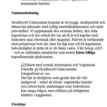
kommande batcher.
Sammanfattning
Healthwell Glukosamin Kapslar är ett tryggt, skaldjursfritt och
lättanvänt alternativ med tydlig innehållsdeklaration och stark
prisvärdhet. Vi uppskattade den neutrala doften, den släta
kapselytan och hur enkelt det var att få in två kapslar med
frukosten utan eftersmak eller magstrul. Pulvret är fortfarande
mest prispressat över tid, men för dig som vill ha kapslarnas
bekvämlighet är detta ett av de bästa valen. Vårt betyg: 4,6/5
– och en välförtjänt utmärkelse som testets
bästa billiga
kapselbaserade glukosamin.
Det här är detaljerna som gjorde den till vårt
budgetval – enkel att förstå, vegetariska kapslar
och robust burk; märkningen som foderråvara
kan skapa frågor, men effekten på rörligheten
märktes i loggboken.
Fördelar