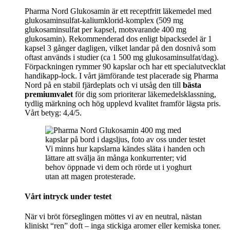
Pharma Nord Glukosamin är ett receptfritt läkemedel med
glukosaminsulfat-kaliumklorid-komplex (509 mg
glukosaminsulfat per kapsel, motsvarande 400 mg
glukosamin). Rekommenderad dos enligt bipacksedel är 1
kapsel 3 gånger dagligen, vilket landar på den dosnivå som
oftast används i studier (ca 1 500 mg glukosaminsulfat/dag).
Förpackningen rymmer 90 kapslar och har ett specialutvecklat
handikapp-lock. I vårt jämförande test placerade sig Pharma
Nord på en stabil fjärdeplats och vi utsåg den till
bästa
premiumvalet
för dig som prioriterar läkemedelsklassning,
tydlig märkning och hög upplevd kvalitet framför lägsta pris.
Vårt betyg: 4,4/5.
Vi minns hur kapslarna kändes släta i handen och
lättare att svälja än många konkurrenter; vid
behov öppnade vi dem och rörde ut i yoghurt
utan att magen protesterade.
Vårt intryck under testet
När vi bröt förseglingen möttes vi av en neutral, nästan
kliniskt “ren” doft – inga stickiga aromer eller kemiska toner.