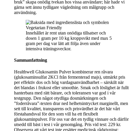
bruk” skapa onödig tvekan hos vissa användare; här hade vi
gärna sett ännu tydligare vägledning om målgrupp och
användning.
Innehållet är rent utan onödiga tillsatser och
dosen 1 gram per 10 kg kroppsvikt med max 5
gram per dag var lätt att följa även under
intensiva träningsveckor.
Sammanfattning
Healthwell Glukosamin Pulver kombinerar ren råvara
(glukosaminsulfat 2KCl från fermenterad majs), utmärkt pris
per effektiv dos och hög vardagsanvändbarhet – särskilt när
det blandas i frukost eller smoothie. Smak och löslighet är fullt
hanterbara med rätt bärare, och toleransen var god i vår
testgrupp. Den något otydliga dosmärkningen och
”foderråvara”-texten drar ned helhetsintrycket marginellt, men
sett till kvalitet, transparens och prisvärdhet är det här vårt
förstahandsval för den som vill ha ett flexibelt
glukosaminpulver. För oss var det en tydlig vinnare och därför
utsedd till bäst i test i vår genomgång. Pris vid test: 229 kr.
Observera att vårt test inte ersätter medicinsk rådgivning;