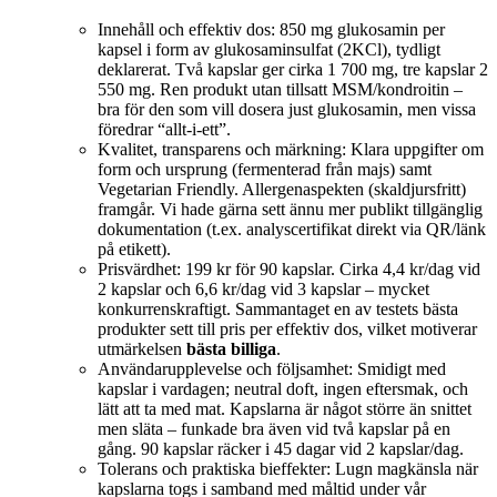
Innehåll och effektiv dos: 850 mg glukosamin per
kapsel i form av glukosaminsulfat (2KCl), tydligt
deklarerat. Två kapslar ger cirka 1 700 mg, tre kapslar 2
550 mg. Ren produkt utan tillsatt MSM/kondroitin –
bra för den som vill dosera just glukosamin, men vissa
föredrar “allt‑i‑ett”.
Kvalitet, transparens och märkning: Klara uppgifter om
form och ursprung (fermenterad från majs) samt
Vegetarian Friendly. Allergenaspekten (skaldjursfritt)
framgår. Vi hade gärna sett ännu mer publikt tillgänglig
dokumentation (t.ex. analyscertifikat direkt via QR/länk
på etikett).
Prisvärdhet: 199 kr för 90 kapslar. Cirka 4,4 kr/dag vid
2 kapslar och 6,6 kr/dag vid 3 kapslar – mycket
konkurrenskraftigt. Sammantaget en av testets bästa
produkter sett till pris per effektiv dos, vilket motiverar
utmärkelsen
bästa billiga
.
Användarupplevelse och följsamhet: Smidigt med
kapslar i vardagen; neutral doft, ingen eftersmak, och
lätt att ta med mat. Kapslarna är något större än snittet
men släta – funkade bra även vid två kapslar på en
gång. 90 kapslar räcker i 45 dagar vid 2 kapslar/dag.
Tolerans och praktiska bieffekter: Lugn magkänsla när
kapslarna togs i samband med måltid under vår