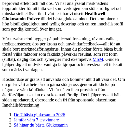
beprövad effekt och rätt dos. Vi har analyserat marknadens
topprodukter för att hitta vad som verkligen kan stötta rörlighet och
minska stelhet över tid. I vårt test har vi utsett
Healthwell
Glukosamin Pulver
till det bästa glukosaminet. Det kombinerar
hög biotillgänglighet med tydlig dosering och en ren innehållsprofil
som ger dig kontroll över intaget.
Vår urvalsmetod bygger på publicerad forskning, råvarukvalitet,
tredjepartstester, dos per krona och användarfeedback—allt för att
skala bort marknadsföringsbrus. Innan du plockar första bästa burk:
förstå vilka faktorer som faktiskt påverkar resultat, som rätt form
(sulfat), daglig dos och synergier med exempelvis
MSM
. Guiden
hjälper dig att undvika vanliga fallgropar och investera i ett tillskott
som märks i vardagen.
Kostnörd.se är gratis att använda och kommer alltid att vara det. Om
du gillar vårt arbete får du gärna stödja oss genom att klicka på
någon av våra köplänkar. Vi får då en liten provision från
återförsäljaren – utan extra kostnad för dig. Det hjälper oss att hålla
sidan uppdaterad, oberoende och fri från sponsrade placeringar.
Innehållsförteckning
De 7 bästa glukosamin 2026
Jämför våra 7 testvinnare
Så hittar du bästa Glukosamin