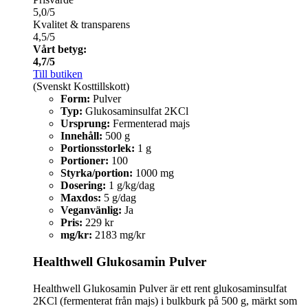
5,0/5
Kvalitet & transparens
4,5/5
Vårt betyg:
4,7/5
Till butiken
(Svenskt Kosttillskott)
Form:
Pulver
Typ:
Glukosaminsulfat 2KCl
Ursprung:
Fermenterad majs
Innehåll:
500 g
Portionsstorlek:
1 g
Portioner:
100
Styrka/portion:
1000 mg
Dosering:
1 g/kg/dag
Maxdos:
5 g/dag
Veganvänlig:
Ja
Pris:
229 kr
mg/kr:
2183 mg/kr
Healthwell Glukosamin Pulver
Healthwell Glukosamin Pulver är ett rent glukosaminsulfat
2KCl (fermenterat från majs) i bulkburk på 500 g, märkt som