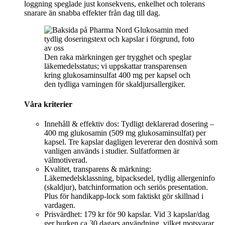
loggning speglade just konsekvens, enkelhet och tolerans
snarare än snabba effekter från dag till dag.
Den raka märkningen ger trygghet och speglar
läkemedelsstatus; vi uppskattar transparensen
kring glukosaminsulfat 400 mg per kapsel och
den tydliga varningen för skaldjursallergiker.
Våra kriterier
Innehåll & effektiv dos: Tydligt deklarerad dosering –
400 mg glukosamin (509 mg glukosaminsulfat) per
kapsel. Tre kapslar dagligen levererar den dosnivå som
vanligen används i studier. Sulfatformen är
välmotiverad.
Kvalitet, transparens & märkning:
Läkemedelsklassning, bipacksedel, tydlig allergeninfo
(skaldjur), batchinformation och seriös presentation.
Plus för handikapp-lock som faktiskt gör skillnad i
vardagen.
Prisvärdhet: 179 kr för 90 kapslar. Vid 3 kapslar/dag
ger burken ca 30 dagars användning, vilket motsvarar