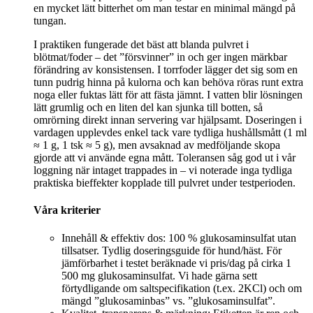
en mycket lätt bitterhet om man testar en minimal mängd på
tungan.
I praktiken fungerade det bäst att blanda pulvret i
blötmat/foder – det ”försvinner” in och ger ingen märkbar
förändring av konsistensen. I torrfoder lägger det sig som en
tunn pudrig hinna på kulorna och kan behöva röras runt extra
noga eller fuktas lätt för att fästa jämnt. I vatten blir lösningen
lätt grumlig och en liten del kan sjunka till botten, så
omrörning direkt innan servering var hjälpsamt. Doseringen i
vardagen upplevdes enkel tack vare tydliga hushållsmått (1 ml
≈ 1 g, 1 tsk ≈ 5 g), men avsaknad av medföljande skopa
gjorde att vi använde egna mått. Toleransen såg god ut i vår
loggning när intaget trappades in – vi noterade inga tydliga
praktiska bieffekter kopplade till pulvret under testperioden.
Våra kriterier
Innehåll & effektiv dos: 100 % glukosaminsulfat utan
tillsatser. Tydlig doseringsguide för hund/häst. För
jämförbarhet i testet beräknade vi pris/dag på cirka 1
500 mg glukosaminsulfat. Vi hade gärna sett
förtydligande om saltspecifikation (t.ex. 2KCl) och om
mängd ”glukosaminbas” vs. ”glukosaminsulfat”.