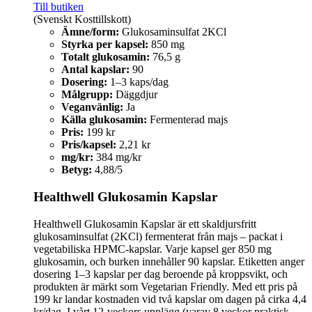
Till butiken
(Svenskt Kosttillskott)
Ämne/form:
Glukosaminsulfat 2KCl
Styrka per kapsel:
850 mg
Totalt glukosamin:
76,5 g
Antal kapslar:
90
Dosering:
1–3 kaps/dag
Målgrupp:
Däggdjur
Veganvänlig:
Ja
Källa glukosamin:
Fermenterad majs
Pris:
199 kr
Pris/kapsel:
2,21 kr
mg/kr:
384 mg/kr
Betyg:
4,88/5
Healthwell Glukosamin Kapslar
Healthwell Glukosamin Kapslar är ett skaldjursfritt
glukosaminsulfat (2KCl) fermenterat från majs – packat i
vegetabiliska HPMC-kapslar. Varje kapsel ger 850 mg
glukosamin, och burken innehåller 90 kapslar. Etiketten anger
dosering 1–3 kapslar per dag beroende på kroppsvikt, och
produkten är märkt som Vegetarian Friendly. Med ett pris på
199 kr landar kostnaden vid två kapslar om dagen på cirka 4,4
kr/dag. I vårt 12‑veckors upplägg (varav 8 veckor praktisk