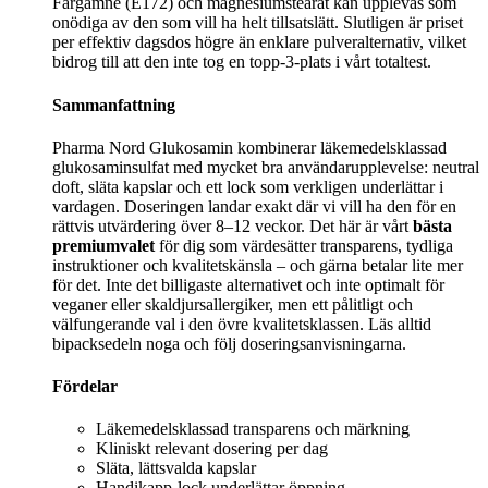
Färgämne (E172) och magnesiumstearat kan upplevas som
onödiga av den som vill ha helt tillsatslätt. Slutligen är priset
per effektiv dagsdos högre än enklare pulveralternativ, vilket
bidrog till att den inte tog en topp-3-plats i vårt totaltest.
Sammanfattning
Pharma Nord Glukosamin kombinerar läkemedelsklassad
glukosaminsulfat med mycket bra användarupplevelse: neutral
doft, släta kapslar och ett lock som verkligen underlättar i
vardagen. Doseringen landar exakt där vi vill ha den för en
rättvis utvärdering över 8–12 veckor. Det här är vårt
bästa
premiumvalet
för dig som värdesätter transparens, tydliga
instruktioner och kvalitetskänsla – och gärna betalar lite mer
för det. Inte det billigaste alternativet och inte optimalt för
veganer eller skaldjursallergiker, men ett pålitligt och
välfungerande val i den övre kvalitetsklassen. Läs alltid
bipacksedeln noga och följ doseringsanvisningarna.
Fördelar
Läkemedelsklassad transparens och märkning
Kliniskt relevant dosering per dag
Släta, lättsvalda kapslar
Handikapp-lock underlättar öppning