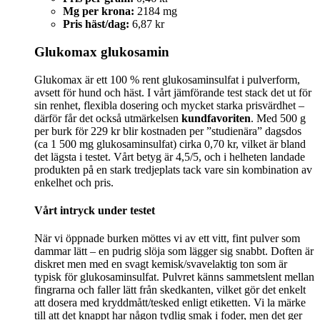
Mg per krona:
2184 mg
Pris häst/dag:
6,87 kr
Glukomax glukosamin
Glukomax är ett 100 % rent glukosaminsulfat i pulverform,
avsett för hund och häst. I vårt jämförande test stack det ut för
sin renhet, flexibla dosering och mycket starka prisvärdhet –
därför får det också utmärkelsen
kundfavoriten
. Med 500 g
per burk för 229 kr blir kostnaden per ”studienära” dagsdos
(ca 1 500 mg glukosaminsulfat) cirka 0,70 kr, vilket är bland
det lägsta i testet. Vårt betyg är 4,5/5, och i helheten landade
produkten på en stark tredjeplats tack vare sin kombination av
enkelhet och pris.
Vårt intryck under testet
När vi öppnade burken möttes vi av ett vitt, fint pulver som
dammar lätt – en pudrig slöja som lägger sig snabbt. Doften är
diskret men med en svagt kemisk/svavelaktig ton som är
typisk för glukosaminsulfat. Pulvret känns sammetslent mellan
fingrarna och faller lätt från skedkanten, vilket gör det enkelt
att dosera med kryddmått/tesked enligt etiketten. Vi la märke
till att det knappt har någon tydlig smak i foder, men det ger