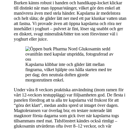
Burken känns robust i handen och handikapp-locket klickar
till distinkt när man öppnar/stänger, vilket gör den enkel att
manövrera även med stela händer. Kapslarna är medelstora
och helt släta; de glider lätt ner med ett par klunkar vatten utan
att fastna. Vi provade även att öppna kapslarna och röra ner
innehållet i yoghurt – pulvret är fint, löser sig snabbt och ger
en diskret, svagt mineralisk/bitter ton som försvinner väl i
yoghurt eller juice.
Kapslarna klibbar inte och glider lätt mellan
fingrarna, vilket hjälpte oss hålla starten med tre
per dag; den neutrala doften gjorde
morgonrutinen enkel.
Under våra 8 veckors praktiska användning (inom ramen för
vårt 12-veckors testupplägg) var följsamheten god. De flesta i
panelen föredrog att ta alla tre kapslarna vid frukost för att
“göra det klart”, medan andra spred ut intaget över dagen.
Magtoleransen var överlag bra; en testare noterade lätt
magknorr första dagarna som gick över när kapslarna togs
tillsammans med mat. Tidsfönstret kändes också rimligt –
glukosamin utvärderas ofta över 8–12 veckor, och vår