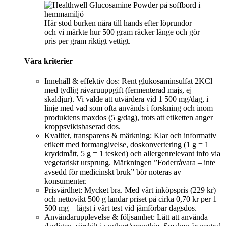
Här stod burken nära till hands efter löprundor
och vi märkte hur 500 gram räcker länge och gör
pris per gram riktigt vettigt.
Våra kriterier
Innehåll & effektiv dos: Rent glukosaminsulfat 2KCl
med tydlig råvaruuppgift (fermenterad majs, ej
skaldjur). Vi valde att utvärdera vid 1 500 mg/dag, i
linje med vad som ofta används i forskning och inom
produktens maxdos (5 g/dag), trots att etiketten anger
kroppsviktsbaserad dos.
Kvalitet, transparens & märkning: Klar och informativ
etikett med formangivelse, doskonvertering (1 g = 1
kryddmått, 5 g = 1 tesked) och allergenrelevant info via
vegetariskt ursprung. Märkningen ”Foderråvara – inte
avsedd för medicinskt bruk” bör noteras av
konsumenter.
Prisvärdhet: Mycket bra. Med vårt inköpspris (229 kr)
och nettovikt 500 g landar priset på cirka 0,70 kr per 1
500 mg – lägst i vårt test vid jämförbar dagsdos.
Användarupplevelse & följsamhet: Lätt att använda