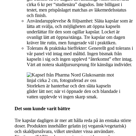
cirka 6 kr per “studienära” dagsdos. Inte billigast i
testet, men prispåslaget matchas av läkemedelsstatus
och finish.
Användarupplevelse & följsamhet: Släta kapslar som är
lätta att svälja, och möjligheten att öppna kapseln
underlättar för den som ogillar kapslar. Locket är
ovanligt lätt att öppna/stänga. Tre kapslar om dagen
kräver lite rutin, men fungerade väl i praktiken.
Tolerans & praktiska bieffekter: Generellt god tolerans i
vår panel vid intag med måltid. Ingen bismak från
kapseln i sig och ingen upplevd “återkomst” efter intag.
Värt att notera skaldjursursprung för känsliga individer.
Storleken är hanterbar och den släta kapseln
glider lätt ner; när vi öppnade den och blandade i
vatten upplevde vi ingen skarp smak.
Det som kunde varit bättre
Tre kapslar dagligen är mer att hålla reda på än enstaka större
doser. Produkten innehåller gelatin (ej vegansk/vegetarisk)
och skaldjursråvara, vilket utesluter vissa användare.