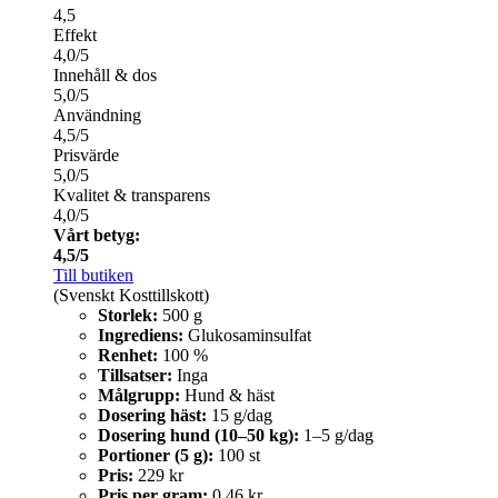
4,5
Effekt
4,0/5
Innehåll & dos
5,0/5
Användning
4,5/5
Prisvärde
5,0/5
Kvalitet & transparens
4,0/5
Vårt betyg:
4,5/5
Till butiken
(Svenskt Kosttillskott)
Storlek:
500 g
Ingrediens:
Glukosaminsulfat
Renhet:
100 %
Tillsatser:
Inga
Målgrupp:
Hund & häst
Dosering häst:
15 g/dag
Dosering hund (10–50 kg):
1–5 g/dag
Portioner (5 g):
100 st
Pris:
229 kr
Pris per gram:
0,46 kr