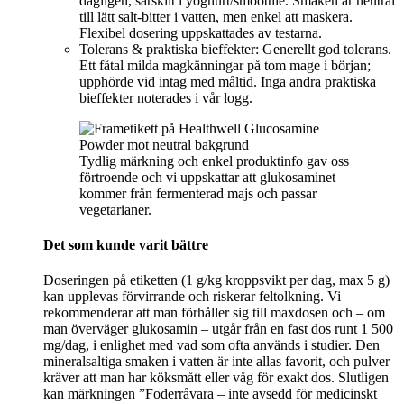
dagligen, särskilt i yoghurt/smoothie. Smaken är neutral
till lätt salt-bitter i vatten, men enkel att maskera.
Flexibel dosering uppskattades av testarna.
Tolerans & praktiska bieffekter: Generellt god tolerans.
Ett fåtal milda magkänningar på tom mage i början;
upphörde vid intag med måltid. Inga andra praktiska
bieffekter noterades i vår logg.
Tydlig märkning och enkel produktinfo gav oss
förtroende och vi uppskattar att glukosaminet
kommer från fermenterad majs och passar
vegetarianer.
Det som kunde varit bättre
Doseringen på etiketten (1 g/kg kroppsvikt per dag, max 5 g)
kan upplevas förvirrande och riskerar feltolkning. Vi
rekommenderar att man förhåller sig till maxdosen och – om
man överväger glukosamin – utgår från en fast dos runt 1 500
mg/dag, i enlighet med vad som ofta används i studier. Den
mineralsaltiga smaken i vatten är inte allas favorit, och pulver
kräver att man har köksmått eller våg för exakt dos. Slutligen
kan märkningen ”Foderråvara – inte avsedd för medicinskt